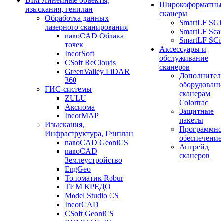
BIM Линейные объекты,
Широкоформатны
изыскания, генплан
сканеры
Обработка данных
SmartLF SGi
лазерного сканирования
SmartLF Sca
nanoCAD Облака
SmartLF SCi
точек
Аксессуары и
IndorSoft
обслуживание
CSoft ReClouds
сканеров
GreenValley LiDAR
Дополнител
360
оборудовани
ГИС-системы
сканерам
ZULU
Colortrac
Аксиома
Защитные
IndorMAP
пакеты
Изыскания,
Программн
Инфраструктура, Генплан
обеспечени
nanoCAD GeoniCS
Апгрейд
nanoCAD
сканеров
Землеустройство
EngGeo
Топоматик Robur
ТИМ КРЕДО
Model Studio CS
IndorCAD
CSoft GeoniCS