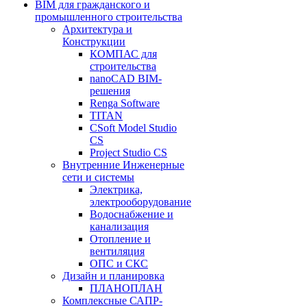
BIM для гражданского и
промышленного строительства
Архитектура и
Конструкции
КОМПАС для
строительства
nanoCAD BIM-
решения
Renga Software
TITAN
CSoft Model Studio
CS
Project Studio CS
Внутренние Инженерные
сети и системы
Электрика,
электрооборудование
Водоснабжение и
канализация
Отопление и
вентиляция
ОПС и СКС
Дизайн и планировка
ПЛАНОПЛАН
Комплексные САПР-