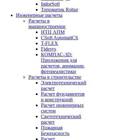
IndorSoft
Топоматик Robur
Инженерные расчеты
Расчеты в
машиностроении
НТЦ АПМ
CSoft AutomatiCS
T-FLEX
Fidesys
КОМПАС-3D:
Приложения для
расчетов, анимации,
фотореалистики
Расчеты в строительстве
Электротехнический
расчет
Расчет фундаментов
и конструкций
Расчет инженерных
систем
Светотехнический
расчет
Пожарная
Безопасность
Расчет