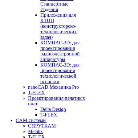
Стандартные
Изделия
Приложения для
КТПП
(конструкторско-
технологических
задач)
КОМПАС-3D: для
проектирования
радиоэлектронной
аппаратуры
КОМПАС-3D: для
проектирования
технологической
оснастки
nanoCAD Механика Pro
T-FLEX
Проектирования печатных
плат
Delta Design
T-FLEX
CAM-системы
СПРУТКAM
Metalix
T-FLEX