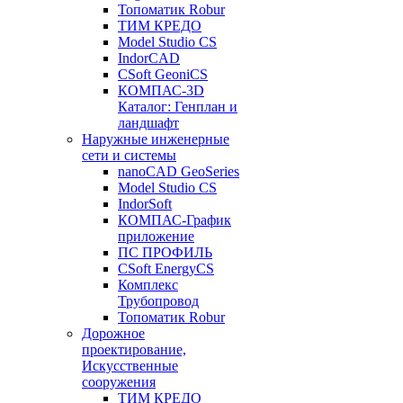
Топоматик Robur
ТИМ КРЕДО
Model Studio CS
IndorCAD
CSoft GeoniCS
КОМПАС-3D
Каталог: Генплан и
ландшафт
Наружные инженерные
сети и системы
nanoCAD GeoSeries
Model Studio CS
IndorSoft
КОМПАС-График
приложение
ПС ПРОФИЛЬ
CSoft EnergyCS
Комплекс
Трубопровод
Топоматик Robur
Дорожное
проектирование,
Искусственные
сооружения
ТИМ КРЕДО