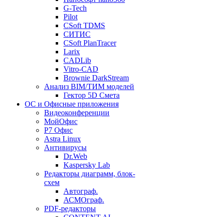
G-Tech
Pilot
CSoft TDMS
СИТИС
CSoft PlanTracer
Larix
CADLib
Vitro-CAD
Brownie DarkStream
Анализ BIM/ТИМ моделей
Гектор 5D Смета
ОС и Офисные приложения
Видеоконференции
МойОфис
P7 Офис
Astra Linux
Антивирусы
Dr.Web
Kaspersky Lab
Редакторы диаграмм, блок-
схем
Автограф.
АСМОграф.
PDF-редакторы