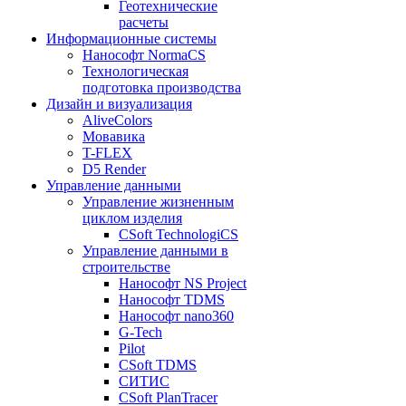
Геотехнические
расчеты
Информационные системы
Нанософт NormaCS
Технологическая
подготовка производства
Дизайн и визуализация
AliveColors
Мовавика
T-FLEX
D5 Render
Управление данными
Управление жизненным
циклом изделия
CSoft TechnologiCS
Управление данными в
строительстве
Нанософт NS Project
Нанософт TDMS
Нанософт nano360
G-Tech
Pilot
CSoft TDMS
СИТИС
CSoft PlanTracer