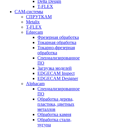
Delta Design
T-FLEX
CAM-системы
СПРУТКAM
Metalix
T-FLEX
Edgecam
Фрезерная обработка
Токарная обработка
Токарно-фрезерная
обработка
Специализированное
ПО
Загрузка моделей
EDGECAM Inspect
EDGECAM Designer
Alphacam
Специализированное
ПО
Обработка дерева,
пластика, цветных
металлов
Обработка камня
Обработка стали,
чугуна