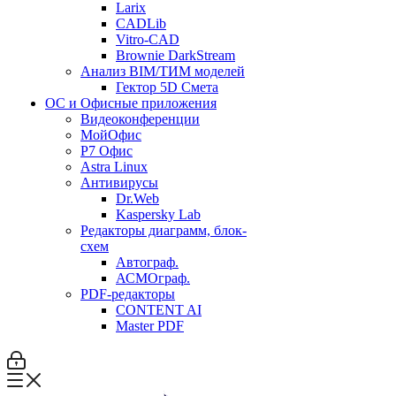
Larix
CADLib
Vitro-CAD
Brownie DarkStream
Анализ BIM/ТИМ моделей
Гектор 5D Смета
ОС и Офисные приложения
Видеоконференции
МойОфис
P7 Офис
Astra Linux
Антивирусы
Dr.Web
Kaspersky Lab
Редакторы диаграмм, блок-
схем
Автограф.
АСМОграф.
PDF-редакторы
CONTENT AI
Master PDF