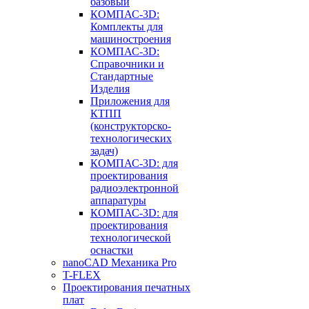
базовый
КОМПАС-3D:
Комплекты для
машиностроения
КОМПАС-3D:
Справочники и
Стандартные
Изделия
Приложения для
КТПП
(конструкторско-
технологических
задач)
КОМПАС-3D: для
проектирования
радиоэлектронной
аппаратуры
КОМПАС-3D: для
проектирования
технологической
оснастки
nanoCAD Механика Pro
T-FLEX
Проектирования печатных
плат