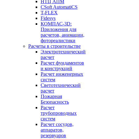
НТЦ АПМ
CSoft AutomatiCS
T-FLEX
Fidesys
КОМПАС-3D:
Приложения для
расчетов, анимации,
фотореалистики
Расчеты в строительстве
Электротехнический
расчет
Расчет фундаментов
и конструкций
Расчет инженерных
систем
Светотехнический
расчет
Пожарная
Безопасность
Расчет
трубопроводных
систем
Расчет сосудов,
аппаратов,
резервуаров