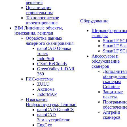
решения
Организация
строительства
Технологическое
Оборудование
проектирование
BIM Линейные объекты,
Широкоформатны
изыскания, генплан
сканеры
Обработка данных
SmartLF SGi
лазерного сканирования
SmartLF Sca
nanoCAD Облака
SmartLF SCi
точек
Аксессуары и
IndorSoft
обслуживание
CSoft ReClouds
сканеров
GreenValley LiDAR
Дополнител
360
оборудовани
ГИС-системы
сканерам
ZULU
Colortrac
Аксиома
Защитные
IndorMAP
пакеты
Изыскания,
Программн
Инфраструктура, Генплан
обеспечени
nanoCAD GeoniCS
Апгрейд
nanoCAD
сканеров
Землеустройство
EngGeo