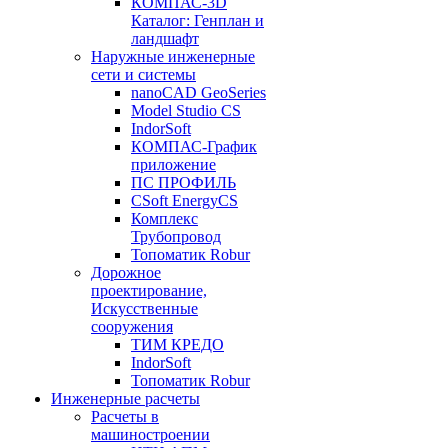
КОМПАС-3D
Каталог: Генплан и
ландшафт
Наружные инженерные
сети и системы
nanoCAD GeoSeries
Model Studio CS
IndorSoft
КОМПАС-График
приложение
ПС ПРОФИЛЬ
CSoft EnergyCS
Комплекс
Трубопровод
Топоматик Robur
Дорожное
проектирование,
Искусственные
сооружения
ТИМ КРЕДО
IndorSoft
Топоматик Robur
Инженерные расчеты
Расчеты в
машиностроении