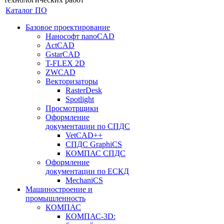
Каталог ПО
Базовое проектирование
Нанософт nanoCAD
ActCAD
GstarCAD
T-FLEX 2D
ZWCAD
Векторизаторы
RasterDesk
Spotlight
Просмотрщики
Оформление
документации по СПДС
VetCAD++
СПДС GraphiCS
КОМПАС СПДС
Оформление
документации по ЕСКД
MechaniCS
Машиностроение и
промышленность
КОМПАС
КОМПАС-3D: