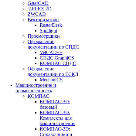
GstarCAD
T-FLEX 2D
ZWCAD
Векторизаторы
RasterDesk
Spotlight
Просмотрщики
Оформление
документации по СПДС
VetCAD++
СПДС GraphiCS
КОМПАС СПДС
Оформление
документации по ЕСКД
MechaniCS
Машиностроение и
промышленность
КОМПАС
КОМПАС-3D:
базовый
КОМПАС-3D:
Комплекты для
машиностроения
КОМПАС-3D:
Справочники и