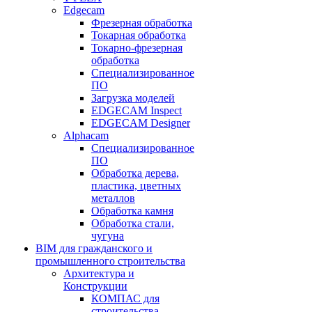
Edgecam
Фрезерная обработка
Токарная обработка
Токарно-фрезерная
обработка
Специализированное
ПО
Загрузка моделей
EDGECAM Inspect
EDGECAM Designer
Alphacam
Специализированное
ПО
Обработка дерева,
пластика, цветных
металлов
Обработка камня
Обработка стали,
чугуна
BIM для гражданского и
промышленного строительства
Архитектура и
Конструкции
КОМПАС для
строительства