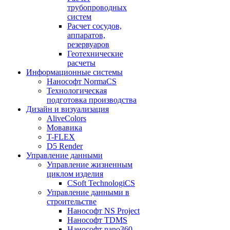
трубопроводных
систем
Расчет сосудов,
аппаратов,
резервуаров
Геотехнические
расчеты
Информационные системы
Нанософт NormaCS
Технологическая
подготовка производства
Дизайн и визуализация
AliveColors
Мовавика
T-FLEX
D5 Render
Управление данными
Управление жизненным
циклом изделия
CSoft TechnologiCS
Управление данными в
строительстве
Нанософт NS Project
Нанософт TDMS
Нанософт nano360