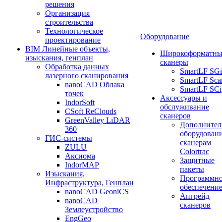
решения
Организация
строительства
Технологическое
Оборудование
проектирование
BIM Линейные объекты,
Широкоформатны
изыскания, генплан
сканеры
Обработка данных
SmartLF SGi
лазерного сканирования
SmartLF Sca
nanoCAD Облака
SmartLF SCi
точек
Аксессуары и
IndorSoft
обслуживание
CSoft ReClouds
сканеров
GreenValley LiDAR
Дополнител
360
оборудовани
ГИС-системы
сканерам
ZULU
Colortrac
Аксиома
Защитные
IndorMAP
пакеты
Изыскания,
Программн
Инфраструктура, Генплан
обеспечени
nanoCAD GeoniCS
Апгрейд
nanoCAD
сканеров
Землеустройство
EngGeo