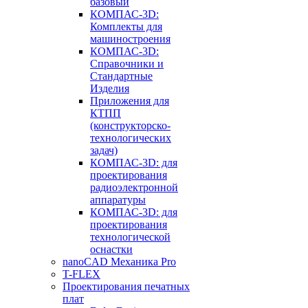
базовый
КОМПАС-3D:
Комплекты для
машиностроения
КОМПАС-3D:
Справочники и
Стандартные
Изделия
Приложения для
КТПП
(конструкторско-
технологических
задач)
КОМПАС-3D: для
проектирования
радиоэлектронной
аппаратуры
КОМПАС-3D: для
проектирования
технологической
оснастки
nanoCAD Механика Pro
T-FLEX
Проектирования печатных
плат