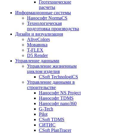
Геотехнические
расчеты
Информационные системы
Нанософт NormaCS
Технологическая
подготовка производства
Дизайн и визуализация
AliveColors
Мовавика
T-FLEX
D5 Render
Управление данными
Управление жизненным
циклом изделия
CSoft TechnologiCS
Управление данными в
строительстве
Нанософт NS Project
Нанософт TDMS
Нанософт nano360
G-Tech
Pilot
CSoft TDMS
СИТИС
CSoft PlanTracer