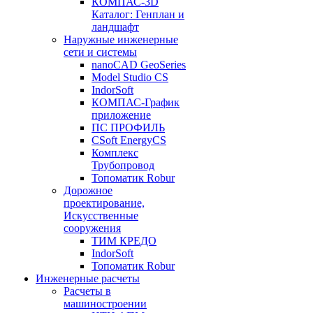
КОМПАС-3D
Каталог: Генплан и
ландшафт
Наружные инженерные
сети и системы
nanoCAD GeoSeries
Model Studio CS
IndorSoft
КОМПАС-График
приложение
ПС ПРОФИЛЬ
CSoft EnergyCS
Комплекс
Трубопровод
Топоматик Robur
Дорожное
проектирование,
Искусственные
сооружения
ТИМ КРЕДО
IndorSoft
Топоматик Robur
Инженерные расчеты
Расчеты в
машиностроении