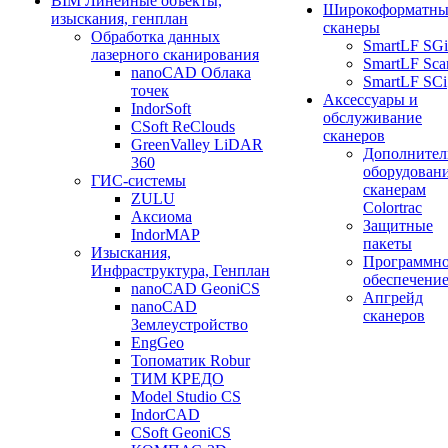
BIM Линейные объекты,
Широкоформатны
изыскания, генплан
сканеры
Обработка данных
SmartLF SGi
лазерного сканирования
SmartLF Sca
nanoCAD Облака
SmartLF SCi
точек
Аксессуары и
IndorSoft
обслуживание
CSoft ReClouds
сканеров
GreenValley LiDAR
Дополнител
360
оборудовани
ГИС-системы
сканерам
ZULU
Colortrac
Аксиома
Защитные
IndorMAP
пакеты
Изыскания,
Программн
Инфраструктура, Генплан
обеспечени
nanoCAD GeoniCS
Апгрейд
nanoCAD
сканеров
Землеустройство
EngGeo
Топоматик Robur
ТИМ КРЕДО
Model Studio CS
IndorCAD
CSoft GeoniCS