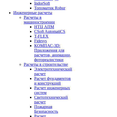
IndorSoft
Топоматик Robur
Инженерные расчеты
Расчеты в
машиностроении
НТЦ АПМ
CSoft AutomatiCS
T-FLEX
Fidesys
КОМПАС-3D:
Приложения для
расчетов, анимации,
фотореалистики
Расчеты в строительстве
Электротехнический
расчет
Расчет фундаментов
и конструкций
Расчет инженерных
систем
Светотехнический
расчет
Пожарная
Безопасность
Расчет