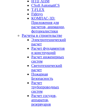
НТЦ АПМ
CSoft AutomatiCS
T-FLEX
Fidesys
КОМПАС-3D:
Приложения для
расчетов, анимации,
фотореалистики
Расчеты в строительстве
Электротехнический
расчет
Расчет фундаментов
и конструкций
Расчет инженерных
систем
Светотехнический
расчет
Пожарная
Безопасность
Расчет
трубопроводных
систем
Расчет сосудов,
аппаратов,
резервуаров