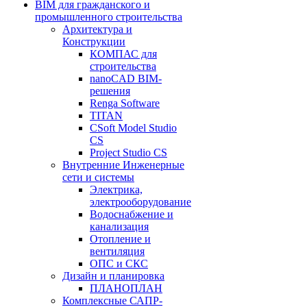
BIM для гражданского и
промышленного строительства
Архитектура и
Конструкции
КОМПАС для
строительства
nanoCAD BIM-
решения
Renga Software
TITAN
CSoft Model Studio
CS
Project Studio CS
Внутренние Инженерные
сети и системы
Электрика,
электрооборудование
Водоснабжение и
канализация
Отопление и
вентиляция
ОПС и СКС
Дизайн и планировка
ПЛАНОПЛАН
Комплексные САПР-