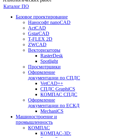
Каталог ПО
Базовое проектирование
Нанософт nanoCAD
ActCAD
GstarCAD
T-FLEX 2D
ZWCAD
Векторизаторы
RasterDesk
Spotlight
Просмотрщики
Оформление
документации по СПДС
VetCAD++
СПДС GraphiCS
КОМПАС СПДС
Оформление
документации по ЕСКД
MechaniCS
Машиностроение и
промышленность
КОМПАС
КОМПАС-3D: