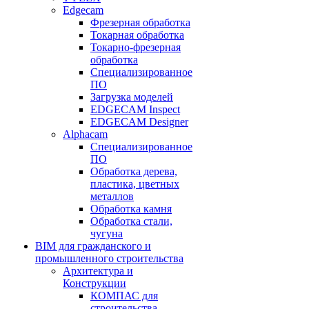
Edgecam
Фрезерная обработка
Токарная обработка
Токарно-фрезерная
обработка
Специализированное
ПО
Загрузка моделей
EDGECAM Inspect
EDGECAM Designer
Alphacam
Специализированное
ПО
Обработка дерева,
пластика, цветных
металлов
Обработка камня
Обработка стали,
чугуна
BIM для гражданского и
промышленного строительства
Архитектура и
Конструкции
КОМПАС для
строительства