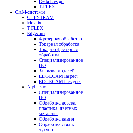
Delta Design
T-FLEX
CAM-системы
СПРУТКAM
Metalix
T-FLEX
Edgecam
Фрезерная обработка
Токарная обработка
Токарно-фрезерная
обработка
Специализированное
ПО
Загрузка моделей
EDGECAM Inspect
EDGECAM Designer
Alphacam
Специализированное
ПО
Обработка дерева,
пластика, цветных
металлов
Обработка камня
Обработка стали,
чугуна