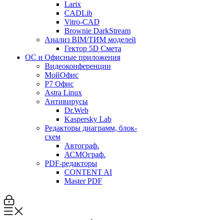
Larix
CADLib
Vitro-CAD
Brownie DarkStream
Анализ BIM/ТИМ моделей
Гектор 5D Смета
ОС и Офисные приложения
Видеоконференции
МойОфис
P7 Офис
Astra Linux
Антивирусы
Dr.Web
Kaspersky Lab
Редакторы диаграмм, блок-
схем
Автограф.
АСМОграф.
PDF-редакторы
CONTENT AI
Master PDF