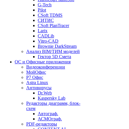
G-Tech
Pilot
CSoft TDMS
СИТИС
CSoft PlanTracer
Larix
CADLib
Vitro-CAD
Brownie DarkStream
Анализ BIM/ТИМ моделей
Гектор 5D Смета
ОС и Офисные приложения
Видеоконференции
МойОфис
P7 Офис
Astra Linux
Антивирусы
Dr.Web
Kaspersky Lab
Редакторы диаграмм, блок-
схем
Автограф.
АСМОграф.
PDF-редакторы