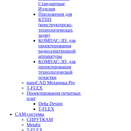
Стандартные
Изделия
Приложения для
КТПП
(конструкторско-
технологических
задач)
КОМПАС-3D: для
проектирования
радиоэлектронной
аппаратуры
КОМПАС-3D: для
проектирования
технологической
оснастки
nanoCAD Механика Pro
T-FLEX
Проектирования печатных
плат
Delta Design
T-FLEX
CAM-системы
СПРУТКAM
Metalix
T-FLEX