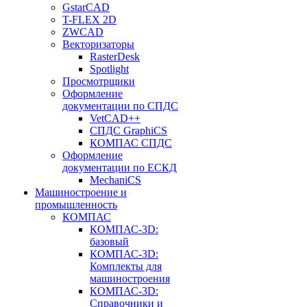
GstarCAD
T-FLEX 2D
ZWCAD
Векторизаторы
RasterDesk
Spotlight
Просмотрщики
Оформление
документации по СПДС
VetCAD++
СПДС GraphiCS
КОМПАС СПДС
Оформление
документации по ЕСКД
MechaniCS
Машиностроение и
промышленность
КОМПАС
КОМПАС-3D:
базовый
КОМПАС-3D:
Комплекты для
машиностроения
КОМПАС-3D:
Справочники и