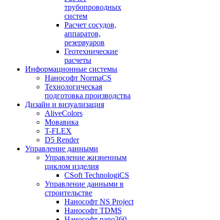
трубопроводных
систем
Расчет сосудов,
аппаратов,
резервуаров
Геотехнические
расчеты
Информационные системы
Нанософт NormaCS
Технологическая
подготовка производства
Дизайн и визуализация
AliveColors
Мовавика
T-FLEX
D5 Render
Управление данными
Управление жизненным
циклом изделия
CSoft TechnologiCS
Управление данными в
строительстве
Нанософт NS Project
Нанософт TDMS
Нанософт nano360