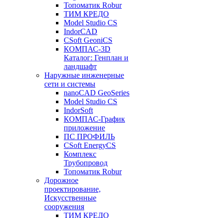
Топоматик Robur
ТИМ КРЕДО
Model Studio CS
IndorCAD
CSoft GeoniCS
КОМПАС-3D
Каталог: Генплан и
ландшафт
Наружные инженерные
сети и системы
nanoCAD GeoSeries
Model Studio CS
IndorSoft
КОМПАС-График
приложение
ПС ПРОФИЛЬ
CSoft EnergyCS
Комплекс
Трубопровод
Топоматик Robur
Дорожное
проектирование,
Искусственные
сооружения
ТИМ КРЕДО