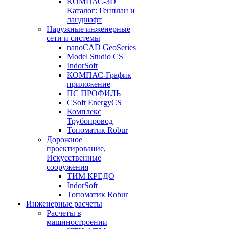
КОМПАС-3D
Каталог: Генплан и
ландшафт
Наружные инженерные
сети и системы
nanoCAD GeoSeries
Model Studio CS
IndorSoft
КОМПАС-График
приложение
ПС ПРОФИЛЬ
CSoft EnergyCS
Комплекс
Трубопровод
Топоматик Robur
Дорожное
проектирование,
Искусственные
сооружения
ТИМ КРЕДО
IndorSoft
Топоматик Robur
Инженерные расчеты
Расчеты в
машиностроении