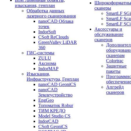
BIM Линейные объекты,
Широкоформатны
изыскания, генплан
сканеры
Обработка данных
SmartLF SGi
лазерного сканирования
SmartLF Sca
nanoCAD Облака
SmartLF SCi
точек
Аксессуары и
IndorSoft
обслуживание
CSoft ReClouds
сканеров
GreenValley LiDAR
Дополнител
360
оборудовани
ГИС-системы
сканерам
ZULU
Colortrac
Аксиома
Защитные
IndorMAP
пакеты
Изыскания,
Программн
Инфраструктура, Генплан
обеспечени
nanoCAD GeoniCS
Апгрейд
nanoCAD
сканеров
Землеустройство
EngGeo
Топоматик Robur
ТИМ КРЕДО
Model Studio CS
IndorCAD
CSoft GeoniCS