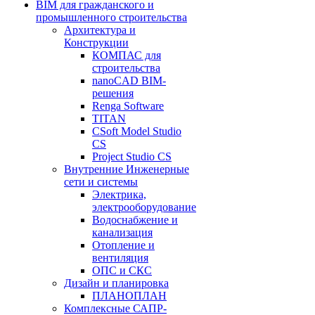
BIM для гражданского и
промышленного строительства
Архитектура и
Конструкции
КОМПАС для
строительства
nanoCAD BIM-
решения
Renga Software
TITAN
CSoft Model Studio
CS
Project Studio CS
Внутренние Инженерные
сети и системы
Электрика,
электрооборудование
Водоснабжение и
канализация
Отопление и
вентиляция
ОПС и СКС
Дизайн и планировка
ПЛАНОПЛАН
Комплексные САПР-