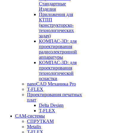
Стандартные
Изделия
Приложения для
КТПП
(конструкторско-
технологических
задач)
КОМПАС-3D: для
проектирования
радиоэлектронной
аппаратуры
КОМПАС-3D: для
проектирования
технологической
оснастки
nanoCAD Механика Pro
T-FLEX
Проектирования печатных
плат
Delta Design
T-FLEX
CAM-системы
СПРУТКAM
Metalix
T-FLEX