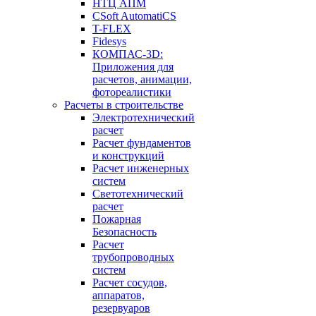
НТЦ АПМ
CSoft AutomatiCS
T-FLEX
Fidesys
КОМПАС-3D:
Приложения для
расчетов, анимации,
фотореалистики
Расчеты в строительстве
Электротехнический
расчет
Расчет фундаментов
и конструкций
Расчет инженерных
систем
Светотехнический
расчет
Пожарная
Безопасность
Расчет
трубопроводных
систем
Расчет сосудов,
аппаратов,
резервуаров