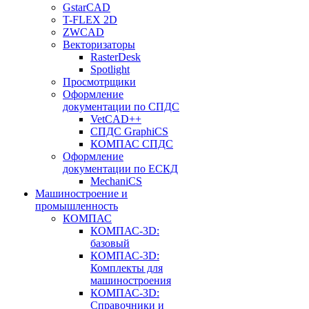
GstarCAD
T-FLEX 2D
ZWCAD
Векторизаторы
RasterDesk
Spotlight
Просмотрщики
Оформление
документации по СПДС
VetCAD++
СПДС GraphiCS
КОМПАС СПДС
Оформление
документации по ЕСКД
MechaniCS
Машиностроение и
промышленность
КОМПАС
КОМПАС-3D:
базовый
КОМПАС-3D:
Комплекты для
машиностроения
КОМПАС-3D:
Справочники и