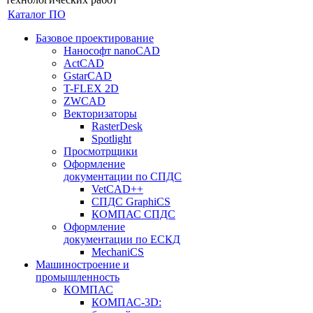
Каталог ПО
Базовое проектирование
Нанософт nanoCAD
ActCAD
GstarCAD
T-FLEX 2D
ZWCAD
Векторизаторы
RasterDesk
Spotlight
Просмотрщики
Оформление
документации по СПДС
VetCAD++
СПДС GraphiCS
КОМПАС СПДС
Оформление
документации по ЕСКД
MechaniCS
Машиностроение и
промышленность
КОМПАС
КОМПАС-3D: