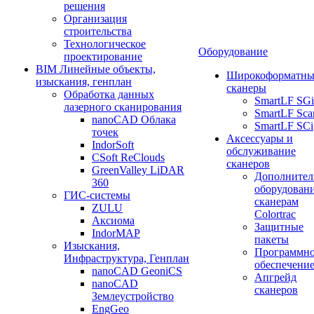
решения
Организация
строительства
Технологическое
Оборудование
проектирование
BIM Линейные объекты,
Широкоформатны
изыскания, генплан
сканеры
Обработка данных
SmartLF SGi
лазерного сканирования
SmartLF Sca
nanoCAD Облака
SmartLF SCi
точек
Аксессуары и
IndorSoft
обслуживание
CSoft ReClouds
сканеров
GreenValley LiDAR
Дополнител
360
оборудовани
ГИС-системы
сканерам
ZULU
Colortrac
Аксиома
Защитные
IndorMAP
пакеты
Изыскания,
Программн
Инфраструктура, Генплан
обеспечени
nanoCAD GeoniCS
Апгрейд
nanoCAD
сканеров
Землеустройство
EngGeo