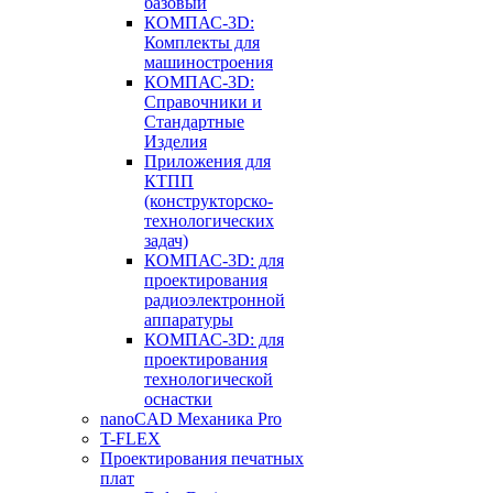
базовый
КОМПАС-3D:
Комплекты для
машиностроения
КОМПАС-3D:
Справочники и
Стандартные
Изделия
Приложения для
КТПП
(конструкторско-
технологических
задач)
КОМПАС-3D: для
проектирования
радиоэлектронной
аппаратуры
КОМПАС-3D: для
проектирования
технологической
оснастки
nanoCAD Механика Pro
T-FLEX
Проектирования печатных
плат