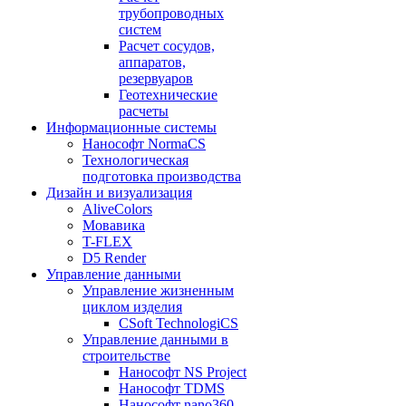
трубопроводных
систем
Расчет сосудов,
аппаратов,
резервуаров
Геотехнические
расчеты
Информационные системы
Нанософт NormaCS
Технологическая
подготовка производства
Дизайн и визуализация
AliveColors
Мовавика
T-FLEX
D5 Render
Управление данными
Управление жизненным
циклом изделия
CSoft TechnologiCS
Управление данными в
строительстве
Нанософт NS Project
Нанософт TDMS
Нанософт nano360