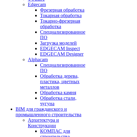
Edgecam
Фрезерная обработка
Токарная обработка
Токарно-фрезерная
обработка
Специализированное
ПО
Загрузка моделей
EDGECAM Inspect
EDGECAM Designer
Alphacam
Специализированное
ПО
Обработка дерева,
пластика, цветных
металлов
Обработка камня
Обработка стали,
чугуна
BIM для гражданского и
промышленного строительства
Архитектура и
Конструкции
КОМПАС для
строительства