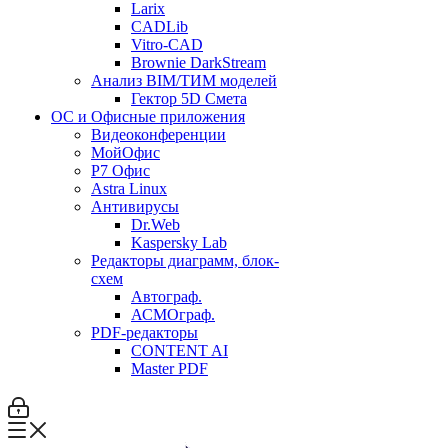
Larix
CADLib
Vitro-CAD
Brownie DarkStream
Анализ BIM/ТИМ моделей
Гектор 5D Смета
ОС и Офисные приложения
Видеоконференции
МойОфис
P7 Офис
Astra Linux
Антивирусы
Dr.Web
Kaspersky Lab
Редакторы диаграмм, блок-
схем
Автограф.
АСМОграф.
PDF-редакторы
CONTENT AI
Master PDF