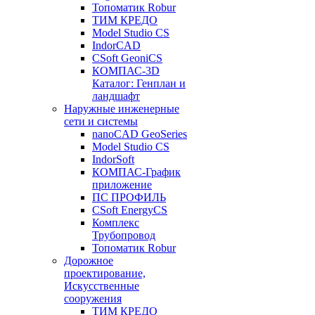
Топоматик Robur
ТИМ КРЕДО
Model Studio CS
IndorCAD
CSoft GeoniCS
КОМПАС-3D
Каталог: Генплан и
ландшафт
Наружные инженерные
сети и системы
nanoCAD GeoSeries
Model Studio CS
IndorSoft
КОМПАС-График
приложение
ПС ПРОФИЛЬ
CSoft EnergyCS
Комплекс
Трубопровод
Топоматик Robur
Дорожное
проектирование,
Искусственные
сооружения
ТИМ КРЕДО