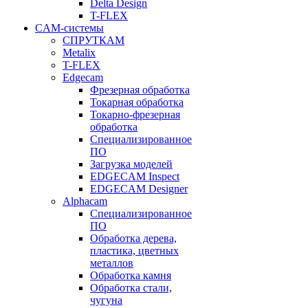
Delta Design
T-FLEX
CAM-системы
СПРУТКAM
Metalix
T-FLEX
Edgecam
Фрезерная обработка
Токарная обработка
Токарно-фрезерная
обработка
Специализированное
ПО
Загрузка моделей
EDGECAM Inspect
EDGECAM Designer
Alphacam
Специализированное
ПО
Обработка дерева,
пластика, цветных
металлов
Обработка камня
Обработка стали,
чугуна