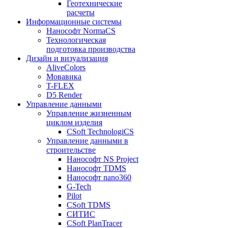
Геотехнические
расчеты
Информационные системы
Нанософт NormaCS
Технологическая
подготовка производства
Дизайн и визуализация
AliveColors
Мовавика
T-FLEX
D5 Render
Управление данными
Управление жизненным
циклом изделия
CSoft TechnologiCS
Управление данными в
строительстве
Нанософт NS Project
Нанософт TDMS
Нанософт nano360
G-Tech
Pilot
CSoft TDMS
СИТИС
CSoft PlanTracer