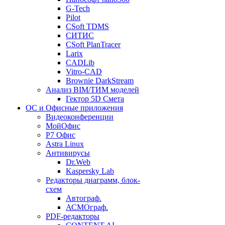
G-Tech
Pilot
CSoft TDMS
СИТИС
CSoft PlanTracer
Larix
CADLib
Vitro-CAD
Brownie DarkStream
Анализ BIM/ТИМ моделей
Гектор 5D Смета
ОС и Офисные приложения
Видеоконференции
МойОфис
P7 Офис
Astra Linux
Антивирусы
Dr.Web
Kaspersky Lab
Редакторы диаграмм, блок-
схем
Автограф.
АСМОграф.
PDF-редакторы