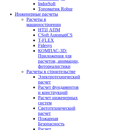
IndorSoft
Топоматик Robur
Инженерные расчеты
Расчеты в
машиностроении
НТЦ АПМ
CSoft AutomatiCS
T-FLEX
Fidesys
КОМПАС-3D:
Приложения для
расчетов, анимации,
фотореалистики
Расчеты в строительстве
Электротехнический
расчет
Расчет фундаментов
и конструкций
Расчет инженерных
систем
Светотехнический
расчет
Пожарная
Безопасность
Расчет