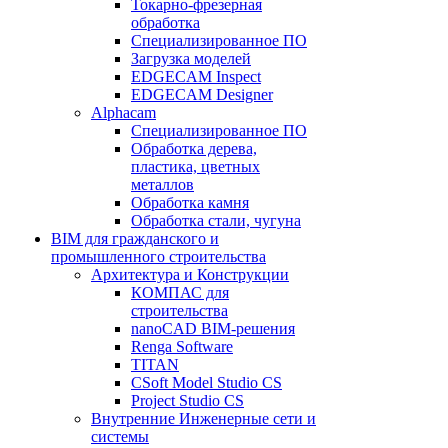
Токарно-фрезерная
обработка
Специализированное ПО
Загрузка моделей
EDGECAM Inspect
EDGECAM Designer
Alphacam
Специализированное ПО
Обработка дерева,
пластика, цветных
металлов
Обработка камня
Обработка стали, чугуна
BIM для гражданского и
промышленного строительства
Архитектура и Конструкции
КОМПАС для
строительства
nanoCAD BIM-решения
Renga Software
TITAN
CSoft Model Studio CS
Project Studio CS
Внутренние Инженерные сети и
системы