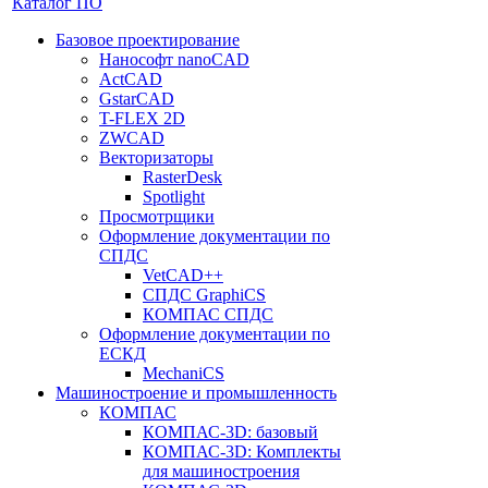
Каталог ПО
Базовое проектирование
Нанософт nanoCAD
ActCAD
GstarCAD
T-FLEX 2D
ZWCAD
Векторизаторы
RasterDesk
Spotlight
Просмотрщики
Оформление документации по
СПДС
VetCAD++
СПДС GraphiCS
КОМПАС СПДС
Оформление документации по
ЕСКД
MechaniCS
Машиностроение и промышленность
КОМПАС
КОМПАС-3D: базовый
КОМПАС-3D: Комплекты
для машиностроения