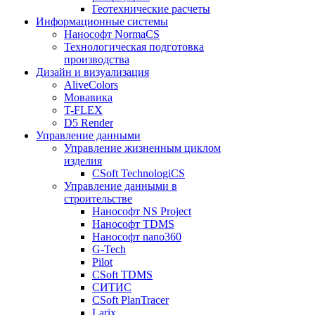
Геотехнические расчеты
Информационные системы
Нанософт NormaCS
Технологическая подготовка
производства
Дизайн и визуализация
AliveColors
Мовавика
T-FLEX
D5 Render
Управление данными
Управление жизненным циклом
изделия
CSoft TechnologiCS
Управление данными в
строительстве
Нанософт NS Project
Нанософт TDMS
Нанософт nano360
G-Tech
Pilot
CSoft TDMS
СИТИС
CSoft PlanTracer
Larix