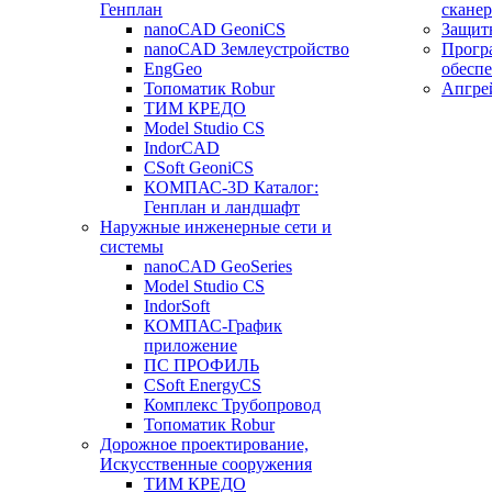
Генплан
сканер
nanoCAD GeoniCS
Защит
nanoCAD Землеустройство
Прогр
EngGeo
обесп
Топоматик Robur
Апгре
ТИМ КРЕДО
Model Studio CS
IndorCAD
CSoft GeoniCS
КОМПАС-3D Каталог:
Генплан и ландшафт
Наружные инженерные сети и
системы
nanoCAD GeoSeries
Model Studio CS
IndorSoft
КОМПАС-График
приложение
ПС ПРОФИЛЬ
CSoft EnergyCS
Комплекс Трубопровод
Топоматик Robur
Дорожное проектирование,
Искусственные сооружения
ТИМ КРЕДО