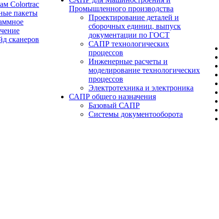
ам Colortrac
Промышленного производства
ные пакеты
Проектирование деталей и
аммное
сборочных единиц, выпуск
ечение
документации по ГОСТ
йд сканеров
САПР технологических
процессов
Инженерные расчеты и
моделирование технологических
процессов
Электротехника и электроника
САПР общего назначения
Базовый САПР
Системы документооборота