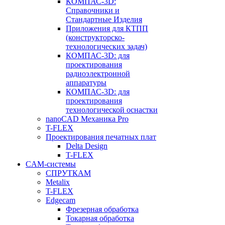
КОМПАС-3D:
Справочники и
Стандартные Изделия
Приложения для КТПП
(конструкторско-
технологических задач)
КОМПАС-3D: для
проектирования
радиоэлектронной
аппаратуры
КОМПАС-3D: для
проектирования
технологической оснастки
nanoCAD Механика Pro
T-FLEX
Проектирования печатных плат
Delta Design
T-FLEX
CAM-системы
СПРУТКAM
Metalix
T-FLEX
Edgecam
Фрезерная обработка
Токарная обработка