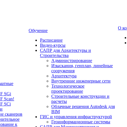
О к
Обучение
Расписание
Видео-курсы
САПР для Архитектуры и
Строительства
Администрирование
Изыскания, генплан, линейные
сооружения
Архитектура
Внутренние инженерные сети
матные
Технологическое
проектирование
LF SGi
Строительные конструкции и
F Scan!
расчеты
F SCi
Облачные решения Autodesk для
 и
BIM
ие сканеров
ГИС и управления инфраструктурой
нительное
Геоинформационные системы
ование к
САПР для Машиностроения и