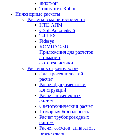
IndorSoft
Топоматик Robur
Инженерные расчеты
Расчеты в машиностроении
НТЦ АПМ
CSoft AutomatiCS
T-FLEX
Fidesys
КОМПАС-3D:
Приложения для расчетов,
анимации,
фотореалистики
Расчеты в строительстве
Электротехнический
расчет
Расчет фундаментов и
конструкций
Расчет инженерных
систем
Светотехнический расчет
Пожарная Безопасность
Расчет трубопроводных
систем
Расчет сосудов, аппаратов,
резервуаров