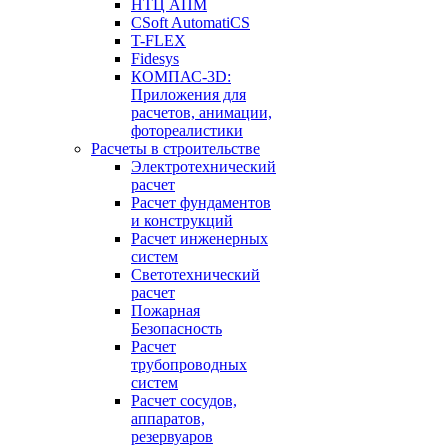
НТЦ АПМ
CSoft AutomatiCS
T-FLEX
Fidesys
КОМПАС-3D:
Приложения для
расчетов, анимации,
фотореалистики
Расчеты в строительстве
Электротехнический
расчет
Расчет фундаментов
и конструкций
Расчет инженерных
систем
Светотехнический
расчет
Пожарная
Безопасность
Расчет
трубопроводных
систем
Расчет сосудов,
аппаратов,
резервуаров