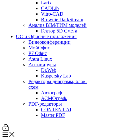
Larix
CADLib
Vitro-CAD
Brownie DarkStream
Анализ BIM/ТИМ моделей
Гектор 5D Смета
ОС и Офисные приложения
Видеоконференции
МойОфис
P7 Офис
Astra Linux
Антивирусы
Dr.Web
Kaspersky Lab
Редакторы диаграмм, блок-
схем
Автограф.
АСМОграф.
PDF-редакторы
CONTENT AI
Master PDF