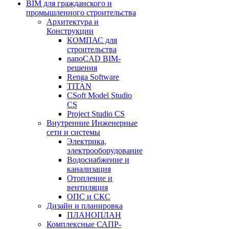
BIM для гражданского и
промышленного строительства
Архитектура и
Конструкции
КОМПАС для
строительства
nanoCAD BIM-
решения
Renga Software
TITAN
CSoft Model Studio
CS
Project Studio CS
Внутренние Инженерные
сети и системы
Электрика,
электрооборудование
Водоснабжение и
канализация
Отопление и
вентиляция
ОПС и СКС
Дизайн и планировка
ПЛАНОПЛАН
Комплексные САПР-