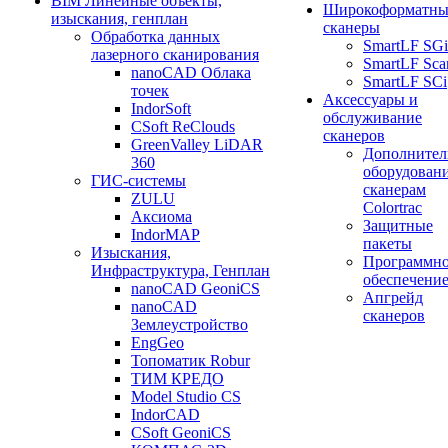
BIM Линейные объекты,
Широкоформатны
изыскания, генплан
сканеры
Обработка данных
SmartLF SGi
лазерного сканирования
SmartLF Sca
nanoCAD Облака
SmartLF SCi
точек
Аксессуары и
IndorSoft
обслуживание
CSoft ReClouds
сканеров
GreenValley LiDAR
Дополнител
360
оборудовани
ГИС-системы
сканерам
ZULU
Colortrac
Аксиома
Защитные
IndorMAP
пакеты
Изыскания,
Программн
Инфраструктура, Генплан
обеспечени
nanoCAD GeoniCS
Апгрейд
nanoCAD
сканеров
Землеустройство
EngGeo
Топоматик Robur
ТИМ КРЕДО
Model Studio CS
IndorCAD
CSoft GeoniCS