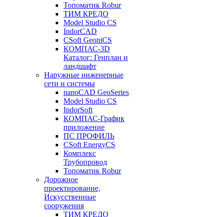
Топоматик Robur
ТИМ КРЕДО
Model Studio CS
IndorCAD
CSoft GeoniCS
КОМПАС-3D
Каталог: Генплан и
ландшафт
Наружные инженерные
сети и системы
nanoCAD GeoSeries
Model Studio CS
IndorSoft
КОМПАС-График
приложение
ПС ПРОФИЛЬ
CSoft EnergyCS
Комплекс
Трубопровод
Топоматик Robur
Дорожное
проектирование,
Искусственные
сооружения
ТИМ КРЕДО