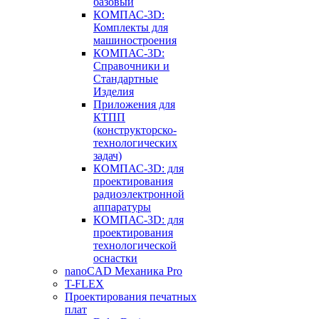
базовый
КОМПАС-3D:
Комплекты для
машиностроения
КОМПАС-3D:
Справочники и
Стандартные
Изделия
Приложения для
КТПП
(конструкторско-
технологических
задач)
КОМПАС-3D: для
проектирования
радиоэлектронной
аппаратуры
КОМПАС-3D: для
проектирования
технологической
оснастки
nanoCAD Механика Pro
T-FLEX
Проектирования печатных
плат