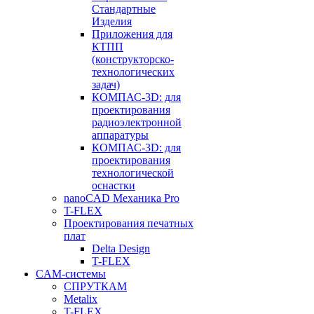
Стандартные
Изделия
Приложения для
КТПП
(конструкторско-
технологических
задач)
КОМПАС-3D: для
проектирования
радиоэлектронной
аппаратуры
КОМПАС-3D: для
проектирования
технологической
оснастки
nanoCAD Механика Pro
T-FLEX
Проектирования печатных
плат
Delta Design
T-FLEX
CAM-системы
СПРУТКAM
Metalix
T-FLEX