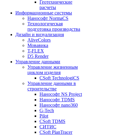
Геотехнические
расчеты
Информационные системы
Нанософт NormaCS
Технологическая
подготовка производства
Дизайн и визуализация
AliveColors
Мовавика
T-FLEX
D5 Render
Управление данными
Управление жизненным
циклом изделия
CSoft TechnologiCS
Управление данными в
строительстве
Нанософт NS Project
Нанософт TDMS
Нанософт nano360
G-Tech
Pilot
CSoft TDMS
СИТИС
CSoft PlanTracer