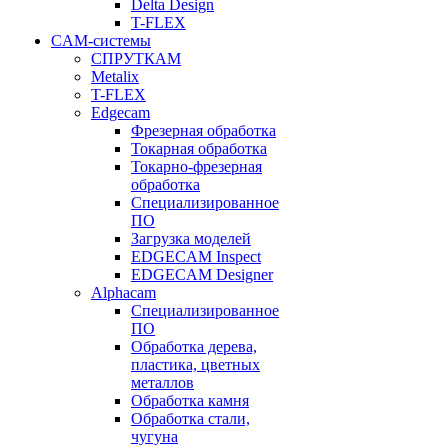
Delta Design
T-FLEX
CAM-системы
СПРУТКAM
Metalix
T-FLEX
Edgecam
Фрезерная обработка
Токарная обработка
Токарно-фрезерная
обработка
Специализированное
ПО
Загрузка моделей
EDGECAM Inspect
EDGECAM Designer
Alphacam
Специализированное
ПО
Обработка дерева,
пластика, цветных
металлов
Обработка камня
Обработка стали,
чугуна