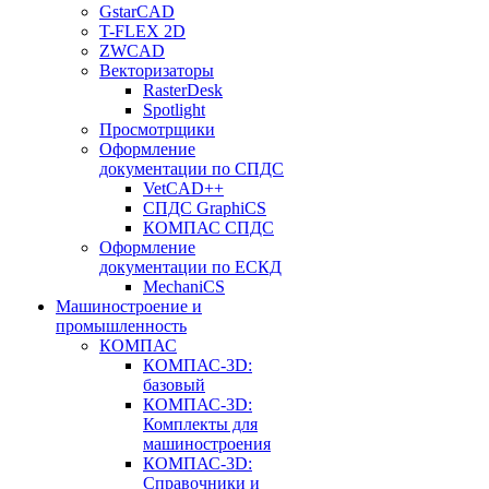
GstarCAD
T-FLEX 2D
ZWCAD
Векторизаторы
RasterDesk
Spotlight
Просмотрщики
Оформление
документации по СПДС
VetCAD++
СПДС GraphiCS
КОМПАС СПДС
Оформление
документации по ЕСКД
MechaniCS
Машиностроение и
промышленность
КОМПАС
КОМПАС-3D:
базовый
КОМПАС-3D:
Комплекты для
машиностроения
КОМПАС-3D:
Справочники и