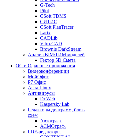
G-Tech
Pilot
CSoft TDMS
СИТИС
CSoft PlanTracer
Larix
CADLib
Vitro-CAD
Brownie DarkStream
Анализ BIM/ТИМ моделей
Гектор 5D Смета
ОС и Офисные приложения
Видеоконференции
МойОфис
P7 Офис
Astra Linux
Антивирусы
Dr.Web
Kaspersky Lab
Редакторы диаграмм, блок-
схем
Автограф.
АСМОграф.
PDF-редакторы