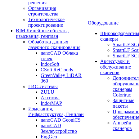
решения
Организация
строительства
Технологическое
Оборудование
проектирование
BIM Линейные объекты,
Широкоформатны
изыскания, генплан
сканеры
Обработка данных
SmartLF SGi
лазерного сканирования
SmartLF Sca
nanoCAD Облака
SmartLF SCi
точек
Аксессуары и
IndorSoft
обслуживание
CSoft ReClouds
сканеров
GreenValley LiDAR
Дополнител
360
оборудовани
ГИС-системы
сканерам
ZULU
Colortrac
Аксиома
Защитные
IndorMAP
пакеты
Изыскания,
Программн
Инфраструктура, Генплан
обеспечени
nanoCAD GeoniCS
Апгрейд
nanoCAD
сканеров
Землеустройство
EngGeo