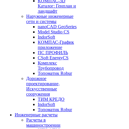
КОМПАС-3D
Каталог: Генплан и
ландшафт
Наружные инженерные
сети и системы
nanoCAD GeoSeries
Model Studio CS
IndorSoft
КОМПАС-График
приложение
ПС ПРОФИЛЬ
CSoft EnergyCS
Комплекс
Трубопровод
Топоматик Robur
Дорожное
проектирование,
Искусственные
сооружения
ТИМ КРЕДО
IndorSoft
Топоматик Robur
Инженерные расчеты
Расчеты в
машиностроении