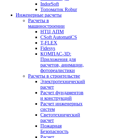
IndorSoft
Топоматик Robur
Инженерные расчеты
Расчеты в
машиностроении
НТЦ АПМ
CSoft AutomatiCS
T-FLEX
Fidesys
КОМПАС-3D:
Приложения для
расчетов, анимации,
фотореалистики
Расчеты в строительстве
Электротехнический
расчет
Расчет фундаментов
и конструкций
Расчет инженерных
систем
Светотехнический
расчет
Пожарная
Безопасность
Расчет