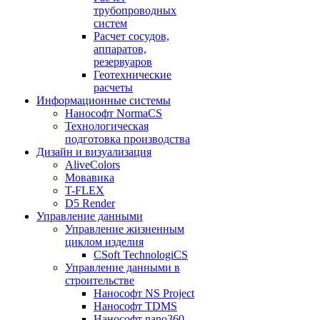
трубопроводных
систем
Расчет сосудов,
аппаратов,
резервуаров
Геотехнические
расчеты
Информационные системы
Нанософт NormaCS
Технологическая
подготовка производства
Дизайн и визуализация
AliveColors
Мовавика
T-FLEX
D5 Render
Управление данными
Управление жизненным
циклом изделия
CSoft TechnologiCS
Управление данными в
строительстве
Нанософт NS Project
Нанософт TDMS
Нанософт nano360