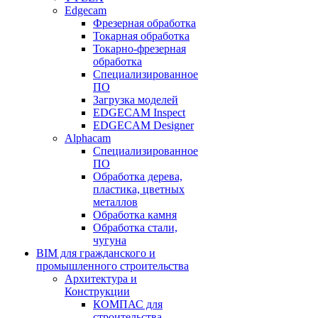
Edgecam
Фрезерная обработка
Токарная обработка
Токарно-фрезерная
обработка
Специализированное
ПО
Загрузка моделей
EDGECAM Inspect
EDGECAM Designer
Alphacam
Специализированное
ПО
Обработка дерева,
пластика, цветных
металлов
Обработка камня
Обработка стали,
чугуна
BIM для гражданского и
промышленного строительства
Архитектура и
Конструкции
КОМПАС для
строительства