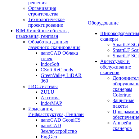
решения
Организация
строительства
Технологическое
Оборудование
проектирование
BIM Линейные объекты,
Широкоформатны
изыскания, генплан
сканеры
Обработка данных
SmartLF SGi
лазерного сканирования
SmartLF Sca
nanoCAD Облака
SmartLF SCi
точек
Аксессуары и
IndorSoft
обслуживание
CSoft ReClouds
сканеров
GreenValley LiDAR
Дополнител
360
оборудовани
ГИС-системы
сканерам
ZULU
Colortrac
Аксиома
Защитные
IndorMAP
пакеты
Изыскания,
Программн
Инфраструктура, Генплан
обеспечени
nanoCAD GeoniCS
Апгрейд
nanoCAD
сканеров
Землеустройство
EngGeo