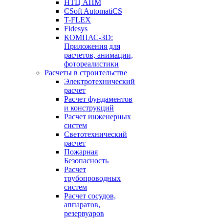
НТЦ АПМ
CSoft AutomatiCS
T-FLEX
Fidesys
КОМПАС-3D:
Приложения для
расчетов, анимации,
фотореалистики
Расчеты в строительстве
Электротехнический
расчет
Расчет фундаментов
и конструкций
Расчет инженерных
систем
Светотехнический
расчет
Пожарная
Безопасность
Расчет
трубопроводных
систем
Расчет сосудов,
аппаратов,
резервуаров