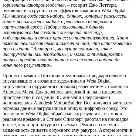
горизонты кинопроизводства
, – говорит Джо Леттери,
руководитель группы спецэффектов компании Weta Digital. –
Мы можем создавать наборы данных, которые режиссеры
затем используют в кадрах с реальными актерами в
виртуальной среде. Наборы захваченных данных
используются для создания освещения, текстур,
моделирования и других процессов постпроизводства. Хотя
базовая технология была аналогична той, что использовалась
при создании “Аватара”, мы лучше понимали, какие
инструменты нам необходимы, и могли оптимизировать
процесс преобразования данных от исходного набора до
конечного результата».
Процесс съемки «Тинтина» предполагал предварительную
визуализацию и создание художниками Weta Digital
виртуального окружения с низким разрешением с помощью
Autodesk Maya. Для переноса актерской игры в цифровое
пространство и создания 3D-анимации персонажей
использовался Autodesk MotionBuilder. Все полученные таким
образом данные загружались в общую цифровую среду. Это
позволило Weta Digital обрабатывать результаты съемок в
реальном времени, а Стивен Спилберг работал на площадке
так же, как и при натурных съемках. Режиссер получил
возможность снимать с нужного ему ракурса. Актеры могли в
режиме реального времени взаимодействовать не только друг