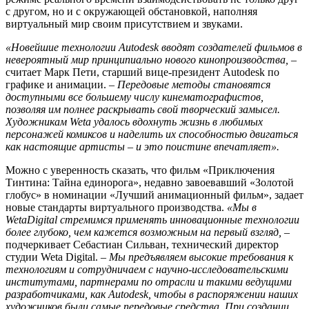
с другом, но и с окружающей обстановкой, наполняя
виртуальный мир своим присутствием и звуками.
«Новейшие технологии Autodesk вводят создателей фильмов в
невероятный мир принципиально нового кинопроизводства,
–
считает Марк Пети, старший вице-президент Autodesk по
графике и анимации. –
Передовые методы становятся
доступными все большему числу кинематографистов,
позволяя им полнее раскрывать свой творческий замысел.
Художникам Weta удалось вдохнуть жизнь в любимых
персонажей комиксов и наделить их способностью двигаться
как настоящие артисты – и это поистине впечатляет».
Можно с уверенность сказать, что фильм «Приключения
Тинтина: Тайна единорога», недавно завоевавший «Золотой
глобус» в номинации «Лучший анимационный фильм», задает
новые стандарты виртуального производства.
«Мы в
WetaDigital стремимся применять инновационные технологии
более глубоко, чем кажется возможным на первый взгляд,
–
подчеркивает Себастиан Сильван, технический директор
студии Weta Digital. –
Мы предъявляем высокие требования к
технологиям и сотрудничаем с научно-исследовательскими
институтами, партнерами по отрасли и такими ведущими
разработчиками, как Autodesk, чтобы в распоряжении наших
художников были самые передовые средства. При создании