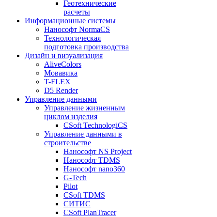
Геотехнические
расчеты
Информационные системы
Нанософт NormaCS
Технологическая
подготовка производства
Дизайн и визуализация
AliveColors
Мовавика
T-FLEX
D5 Render
Управление данными
Управление жизненным
циклом изделия
CSoft TechnologiCS
Управление данными в
строительстве
Нанософт NS Project
Нанософт TDMS
Нанософт nano360
G-Tech
Pilot
CSoft TDMS
СИТИС
CSoft PlanTracer