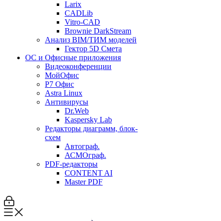
Larix
CADLib
Vitro-CAD
Brownie DarkStream
Анализ BIM/ТИМ моделей
Гектор 5D Смета
ОС и Офисные приложения
Видеоконференции
МойОфис
P7 Офис
Astra Linux
Антивирусы
Dr.Web
Kaspersky Lab
Редакторы диаграмм, блок-
схем
Автограф.
АСМОграф.
PDF-редакторы
CONTENT AI
Master PDF