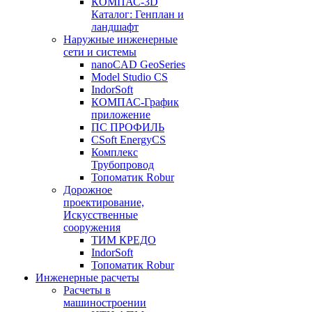
КОМПАС-3D
Каталог: Генплан и
ландшафт
Наружные инженерные
сети и системы
nanoCAD GeoSeries
Model Studio CS
IndorSoft
КОМПАС-График
приложение
ПС ПРОФИЛЬ
CSoft EnergyCS
Комплекс
Трубопровод
Топоматик Robur
Дорожное
проектирование,
Искусственные
сооружения
ТИМ КРЕДО
IndorSoft
Топоматик Robur
Инженерные расчеты
Расчеты в
машиностроении