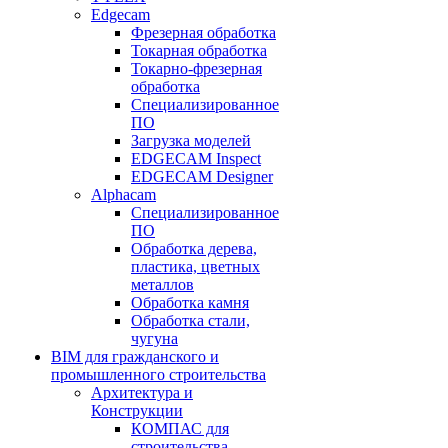
Edgecam
Фрезерная обработка
Токарная обработка
Токарно-фрезерная
обработка
Специализированное
ПО
Загрузка моделей
EDGECAM Inspect
EDGECAM Designer
Alphacam
Специализированное
ПО
Обработка дерева,
пластика, цветных
металлов
Обработка камня
Обработка стали,
чугуна
BIM для гражданского и
промышленного строительства
Архитектура и
Конструкции
КОМПАС для
строительства