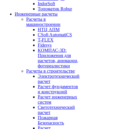
IndorSoft
Топоматик Robur
Инженерные расчеты
Расчеты в
машиностроении
НТЦ АПМ
CSoft AutomatiCS
T-FLEX
Fidesys
КОМПАС-3D:
Приложения для
расчетов, анимации,
фотореалистики
Расчеты в строительстве
Электротехнический
расчет
Расчет фундаментов
и конструкций
Расчет инженерных
систем
Светотехнический
расчет
Пожарная
Безопасность
Расчет