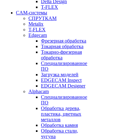
Delta Design
T-FLEX
CAM-системы
СПРУТКAM
Metalix
T-FLEX
Edgecam
Фрезерная обработка
Токарная обработка
Токарно-фрезерная
обработка
Специализированное
ПО
Загрузка моделей
EDGECAM Inspect
EDGECAM Designer
Alphacam
Специализированное
ПО
Обработка дерева,
пластика, цветных
металлов
Обработка камня
Обработка стали,
чугуна