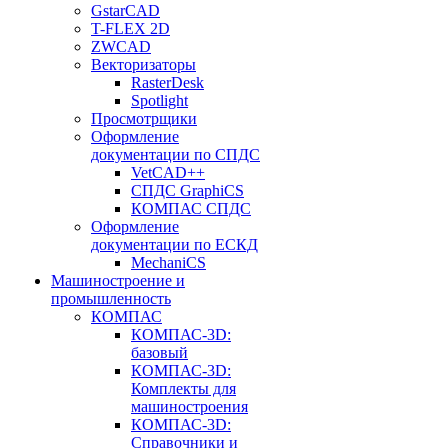
GstarCAD
T-FLEX 2D
ZWCAD
Векторизаторы
RasterDesk
Spotlight
Просмотрщики
Оформление
документации по СПДС
VetCAD++
СПДС GraphiCS
КОМПАС СПДС
Оформление
документации по ЕСКД
MechaniCS
Машиностроение и
промышленность
КОМПАС
КОМПАС-3D:
базовый
КОМПАС-3D:
Комплекты для
машиностроения
КОМПАС-3D:
Справочники и