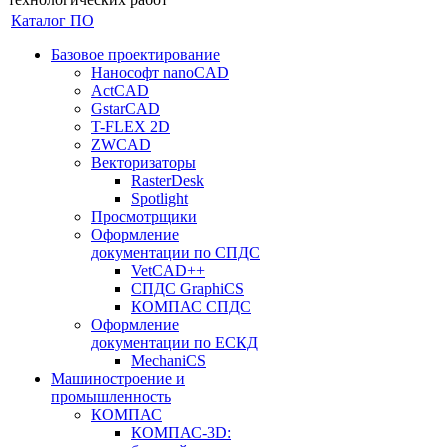
Каталог ПО
Базовое проектирование
Нанософт nanoCAD
ActCAD
GstarCAD
T-FLEX 2D
ZWCAD
Векторизаторы
RasterDesk
Spotlight
Просмотрщики
Оформление
документации по СПДС
VetCAD++
СПДС GraphiCS
КОМПАС СПДС
Оформление
документации по ЕСКД
MechaniCS
Машиностроение и
промышленность
КОМПАС
КОМПАС-3D: