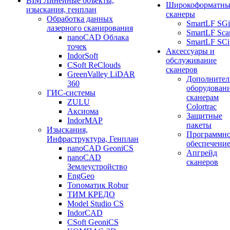
BIM Линейные объекты,
Широкоформатны
изыскания, генплан
сканеры
Обработка данных
SmartLF SGi
лазерного сканирования
SmartLF Sca
nanoCAD Облака
SmartLF SCi
точек
Аксессуары и
IndorSoft
обслуживание
CSoft ReClouds
сканеров
GreenValley LiDAR
Дополнител
360
оборудовани
ГИС-системы
сканерам
ZULU
Colortrac
Аксиома
Защитные
IndorMAP
пакеты
Изыскания,
Программн
Инфраструктура, Генплан
обеспечени
nanoCAD GeoniCS
Апгрейд
nanoCAD
сканеров
Землеустройство
EngGeo
Топоматик Robur
ТИМ КРЕДО
Model Studio CS
IndorCAD
CSoft GeoniCS