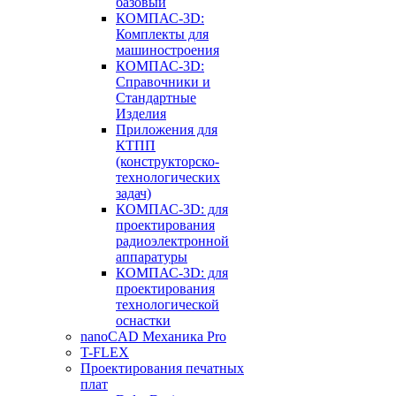
базовый
КОМПАС-3D:
Комплекты для
машиностроения
КОМПАС-3D:
Справочники и
Стандартные
Изделия
Приложения для
КТПП
(конструкторско-
технологических
задач)
КОМПАС-3D: для
проектирования
радиоэлектронной
аппаратуры
КОМПАС-3D: для
проектирования
технологической
оснастки
nanoCAD Механика Pro
T-FLEX
Проектирования печатных
плат