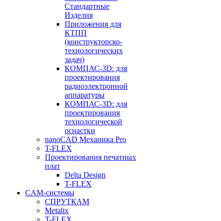
Стандартные
Изделия
Приложения для
КТПП
(конструкторско-
технологических
задач)
КОМПАС-3D: для
проектирования
радиоэлектронной
аппаратуры
КОМПАС-3D: для
проектирования
технологической
оснастки
nanoCAD Механика Pro
T-FLEX
Проектирования печатных
плат
Delta Design
T-FLEX
CAM-системы
СПРУТКAM
Metalix
T-FLEX