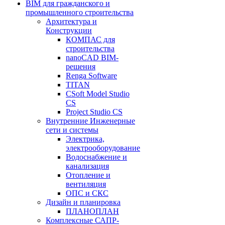
BIM для гражданского и
промышленного строительства
Архитектура и
Конструкции
КОМПАС для
строительства
nanoCAD BIM-
решения
Renga Software
TITAN
CSoft Model Studio
CS
Project Studio CS
Внутренние Инженерные
сети и системы
Электрика,
электрооборудование
Водоснабжение и
канализация
Отопление и
вентиляция
ОПС и СКС
Дизайн и планировка
ПЛАНОПЛАН
Комплексные САПР-