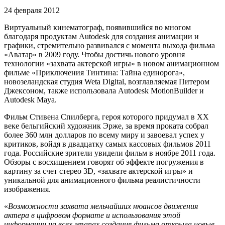
24 февраля 2012
Виртуальный кинематограф, появившийся во многом
благодаря продуктам Autodesk для создания анимации и
графики, стремительно развивался с момента выхода фильма
«Аватар» в 2009 году. Чтобы достичь нового уровня
технологии «захвата актерской игры» в новом анимационном
фильме «Приключения Тинтина: Тайна единорога»,
новозеландская студия Weta Digital, возглавляемая Питером
Джексоном, также использовала Autodesk MotionBuilder и
Autodesk Maya.
Фильм Стивена Спилберга, героя которого придумал в XX
веке бельгийский художник Эрже, за время проката собрал
более 360 млн долларов по всему миру и завоевал успех у
критиков, войдя в двадцатку самых кассовых фильмов 2011
года. Российские зрители увидели фильм в ноябре 2011 года.
Обзоры с восхищением говорят об эффекте погружения в
картину за счет стерео 3D, «захвате актерской игры» и
уникальной для анимационного фильма реалистичности
изображения.
«
Возможности захвата мельчайших нюансов движения
актера в цифровом формате и использования этой
информации на всех этапах создания фильма открыла новые