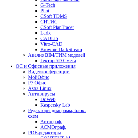
G-Tech
Pilot
CSoft TDMS
СИТИС
CSoft PlanTracer
Larix
CADLib
Vitro-CAD
Brownie DarkStream
Анализ BIM/ТИМ моделей
Гектор 5D Смета
ОС и Офисные приложения
Видеоконференции
МойОфис
P7 Офис
Astra Linux
Антивирусы
Dr.Web
Kaspersky Lab
Редакторы диаграмм, блок-
схем
Автограф.
АСМОграф.
PDF-редакторы