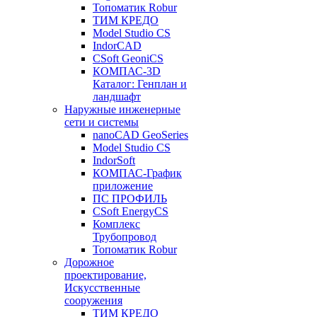
Топоматик Robur
ТИМ КРЕДО
Model Studio CS
IndorCAD
CSoft GeoniCS
КОМПАС-3D
Каталог: Генплан и
ландшафт
Наружные инженерные
сети и системы
nanoCAD GeoSeries
Model Studio CS
IndorSoft
КОМПАС-График
приложение
ПС ПРОФИЛЬ
CSoft EnergyCS
Комплекс
Трубопровод
Топоматик Robur
Дорожное
проектирование,
Искусственные
сооружения
ТИМ КРЕДО