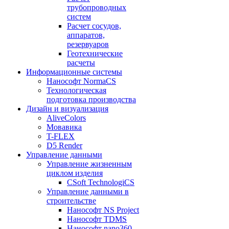
трубопроводных
систем
Расчет сосудов,
аппаратов,
резервуаров
Геотехнические
расчеты
Информационные системы
Нанософт NormaCS
Технологическая
подготовка производства
Дизайн и визуализация
AliveColors
Мовавика
T-FLEX
D5 Render
Управление данными
Управление жизненным
циклом изделия
CSoft TechnologiCS
Управление данными в
строительстве
Нанософт NS Project
Нанософт TDMS
Нанософт nano360