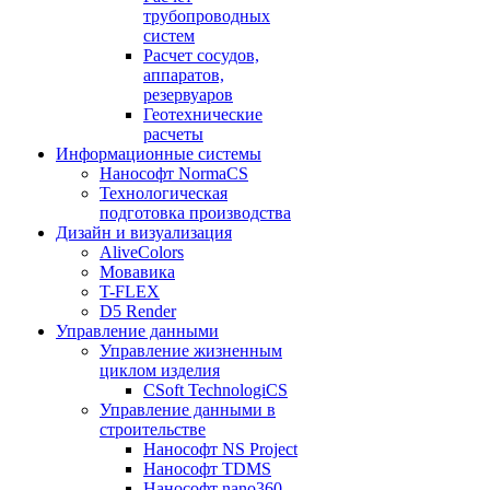
трубопроводных
систем
Расчет сосудов,
аппаратов,
резервуаров
Геотехнические
расчеты
Информационные системы
Нанософт NormaCS
Технологическая
подготовка производства
Дизайн и визуализация
AliveColors
Мовавика
T-FLEX
D5 Render
Управление данными
Управление жизненным
циклом изделия
CSoft TechnologiCS
Управление данными в
строительстве
Нанософт NS Project
Нанософт TDMS
Нанософт nano360