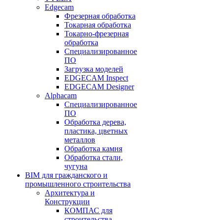
Edgecam
Фрезерная обработка
Токарная обработка
Токарно-фрезерная
обработка
Специализированное
ПО
Загрузка моделей
EDGECAM Inspect
EDGECAM Designer
Alphacam
Специализированное
ПО
Обработка дерева,
пластика, цветных
металлов
Обработка камня
Обработка стали,
чугуна
BIM для гражданского и
промышленного строительства
Архитектура и
Конструкции
КОМПАС для
строительства