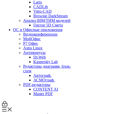
Larix
CADLib
Vitro-CAD
Brownie DarkStream
Анализ BIM/ТИМ моделей
Гектор 5D Смета
ОС и Офисные приложения
Видеоконференции
МойОфис
P7 Офис
Astra Linux
Антивирусы
Dr.Web
Kaspersky Lab
Редакторы диаграмм, блок-
схем
Автограф.
АСМОграф.
PDF-редакторы
CONTENT AI
Master PDF