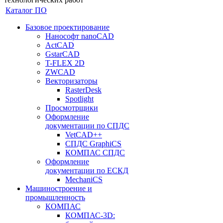
Каталог ПО
Базовое проектирование
Нанософт nanoCAD
ActCAD
GstarCAD
T-FLEX 2D
ZWCAD
Векторизаторы
RasterDesk
Spotlight
Просмотрщики
Оформление
документации по СПДС
VetCAD++
СПДС GraphiCS
КОМПАС СПДС
Оформление
документации по ЕСКД
MechaniCS
Машиностроение и
промышленность
КОМПАС
КОМПАС-3D: