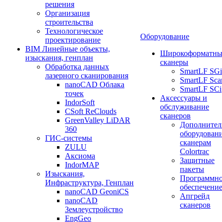
решения
Организация
строительства
Технологическое
Оборудование
проектирование
BIM Линейные объекты,
Широкоформатны
изыскания, генплан
сканеры
Обработка данных
SmartLF SGi
лазерного сканирования
SmartLF Sca
nanoCAD Облака
SmartLF SCi
точек
Аксессуары и
IndorSoft
обслуживание
CSoft ReClouds
сканеров
GreenValley LiDAR
Дополнител
360
оборудовани
ГИС-системы
сканерам
ZULU
Colortrac
Аксиома
Защитные
IndorMAP
пакеты
Изыскания,
Программн
Инфраструктура, Генплан
обеспечени
nanoCAD GeoniCS
Апгрейд
nanoCAD
сканеров
Землеустройство
EngGeo