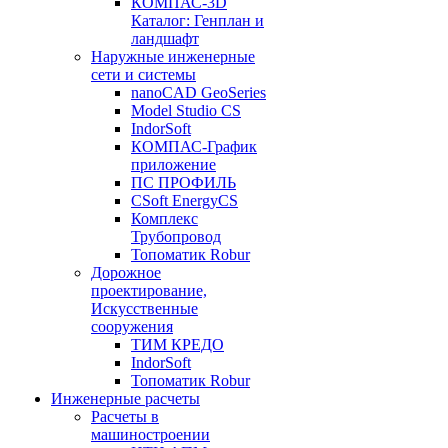
КОМПАС-3D
Каталог: Генплан и
ландшафт
Наружные инженерные
сети и системы
nanoCAD GeoSeries
Model Studio CS
IndorSoft
КОМПАС-График
приложение
ПС ПРОФИЛЬ
CSoft EnergyCS
Комплекс
Трубопровод
Топоматик Robur
Дорожное
проектирование,
Искусственные
сооружения
ТИМ КРЕДО
IndorSoft
Топоматик Robur
Инженерные расчеты
Расчеты в
машиностроении