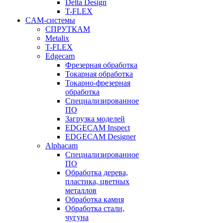
Delta Design
T-FLEX
CAM-системы
СПРУТКAM
Metalix
T-FLEX
Edgecam
Фрезерная обработка
Токарная обработка
Токарно-фрезерная
обработка
Специализированное
ПО
Загрузка моделей
EDGECAM Inspect
EDGECAM Designer
Alphacam
Специализированное
ПО
Обработка дерева,
пластика, цветных
металлов
Обработка камня
Обработка стали,
чугуна