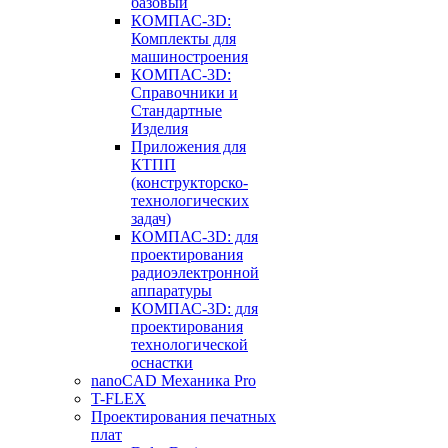
базовый
КОМПАС-3D:
Комплекты для
машиностроения
КОМПАС-3D:
Справочники и
Стандартные
Изделия
Приложения для
КТПП
(конструкторско-
технологических
задач)
КОМПАС-3D: для
проектирования
радиоэлектронной
аппаратуры
КОМПАС-3D: для
проектирования
технологической
оснастки
nanoCAD Механика Pro
T-FLEX
Проектирования печатных
плат