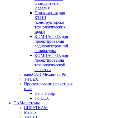
Стандартные
Изделия
Приложения для
КТПП
(конструкторско-
технологических
задач)
КОМПАС-3D: для
проектирования
радиоэлектронной
аппаратуры
КОМПАС-3D: для
проектирования
технологической
оснастки
nanoCAD Механика Pro
T-FLEX
Проектирования печатных
плат
Delta Design
T-FLEX
CAM-системы
СПРУТКAM
Metalix
T-FLEX