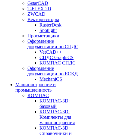
GstarCAD
T-FLEX 2D
ZWCAD
Векторизаторы
RasterDesk
Spotlight
Просмотрщики
Оформление
документации по СПДС
VetCAD++
СПДС GraphiCS
КОМПАС СПДС
Оформление
документации по ЕСКД
MechaniCS
Машиностроение и
промышленность
КОМПАС
КОМПАС-3D:
базовый
КОМПАС-3D:
Комплекты для
машиностроения
КОМПАС-3D:
Справочники и