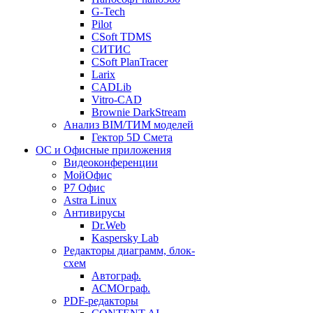
G-Tech
Pilot
CSoft TDMS
СИТИС
CSoft PlanTracer
Larix
CADLib
Vitro-CAD
Brownie DarkStream
Анализ BIM/ТИМ моделей
Гектор 5D Смета
ОС и Офисные приложения
Видеоконференции
МойОфис
P7 Офис
Astra Linux
Антивирусы
Dr.Web
Kaspersky Lab
Редакторы диаграмм, блок-
схем
Автограф.
АСМОграф.
PDF-редакторы