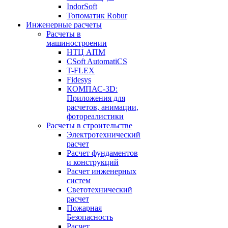
IndorSoft
Топоматик Robur
Инженерные расчеты
Расчеты в
машиностроении
НТЦ АПМ
CSoft AutomatiCS
T-FLEX
Fidesys
КОМПАС-3D:
Приложения для
расчетов, анимации,
фотореалистики
Расчеты в строительстве
Электротехнический
расчет
Расчет фундаментов
и конструкций
Расчет инженерных
систем
Светотехнический
расчет
Пожарная
Безопасность
Расчет