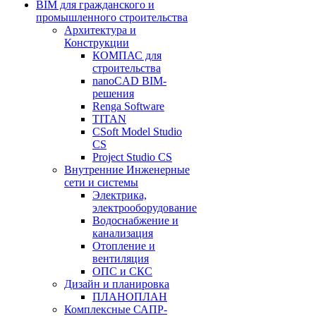
BIM для гражданского и
промышленного строительства
Архитектура и
Конструкции
КОМПАС для
строительства
nanoCAD BIM-
решения
Renga Software
TITAN
CSoft Model Studio
CS
Project Studio CS
Внутренние Инженерные
сети и системы
Электрика,
электрооборудование
Водоснабжение и
канализация
Отопление и
вентиляция
ОПС и СКС
Дизайн и планировка
ПЛАНОПЛАН
Комплексные САПР-