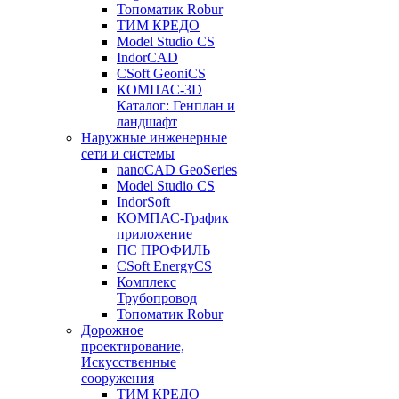
Топоматик Robur
ТИМ КРЕДО
Model Studio CS
IndorCAD
CSoft GeoniCS
КОМПАС-3D
Каталог: Генплан и
ландшафт
Наружные инженерные
сети и системы
nanoCAD GeoSeries
Model Studio CS
IndorSoft
КОМПАС-График
приложение
ПС ПРОФИЛЬ
CSoft EnergyCS
Комплекс
Трубопровод
Топоматик Robur
Дорожное
проектирование,
Искусственные
сооружения
ТИМ КРЕДО