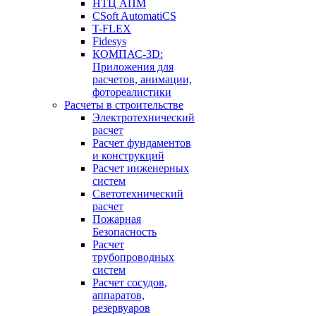
НТЦ АПМ
CSoft AutomatiCS
T-FLEX
Fidesys
КОМПАС-3D:
Приложения для
расчетов, анимации,
фотореалистики
Расчеты в строительстве
Электротехнический
расчет
Расчет фундаментов
и конструкций
Расчет инженерных
систем
Светотехнический
расчет
Пожарная
Безопасность
Расчет
трубопроводных
систем
Расчет сосудов,
аппаратов,
резервуаров