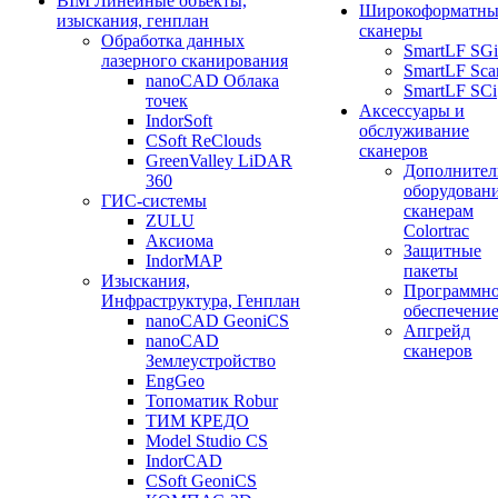
BIM Линейные объекты,
Широкоформатны
изыскания, генплан
сканеры
Обработка данных
SmartLF SGi
лазерного сканирования
SmartLF Sca
nanoCAD Облака
SmartLF SCi
точек
Аксессуары и
IndorSoft
обслуживание
CSoft ReClouds
сканеров
GreenValley LiDAR
Дополнител
360
оборудовани
ГИС-системы
сканерам
ZULU
Colortrac
Аксиома
Защитные
IndorMAP
пакеты
Изыскания,
Программн
Инфраструктура, Генплан
обеспечени
nanoCAD GeoniCS
Апгрейд
nanoCAD
сканеров
Землеустройство
EngGeo
Топоматик Robur
ТИМ КРЕДО
Model Studio CS
IndorCAD
CSoft GeoniCS