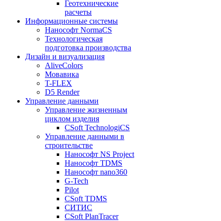
Геотехнические
расчеты
Информационные системы
Нанософт NormaCS
Технологическая
подготовка производства
Дизайн и визуализация
AliveColors
Мовавика
T-FLEX
D5 Render
Управление данными
Управление жизненным
циклом изделия
CSoft TechnologiCS
Управление данными в
строительстве
Нанософт NS Project
Нанософт TDMS
Нанософт nano360
G-Tech
Pilot
CSoft TDMS
СИТИС
CSoft PlanTracer