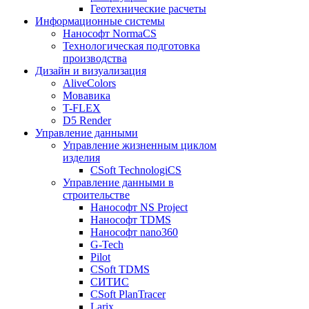
Геотехнические расчеты
Информационные системы
Нанософт NormaCS
Технологическая подготовка
производства
Дизайн и визуализация
AliveColors
Мовавика
T-FLEX
D5 Render
Управление данными
Управление жизненным циклом
изделия
CSoft TechnologiCS
Управление данными в
строительстве
Нанософт NS Project
Нанософт TDMS
Нанософт nano360
G-Tech
Pilot
CSoft TDMS
СИТИС
CSoft PlanTracer
Larix