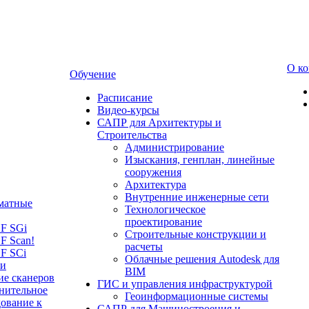
О к
Обучение
Расписание
Видео-курсы
САПР для Архитектуры и
Строительства
Администрирование
Изыскания, генплан, линейные
сооружения
Архитектура
Внутренние инженерные сети
матные
Технологическое
проектирование
LF SGi
Строительные конструкции и
F Scan!
расчеты
F SCi
Облачные решения Autodesk для
 и
BIM
ие сканеров
ГИС и управления инфраструктурой
нительное
Геоинформационные системы
ование к
САПР для Машиностроения и