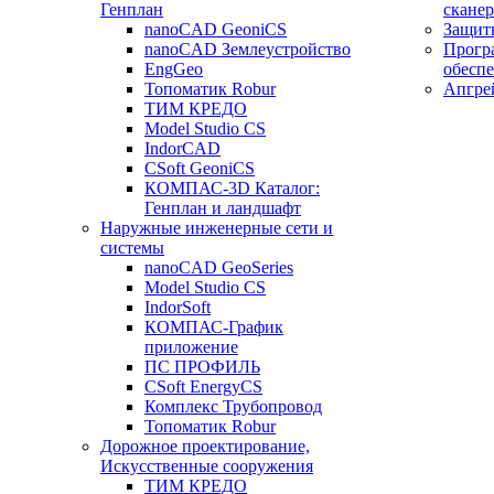
Генплан
сканер
nanoCAD GeoniCS
Защит
nanoCAD Землеустройство
Прогр
EngGeo
обесп
Топоматик Robur
Апгре
ТИМ КРЕДО
Model Studio CS
IndorCAD
CSoft GeoniCS
КОМПАС-3D Каталог:
Генплан и ландшафт
Наружные инженерные сети и
системы
nanoCAD GeoSeries
Model Studio CS
IndorSoft
КОМПАС-График
приложение
ПС ПРОФИЛЬ
CSoft EnergyCS
Комплекс Трубопровод
Топоматик Robur
Дорожное проектирование,
Искусственные сооружения
ТИМ КРЕДО