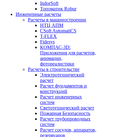
IndorSoft
Топоматик Robur
Инженерные расчеты
Расчеты в машиностроении
НТЦ АПМ
CSoft AutomatiCS
T-FLEX
Fidesys
КОМПАС-3D:
Приложения для расчетов,
анимации,
фотореалистики
Расчеты в строительстве
Электротехнический
расчет
Расчет фундаментов и
конструкций
Расчет инженерных
систем
Светотехнический расчет
Пожарная Безопасность
Расчет трубопроводных
систем
Расчет сосудов, аппаратов,
резервуаров