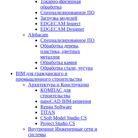
Токарно-фрезерная
обработка
Специализированное ПО
Загрузка моделей
EDGECAM Inspect
EDGECAM Designer
Alphacam
Специализированное ПО
Обработка дерева,
пластика, цветных
металлов
Обработка камня
Обработка стали, чугуна
BIM для гражданского и
промышленного строительства
Архитектура и Конструкции
КОМПАС для
строительства
nanoCAD BIM-решения
Renga Software
TITAN
CSoft Model Studio CS
Project Studio CS
Внутренние Инженерные сети и
системы