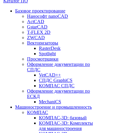
Каталог ПО
Базовое проектирование
Нанософт nanoCAD
ActCAD
GstarCAD
T-FLEX 2D
ZWCAD
Векторизаторы
RasterDesk
Spotlight
Просмотрщики
Оформление документации по
СПДС
VetCAD++
СПДС GraphiCS
КОМПАС СПДС
Оформление документации по
ЕСКД
MechaniCS
Машиностроение и промышленность
КОМПАС
КОМПАС-3D: базовый
КОМПАС-3D: Комплекты
для машиностроения