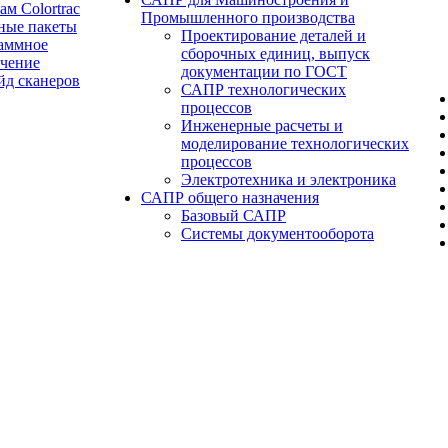
ам Colortrac
Промышленного производства
ные пакеты
Проектирование деталей и
аммное
сборочных единиц, выпуск
ечение
документации по ГОСТ
йд сканеров
САПР технологических
процессов
Инженерные расчеты и
моделирование технологических
процессов
Электротехника и электроника
САПР общего назначения
Базовый САПР
Системы документооборота