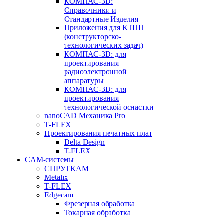
КОМПАС-3D:
Справочники и
Стандартные Изделия
Приложения для КТПП
(конструкторско-
технологических задач)
КОМПАС-3D: для
проектирования
радиоэлектронной
аппаратуры
КОМПАС-3D: для
проектирования
технологической оснастки
nanoCAD Механика Pro
T-FLEX
Проектирования печатных плат
Delta Design
T-FLEX
CAM-системы
СПРУТКAM
Metalix
T-FLEX
Edgecam
Фрезерная обработка
Токарная обработка