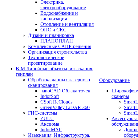
Электрика,
электрооборудование
Водоснабжение и
канализация
Отопление и вентиляция
ОПС и СКС
Дизайн и планировка
ПЛАНОПЛАН
Комплексные САПР-решения
Организация строительства
Технологическое
проектирование
BIM Линейные объекты, изыскания,
генплан
Обработка данных лазерного
Оборудование
сканирования
nanoCAD Облака точек
Широкофор
IndorSoft
сканеры
CSoft ReClouds
Smart
GreenValley LiDAR 360
SmartL
ГИС-системы
SmartL
ZULU
Аксессуары
Аксиома
обслуживан
IndorMAP
Допол
Изыскания, Инфраструктура,
оборуд