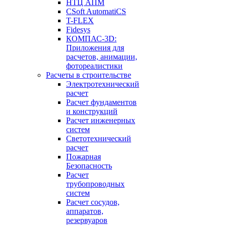
НТЦ АПМ
CSoft AutomatiCS
T-FLEX
Fidesys
КОМПАС-3D:
Приложения для
расчетов, анимации,
фотореалистики
Расчеты в строительстве
Электротехнический
расчет
Расчет фундаментов
и конструкций
Расчет инженерных
систем
Светотехнический
расчет
Пожарная
Безопасность
Расчет
трубопроводных
систем
Расчет сосудов,
аппаратов,
резервуаров