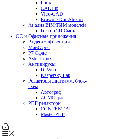
Larix
CADLib
Vitro-CAD
Brownie DarkStream
Анализ BIM/ТИМ моделей
Гектор 5D Смета
ОС и Офисные приложения
Видеоконференции
МойОфис
P7 Офис
Astra Linux
Антивирусы
Dr.Web
Kaspersky Lab
Редакторы диаграмм, блок-
схем
Автограф.
АСМОграф.
PDF-редакторы
CONTENT AI
Master PDF