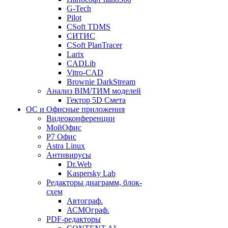
G-Tech
Pilot
CSoft TDMS
СИТИС
CSoft PlanTracer
Larix
CADLib
Vitro-CAD
Brownie DarkStream
Анализ BIM/ТИМ моделей
Гектор 5D Смета
ОС и Офисные приложения
Видеоконференции
МойОфис
P7 Офис
Astra Linux
Антивирусы
Dr.Web
Kaspersky Lab
Редакторы диаграмм, блок-
схем
Автограф.
АСМОграф.
PDF-редакторы