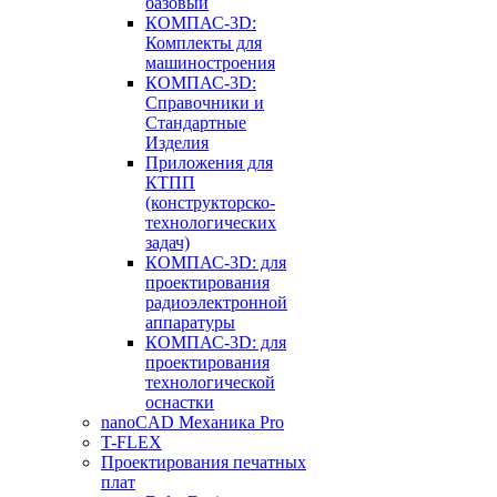
базовый
КОМПАС-3D:
Комплекты для
машиностроения
КОМПАС-3D:
Справочники и
Стандартные
Изделия
Приложения для
КТПП
(конструкторско-
технологических
задач)
КОМПАС-3D: для
проектирования
радиоэлектронной
аппаратуры
КОМПАС-3D: для
проектирования
технологической
оснастки
nanoCAD Механика Pro
T-FLEX
Проектирования печатных
плат