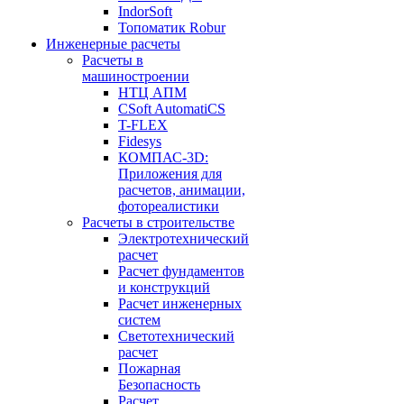
IndorSoft
Топоматик Robur
Инженерные расчеты
Расчеты в
машиностроении
НТЦ АПМ
CSoft AutomatiCS
T-FLEX
Fidesys
КОМПАС-3D:
Приложения для
расчетов, анимации,
фотореалистики
Расчеты в строительстве
Электротехнический
расчет
Расчет фундаментов
и конструкций
Расчет инженерных
систем
Светотехнический
расчет
Пожарная
Безопасность
Расчет