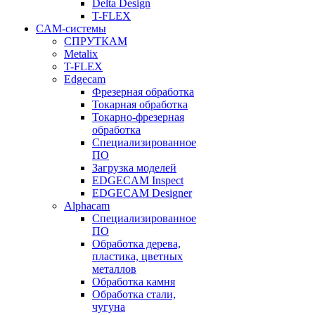
Delta Design
T-FLEX
CAM-системы
СПРУТКAM
Metalix
T-FLEX
Edgecam
Фрезерная обработка
Токарная обработка
Токарно-фрезерная
обработка
Специализированное
ПО
Загрузка моделей
EDGECAM Inspect
EDGECAM Designer
Alphacam
Специализированное
ПО
Обработка дерева,
пластика, цветных
металлов
Обработка камня
Обработка стали,
чугуна