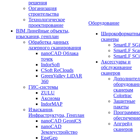
решения
Организация
строительства
Технологическое
Оборудование
проектирование
BIM Линейные объекты,
Широкоформатны
изыскания, генплан
сканеры
Обработка данных
SmartLF SGi
лазерного сканирования
SmartLF Sca
nanoCAD Облака
SmartLF SCi
точек
Аксессуары и
IndorSoft
обслуживание
CSoft ReClouds
сканеров
GreenValley LiDAR
Дополнител
360
оборудовани
ГИС-системы
сканерам
ZULU
Colortrac
Аксиома
Защитные
IndorMAP
пакеты
Изыскания,
Программн
Инфраструктура, Генплан
обеспечени
nanoCAD GeoniCS
Апгрейд
nanoCAD
сканеров
Землеустройство
EngGeo