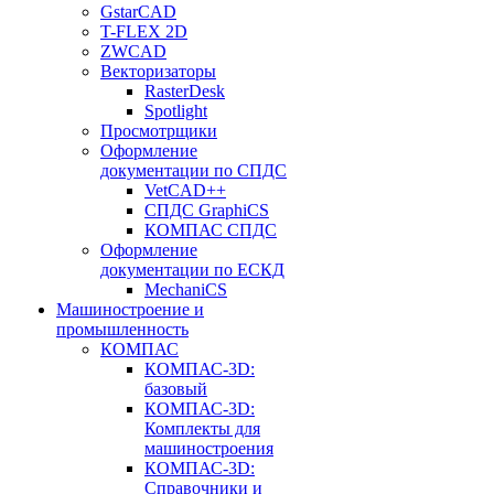
GstarCAD
T-FLEX 2D
ZWCAD
Векторизаторы
RasterDesk
Spotlight
Просмотрщики
Оформление
документации по СПДС
VetCAD++
СПДС GraphiCS
КОМПАС СПДС
Оформление
документации по ЕСКД
MechaniCS
Машиностроение и
промышленность
КОМПАС
КОМПАС-3D:
базовый
КОМПАС-3D:
Комплекты для
машиностроения
КОМПАС-3D:
Справочники и