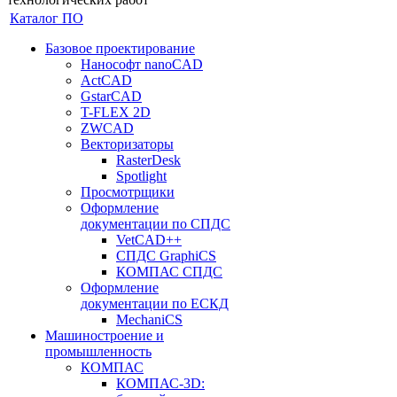
Каталог ПО
Базовое проектирование
Нанософт nanoCAD
ActCAD
GstarCAD
T-FLEX 2D
ZWCAD
Векторизаторы
RasterDesk
Spotlight
Просмотрщики
Оформление
документации по СПДС
VetCAD++
СПДС GraphiCS
КОМПАС СПДС
Оформление
документации по ЕСКД
MechaniCS
Машиностроение и
промышленность
КОМПАС
КОМПАС-3D: