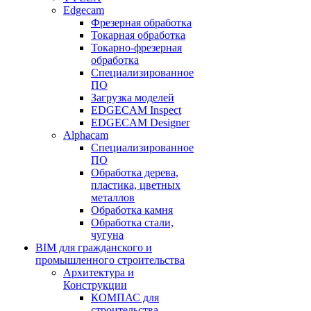
Edgecam
Фрезерная обработка
Токарная обработка
Токарно-фрезерная
обработка
Специализированное
ПО
Загрузка моделей
EDGECAM Inspect
EDGECAM Designer
Alphacam
Специализированное
ПО
Обработка дерева,
пластика, цветных
металлов
Обработка камня
Обработка стали,
чугуна
BIM для гражданского и
промышленного строительства
Архитектура и
Конструкции
КОМПАС для
строительства