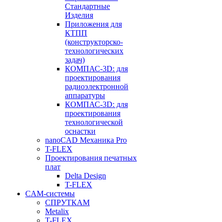
Стандартные
Изделия
Приложения для
КТПП
(конструкторско-
технологических
задач)
КОМПАС-3D: для
проектирования
радиоэлектронной
аппаратуры
КОМПАС-3D: для
проектирования
технологической
оснастки
nanoCAD Механика Pro
T-FLEX
Проектирования печатных
плат
Delta Design
T-FLEX
CAM-системы
СПРУТКAM
Metalix
T-FLEX