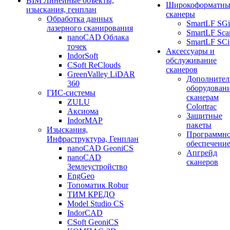
BIM Линейные объекты,
Широкоформатны
изыскания, генплан
сканеры
Обработка данных
SmartLF SGi
лазерного сканирования
SmartLF Sca
nanoCAD Облака
SmartLF SCi
точек
Аксессуары и
IndorSoft
обслуживание
CSoft ReClouds
сканеров
GreenValley LiDAR
Дополнител
360
оборудовани
ГИС-системы
сканерам
ZULU
Colortrac
Аксиома
Защитные
IndorMAP
пакеты
Изыскания,
Программн
Инфраструктура, Генплан
обеспечени
nanoCAD GeoniCS
Апгрейд
nanoCAD
сканеров
Землеустройство
EngGeo
Топоматик Robur
ТИМ КРЕДО
Model Studio CS
IndorCAD
CSoft GeoniCS