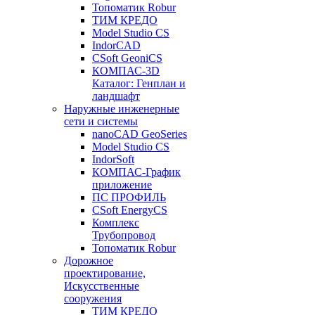
Топоматик Robur
ТИМ КРЕДО
Model Studio CS
IndorCAD
CSoft GeoniCS
КОМПАС-3D
Каталог: Генплан и
ландшафт
Наружные инженерные
сети и системы
nanoCAD GeoSeries
Model Studio CS
IndorSoft
КОМПАС-График
приложение
ПС ПРОФИЛЬ
CSoft EnergyCS
Комплекс
Трубопровод
Топоматик Robur
Дорожное
проектирование,
Искусственные
сооружения
ТИМ КРЕДО