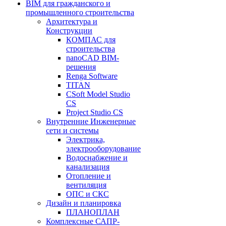
BIM для гражданского и
промышленного строительства
Архитектура и
Конструкции
КОМПАС для
строительства
nanoCAD BIM-
решения
Renga Software
TITAN
CSoft Model Studio
CS
Project Studio CS
Внутренние Инженерные
сети и системы
Электрика,
электрооборудование
Водоснабжение и
канализация
Отопление и
вентиляция
ОПС и СКС
Дизайн и планировка
ПЛАНОПЛАН
Комплексные САПР-