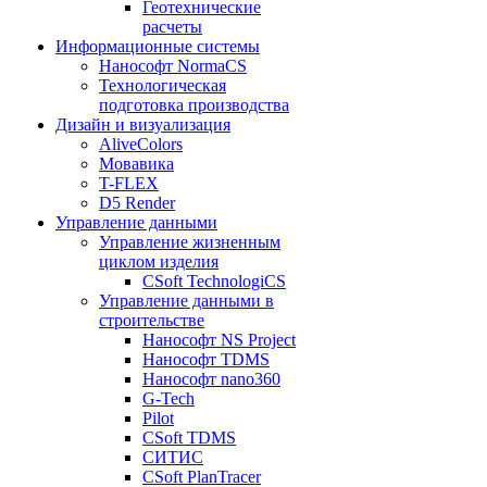
Геотехнические
расчеты
Информационные системы
Нанософт NormaCS
Технологическая
подготовка производства
Дизайн и визуализация
AliveColors
Мовавика
T-FLEX
D5 Render
Управление данными
Управление жизненным
циклом изделия
CSoft TechnologiCS
Управление данными в
строительстве
Нанософт NS Project
Нанософт TDMS
Нанософт nano360
G-Tech
Pilot
CSoft TDMS
СИТИС
CSoft PlanTracer