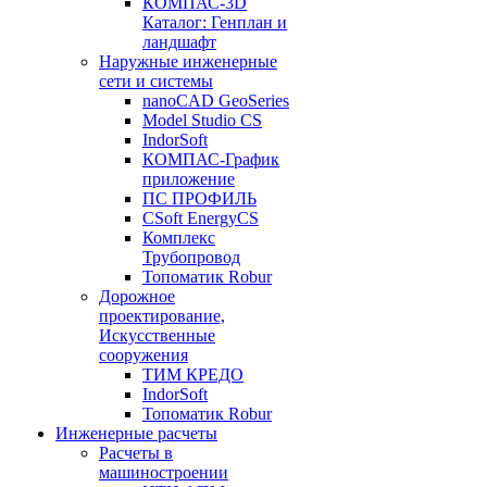
КОМПАС-3D
Каталог: Генплан и
ландшафт
Наружные инженерные
сети и системы
nanoCAD GeoSeries
Model Studio CS
IndorSoft
КОМПАС-График
приложение
ПС ПРОФИЛЬ
CSoft EnergyCS
Комплекс
Трубопровод
Топоматик Robur
Дорожное
проектирование,
Искусственные
сооружения
ТИМ КРЕДО
IndorSoft
Топоматик Robur
Инженерные расчеты
Расчеты в
машиностроении