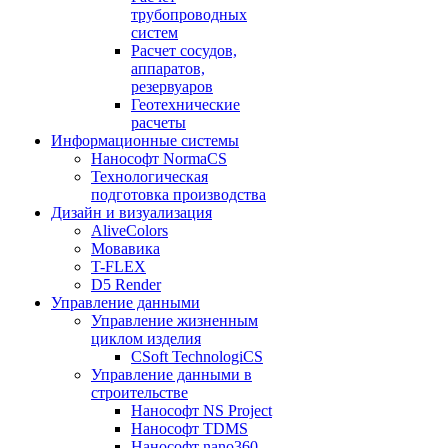
трубопроводных
систем
Расчет сосудов,
аппаратов,
резервуаров
Геотехнические
расчеты
Информационные системы
Нанософт NormaCS
Технологическая
подготовка производства
Дизайн и визуализация
AliveColors
Мовавика
T-FLEX
D5 Render
Управление данными
Управление жизненным
циклом изделия
CSoft TechnologiCS
Управление данными в
строительстве
Нанософт NS Project
Нанософт TDMS
Нанософт nano360