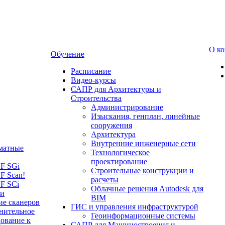
О к
Обучение
Расписание
Видео-курсы
САПР для Архитектуры и
Строительства
Администрирование
Изыскания, генплан, линейные
сооружения
Архитектура
Внутренние инженерные сети
матные
Технологическое
проектирование
LF SGi
Строительные конструкции и
F Scan!
расчеты
F SCi
Облачные решения Autodesk для
 и
BIM
ие сканеров
ГИС и управления инфраструктурой
нительное
Геоинформационные системы
ование к
САПР для Машиностроения и