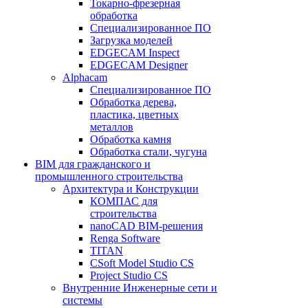
Токарно-фрезерная
обработка
Специализированное ПО
Загрузка моделей
EDGECAM Inspect
EDGECAM Designer
Alphacam
Специализированное ПО
Обработка дерева,
пластика, цветных
металлов
Обработка камня
Обработка стали, чугуна
BIM для гражданского и
промышленного строительства
Архитектура и Конструкции
КОМПАС для
строительства
nanoCAD BIM-решения
Renga Software
TITAN
CSoft Model Studio CS
Project Studio CS
Внутренние Инженерные сети и
системы