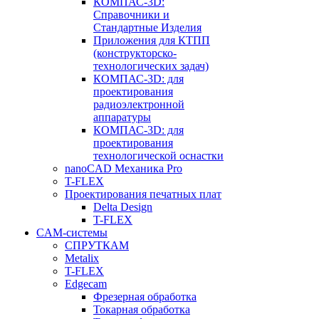
КОМПАС-3D:
Справочники и
Стандартные Изделия
Приложения для КТПП
(конструкторско-
технологических задач)
КОМПАС-3D: для
проектирования
радиоэлектронной
аппаратуры
КОМПАС-3D: для
проектирования
технологической оснастки
nanoCAD Механика Pro
T-FLEX
Проектирования печатных плат
Delta Design
T-FLEX
CAM-системы
СПРУТКAM
Metalix
T-FLEX
Edgecam
Фрезерная обработка
Токарная обработка