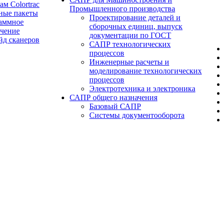
ам Colortrac
Промышленного производства
ные пакеты
Проектирование деталей и
аммное
сборочных единиц, выпуск
ечение
документации по ГОСТ
йд сканеров
САПР технологических
процессов
Инженерные расчеты и
моделирование технологических
процессов
Электротехника и электроника
САПР общего назначения
Базовый САПР
Системы документооборота