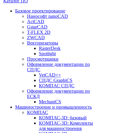
Каталог ПО
Базовое проектирование
Нанософт nanoCAD
ActCAD
GstarCAD
T-FLEX 2D
ZWCAD
Векторизаторы
RasterDesk
Spotlight
Просмотрщики
Оформление документации по
СПДС
VetCAD++
СПДС GraphiCS
КОМПАС СПДС
Оформление документации по
ЕСКД
MechaniCS
Машиностроение и промышленность
КОМПАС
КОМПАС-3D: базовый
КОМПАС-3D: Комплекты
для машиностроения