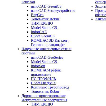
Генплан
сканер
nanoCAD GeoniCS
Защит
nanoCAD Землеустройство
Прогр
EngGeo
обесп
Топоматик Robur
Апгре
ТИМ КРЕДО
Model Studio CS
IndorCAD
CSoft GeoniCS
КОМПАС-3D Каталог:
Генплан и ландшафт
Наружные инженерные сети и
системы
nanoCAD GeoSeries
Model Studio CS
IndorSoft
КОМПАС-График
приложение
ПС ПРОФИЛЬ
CSoft EnergyCS
Комплекс Трубопровод
Топоматик Robur
Дорожное проектирование,
Искусственные сооружения
ТИМ КРЕДО