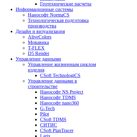
Геотехнические расчеты
Информационные системы
Нанософт NormaCS
Технологическая подготовка
производства
Дизайн и визуализация
AliveColors
Мовавика
T-FLEX
D5 Render
Управление данными
Управление жизненным циклом
изделия
CSoft TechnologiCS
Управление данными в
строительстве
Нанософт NS Project
Нанософт TDMS
Нанософт nano360
G-Tech
Pilot
CSoft TDMS
СИТИС
CSoft PlanTracer
Larix