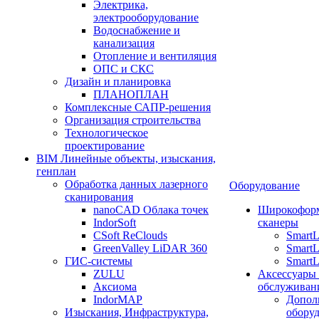
Электрика,
электрооборудование
Водоснабжение и
канализация
Отопление и вентиляция
ОПС и СКС
Дизайн и планировка
ПЛАНОПЛАН
Комплексные САПР-решения
Организация строительства
Технологическое
проектирование
BIM Линейные объекты, изыскания,
генплан
Обработка данных лазерного
Оборудование
сканирования
nanoCAD Облака точек
Широкофор
IndorSoft
сканеры
CSoft ReClouds
Smart
GreenValley LiDAR 360
SmartL
ГИС-системы
SmartL
ZULU
Аксессуары
Аксиома
обслуживан
IndorMAP
Допол
Изыскания, Инфраструктура,
оборуд