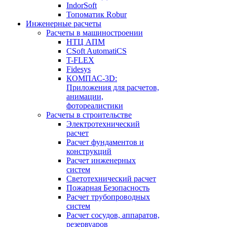
IndorSoft
Топоматик Robur
Инженерные расчеты
Расчеты в машиностроении
НТЦ АПМ
CSoft AutomatiCS
T-FLEX
Fidesys
КОМПАС-3D:
Приложения для расчетов,
анимации,
фотореалистики
Расчеты в строительстве
Электротехнический
расчет
Расчет фундаментов и
конструкций
Расчет инженерных
систем
Светотехнический расчет
Пожарная Безопасность
Расчет трубопроводных
систем
Расчет сосудов, аппаратов,
резервуаров