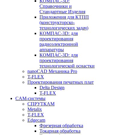
КОМПАС-3D:
Справочники и
Стандартные Изделия
Приложения для КТПП
(конструкторско-
технологических задач)
КОМПАС-3D: для
проектирования
радиоэлектронной
аппаратуры
КОМПАС-3D: для
проектирования
технологической оснастки
nanoCAD Механика Pro
T-FLEX
Проектирования печатных плат
Delta Design
T-FLEX
CAM-системы
СПРУТКAM
Metalix
T-FLEX
Edgecam
Фрезерная обработка
Токарная обработка