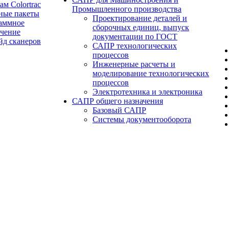
ам Colortrac
Промышленного производства
ные пакеты
Проектирование деталей и
аммное
сборочных единиц, выпуск
ечение
документации по ГОСТ
йд сканеров
САПР технологических
процессов
Инженерные расчеты и
моделирование технологических
процессов
Электротехника и электроника
САПР общего назначения
Базовый САПР
Системы документооборота