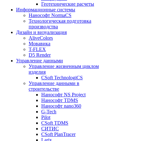
Геотехнические расчеты
Информационные системы
Нанософт NormaCS
Технологическая подготовка
производства
Дизайн и визуализация
AliveColors
Мовавика
T-FLEX
D5 Render
Управление данными
Управление жизненным циклом
изделия
CSoft TechnologiCS
Управление данными в
строительстве
Нанософт NS Project
Нанософт TDMS
Нанософт nano360
G-Tech
Pilot
CSoft TDMS
СИТИС
CSoft PlanTracer
Larix