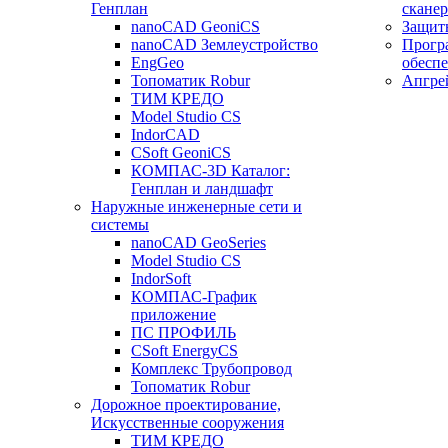
Генплан
сканер
nanoCAD GeoniCS
Защит
nanoCAD Землеустройство
Прогр
EngGeo
обесп
Топоматик Robur
Апгре
ТИМ КРЕДО
Model Studio CS
IndorCAD
CSoft GeoniCS
КОМПАС-3D Каталог:
Генплан и ландшафт
Наружные инженерные сети и
системы
nanoCAD GeoSeries
Model Studio CS
IndorSoft
КОМПАС-График
приложение
ПС ПРОФИЛЬ
CSoft EnergyCS
Комплекс Трубопровод
Топоматик Robur
Дорожное проектирование,
Искусственные сооружения
ТИМ КРЕДО