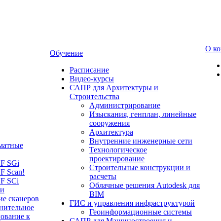
О к
Обучение
Расписание
Видео-курсы
САПР для Архитектуры и
Строительства
Администрирование
Изыскания, генплан, линейные
сооружения
Архитектура
Внутренние инженерные сети
матные
Технологическое
проектирование
LF SGi
Строительные конструкции и
F Scan!
расчеты
F SCi
Облачные решения Autodesk для
 и
BIM
ие сканеров
ГИС и управления инфраструктурой
нительное
Геоинформационные системы
ование к
САПР для Машиностроения и