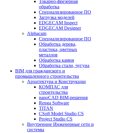
Токарно-фрезерная
обработка
Специализированное ПО
Загрузка моделей
EDGECAM Inspect
EDGECAM Designer
Alphacam
Специализированное ПО
Обработка дерева,
пластика, цветных
металлов
Обработка камня
Обработка стали, чугуна
BIM для гражданского и
промышленного строительства
Архитектура и Конструкции
КОМПАС для
строительства
nanoCAD BIM-решения
Renga Software
TITAN
CSoft Model Studio CS
Project Studio CS
Внутренние Инженерные сети и
системы