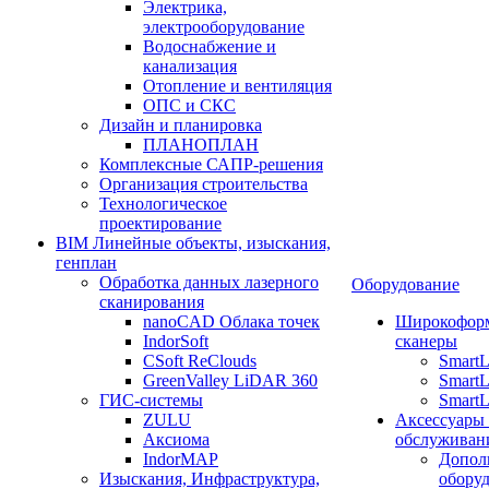
Электрика,
электрооборудование
Водоснабжение и
канализация
Отопление и вентиляция
ОПС и СКС
Дизайн и планировка
ПЛАНОПЛАН
Комплексные САПР-решения
Организация строительства
Технологическое
проектирование
BIM Линейные объекты, изыскания,
генплан
Обработка данных лазерного
Оборудование
сканирования
nanoCAD Облака точек
Широкофор
IndorSoft
сканеры
CSoft ReClouds
Smart
GreenValley LiDAR 360
SmartL
ГИС-системы
SmartL
ZULU
Аксессуары
Аксиома
обслуживан
IndorMAP
Допол
Изыскания, Инфраструктура,
оборуд