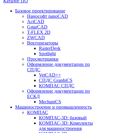
Каталог ПО
Базовое проектирование
Нанософт nanoCAD
ActCAD
GstarCAD
T-FLEX 2D
ZWCAD
Векторизаторы
RasterDesk
Spotlight
Просмотрщики
Оформление документации по
СПДС
VetCAD++
СПДС GraphiCS
КОМПАС СПДС
Оформление документации по
ЕСКД
MechaniCS
Машиностроение и промышленность
КОМПАС
КОМПАС-3D: базовый
КОМПАС-3D: Комплекты
для машиностроения