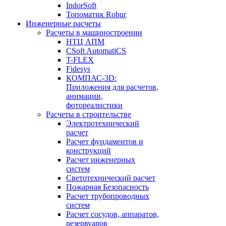
IndorSoft
Топоматик Robur
Инженерные расчеты
Расчеты в машиностроении
НТЦ АПМ
CSoft AutomatiCS
T-FLEX
Fidesys
КОМПАС-3D:
Приложения для расчетов,
анимации,
фотореалистики
Расчеты в строительстве
Электротехнический
расчет
Расчет фундаментов и
конструкций
Расчет инженерных
систем
Светотехнический расчет
Пожарная Безопасность
Расчет трубопроводных
систем
Расчет сосудов, аппаратов,
резервуаров