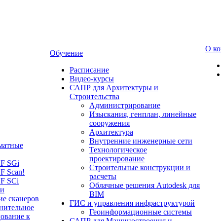
О к
Обучение
Расписание
Видео-курсы
САПР для Архитектуры и
Строительства
Администрирование
Изыскания, генплан, линейные
сооружения
Архитектура
Внутренние инженерные сети
матные
Технологическое
проектирование
LF SGi
Строительные конструкции и
F Scan!
расчеты
F SCi
Облачные решения Autodesk для
 и
BIM
ие сканеров
ГИС и управления инфраструктурой
нительное
Геоинформационные системы
ование к
САПР для Машиностроения и