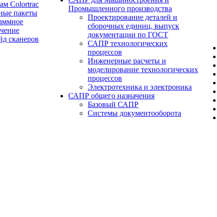
ам Colortrac
Промышленного производства
ные пакеты
Проектирование деталей и
аммное
сборочных единиц, выпуск
ечение
документации по ГОСТ
йд сканеров
САПР технологических
процессов
Инженерные расчеты и
моделирование технологических
процессов
Электротехника и электроника
САПР общего назначения
Базовый САПР
Системы документооборота