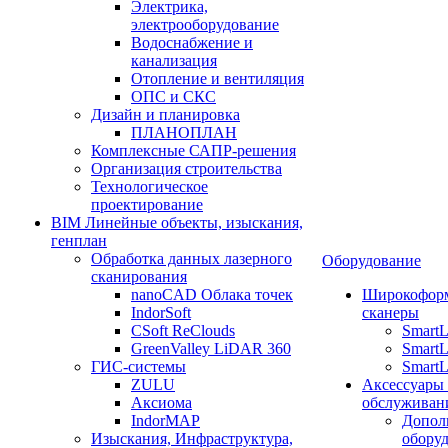
Электрика,
электрооборудование
Водоснабжение и
канализация
Отопление и вентиляция
ОПС и СКС
Дизайн и планировка
ПЛАНОПЛАН
Комплексные САПР-решения
Организация строительства
Технологическое
проектирование
BIM Линейные объекты, изыскания,
генплан
Обработка данных лазерного
Оборудование
сканирования
nanoCAD Облака точек
Широкофор
IndorSoft
сканеры
CSoft ReClouds
Smart
GreenValley LiDAR 360
SmartL
ГИС-системы
SmartL
ZULU
Аксессуары
Аксиома
обслуживан
IndorMAP
Допол
Изыскания, Инфраструктура,
оборуд