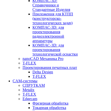
КОМПАС-3D:
Справочники и
Стандартные Изделия
Приложения для КТПП
(конструкторско-
технологических задач)
КОМПАС-3D: для
проектирования
радиоэлектронной
аппаратуры
КОМПАС-3D: для
проектирования
технологической оснастки
nanoCAD Механика Pro
T-FLEX
Проектирования печатных плат
Delta Design
T-FLEX
CAM-системы
СПРУТКAM
Metalix
T-FLEX
Edgecam
Фрезерная обработка
Токарная обработка