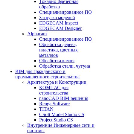
Токарно-фрезерная
обработка
Специализированное ПО
Загрузка моделей
EDGECAM Inspect
EDGECAM Designer
Alphacam
Специализированное ПО
Обработка дерева,
пластика, цветных
металлов
Обработка камня
Обработка стали, чугуна
BIM для гражданского и
промышленного строительства
Архитектура и Конструкции
КОМПАС для
строительства
nanoCAD BIM-решения
Renga Software
TITAN
CSoft Model Studio CS
Project Studio CS
Внутренние Инженерные сети и
системы