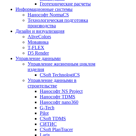
Геотехнические расчеты
Информационные системы
Нанософт NormaCS
Технологическая подготовка
производства
Дизайн и визуализация
AliveColors
Мовавика
T-FLEX
D5 Render
Управление данными
Управление жизненным циклом
изделия
CSoft TechnologiCS
Управление данными в
строительстве
Нанософт NS Project
Нанософт TDMS
Нанософт nano360
G-Tech
Pilot
CSoft TDMS
СИТИС
CSoft PlanTracer
Larix