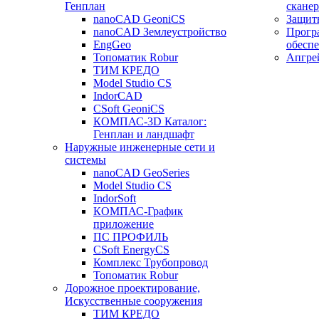
Генплан
сканер
nanoCAD GeoniCS
Защит
nanoCAD Землеустройство
Прогр
EngGeo
обесп
Топоматик Robur
Апгре
ТИМ КРЕДО
Model Studio CS
IndorCAD
CSoft GeoniCS
КОМПАС-3D Каталог:
Генплан и ландшафт
Наружные инженерные сети и
системы
nanoCAD GeoSeries
Model Studio CS
IndorSoft
КОМПАС-График
приложение
ПС ПРОФИЛЬ
CSoft EnergyCS
Комплекс Трубопровод
Топоматик Robur
Дорожное проектирование,
Искусственные сооружения
ТИМ КРЕДО