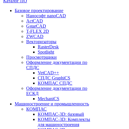
Каталог ПО
Базовое проектирование
Нанософт nanoCAD
ActCAD
GstarCAD
T-FLEX 2D
ZWCAD
Векторизаторы
RasterDesk
Spotlight
Просмотрщики
Оформление документации по
СПДС
VetCAD++
СПДС GraphiCS
КОМПАС СПДС
Оформление документации по
ЕСКД
MechaniCS
Машиностроение и промышленность
КОМПАС
КОМПАС-3D: базовый
КОМПАС-3D: Комплекты
для машиностроения