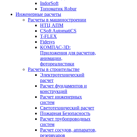
IndorSoft
Топоматик Robur
Инженерные расчеты
Расчеты в машиностроении
НТЦ АПМ
CSoft AutomatiCS
T-FLEX
Fidesys
КОМПАС-3D:
Приложения для расчетов,
анимации,
фотореалистики
Расчеты в строительстве
Электротехнический
расчет
Расчет фундаментов и
конструкций
Расчет инженерных
систем
Светотехнический расчет
Пожарная Безопасность
Расчет трубопроводных
систем
Расчет сосудов, аппаратов,
резервуаров