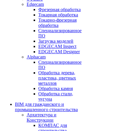
Edgecam
Фрезерная обработка
Токарная обработка
Токарно-фрезерная
обработка
Специализированное
ПО
Загрузка моделей
EDGECAM Inspect
EDGECAM Designer
Alphacam
Специализированное
ПО
Обработка дерева,
пластика, цветных
металлов
Обработка камня
Обработка стали,
чугуна
BIM для гражданского и
промышленного строительства
Архитектура и
Конструкции
КОМПАС для
строительства