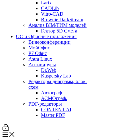
Larix
CADLib
Vitro-CAD
Brownie DarkStream
Анализ BIM/ТИМ моделей
Гектор 5D Смета
ОС и Офисные приложения
Видеоконференции
МойОфис
P7 Офис
Astra Linux
Антивирусы
Dr.Web
Kaspersky Lab
Редакторы диаграмм, блок-
схем
Автограф.
АСМОграф.
PDF-редакторы
CONTENT AI
Master PDF