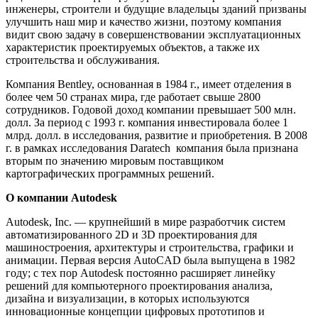
инженеры, строители и будущие владельцы зданий призваны
улучшить наш мир и качество жизни, поэтому компания
видит свою задачу в совершенствовании эксплуатационных
характеристик проектируемых объектов, а также их
строительства и обслуживания.
Компания Bentley, основанная в 1984 г., имеет отделения в
более чем 50 странах мира, где работает свыше 2800
сотрудников. Годовой доход компании превышает 500 млн.
долл. За период с 1993 г. компания инвестировала более 1
млрд. долл. в исследования, развитие и приобретения. В 2008
г. в рамках исследования Daratech компания была признана
вторым по значению мировым поставщиком
картографических программных решений.
О компании Autodesk
Autodesk, Inc. — крупнейший в мире разработчик систем
автоматизированного 2D и 3D проектирования для
машиностроения, архитектуры и строительства, графики и
анимации. Первая версия AutoCAD была выпущена в 1982
году; с тех пор Autodesk постоянно расширяет линейку
решений для компьютерного проектирования анализа,
дизайна и визуализации, в которых используются
инновационные концепции цифровых прототипов и