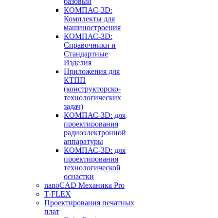
базовый
КОМПАС-3D:
Комплекты для
машиностроения
КОМПАС-3D:
Справочники и
Стандартные
Изделия
Приложения для
КТПП
(конструкторско-
технологических
задач)
КОМПАС-3D: для
проектирования
радиоэлектронной
аппаратуры
КОМПАС-3D: для
проектирования
технологической
оснастки
nanoCAD Механика Pro
T-FLEX
Проектирования печатных
плат