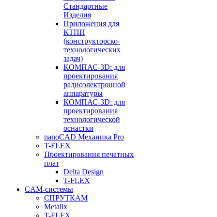
Стандартные
Изделия
Приложения для
КТПП
(конструкторско-
технологических
задач)
КОМПАС-3D: для
проектирования
радиоэлектронной
аппаратуры
КОМПАС-3D: для
проектирования
технологической
оснастки
nanoCAD Механика Pro
T-FLEX
Проектирования печатных
плат
Delta Design
T-FLEX
CAM-системы
СПРУТКAM
Metalix
T-FLEX