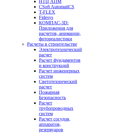
НТЦ АПМ
CSoft AutomatiCS
T-FLEX
Fidesys
КОМПАС-3D:
Приложения для
расчетов, анимации,
фотореалистики
Расчеты в строительстве
Электротехнический
расчет
Расчет фундаментов
и конструкций
Расчет инженерных
систем
Светотехнический
расчет
Пожарная
Безопасность
Расчет
трубопроводных
систем
Расчет сосудов,
аппаратов,
резервуаров