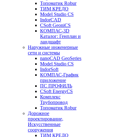
Топоматик Robur
ТИМ КРЕДО
Model Studio CS
IndorCAD
CSoft GeoniCS
КОМПАС-3D
Каталог: Генплан и
ландшафт
Наружные инженерные
сети и системы
nanoCAD GeoSeries
Model Studio CS
IndorSoft
КОМПАС-График
приложение
ПС ПРОФИЛЬ
CSoft EnergyCS
Комплекс
Трубопровод
Топоматик Robur
Дорожное
проектирование,
Искусственные
сооружения
ТИМ КРЕДО