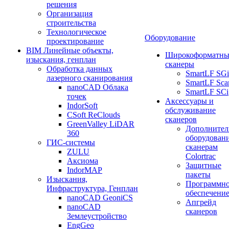
решения
Организация
строительства
Технологическое
Оборудование
проектирование
BIM Линейные объекты,
Широкоформатны
изыскания, генплан
сканеры
Обработка данных
SmartLF SGi
лазерного сканирования
SmartLF Sca
nanoCAD Облака
SmartLF SCi
точек
Аксессуары и
IndorSoft
обслуживание
CSoft ReClouds
сканеров
GreenValley LiDAR
Дополнител
360
оборудовани
ГИС-системы
сканерам
ZULU
Colortrac
Аксиома
Защитные
IndorMAP
пакеты
Изыскания,
Программн
Инфраструктура, Генплан
обеспечени
nanoCAD GeoniCS
Апгрейд
nanoCAD
сканеров
Землеустройство
EngGeo