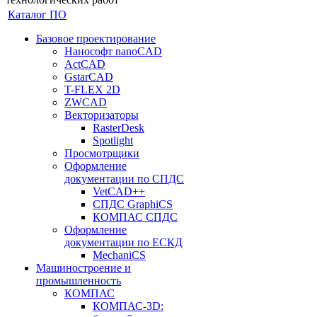
Каталог ПО
Базовое проектирование
Нанософт nanoCAD
ActCAD
GstarCAD
T-FLEX 2D
ZWCAD
Векторизаторы
RasterDesk
Spotlight
Просмотрщики
Оформление
документации по СПДС
VetCAD++
СПДС GraphiCS
КОМПАС СПДС
Оформление
документации по ЕСКД
MechaniCS
Машиностроение и
промышленность
КОМПАС
КОМПАС-3D: