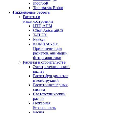
IndorSoft
Топоматик Robur
Инженерные расчеты
Расчеты в
машиностроении
НТЦ АПМ
CSoft AutomatiCS
T-FLEX
Fidesys
КОМПАС-3D:
Приложения для
расчетов, анимации,
фотореалистики
Расчеты в строительстве
Электротехнический
расчет
Расчет фундаментов
и конструкций
Расчет инженерных
систем
Светотехнический
расчет
Пожарная
Безопасность
Расчет