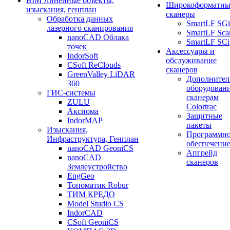
BIM Линейные объекты,
Широкоформатны
изыскания, генплан
сканеры
Обработка данных
SmartLF SGi
лазерного сканирования
SmartLF Sca
nanoCAD Облака
SmartLF SCi
точек
Аксессуары и
IndorSoft
обслуживание
CSoft ReClouds
сканеров
GreenValley LiDAR
Дополнител
360
оборудовани
ГИС-системы
сканерам
ZULU
Colortrac
Аксиома
Защитные
IndorMAP
пакеты
Изыскания,
Программн
Инфраструктура, Генплан
обеспечени
nanoCAD GeoniCS
Апгрейд
nanoCAD
сканеров
Землеустройство
EngGeo
Топоматик Robur
ТИМ КРЕДО
Model Studio CS
IndorCAD
CSoft GeoniCS