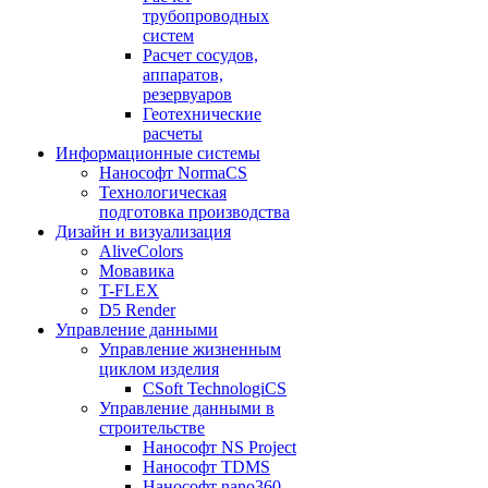
трубопроводных
систем
Расчет сосудов,
аппаратов,
резервуаров
Геотехнические
расчеты
Информационные системы
Нанософт NormaCS
Технологическая
подготовка производства
Дизайн и визуализация
AliveColors
Мовавика
T-FLEX
D5 Render
Управление данными
Управление жизненным
циклом изделия
CSoft TechnologiCS
Управление данными в
строительстве
Нанософт NS Project
Нанософт TDMS
Нанософт nano360