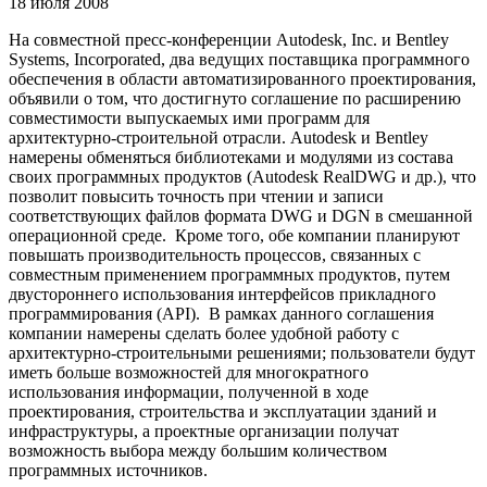
18 июля 2008
На совместной пресс-конференции Autodesk, Inc. и Bentley
Systems, Incorporated, два ведущих поставщика программного
обеспечения в области автоматизированного проектирования,
объявили о том, что достигнуто соглашение по расширению
совместимости выпускаемых ими программ для
архитектурно-строительной отрасли. Autodesk и Bentley
намерены обменяться библиотеками и модулями из состава
своих программных продуктов (Autodesk RealDWG и др.), что
позволит повысить точность при чтении и записи
соответствующих файлов формата DWG и DGN в смешанной
операционной среде. Кроме того, обе компании планируют
повышать производительность процессов, связанных с
совместным применением программных продуктов, путем
двустороннего использования интерфейсов прикладного
программирования (API). В рамках данного соглашения
компании намерены сделать более удобной работу с
архитектурно-строительными решениями; пользователи будут
иметь больше возможностей для многократного
использования информации, полученной в ходе
проектирования, строительства и эксплуатации зданий и
инфраструктуры, а проектные организации получат
возможность выбора между большим количеством
программных источников.