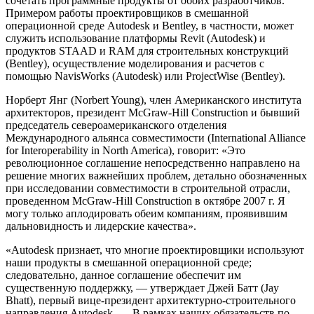
сочетать программные продукты от обоих разработчиков.
Примером работы проектировщиков в смешанной
операционной среде Autodesk и Bentley, в частности, может
служить использование платформы Revit (Autodesk) и
продуктов STAAD и RAM для строительных конструкций
(Bentley), осуществление моделирования и расчетов с
помощью NavisWorks (Autodesk) или ProjectWise (Bentley).
Норберт Янг (Norbert Young), член Американского института
архитекторов, президент McGraw-Hill Construction и бывший
председатель североамериканского отделения
Международного альянса совместимости (International Alliance
for Interoperability in North America), говорит: «Это
революционное соглашение непосредственно направлено на
решение многих важнейших проблем, детально обозначенных
при исследовании совместимости в строительной отрасли,
проведенном McGraw-Hill Construction в октябре 2007 г. Я
могу только аплодировать обеим компаниям, проявившим
дальновидность и лидерские качества».
«Autodesk признает, что многие проектировщики используют
наши продукты в смешанной операционной среде;
следовательно, данное соглашение обеспечит им
существенную поддержку, — утверждает Джей Батт (Jay
Bhatt), первый вице-президент архитектурно-строительного
направления Autodesk. — В рамках наших обязательств по