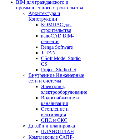
BIM для гражданского и
промышленного строительства
Архитектура и
Конструкции
КОМПАС для
строительства
nanoCAD BIM-
решения
Renga Software
TITAN
CSoft Model Studio
CS
Project Studio CS
Внутренние Инженерные
сети и системы
Электрика,
электрооборудование
Водоснабжение и
канализация
Отопление и
вентиляция
ОПС и СКС
Дизайн и планировка
ПЛАНОПЛАН
Комплексные САПР-