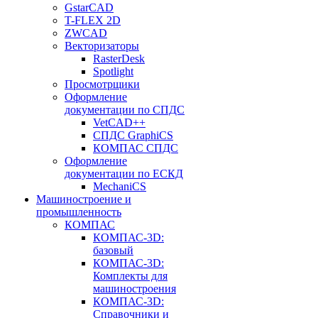
GstarCAD
T-FLEX 2D
ZWCAD
Векторизаторы
RasterDesk
Spotlight
Просмотрщики
Оформление
документации по СПДС
VetCAD++
СПДС GraphiCS
КОМПАС СПДС
Оформление
документации по ЕСКД
MechaniCS
Машиностроение и
промышленность
КОМПАС
КОМПАС-3D:
базовый
КОМПАС-3D:
Комплекты для
машиностроения
КОМПАС-3D:
Справочники и