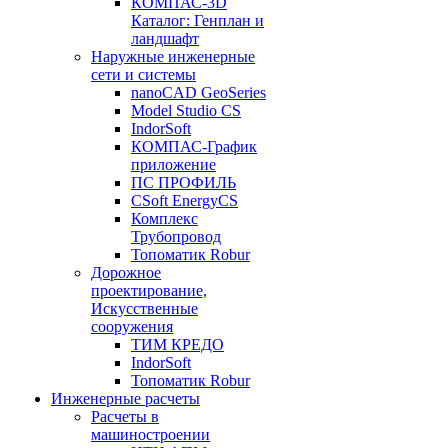
КОМПАС-3D
Каталог: Генплан и
ландшафт
Наружные инженерные
сети и системы
nanoCAD GeoSeries
Model Studio CS
IndorSoft
КОМПАС-График
приложение
ПС ПРОФИЛЬ
CSoft EnergyCS
Комплекс
Трубопровод
Топоматик Robur
Дорожное
проектирование,
Искусственные
сооружения
ТИМ КРЕДО
IndorSoft
Топоматик Robur
Инженерные расчеты
Расчеты в
машиностроении