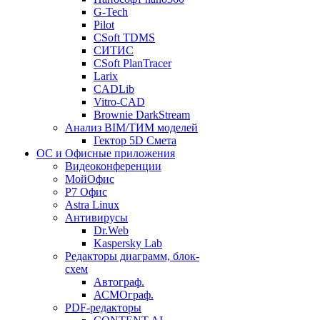
G-Tech
Pilot
CSoft TDMS
СИТИС
CSoft PlanTracer
Larix
CADLib
Vitro-CAD
Brownie DarkStream
Анализ BIM/ТИМ моделей
Гектор 5D Смета
ОС и Офисные приложения
Видеоконференции
МойОфис
P7 Офис
Astra Linux
Антивирусы
Dr.Web
Kaspersky Lab
Редакторы диаграмм, блок-
схем
Автограф.
АСМОграф.
PDF-редакторы