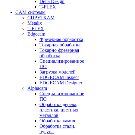
Delta Design
T-FLEX
CAM-системы
СПРУТКAM
Metalix
T-FLEX
Edgecam
Фрезерная обработка
Токарная обработка
Токарно-фрезерная
обработка
Специализированное
ПО
Загрузка моделей
EDGECAM Inspect
EDGECAM Designer
Alphacam
Специализированное
ПО
Обработка дерева,
пластика, цветных
металлов
Обработка камня
Обработка стали,
чугуна