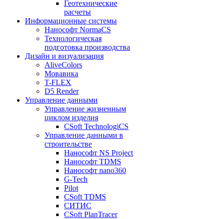
Геотехнические
расчеты
Информационные системы
Нанософт NormaCS
Технологическая
подготовка производства
Дизайн и визуализация
AliveColors
Мовавика
T-FLEX
D5 Render
Управление данными
Управление жизненным
циклом изделия
CSoft TechnologiCS
Управление данными в
строительстве
Нанософт NS Project
Нанософт TDMS
Нанософт nano360
G-Tech
Pilot
CSoft TDMS
СИТИС
CSoft PlanTracer