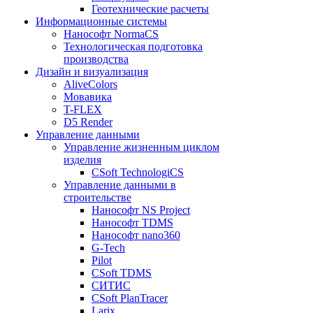
Геотехнические расчеты
Информационные системы
Нанософт NormaCS
Технологическая подготовка
производства
Дизайн и визуализация
AliveColors
Мовавика
T-FLEX
D5 Render
Управление данными
Управление жизненным циклом
изделия
CSoft TechnologiCS
Управление данными в
строительстве
Нанософт NS Project
Нанософт TDMS
Нанософт nano360
G-Tech
Pilot
CSoft TDMS
СИТИС
CSoft PlanTracer
Larix