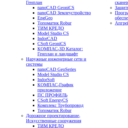
Генплан
сканер
nanoCAD GeoniCS
Защит
nanoCAD Землеустройство
Прогр
EngGeo
обесп
Топоматик Robur
Апгре
ТИМ КРЕДО
Model Studio CS
IndorCAD
CSoft GeoniCS
КОМПАС-3D Каталог:
Генплан и ландшафт
Наружные инженерные сети и
системы
nanoCAD GeoSeries
Model Studio CS
IndorSoft
КОМПАС-График
приложение
ПС ПРОФИЛЬ
CSoft EnergyCS
Комплекс Трубопровод
Топоматик Robur
Дорожное проектирование,
Искусственные сооружения
ТИМ КРЕДО