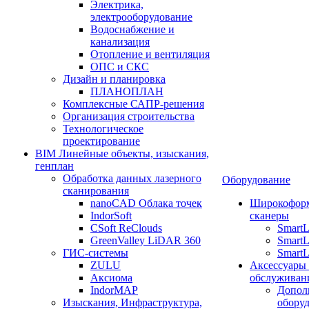
Электрика,
электрооборудование
Водоснабжение и
канализация
Отопление и вентиляция
ОПС и СКС
Дизайн и планировка
ПЛАНОПЛАН
Комплексные САПР-решения
Организация строительства
Технологическое
проектирование
BIM Линейные объекты, изыскания,
генплан
Обработка данных лазерного
Оборудование
сканирования
nanoCAD Облака точек
Широкофор
IndorSoft
сканеры
CSoft ReClouds
Smart
GreenValley LiDAR 360
SmartL
ГИС-системы
SmartL
ZULU
Аксессуары
Аксиома
обслуживан
IndorMAP
Допол
Изыскания, Инфраструктура,
оборуд