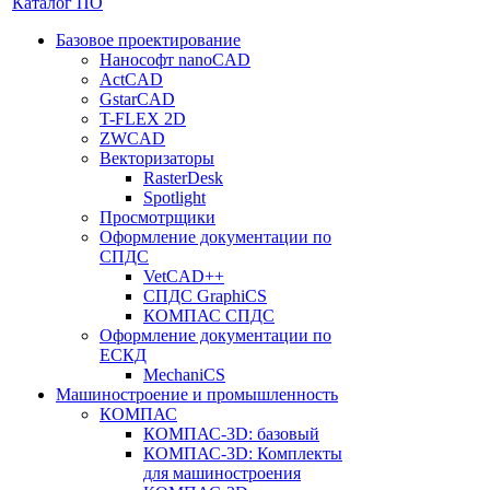
Каталог ПО
Базовое проектирование
Нанософт nanoCAD
ActCAD
GstarCAD
T-FLEX 2D
ZWCAD
Векторизаторы
RasterDesk
Spotlight
Просмотрщики
Оформление документации по
СПДС
VetCAD++
СПДС GraphiCS
КОМПАС СПДС
Оформление документации по
ЕСКД
MechaniCS
Машиностроение и промышленность
КОМПАС
КОМПАС-3D: базовый
КОМПАС-3D: Комплекты
для машиностроения