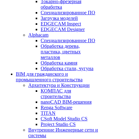
Токарно-фрезерная
обработка
Специализированное ПО
Загрузка моделей
EDGECAM Inspect
EDGECAM Designer
Alphacam
Специализированное ПО
Обработка дерева,
пластика, цветных
металлов
Обработка камня
Обработка стали, чугуна
BIM для гражданского и
промышленного строительства
Архитектура и Конструкции
КОМПАС для
строительства
nanoCAD BIM-решения
Renga Software
TITAN
CSoft Model Studio CS
Project Studio CS
Внутренние Инженерные сети и
системы