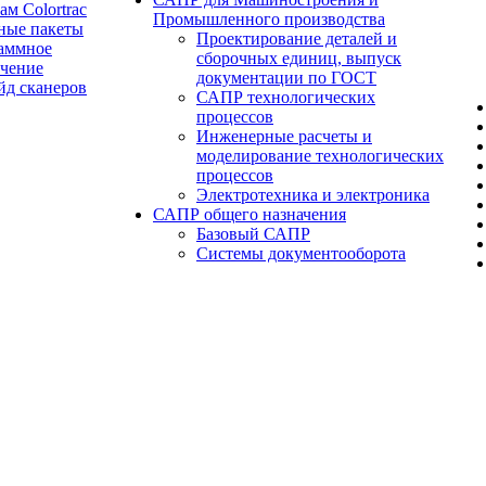
ам Colortrac
Промышленного производства
ные пакеты
Проектирование деталей и
аммное
сборочных единиц, выпуск
ечение
документации по ГОСТ
йд сканеров
САПР технологических
процессов
Инженерные расчеты и
моделирование технологических
процессов
Электротехника и электроника
САПР общего назначения
Базовый САПР
Системы документооборота