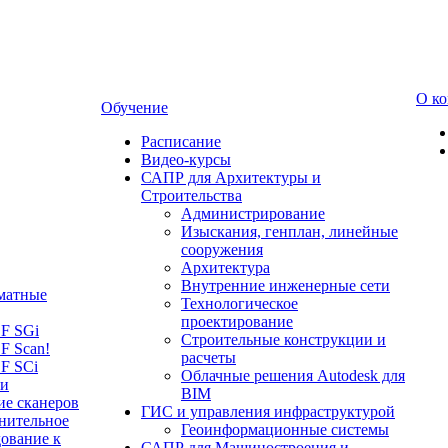
О к
Обучение
Расписание
Видео-курсы
САПР для Архитектуры и
Строительства
Администрирование
Изыскания, генплан, линейные
сооружения
Архитектура
Внутренние инженерные сети
матные
Технологическое
проектирование
LF SGi
Строительные конструкции и
F Scan!
расчеты
F SCi
Облачные решения Autodesk для
 и
BIM
ие сканеров
ГИС и управления инфраструктурой
нительное
Геоинформационные системы
ование к
САПР для Машиностроения и