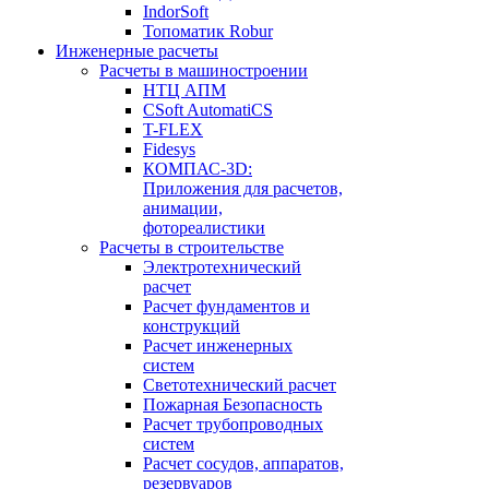
IndorSoft
Топоматик Robur
Инженерные расчеты
Расчеты в машиностроении
НТЦ АПМ
CSoft AutomatiCS
T-FLEX
Fidesys
КОМПАС-3D:
Приложения для расчетов,
анимации,
фотореалистики
Расчеты в строительстве
Электротехнический
расчет
Расчет фундаментов и
конструкций
Расчет инженерных
систем
Светотехнический расчет
Пожарная Безопасность
Расчет трубопроводных
систем
Расчет сосудов, аппаратов,
резервуаров