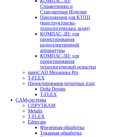
КОМПАС-3D:
Справочники и
Стандартные Изделия
Приложения для КТПП
(конструкторско-
технологических задач)
КОМПАС-3D: для
проектирования
радиоэлектронной
аппаратуры
КОМПАС-3D: для
проектирования
технологической оснастки
nanoCAD Механика Pro
T-FLEX
Проектирования печатных плат
Delta Design
T-FLEX
CAM-системы
СПРУТКAM
Metalix
T-FLEX
Edgecam
Фрезерная обработка
Токарная обработка