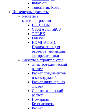
IndorSoft
Топоматик Robur
Инженерные расчеты
Расчеты в
машиностроении
НТЦ АПМ
CSoft AutomatiCS
T-FLEX
Fidesys
КОМПАС-3D:
Приложения для
расчетов, анимации,
фотореалистики
Расчеты в строительстве
Электротехнический
расчет
Расчет фундаментов
и конструкций
Расчет инженерных
систем
Светотехнический
расчет
Пожарная
Безопасность
Расчет