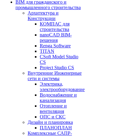
BIM для гражданского и
промышленного строительства
Архитектура и
Конструкции
КОМПАС для
строительства
nanoCAD BIM-
решения
Renga Software
TITAN
CSoft Model Studio
CS
Project Studio CS
Внутренние Инженерные
сети и системы
Электрика,
электрооборудование
Водоснабжение и
канализация
Отопление и
вентиляция
ОПС и СКС
Дизайн и планировка
ПЛАНОПЛАН
Комплексные САПР-