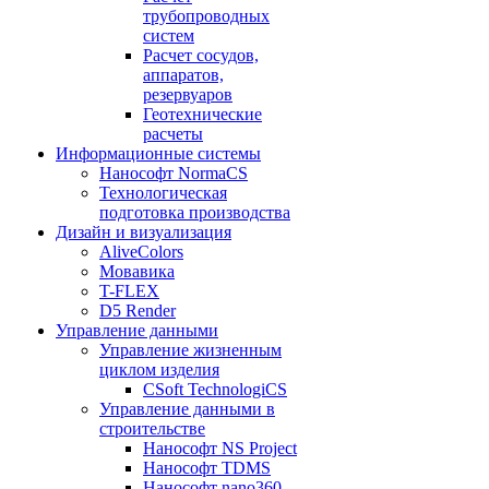
трубопроводных
систем
Расчет сосудов,
аппаратов,
резервуаров
Геотехнические
расчеты
Информационные системы
Нанософт NormaCS
Технологическая
подготовка производства
Дизайн и визуализация
AliveColors
Мовавика
T-FLEX
D5 Render
Управление данными
Управление жизненным
циклом изделия
CSoft TechnologiCS
Управление данными в
строительстве
Нанософт NS Project
Нанософт TDMS
Нанософт nano360