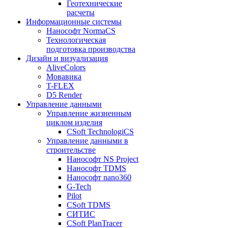
Геотехнические
расчеты
Информационные системы
Нанософт NormaCS
Технологическая
подготовка производства
Дизайн и визуализация
AliveColors
Мовавика
T-FLEX
D5 Render
Управление данными
Управление жизненным
циклом изделия
CSoft TechnologiCS
Управление данными в
строительстве
Нанософт NS Project
Нанософт TDMS
Нанософт nano360
G-Tech
Pilot
CSoft TDMS
СИТИС
CSoft PlanTracer