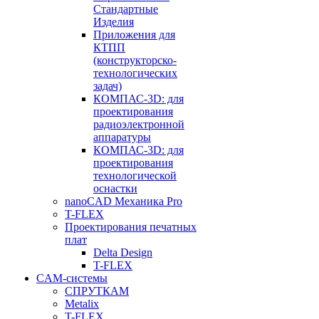
Стандартные
Изделия
Приложения для
КТПП
(конструкторско-
технологических
задач)
КОМПАС-3D: для
проектирования
радиоэлектронной
аппаратуры
КОМПАС-3D: для
проектирования
технологической
оснастки
nanoCAD Механика Pro
T-FLEX
Проектирования печатных
плат
Delta Design
T-FLEX
CAM-системы
СПРУТКAM
Metalix
T-FLEX