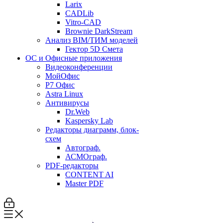
Larix
CADLib
Vitro-CAD
Brownie DarkStream
Анализ BIM/ТИМ моделей
Гектор 5D Смета
ОС и Офисные приложения
Видеоконференции
МойОфис
P7 Офис
Astra Linux
Антивирусы
Dr.Web
Kaspersky Lab
Редакторы диаграмм, блок-
схем
Автограф.
АСМОграф.
PDF-редакторы
CONTENT AI
Master PDF