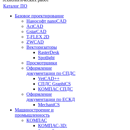
Каталог ПО
Базовое проектирование
Нанософт nanoCAD
ActCAD
GstarCAD
T-FLEX 2D
ZWCAD
Векторизаторы
RasterDesk
Spotlight
Просмотрщики
Оформление
документации по СПДС
VetCAD++
СПДС GraphiCS
КОМПАС СПДС
Оформление
документации по ЕСКД
MechaniCS
Машиностроение и
промышленность
КОМПАС
КОМПАС-3D: