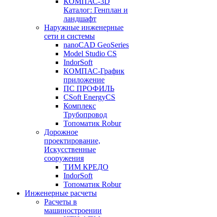
КОМПАС-3D
Каталог: Генплан и
ландшафт
Наружные инженерные
сети и системы
nanoCAD GeoSeries
Model Studio CS
IndorSoft
КОМПАС-График
приложение
ПС ПРОФИЛЬ
CSoft EnergyCS
Комплекс
Трубопровод
Топоматик Robur
Дорожное
проектирование,
Искусственные
сооружения
ТИМ КРЕДО
IndorSoft
Топоматик Robur
Инженерные расчеты
Расчеты в
машиностроении