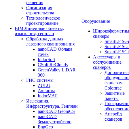
решения
Организация
строительства
Технологическое
Оборудование
проектирование
BIM Линейные объекты,
Широкоформатны
изыскания, генплан
сканеры
Обработка данных
SmartLF SGi
лазерного сканирования
SmartLF Sca
nanoCAD Облака
SmartLF SCi
точек
Аксессуары и
IndorSoft
обслуживание
CSoft ReClouds
сканеров
GreenValley LiDAR
Дополнител
360
оборудовани
ГИС-системы
сканерам
ZULU
Colortrac
Аксиома
Защитные
IndorMAP
пакеты
Изыскания,
Программн
Инфраструктура, Генплан
обеспечени
nanoCAD GeoniCS
Апгрейд
nanoCAD
сканеров
Землеустройство
EngGeo