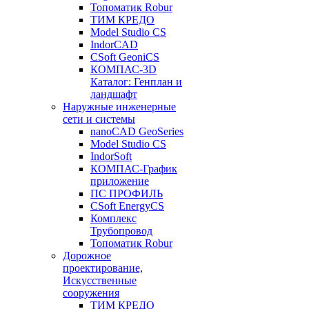
Топоматик Robur
ТИМ КРЕДО
Model Studio CS
IndorCAD
CSoft GeoniCS
КОМПАС-3D
Каталог: Генплан и
ландшафт
Наружные инженерные
сети и системы
nanoCAD GeoSeries
Model Studio CS
IndorSoft
КОМПАС-График
приложение
ПС ПРОФИЛЬ
CSoft EnergyCS
Комплекс
Трубопровод
Топоматик Robur
Дорожное
проектирование,
Искусственные
сооружения
ТИМ КРЕДО