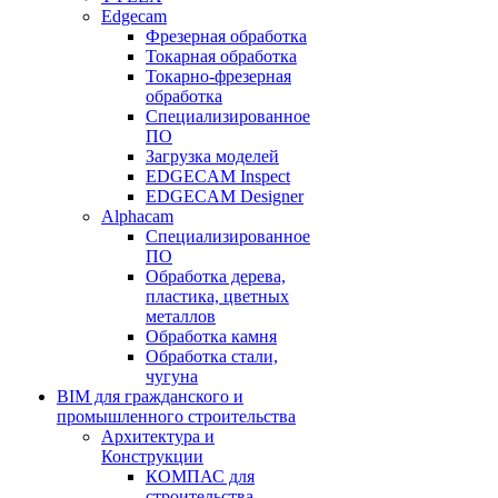
Edgecam
Фрезерная обработка
Токарная обработка
Токарно-фрезерная
обработка
Специализированное
ПО
Загрузка моделей
EDGECAM Inspect
EDGECAM Designer
Alphacam
Специализированное
ПО
Обработка дерева,
пластика, цветных
металлов
Обработка камня
Обработка стали,
чугуна
BIM для гражданского и
промышленного строительства
Архитектура и
Конструкции
КОМПАС для
строительства