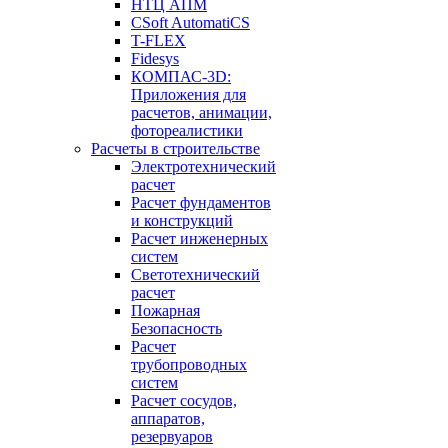
НТЦ АПМ
CSoft AutomatiCS
T-FLEX
Fidesys
КОМПАС-3D:
Приложения для
расчетов, анимации,
фотореалистики
Расчеты в строительстве
Электротехнический
расчет
Расчет фундаментов
и конструкций
Расчет инженерных
систем
Светотехнический
расчет
Пожарная
Безопасность
Расчет
трубопроводных
систем
Расчет сосудов,
аппаратов,
резервуаров