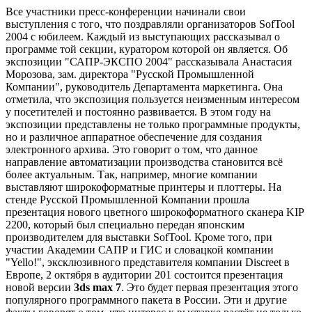
Все участники пресс-конференции начинали свои
выступления с того, что поздравляли организаторов SofTool
2004 с юбилеем. Каждый из выступающих рассказывал о
программе той секции, куратором которой он является. Об
экспозиции "САПР-ЭКСПО 2004" рассказывала Анастасия
Морозова, зам. директора "Русской Промышленной
Компании", руководитель Департамента маркетинга. Она
отметила, что экспозиция пользуется неизменным интересом
у посетителей и постоянно развивается. В этом году на
экспозиции представлены не только программные продукты,
но и различное аппаратное обеспечение для создания
электронного архива. Это говорит о том, что данное
направление автоматизации производства становится всё
более актуальным. Так, например, многие компании
выставляют широкоформатные принтеры и плоттеры. На
стенде Русской Промышленной Компании прошла
презентация нового цветного широкоформатного сканера KIP
2200, который был специально передан японским
производителем для выставки SofTool. Кроме того, при
участии Академии САПР и ГИС и словацкой компании
"Yello!", эксклюзивного представителя компании Discreet в
Европе, 2 октября в аудитории 201 состоится презентация
новой версии
3ds max 7
. Это будет первая презентация этого
популярного программного пакета в России. Эти и другие