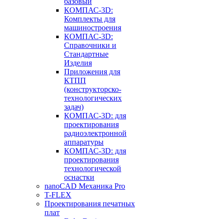
базовый
КОМПАС-3D:
Комплекты для
машиностроения
КОМПАС-3D:
Справочники и
Стандартные
Изделия
Приложения для
КТПП
(конструкторско-
технологических
задач)
КОМПАС-3D: для
проектирования
радиоэлектронной
аппаратуры
КОМПАС-3D: для
проектирования
технологической
оснастки
nanoCAD Механика Pro
T-FLEX
Проектирования печатных
плат