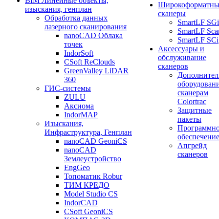
BIM Линейные объекты,
Широкоформатны
изыскания, генплан
сканеры
Обработка данных
SmartLF SGi
лазерного сканирования
SmartLF Sca
nanoCAD Облака
SmartLF SCi
точек
Аксессуары и
IndorSoft
обслуживание
CSoft ReClouds
сканеров
GreenValley LiDAR
Дополнител
360
оборудовани
ГИС-системы
сканерам
ZULU
Colortrac
Аксиома
Защитные
IndorMAP
пакеты
Изыскания,
Программн
Инфраструктура, Генплан
обеспечени
nanoCAD GeoniCS
Апгрейд
nanoCAD
сканеров
Землеустройство
EngGeo
Топоматик Robur
ТИМ КРЕДО
Model Studio CS
IndorCAD
CSoft GeoniCS