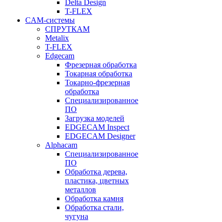
Delta Design
T-FLEX
CAM-системы
СПРУТКAM
Metalix
T-FLEX
Edgecam
Фрезерная обработка
Токарная обработка
Токарно-фрезерная
обработка
Специализированное
ПО
Загрузка моделей
EDGECAM Inspect
EDGECAM Designer
Alphacam
Специализированное
ПО
Обработка дерева,
пластика, цветных
металлов
Обработка камня
Обработка стали,
чугуна