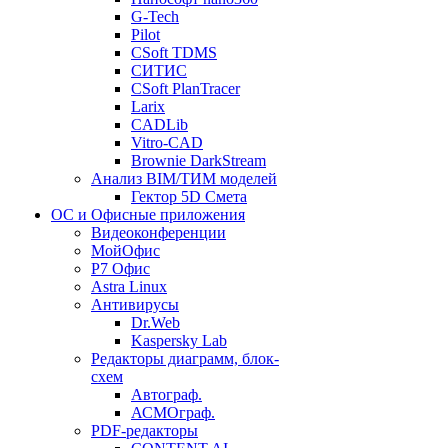
G-Tech
Pilot
CSoft TDMS
СИТИС
CSoft PlanTracer
Larix
CADLib
Vitro-CAD
Brownie DarkStream
Анализ BIM/ТИМ моделей
Гектор 5D Смета
ОС и Офисные приложения
Видеоконференции
МойОфис
P7 Офис
Astra Linux
Антивирусы
Dr.Web
Kaspersky Lab
Редакторы диаграмм, блок-
схем
Автограф.
АСМОграф.
PDF-редакторы