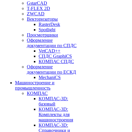
GstarCAD
T-FLEX 2D
ZWCAD
Векторизаторы
RasterDesk
Spotlight
Просмотрщики
Оформление
документации по СПДС
VetCAD++
СПДС GraphiCS
КОМПАС СПДС
Оформление
документации по ЕСКД
MechaniCS
Машиностроение и
промышленность
КОМПАС
КОМПАС-3D:
базовый
КОМПАС-3D:
Комплекты для
машиностроения
КОМПАС-3D:
Справочники и