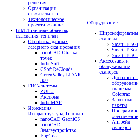
решения
Организация
строительства
Технологическое
Оборудование
проектирование
BIM Линейные объекты,
Широкоформатны
изыскания, генплан
сканеры
Обработка данных
SmartLF SGi
лазерного сканирования
SmartLF Sca
nanoCAD Облака
SmartLF SCi
точек
Аксессуары и
IndorSoft
обслуживание
CSoft ReClouds
сканеров
GreenValley LiDAR
Дополнител
360
оборудовани
ГИС-системы
сканерам
ZULU
Colortrac
Аксиома
Защитные
IndorMAP
пакеты
Изыскания,
Программн
Инфраструктура, Генплан
обеспечени
nanoCAD GeoniCS
Апгрейд
nanoCAD
сканеров
Землеустройство
EngGeo