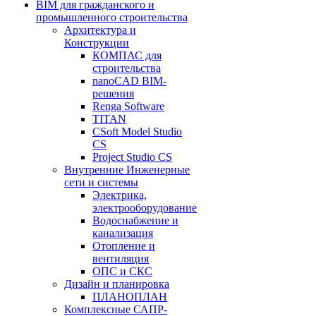
BIM для гражданского и
промышленного строительства
Архитектура и
Конструкции
КОМПАС для
строительства
nanoCAD BIM-
решения
Renga Software
TITAN
CSoft Model Studio
CS
Project Studio CS
Внутренние Инженерные
сети и системы
Электрика,
электрооборудование
Водоснабжение и
канализация
Отопление и
вентиляция
ОПС и СКС
Дизайн и планировка
ПЛАНОПЛАН
Комплексные САПР-