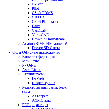
G-Tech
Pilot
CSoft TDMS
СИТИС
CSoft PlanTracer
Larix
CADLib
Vitro-CAD
Brownie DarkStream
Анализ BIM/ТИМ моделей
Гектор 5D Смета
ОС и Офисные приложения
Видеоконференции
МойОфис
P7 Офис
Astra Linux
Антивирусы
Dr.Web
Kaspersky Lab
Редакторы диаграмм, блок-
схем
Автограф.
АСМОграф.
PDF-редакторы