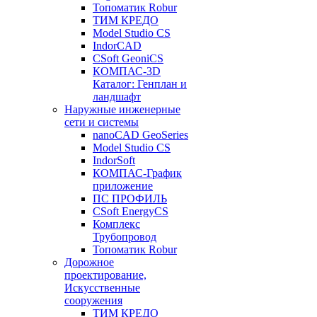
Топоматик Robur
ТИМ КРЕДО
Model Studio CS
IndorCAD
CSoft GeoniCS
КОМПАС-3D
Каталог: Генплан и
ландшафт
Наружные инженерные
сети и системы
nanoCAD GeoSeries
Model Studio CS
IndorSoft
КОМПАС-График
приложение
ПС ПРОФИЛЬ
CSoft EnergyCS
Комплекс
Трубопровод
Топоматик Robur
Дорожное
проектирование,
Искусственные
сооружения
ТИМ КРЕДО