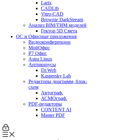
Larix
CADLib
Vitro-CAD
Brownie DarkStream
Анализ BIM/ТИМ моделей
Гектор 5D Смета
ОС и Офисные приложения
Видеоконференции
МойОфис
P7 Офис
Astra Linux
Антивирусы
Dr.Web
Kaspersky Lab
Редакторы диаграмм, блок-
схем
Автограф.
АСМОграф.
PDF-редакторы
CONTENT AI
Master PDF