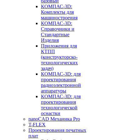
базовый
КОМПАС-3D:
Комплекты для
машиностроения
КОМПАС-3D:
Справочники и
Стандартные
Изделия
Приложения для
КТПП
(конструкторско-
технологических
задач)
КОМПАС-3D: для
проектирования
радиоэлектронной
аппаратуры
КОМПАС-3D: для
проектирования
технологической
оснастки
nanoCAD Механика Pro
T-FLEX
Проектирования печатных
плат