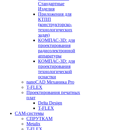
Стандартные
Изделия
Приложения для
КТПП
(конструкторско-
технологических
задач)
КОМПАС-3D: для
проектирования
радиоэлектронной
аппаратуры
КОМПАС-3D: для
проектирования
технологической
оснастки
nanoCAD Механика Pro
T-FLEX
Проектирования печатных
плат
Delta Design
T-FLEX
CAM-системы
СПРУТКAM
Metalix
T-FLEX