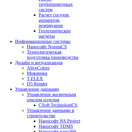
трубопроводных
систем
Расчет сосудов,
аппаратов,
резервуаров
Геотехнические
расчеты
Информационные системы
Нанософт NormaCS
Технологическая
подготовка производства
Дизайн и визуализация
AliveColors
Мовавика
T-FLEX
D5 Render
Управление данными
Управление жизненным
циклом изделия
CSoft TechnologiCS
Управление данными в
строительстве
Нанософт NS Project
Нанософт TDMS
Нанософт nano360