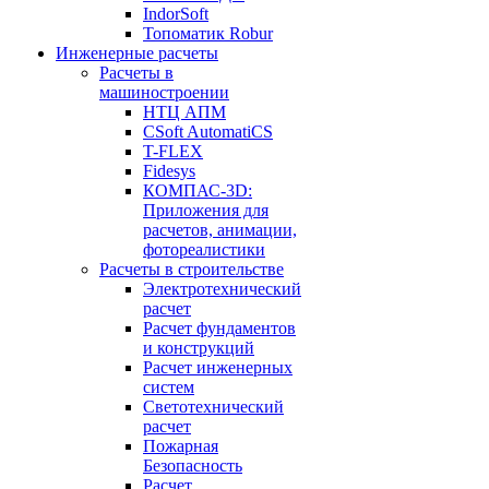
IndorSoft
Топоматик Robur
Инженерные расчеты
Расчеты в
машиностроении
НТЦ АПМ
CSoft AutomatiCS
T-FLEX
Fidesys
КОМПАС-3D:
Приложения для
расчетов, анимации,
фотореалистики
Расчеты в строительстве
Электротехнический
расчет
Расчет фундаментов
и конструкций
Расчет инженерных
систем
Светотехнический
расчет
Пожарная
Безопасность
Расчет