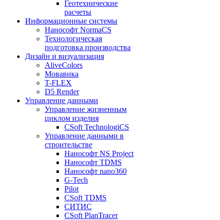
Геотехнические
расчеты
Информационные системы
Нанософт NormaCS
Технологическая
подготовка производства
Дизайн и визуализация
AliveColors
Мовавика
T-FLEX
D5 Render
Управление данными
Управление жизненным
циклом изделия
CSoft TechnologiCS
Управление данными в
строительстве
Нанософт NS Project
Нанософт TDMS
Нанософт nano360
G-Tech
Pilot
CSoft TDMS
СИТИС
CSoft PlanTracer