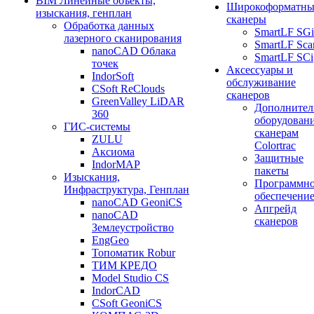
BIM Линейные объекты,
Широкоформатны
изыскания, генплан
сканеры
Обработка данных
SmartLF SGi
лазерного сканирования
SmartLF Sca
nanoCAD Облака
SmartLF SCi
точек
Аксессуары и
IndorSoft
обслуживание
CSoft ReClouds
сканеров
GreenValley LiDAR
Дополнител
360
оборудовани
ГИС-системы
сканерам
ZULU
Colortrac
Аксиома
Защитные
IndorMAP
пакеты
Изыскания,
Программн
Инфраструктура, Генплан
обеспечени
nanoCAD GeoniCS
Апгрейд
nanoCAD
сканеров
Землеустройство
EngGeo
Топоматик Robur
ТИМ КРЕДО
Model Studio CS
IndorCAD
CSoft GeoniCS