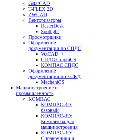
GstarCAD
T-FLEX 2D
ZWCAD
Векторизаторы
RasterDesk
Spotlight
Просмотрщики
Оформление
документации по СПДС
VetCAD++
СПДС GraphiCS
КОМПАС СПДС
Оформление
документации по ЕСКД
MechaniCS
Машиностроение и
промышленность
КОМПАС
КОМПАС-3D:
базовый
КОМПАС-3D:
Комплекты для
машиностроения
КОМПАС-3D:
Справочники и