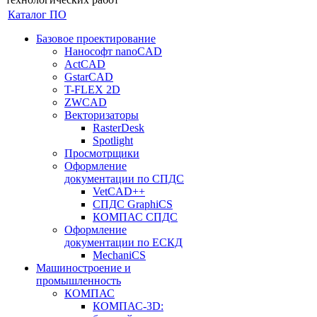
Каталог ПО
Базовое проектирование
Нанософт nanoCAD
ActCAD
GstarCAD
T-FLEX 2D
ZWCAD
Векторизаторы
RasterDesk
Spotlight
Просмотрщики
Оформление
документации по СПДС
VetCAD++
СПДС GraphiCS
КОМПАС СПДС
Оформление
документации по ЕСКД
MechaniCS
Машиностроение и
промышленность
КОМПАС
КОМПАС-3D: