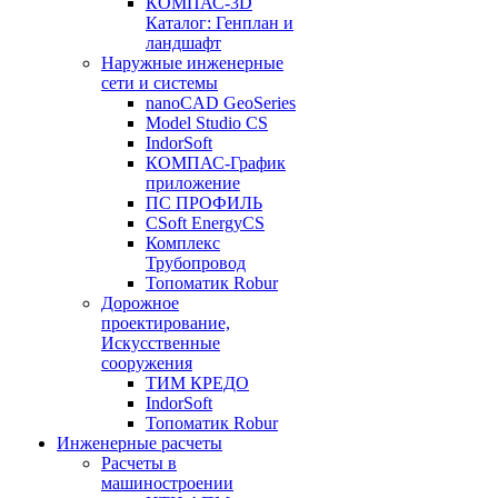
КОМПАС-3D
Каталог: Генплан и
ландшафт
Наружные инженерные
сети и системы
nanoCAD GeoSeries
Model Studio CS
IndorSoft
КОМПАС-График
приложение
ПС ПРОФИЛЬ
CSoft EnergyCS
Комплекс
Трубопровод
Топоматик Robur
Дорожное
проектирование,
Искусственные
сооружения
ТИМ КРЕДО
IndorSoft
Топоматик Robur
Инженерные расчеты
Расчеты в
машиностроении