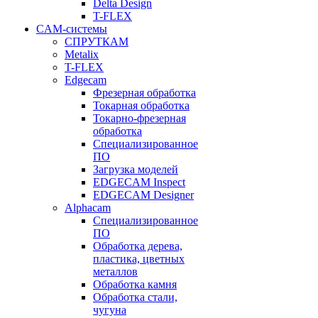
Delta Design
T-FLEX
CAM-системы
СПРУТКAM
Metalix
T-FLEX
Edgecam
Фрезерная обработка
Токарная обработка
Токарно-фрезерная
обработка
Специализированное
ПО
Загрузка моделей
EDGECAM Inspect
EDGECAM Designer
Alphacam
Специализированное
ПО
Обработка дерева,
пластика, цветных
металлов
Обработка камня
Обработка стали,
чугуна