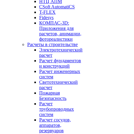
НТЦ АПМ
CSoft AutomatiCS
T-FLEX
Fidesys
КОМПАС-3D:
Приложения для
расчетов, анимации,
фотореалистики
Расчеты в строительстве
Электротехнический
расчет
Расчет фундаментов
и конструкций
Расчет инженерных
систем
Светотехнический
расчет
Пожарная
Безопасность
Расчет
трубопроводных
систем
Расчет сосудов,
аппаратов,
резервуаров