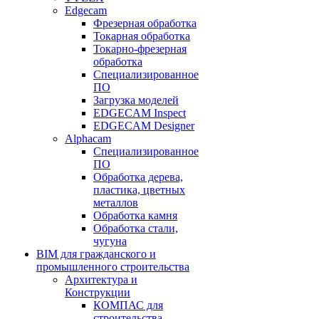
Edgecam
Фрезерная обработка
Токарная обработка
Токарно-фрезерная
обработка
Специализированное
ПО
Загрузка моделей
EDGECAM Inspect
EDGECAM Designer
Alphacam
Специализированное
ПО
Обработка дерева,
пластика, цветных
металлов
Обработка камня
Обработка стали,
чугуна
BIM для гражданского и
промышленного строительства
Архитектура и
Конструкции
КОМПАС для
строительства