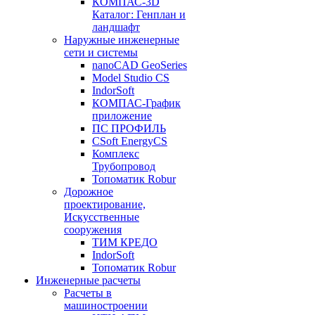
КОМПАС-3D
Каталог: Генплан и
ландшафт
Наружные инженерные
сети и системы
nanoCAD GeoSeries
Model Studio CS
IndorSoft
КОМПАС-График
приложение
ПС ПРОФИЛЬ
CSoft EnergyCS
Комплекс
Трубопровод
Топоматик Robur
Дорожное
проектирование,
Искусственные
сооружения
ТИМ КРЕДО
IndorSoft
Топоматик Robur
Инженерные расчеты
Расчеты в
машиностроении