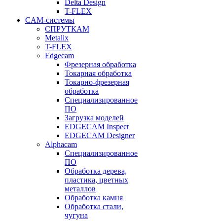
Delta Design
T-FLEX
CAM-системы
СПРУТКAM
Metalix
T-FLEX
Edgecam
Фрезерная обработка
Токарная обработка
Токарно-фрезерная
обработка
Специализированное
ПО
Загрузка моделей
EDGECAM Inspect
EDGECAM Designer
Alphacam
Специализированное
ПО
Обработка дерева,
пластика, цветных
металлов
Обработка камня
Обработка стали,
чугуна