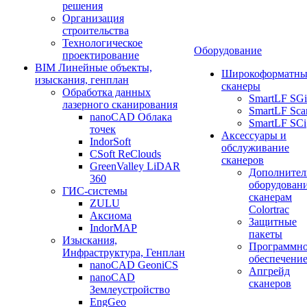
решения
Организация
строительства
Технологическое
Оборудование
проектирование
BIM Линейные объекты,
Широкоформатны
изыскания, генплан
сканеры
Обработка данных
SmartLF SGi
лазерного сканирования
SmartLF Sca
nanoCAD Облака
SmartLF SCi
точек
Аксессуары и
IndorSoft
обслуживание
CSoft ReClouds
сканеров
GreenValley LiDAR
Дополнител
360
оборудовани
ГИС-системы
сканерам
ZULU
Colortrac
Аксиома
Защитные
IndorMAP
пакеты
Изыскания,
Программн
Инфраструктура, Генплан
обеспечени
nanoCAD GeoniCS
Апгрейд
nanoCAD
сканеров
Землеустройство
EngGeo