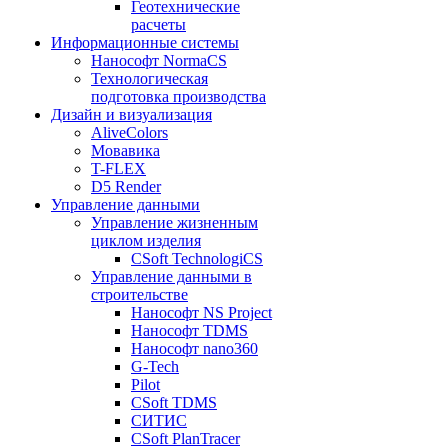
Геотехнические
расчеты
Информационные системы
Нанософт NormaCS
Технологическая
подготовка производства
Дизайн и визуализация
AliveColors
Мовавика
T-FLEX
D5 Render
Управление данными
Управление жизненным
циклом изделия
CSoft TechnologiCS
Управление данными в
строительстве
Нанософт NS Project
Нанософт TDMS
Нанософт nano360
G-Tech
Pilot
CSoft TDMS
СИТИС
CSoft PlanTracer