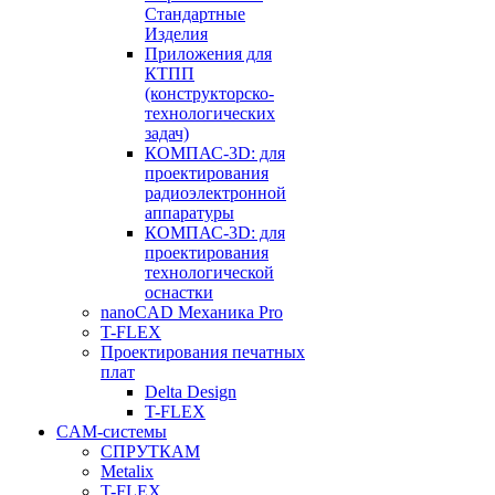
Стандартные
Изделия
Приложения для
КТПП
(конструкторско-
технологических
задач)
КОМПАС-3D: для
проектирования
радиоэлектронной
аппаратуры
КОМПАС-3D: для
проектирования
технологической
оснастки
nanoCAD Механика Pro
T-FLEX
Проектирования печатных
плат
Delta Design
T-FLEX
CAM-системы
СПРУТКAM
Metalix
T-FLEX