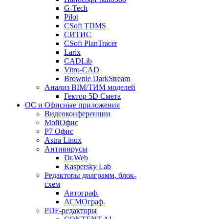
G-Tech
Pilot
CSoft TDMS
СИТИС
CSoft PlanTracer
Larix
CADLib
Vitro-CAD
Brownie DarkStream
Анализ BIM/ТИМ моделей
Гектор 5D Смета
ОС и Офисные приложения
Видеоконференции
МойОфис
P7 Офис
Astra Linux
Антивирусы
Dr.Web
Kaspersky Lab
Редакторы диаграмм, блок-
схем
Автограф.
АСМОграф.
PDF-редакторы