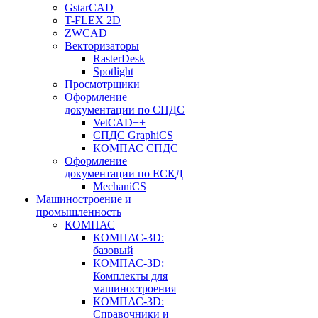
GstarCAD
T-FLEX 2D
ZWCAD
Векторизаторы
RasterDesk
Spotlight
Просмотрщики
Оформление
документации по СПДС
VetCAD++
СПДС GraphiCS
КОМПАС СПДС
Оформление
документации по ЕСКД
MechaniCS
Машиностроение и
промышленность
КОМПАС
КОМПАС-3D:
базовый
КОМПАС-3D:
Комплекты для
машиностроения
КОМПАС-3D:
Справочники и