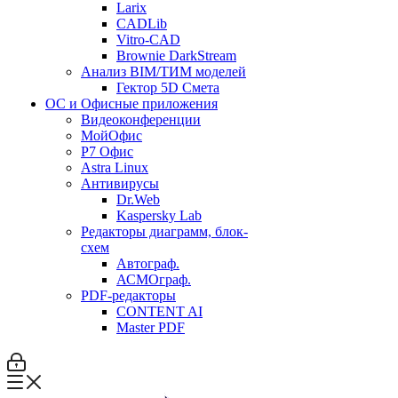
Larix
CADLib
Vitro-CAD
Brownie DarkStream
Анализ BIM/ТИМ моделей
Гектор 5D Смета
ОС и Офисные приложения
Видеоконференции
МойОфис
P7 Офис
Astra Linux
Антивирусы
Dr.Web
Kaspersky Lab
Редакторы диаграмм, блок-
схем
Автограф.
АСМОграф.
PDF-редакторы
CONTENT AI
Master PDF