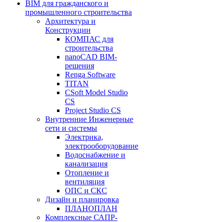
BIM для гражданского и
промышленного строительства
Архитектура и
Конструкции
КОМПАС для
строительства
nanoCAD BIM-
решения
Renga Software
TITAN
CSoft Model Studio
CS
Project Studio CS
Внутренние Инженерные
сети и системы
Электрика,
электрооборудование
Водоснабжение и
канализация
Отопление и
вентиляция
ОПС и СКС
Дизайн и планировка
ПЛАНОПЛАН
Комплексные САПР-