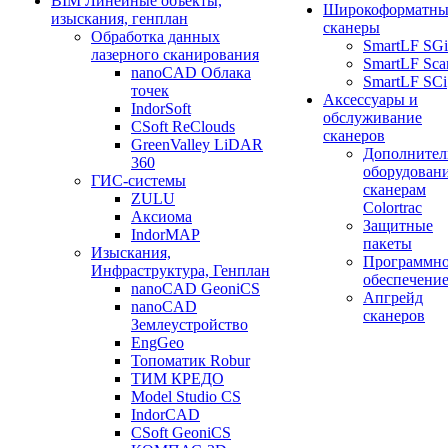
BIM Линейные объекты,
Широкоформатны
изыскания, генплан
сканеры
Обработка данных
SmartLF SGi
лазерного сканирования
SmartLF Sca
nanoCAD Облака
SmartLF SCi
точек
Аксессуары и
IndorSoft
обслуживание
CSoft ReClouds
сканеров
GreenValley LiDAR
Дополнител
360
оборудовани
ГИС-системы
сканерам
ZULU
Colortrac
Аксиома
Защитные
IndorMAP
пакеты
Изыскания,
Программн
Инфраструктура, Генплан
обеспечени
nanoCAD GeoniCS
Апгрейд
nanoCAD
сканеров
Землеустройство
EngGeo
Топоматик Robur
ТИМ КРЕДО
Model Studio CS
IndorCAD
CSoft GeoniCS