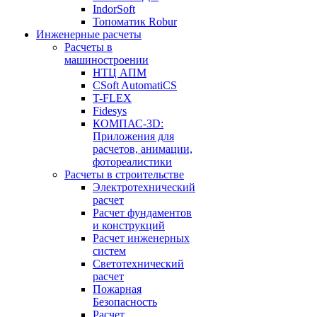
IndorSoft
Топоматик Robur
Инженерные расчеты
Расчеты в
машиностроении
НТЦ АПМ
CSoft AutomatiCS
T-FLEX
Fidesys
КОМПАС-3D:
Приложения для
расчетов, анимации,
фотореалистики
Расчеты в строительстве
Электротехнический
расчет
Расчет фундаментов
и конструкций
Расчет инженерных
систем
Светотехнический
расчет
Пожарная
Безопасность
Расчет