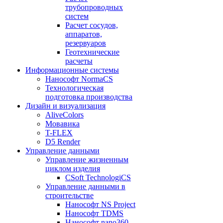
трубопроводных
систем
Расчет сосудов,
аппаратов,
резервуаров
Геотехнические
расчеты
Информационные системы
Нанософт NormaCS
Технологическая
подготовка производства
Дизайн и визуализация
AliveColors
Мовавика
T-FLEX
D5 Render
Управление данными
Управление жизненным
циклом изделия
CSoft TechnologiCS
Управление данными в
строительстве
Нанософт NS Project
Нанософт TDMS
Нанософт nano360