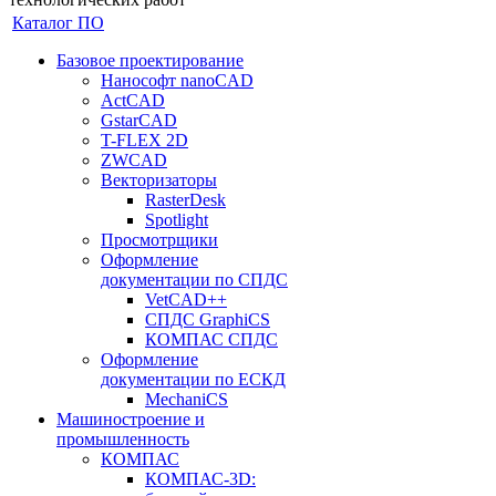
Каталог ПО
Базовое проектирование
Нанософт nanoCAD
ActCAD
GstarCAD
T-FLEX 2D
ZWCAD
Векторизаторы
RasterDesk
Spotlight
Просмотрщики
Оформление
документации по СПДС
VetCAD++
СПДС GraphiCS
КОМПАС СПДС
Оформление
документации по ЕСКД
MechaniCS
Машиностроение и
промышленность
КОМПАС
КОМПАС-3D: