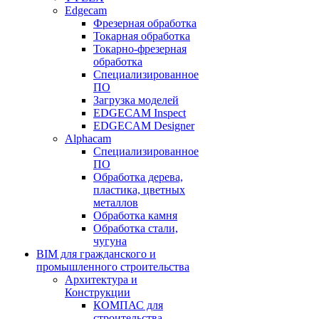
Edgecam
Фрезерная обработка
Токарная обработка
Токарно-фрезерная
обработка
Специализированное
ПО
Загрузка моделей
EDGECAM Inspect
EDGECAM Designer
Alphacam
Специализированное
ПО
Обработка дерева,
пластика, цветных
металлов
Обработка камня
Обработка стали,
чугуна
BIM для гражданского и
промышленного строительства
Архитектура и
Конструкции
КОМПАС для
строительства