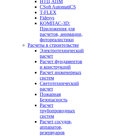
НТЦ АПМ
CSoft AutomatiCS
T-FLEX
Fidesys
КОМПАС-3D:
Приложения для
расчетов, анимации,
фотореалистики
Расчеты в строительстве
Электротехнический
расчет
Расчет фундаментов
и конструкций
Расчет инженерных
систем
Светотехнический
расчет
Пожарная
Безопасность
Расчет
трубопроводных
систем
Расчет сосудов,
аппаратов,
резервуаров