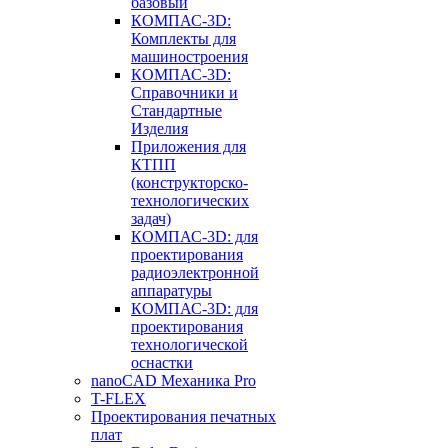
базовый
КОМПАС-3D:
Комплекты для
машиностроения
КОМПАС-3D:
Справочники и
Стандартные
Изделия
Приложения для
КТПП
(конструкторско-
технологических
задач)
КОМПАС-3D: для
проектирования
радиоэлектронной
аппаратуры
КОМПАС-3D: для
проектирования
технологической
оснастки
nanoCAD Механика Pro
T-FLEX
Проектирования печатных
плат