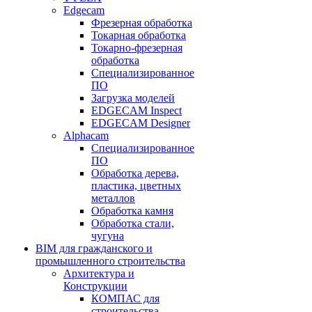
Edgecam
Фрезерная обработка
Токарная обработка
Токарно-фрезерная
обработка
Специализированное
ПО
Загрузка моделей
EDGECAM Inspect
EDGECAM Designer
Alphacam
Специализированное
ПО
Обработка дерева,
пластика, цветных
металлов
Обработка камня
Обработка стали,
чугуна
BIM для гражданского и
промышленного строительства
Архитектура и
Конструкции
КОМПАС для
строительства