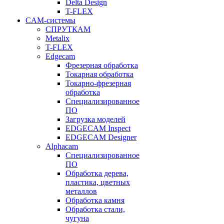
Delta Design
T-FLEX
CAM-системы
СПРУТКAM
Metalix
T-FLEX
Edgecam
Фрезерная обработка
Токарная обработка
Токарно-фрезерная
обработка
Специализированное
ПО
Загрузка моделей
EDGECAM Inspect
EDGECAM Designer
Alphacam
Специализированное
ПО
Обработка дерева,
пластика, цветных
металлов
Обработка камня
Обработка стали,
чугуна