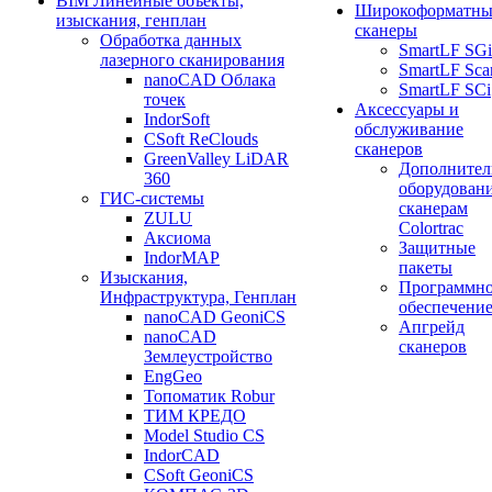
BIM Линейные объекты,
Широкоформатны
изыскания, генплан
сканеры
Обработка данных
SmartLF SGi
лазерного сканирования
SmartLF Sca
nanoCAD Облака
SmartLF SCi
точек
Аксессуары и
IndorSoft
обслуживание
CSoft ReClouds
сканеров
GreenValley LiDAR
Дополнител
360
оборудовани
ГИС-системы
сканерам
ZULU
Colortrac
Аксиома
Защитные
IndorMAP
пакеты
Изыскания,
Программн
Инфраструктура, Генплан
обеспечени
nanoCAD GeoniCS
Апгрейд
nanoCAD
сканеров
Землеустройство
EngGeo
Топоматик Robur
ТИМ КРЕДО
Model Studio CS
IndorCAD
CSoft GeoniCS