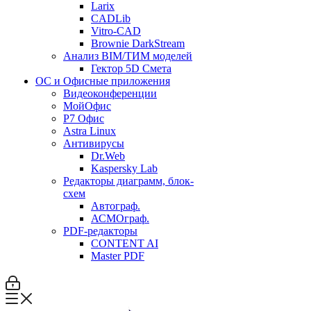
Larix
CADLib
Vitro-CAD
Brownie DarkStream
Анализ BIM/ТИМ моделей
Гектор 5D Смета
ОС и Офисные приложения
Видеоконференции
МойОфис
P7 Офис
Astra Linux
Антивирусы
Dr.Web
Kaspersky Lab
Редакторы диаграмм, блок-
схем
Автограф.
АСМОграф.
PDF-редакторы
CONTENT AI
Master PDF