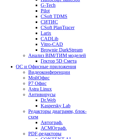
G-Tech
Pilot
CSoft TDMS
СИТИС
CSoft PlanTracer
Larix
CADLib
Vitro-CAD
Brownie DarkStream
Анализ BIM/ТИМ моделей
Гектор 5D Смета
ОС и Офисные приложения
Видеоконференции
МойОфис
P7 Офис
Astra Linux
Антивирусы
Dr.Web
Kaspersky Lab
Редакторы диаграмм, блок-
схем
Автограф.
АСМОграф.
PDF-редакторы