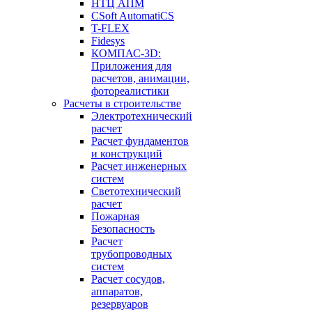
НТЦ АПМ
CSoft AutomatiCS
T-FLEX
Fidesys
КОМПАС-3D:
Приложения для
расчетов, анимации,
фотореалистики
Расчеты в строительстве
Электротехнический
расчет
Расчет фундаментов
и конструкций
Расчет инженерных
систем
Светотехнический
расчет
Пожарная
Безопасность
Расчет
трубопроводных
систем
Расчет сосудов,
аппаратов,
резервуаров