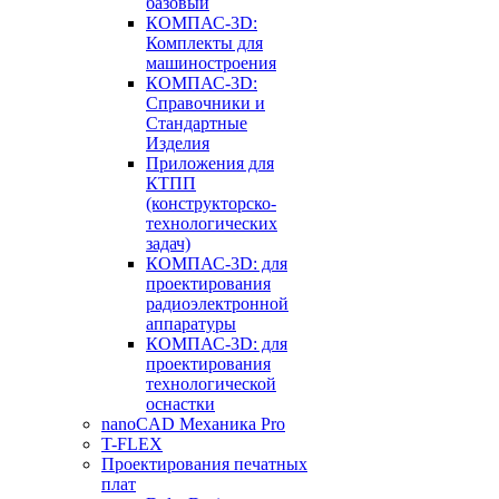
базовый
КОМПАС-3D:
Комплекты для
машиностроения
КОМПАС-3D:
Справочники и
Стандартные
Изделия
Приложения для
КТПП
(конструкторско-
технологических
задач)
КОМПАС-3D: для
проектирования
радиоэлектронной
аппаратуры
КОМПАС-3D: для
проектирования
технологической
оснастки
nanoCAD Механика Pro
T-FLEX
Проектирования печатных
плат