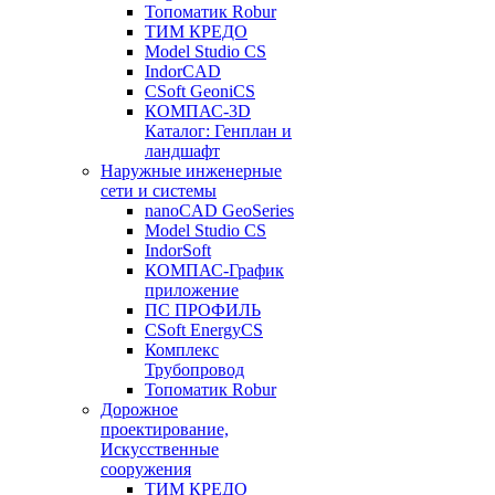
Топоматик Robur
ТИМ КРЕДО
Model Studio CS
IndorCAD
CSoft GeoniCS
КОМПАС-3D
Каталог: Генплан и
ландшафт
Наружные инженерные
сети и системы
nanoCAD GeoSeries
Model Studio CS
IndorSoft
КОМПАС-График
приложение
ПС ПРОФИЛЬ
CSoft EnergyCS
Комплекс
Трубопровод
Топоматик Robur
Дорожное
проектирование,
Искусственные
сооружения
ТИМ КРЕДО