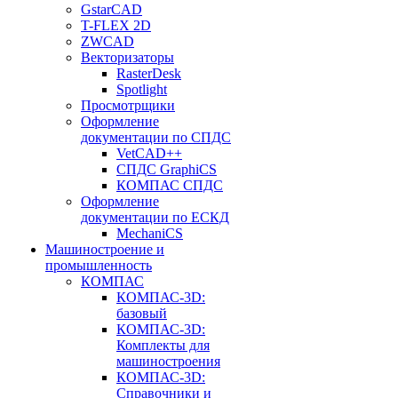
GstarCAD
T-FLEX 2D
ZWCAD
Векторизаторы
RasterDesk
Spotlight
Просмотрщики
Оформление
документации по СПДС
VetCAD++
СПДС GraphiCS
КОМПАС СПДС
Оформление
документации по ЕСКД
MechaniCS
Машиностроение и
промышленность
КОМПАС
КОМПАС-3D:
базовый
КОМПАС-3D:
Комплекты для
машиностроения
КОМПАС-3D:
Справочники и