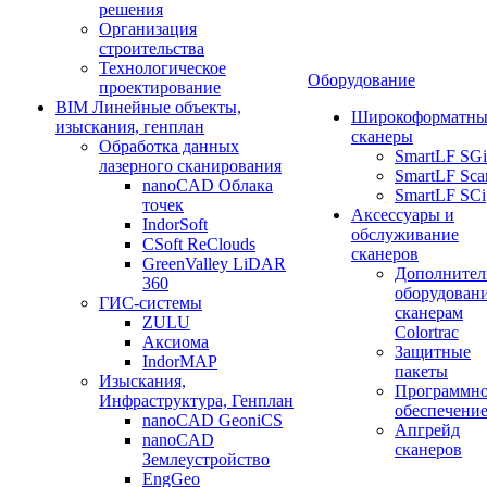
решения
Организация
строительства
Технологическое
Оборудование
проектирование
BIM Линейные объекты,
Широкоформатны
изыскания, генплан
сканеры
Обработка данных
SmartLF SGi
лазерного сканирования
SmartLF Sca
nanoCAD Облака
SmartLF SCi
точек
Аксессуары и
IndorSoft
обслуживание
CSoft ReClouds
сканеров
GreenValley LiDAR
Дополнител
360
оборудовани
ГИС-системы
сканерам
ZULU
Colortrac
Аксиома
Защитные
IndorMAP
пакеты
Изыскания,
Программн
Инфраструктура, Генплан
обеспечени
nanoCAD GeoniCS
Апгрейд
nanoCAD
сканеров
Землеустройство
EngGeo