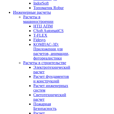
IndorSoft
Топоматик Robur
Инженерные расчеты
Расчеты в
машиностроении
НТЦ АПМ
CSoft AutomatiCS
T-FLEX
Fidesys
КОМПАС-3D:
Приложения для
расчетов, анимации,
фотореалистики
Расчеты в строительстве
Электротехнический
расчет
Расчет фундаментов
и конструкций
Расчет инженерных
систем
Светотехнический
расчет
Пожарная
Безопасность
Расчет