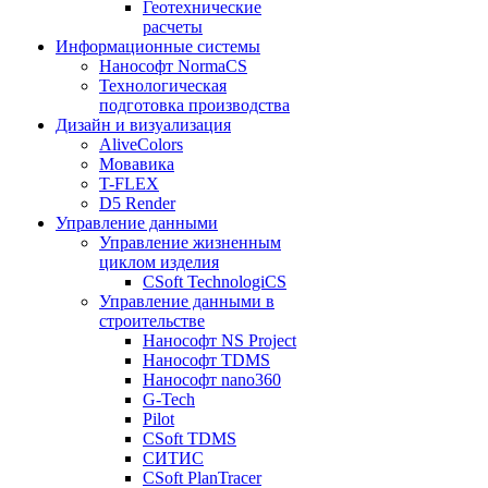
Геотехнические
расчеты
Информационные системы
Нанософт NormaCS
Технологическая
подготовка производства
Дизайн и визуализация
AliveColors
Мовавика
T-FLEX
D5 Render
Управление данными
Управление жизненным
циклом изделия
CSoft TechnologiCS
Управление данными в
строительстве
Нанософт NS Project
Нанософт TDMS
Нанософт nano360
G-Tech
Pilot
CSoft TDMS
СИТИС
CSoft PlanTracer