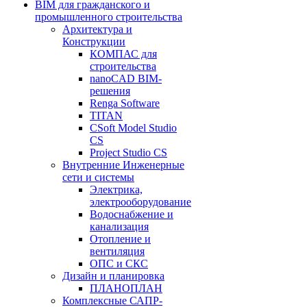
BIM для гражданского и
промышленного строительства
Архитектура и
Конструкции
КОМПАС для
строительства
nanoCAD BIM-
решения
Renga Software
TITAN
CSoft Model Studio
CS
Project Studio CS
Внутренние Инженерные
сети и системы
Электрика,
электрооборудование
Водоснабжение и
канализация
Отопление и
вентиляция
ОПС и СКС
Дизайн и планировка
ПЛАНОПЛАН
Комплексные САПР-