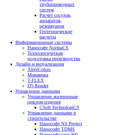
трубопроводных
систем
Расчет сосудов,
аппаратов,
резервуаров
Геотехнические
расчеты
Информационные системы
Нанософт NormaCS
Технологическая
подготовка производства
Дизайн и визуализация
AliveColors
Мовавика
T-FLEX
D5 Render
Управление данными
Управление жизненным
циклом изделия
CSoft TechnologiCS
Управление данными в
строительстве
Нанософт NS Project
Нанософт TDMS
Нанософт nano360