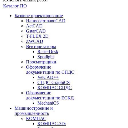
Каталог ПО
Базовое проектирование
Нанософт nanoCAD
ActCAD
GstarCAD
T-FLEX 2D
ZWCAD
Векторизаторы
RasterDesk
Spotlight
Просмотрщики
Оформление
документации по СПДС
VetCAD++
СПДС GraphiCS
КОМПАС СПДС
Оформление
документации по ЕСКД
MechaniCS
Машиностроение и
промышленность
КОМПАС
КОМПАС-3D: