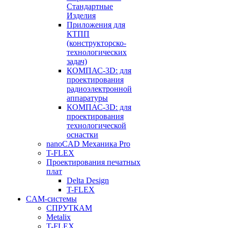
Стандартные
Изделия
Приложения для
КТПП
(конструкторско-
технологических
задач)
КОМПАС-3D: для
проектирования
радиоэлектронной
аппаратуры
КОМПАС-3D: для
проектирования
технологической
оснастки
nanoCAD Механика Pro
T-FLEX
Проектирования печатных
плат
Delta Design
T-FLEX
CAM-системы
СПРУТКAM
Metalix
T-FLEX