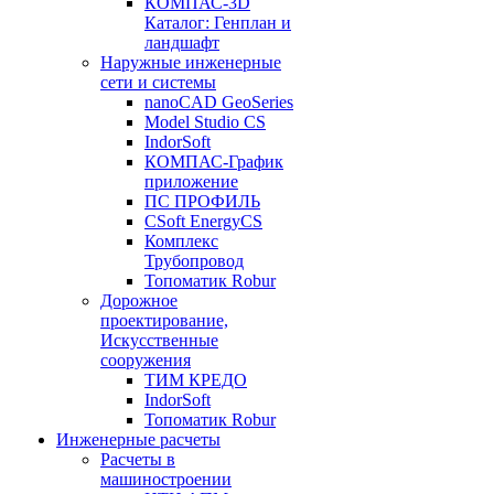
КОМПАС-3D
Каталог: Генплан и
ландшафт
Наружные инженерные
сети и системы
nanoCAD GeoSeries
Model Studio CS
IndorSoft
КОМПАС-График
приложение
ПС ПРОФИЛЬ
CSoft EnergyCS
Комплекс
Трубопровод
Топоматик Robur
Дорожное
проектирование,
Искусственные
сооружения
ТИМ КРЕДО
IndorSoft
Топоматик Robur
Инженерные расчеты
Расчеты в
машиностроении