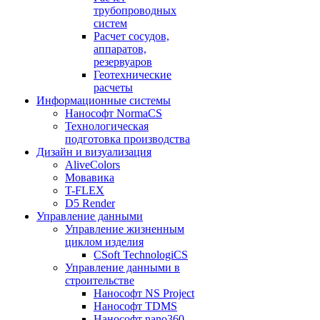
трубопроводных
систем
Расчет сосудов,
аппаратов,
резервуаров
Геотехнические
расчеты
Информационные системы
Нанософт NormaCS
Технологическая
подготовка производства
Дизайн и визуализация
AliveColors
Мовавика
T-FLEX
D5 Render
Управление данными
Управление жизненным
циклом изделия
CSoft TechnologiCS
Управление данными в
строительстве
Нанософт NS Project
Нанософт TDMS
Нанософт nano360