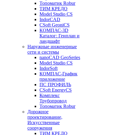
Топоматик Robur
ТИМ КРЕДО
Model Studio CS
IndorCAD
CSoft GeoniCS
КОМПАС-3D
Каталог: Генплан и
ландшафт
Наружные инженерные
сети и системы
nanoCAD GeoSeries
Model Studio CS
IndorSoft
КОМПАС-График
приложение
ПС ПРОФИЛЬ
CSoft EnergyCS
Комплекс
Трубопровод
Топоматик Robur
Дорожное
проектирование,
Искусственные
сооружения
ТИМ КРЕДО