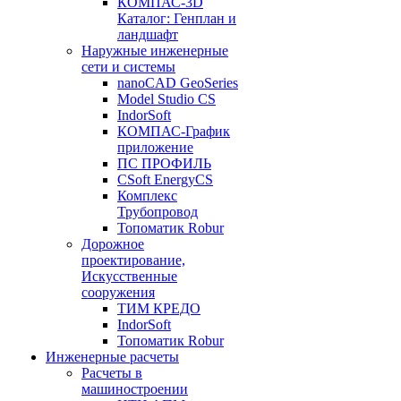
КОМПАС-3D
Каталог: Генплан и
ландшафт
Наружные инженерные
сети и системы
nanoCAD GeoSeries
Model Studio CS
IndorSoft
КОМПАС-График
приложение
ПС ПРОФИЛЬ
CSoft EnergyCS
Комплекс
Трубопровод
Топоматик Robur
Дорожное
проектирование,
Искусственные
сооружения
ТИМ КРЕДО
IndorSoft
Топоматик Robur
Инженерные расчеты
Расчеты в
машиностроении