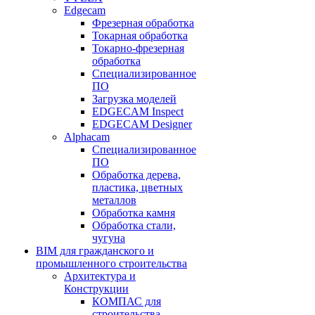
Edgecam
Фрезерная обработка
Токарная обработка
Токарно-фрезерная
обработка
Специализированное
ПО
Загрузка моделей
EDGECAM Inspect
EDGECAM Designer
Alphacam
Специализированное
ПО
Обработка дерева,
пластика, цветных
металлов
Обработка камня
Обработка стали,
чугуна
BIM для гражданского и
промышленного строительства
Архитектура и
Конструкции
КОМПАС для
строительства