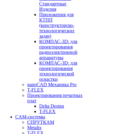
Стандартные
Изделия
Приложения для
КТПП
(конструкторско-
технологических
задач)
КОМПАС-3D: для
проектирования
радиоэлектронной
аппаратуры
КОМПАС-3D: для
проектирования
технологической
оснастки
nanoCAD Механика Pro
T-FLEX
Проектирования печатных
плат
Delta Design
T-FLEX
CAM-системы
СПРУТКAM
Metalix
T-FLEX