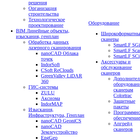
решения
Организация
строительства
Технологическое
Оборудование
проектирование
BIM Линейные объекты,
Широкоформатны
изыскания, генплан
сканеры
Обработка данных
SmartLF SGi
лазерного сканирования
SmartLF Sca
nanoCAD Облака
SmartLF SCi
точек
Аксессуары и
IndorSoft
обслуживание
CSoft ReClouds
сканеров
GreenValley LiDAR
Дополнител
360
оборудовани
ГИС-системы
сканерам
ZULU
Colortrac
Аксиома
Защитные
IndorMAP
пакеты
Изыскания,
Программн
Инфраструктура, Генплан
обеспечени
nanoCAD GeoniCS
Апгрейд
nanoCAD
сканеров
Землеустройство
EngGeo