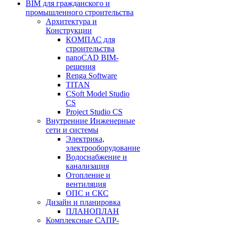
BIM для гражданского и
промышленного строительства
Архитектура и
Конструкции
КОМПАС для
строительства
nanoCAD BIM-
решения
Renga Software
TITAN
CSoft Model Studio
CS
Project Studio CS
Внутренние Инженерные
сети и системы
Электрика,
электрооборудование
Водоснабжение и
канализация
Отопление и
вентиляция
ОПС и СКС
Дизайн и планировка
ПЛАНОПЛАН
Комплексные САПР-