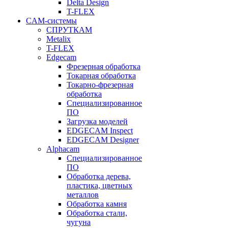
Delta Design
T-FLEX
CAM-системы
СПРУТКAM
Metalix
T-FLEX
Edgecam
Фрезерная обработка
Токарная обработка
Токарно-фрезерная
обработка
Специализированное
ПО
Загрузка моделей
EDGECAM Inspect
EDGECAM Designer
Alphacam
Специализированное
ПО
Обработка дерева,
пластика, цветных
металлов
Обработка камня
Обработка стали,
чугуна