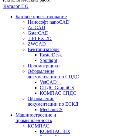
Каталог ПО
Базовое проектирование
Нанософт nanoCAD
ActCAD
GstarCAD
T-FLEX 2D
ZWCAD
Векторизаторы
RasterDesk
Spotlight
Просмотрщики
Оформление
документации по СПДС
VetCAD++
СПДС GraphiCS
КОМПАС СПДС
Оформление
документации по ЕСКД
MechaniCS
Машиностроение и
промышленность
КОМПАС
КОМПАС-3D: