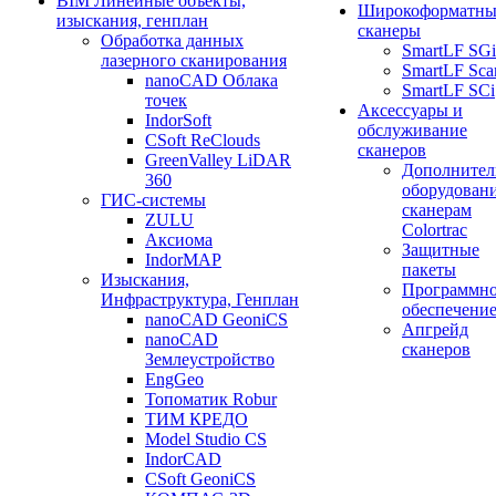
BIM Линейные объекты,
Широкоформатны
изыскания, генплан
сканеры
Обработка данных
SmartLF SGi
лазерного сканирования
SmartLF Sca
nanoCAD Облака
SmartLF SCi
точек
Аксессуары и
IndorSoft
обслуживание
CSoft ReClouds
сканеров
GreenValley LiDAR
Дополнител
360
оборудовани
ГИС-системы
сканерам
ZULU
Colortrac
Аксиома
Защитные
IndorMAP
пакеты
Изыскания,
Программн
Инфраструктура, Генплан
обеспечени
nanoCAD GeoniCS
Апгрейд
nanoCAD
сканеров
Землеустройство
EngGeo
Топоматик Robur
ТИМ КРЕДО
Model Studio CS
IndorCAD
CSoft GeoniCS