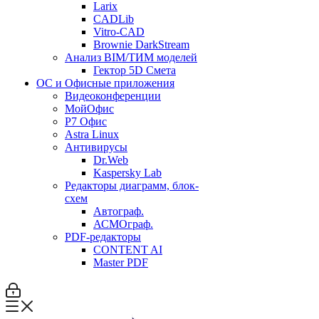
Larix
CADLib
Vitro-CAD
Brownie DarkStream
Анализ BIM/ТИМ моделей
Гектор 5D Смета
ОС и Офисные приложения
Видеоконференции
МойОфис
P7 Офис
Astra Linux
Антивирусы
Dr.Web
Kaspersky Lab
Редакторы диаграмм, блок-
схем
Автограф.
АСМОграф.
PDF-редакторы
CONTENT AI
Master PDF