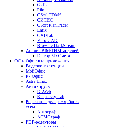
G-Tech
Pilot
CSoft TDMS
СИТИС
CSoft PlanTracer
Larix
CADLib
Vitro-CAD
Brownie DarkStream
Анализ BIM/ТИМ моделей
Гектор 5D Смета
ОС и Офисные приложения
Видеоконференции
МойОфис
P7 Офис
Astra Linux
Антивирусы
Dr.Web
Kaspersky Lab
Редакторы диаграмм, блок-
схем
Автограф.
АСМОграф.
PDF-редакторы