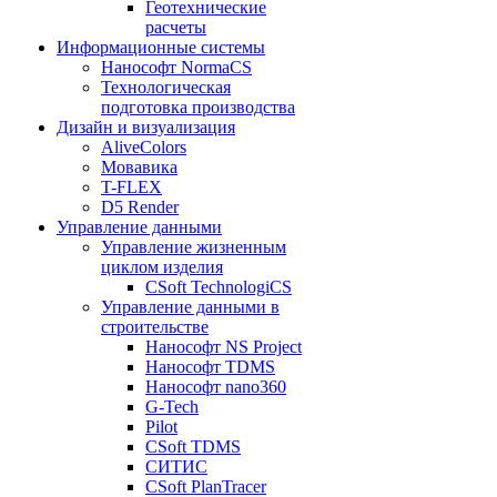
Геотехнические
расчеты
Информационные системы
Нанософт NormaCS
Технологическая
подготовка производства
Дизайн и визуализация
AliveColors
Мовавика
T-FLEX
D5 Render
Управление данными
Управление жизненным
циклом изделия
CSoft TechnologiCS
Управление данными в
строительстве
Нанософт NS Project
Нанософт TDMS
Нанософт nano360
G-Tech
Pilot
CSoft TDMS
СИТИС
CSoft PlanTracer