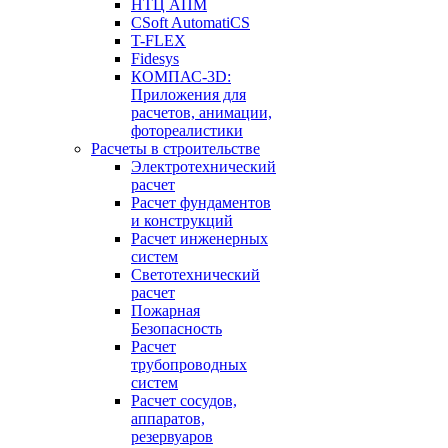
НТЦ АПМ
CSoft AutomatiCS
T-FLEX
Fidesys
КОМПАС-3D:
Приложения для
расчетов, анимации,
фотореалистики
Расчеты в строительстве
Электротехнический
расчет
Расчет фундаментов
и конструкций
Расчет инженерных
систем
Светотехнический
расчет
Пожарная
Безопасность
Расчет
трубопроводных
систем
Расчет сосудов,
аппаратов,
резервуаров