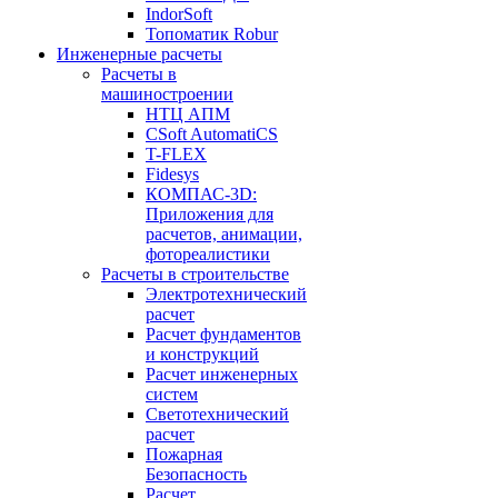
IndorSoft
Топоматик Robur
Инженерные расчеты
Расчеты в
машиностроении
НТЦ АПМ
CSoft AutomatiCS
T-FLEX
Fidesys
КОМПАС-3D:
Приложения для
расчетов, анимации,
фотореалистики
Расчеты в строительстве
Электротехнический
расчет
Расчет фундаментов
и конструкций
Расчет инженерных
систем
Светотехнический
расчет
Пожарная
Безопасность
Расчет