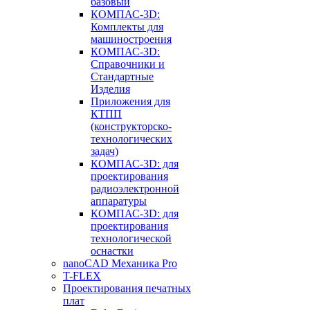
базовый
КОМПАС-3D:
Комплекты для
машиностроения
КОМПАС-3D:
Справочники и
Стандартные
Изделия
Приложения для
КТПП
(конструкторско-
технологических
задач)
КОМПАС-3D: для
проектирования
радиоэлектронной
аппаратуры
КОМПАС-3D: для
проектирования
технологической
оснастки
nanoCAD Механика Pro
T-FLEX
Проектирования печатных
плат