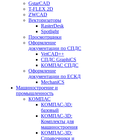
GstarCAD
T-FLEX 2D
ZWCAD
Векторизаторы
RasterDesk
Spotlight
Просмотрщики
Оформление
документации по СПДС
VetCAD++
СПДС GraphiCS
КОМПАС СПДС
Оформление
документации по ЕСКД
MechaniCS
Машиностроение и
промышленность
КОМПАС
КОМПАС-3D:
базовый
КОМПАС-3D:
Комплекты для
машиностроения
КОМПАС-3D:
Справочники и