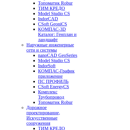
Топоматик Robur
ТИМ КРЕДО
Model Studio CS
IndorCAD
CSoft GeoniCS
КОМПАС-3D
Каталог: Генплан и
ландшафт
Наружные инженерные
сети и системы
nanoCAD GeoSeries
Model Studio CS
IndorSoft
КОМПАС-График
приложение
ПС ПРОФИЛЬ
CSoft EnergyCS
Комплекс
Трубопровод
Топоматик Robur
Дорожное
проектирование,
Искусственные
сооружения
ТИМ КРЕДО