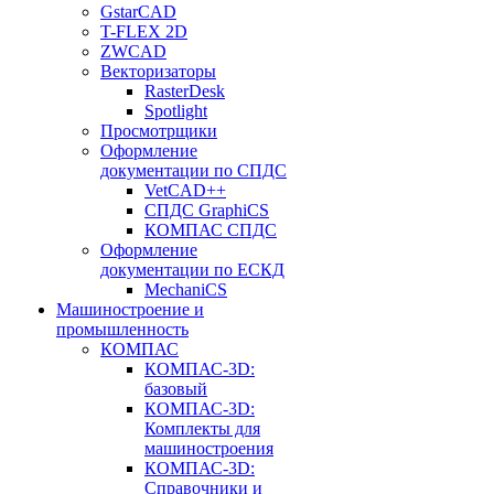
GstarCAD
T-FLEX 2D
ZWCAD
Векторизаторы
RasterDesk
Spotlight
Просмотрщики
Оформление
документации по СПДС
VetCAD++
СПДС GraphiCS
КОМПАС СПДС
Оформление
документации по ЕСКД
MechaniCS
Машиностроение и
промышленность
КОМПАС
КОМПАС-3D:
базовый
КОМПАС-3D:
Комплекты для
машиностроения
КОМПАС-3D:
Справочники и