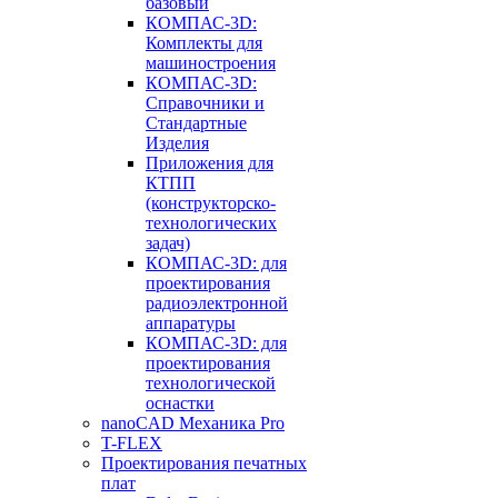
базовый
КОМПАС-3D:
Комплекты для
машиностроения
КОМПАС-3D:
Справочники и
Стандартные
Изделия
Приложения для
КТПП
(конструкторско-
технологических
задач)
КОМПАС-3D: для
проектирования
радиоэлектронной
аппаратуры
КОМПАС-3D: для
проектирования
технологической
оснастки
nanoCAD Механика Pro
T-FLEX
Проектирования печатных
плат