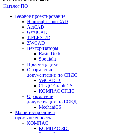
Каталог ПО
Базовое проектирование
Нанософт nanoCAD
ActCAD
GstarCAD
T-FLEX 2D
ZWCAD
Векторизаторы
RasterDesk
Spotlight
Просмотрщики
Оформление
документации по СПДС
VetCAD++
СПДС GraphiCS
КОМПАС СПДС
Оформление
документации по ЕСКД
MechaniCS
Машиностроение и
промышленность
КОМПАС
КОМПАС-3D: