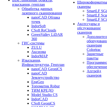
BIM Линейные объекты,
Широкоформатны
изыскания, генплан
сканеры
Обработка данных
SmartLF SGi
лазерного сканирования
SmartLF Sca
nanoCAD Облака
SmartLF SCi
точек
Аксессуары и
IndorSoft
обслуживание
CSoft ReClouds
сканеров
GreenValley LiDAR
Дополнител
360
оборудовани
ГИС-системы
сканерам
ZULU
Colortrac
Аксиома
Защитные
IndorMAP
пакеты
Изыскания,
Программн
Инфраструктура, Генплан
обеспечени
nanoCAD GeoniCS
Апгрейд
nanoCAD
сканеров
Землеустройство
EngGeo
Топоматик Robur
ТИМ КРЕДО
Model Studio CS
IndorCAD
CSoft GeoniCS