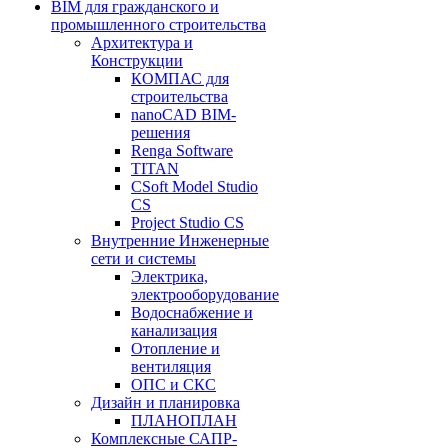
BIM для гражданского и
промышленного строительства
Архитектура и
Конструкции
КОМПАС для
строительства
nanoCAD BIM-
решения
Renga Software
TITAN
CSoft Model Studio
CS
Project Studio CS
Внутренние Инженерные
сети и системы
Электрика,
электрооборудование
Водоснабжение и
канализация
Отопление и
вентиляция
ОПС и СКС
Дизайн и планировка
ПЛАНОПЛАН
Комплексные САПР-