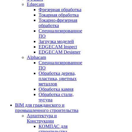
Edgecam
Фрезерная обработка
Токарная обработка
Токарно-фрезерная
обработка
Специализированное
ПО
Загрузка моделей
EDGECAM Inspect
EDGECAM Designer
Alphacam
Специализированное
ПО
Обработка дерева,
пластика, цветных
металлов
Обработка камня
Обработка стали,
чугуна
BIM для гражданского и
промышленного строительства
Архитектура и
Конструкции
КОМПАС для
строительства