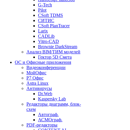
G-Tech
Pilot
CSoft TDMS
СИТИС
CSoft PlanTracer
Larix
CADLib
Vitro-CAD
Brownie DarkStream
Анализ BIM/ТИМ моделей
Гектор 5D Смета
ОС и Офисные приложения
Видеоконференции
МойОфис
P7 Офис
Astra Linux
Антивирусы
Dr.Web
Kaspersky Lab
Редакторы диаграмм, блок-
схем
Автограф.
АСМОграф.
PDF-редакторы