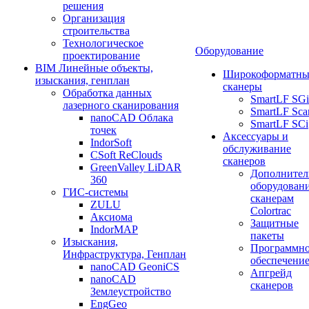
решения
Организация
строительства
Технологическое
Оборудование
проектирование
BIM Линейные объекты,
Широкоформатны
изыскания, генплан
сканеры
Обработка данных
SmartLF SGi
лазерного сканирования
SmartLF Sca
nanoCAD Облака
SmartLF SCi
точек
Аксессуары и
IndorSoft
обслуживание
CSoft ReClouds
сканеров
GreenValley LiDAR
Дополнител
360
оборудовани
ГИС-системы
сканерам
ZULU
Colortrac
Аксиома
Защитные
IndorMAP
пакеты
Изыскания,
Программн
Инфраструктура, Генплан
обеспечени
nanoCAD GeoniCS
Апгрейд
nanoCAD
сканеров
Землеустройство
EngGeo