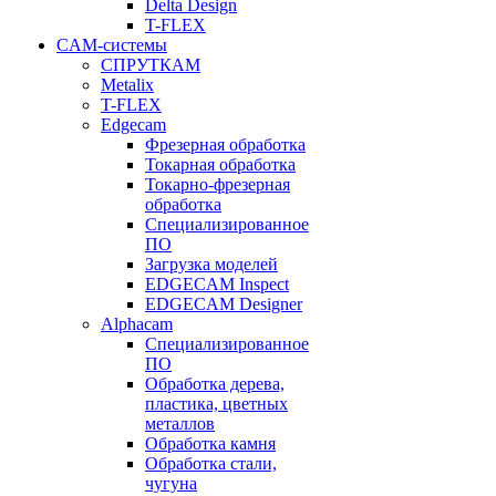
Delta Design
T-FLEX
CAM-системы
СПРУТКAM
Metalix
T-FLEX
Edgecam
Фрезерная обработка
Токарная обработка
Токарно-фрезерная
обработка
Специализированное
ПО
Загрузка моделей
EDGECAM Inspect
EDGECAM Designer
Alphacam
Специализированное
ПО
Обработка дерева,
пластика, цветных
металлов
Обработка камня
Обработка стали,
чугуна