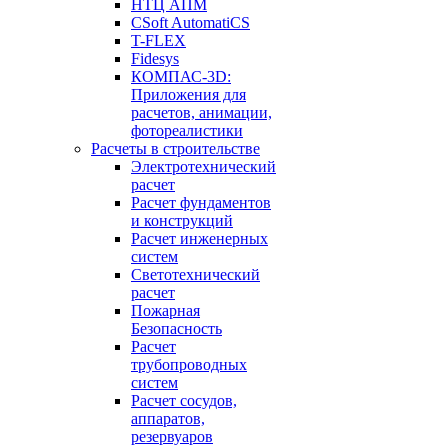
НТЦ АПМ
CSoft AutomatiCS
T-FLEX
Fidesys
КОМПАС-3D:
Приложения для
расчетов, анимации,
фотореалистики
Расчеты в строительстве
Электротехнический
расчет
Расчет фундаментов
и конструкций
Расчет инженерных
систем
Светотехнический
расчет
Пожарная
Безопасность
Расчет
трубопроводных
систем
Расчет сосудов,
аппаратов,
резервуаров