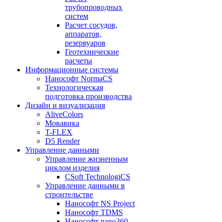
трубопроводных
систем
Расчет сосудов,
аппаратов,
резервуаров
Геотехнические
расчеты
Информационные системы
Нанософт NormaCS
Технологическая
подготовка производства
Дизайн и визуализация
AliveColors
Мовавика
T-FLEX
D5 Render
Управление данными
Управление жизненным
циклом изделия
CSoft TechnologiCS
Управление данными в
строительстве
Нанософт NS Project
Нанософт TDMS
Нанософт nano360