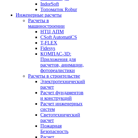
IndorSoft
Топоматик Robur
Инженерные расчеты
Расчеты в
машиностроении
НТЦ АПМ
CSoft AutomatiCS
T-FLEX
Fidesys
КОМПАС-3D:
Приложения для
расчетов, анимации,
фотореалистики
Расчеты в строительстве
Электротехнический
расчет
Расчет фундаментов
и конструкций
Расчет инженерных
систем
Светотехнический
расчет
Пожарная
Безопасность
Расчет