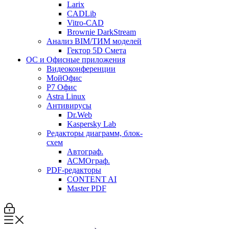
Larix
CADLib
Vitro-CAD
Brownie DarkStream
Анализ BIM/ТИМ моделей
Гектор 5D Смета
ОС и Офисные приложения
Видеоконференции
МойОфис
P7 Офис
Astra Linux
Антивирусы
Dr.Web
Kaspersky Lab
Редакторы диаграмм, блок-
схем
Автограф.
АСМОграф.
PDF-редакторы
CONTENT AI
Master PDF