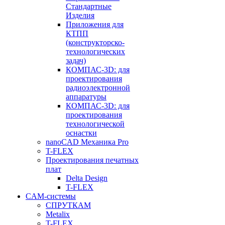
Стандартные
Изделия
Приложения для
КТПП
(конструкторско-
технологических
задач)
КОМПАС-3D: для
проектирования
радиоэлектронной
аппаратуры
КОМПАС-3D: для
проектирования
технологической
оснастки
nanoCAD Механика Pro
T-FLEX
Проектирования печатных
плат
Delta Design
T-FLEX
CAM-системы
СПРУТКAM
Metalix
T-FLEX