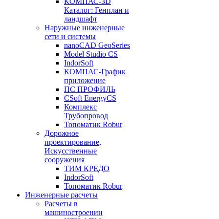
КОМПАС-3D
Каталог: Генплан и
ландшафт
Наружные инженерные
сети и системы
nanoCAD GeoSeries
Model Studio CS
IndorSoft
КОМПАС-График
приложение
ПС ПРОФИЛЬ
CSoft EnergyCS
Комплекс
Трубопровод
Топоматик Robur
Дорожное
проектирование,
Искусственные
сооружения
ТИМ КРЕДО
IndorSoft
Топоматик Robur
Инженерные расчеты
Расчеты в
машиностроении