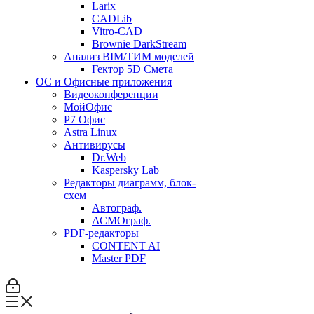
Larix
CADLib
Vitro-CAD
Brownie DarkStream
Анализ BIM/ТИМ моделей
Гектор 5D Смета
ОС и Офисные приложения
Видеоконференции
МойОфис
P7 Офис
Astra Linux
Антивирусы
Dr.Web
Kaspersky Lab
Редакторы диаграмм, блок-
схем
Автограф.
АСМОграф.
PDF-редакторы
CONTENT AI
Master PDF