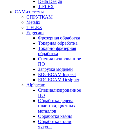
Delta Design
T-FLEX
CAM-системы
СПРУТКAM
Metalix
T-FLEX
Edgecam
Фрезерная обработка
Токарная обработка
Токарно-фрезерная
обработка
Специализированное
ПО
Загрузка моделей
EDGECAM Inspect
EDGECAM Designer
Alphacam
Специализированное
ПО
Обработка дерева,
пластика, цветных
металлов
Обработка камня
Обработка стали,
чугуна