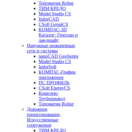
Топоматик Robur
ТИМ КРЕДО
Model Studio CS
IndorCAD
CSoft GeoniCS
КОМПАС-3D
Каталог: Генплан и
ландшафт
Наружные инженерные
сети и системы
nanoCAD GeoSeries
Model Studio CS
IndorSoft
КОМПАС-График
приложение
ПС ПРОФИЛЬ
CSoft EnergyCS
Комплекс
Трубопровод
Топоматик Robur
Дорожное
проектирование,
Искусственные
сооружения
ТИМ КРЕДО