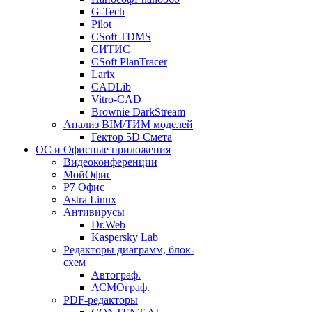
G-Tech
Pilot
CSoft TDMS
СИТИС
CSoft PlanTracer
Larix
CADLib
Vitro-CAD
Brownie DarkStream
Анализ BIM/ТИМ моделей
Гектор 5D Смета
ОС и Офисные приложения
Видеоконференции
МойОфис
P7 Офис
Astra Linux
Антивирусы
Dr.Web
Kaspersky Lab
Редакторы диаграмм, блок-
схем
Автограф.
АСМОграф.
PDF-редакторы