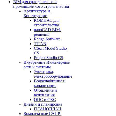
BIM для гражданского и
промышленного строительства
Архитектура и
Конструкции
КОМПАС для
строительства
nanoCAD BIM-
решения
Renga Software
TITAN
CSoft Model Studio
CS
Project Studio CS
Внутренние Инженерные
сети и системы
Электрика,
электрооборудование
Водоснабжение и
канализация
Отопление и
вентиляция
ОПС и СКС
Дизайн и планировка
ПЛАНОПЛАН
Комплексные САПР-