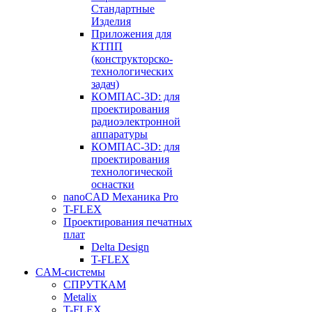
Стандартные
Изделия
Приложения для
КТПП
(конструкторско-
технологических
задач)
КОМПАС-3D: для
проектирования
радиоэлектронной
аппаратуры
КОМПАС-3D: для
проектирования
технологической
оснастки
nanoCAD Механика Pro
T-FLEX
Проектирования печатных
плат
Delta Design
T-FLEX
CAM-системы
СПРУТКAM
Metalix
T-FLEX