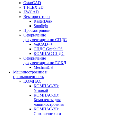
GstarCAD
T-FLEX 2D
ZWCAD
Векторизаторы
RasterDesk
Spotlight
Просмотрщики
Оформление
документации по СПДС
VetCAD++
СПДС GraphiCS
КОМПАС СПДС
Оформление
документации по ЕСКД
MechaniCS
Машиностроение и
промышленность
КОМПАС
КОМПАС-3D:
базовый
КОМПАС-3D:
Комплекты для
машиностроения
КОМПАС-3D:
Справочники и