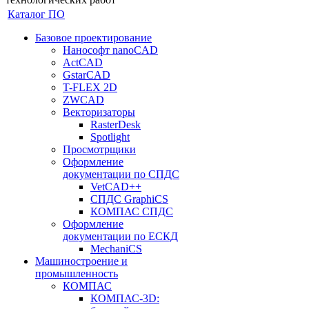
Каталог ПО
Базовое проектирование
Нанософт nanoCAD
ActCAD
GstarCAD
T-FLEX 2D
ZWCAD
Векторизаторы
RasterDesk
Spotlight
Просмотрщики
Оформление
документации по СПДС
VetCAD++
СПДС GraphiCS
КОМПАС СПДС
Оформление
документации по ЕСКД
MechaniCS
Машиностроение и
промышленность
КОМПАС
КОМПАС-3D: