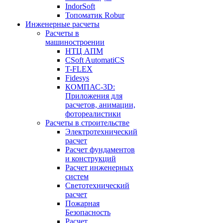
IndorSoft
Топоматик Robur
Инженерные расчеты
Расчеты в
машиностроении
НТЦ АПМ
CSoft AutomatiCS
T-FLEX
Fidesys
КОМПАС-3D:
Приложения для
расчетов, анимации,
фотореалистики
Расчеты в строительстве
Электротехнический
расчет
Расчет фундаментов
и конструкций
Расчет инженерных
систем
Светотехнический
расчет
Пожарная
Безопасность
Расчет