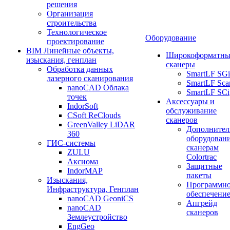
решения
Организация
строительства
Технологическое
Оборудование
проектирование
BIM Линейные объекты,
Широкоформатны
изыскания, генплан
сканеры
Обработка данных
SmartLF SGi
лазерного сканирования
SmartLF Sca
nanoCAD Облака
SmartLF SCi
точек
Аксессуары и
IndorSoft
обслуживание
CSoft ReClouds
сканеров
GreenValley LiDAR
Дополнител
360
оборудовани
ГИС-системы
сканерам
ZULU
Colortrac
Аксиома
Защитные
IndorMAP
пакеты
Изыскания,
Программн
Инфраструктура, Генплан
обеспечени
nanoCAD GeoniCS
Апгрейд
nanoCAD
сканеров
Землеустройство
EngGeo