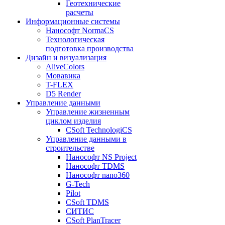
Геотехнические
расчеты
Информационные системы
Нанософт NormaCS
Технологическая
подготовка производства
Дизайн и визуализация
AliveColors
Мовавика
T-FLEX
D5 Render
Управление данными
Управление жизненным
циклом изделия
CSoft TechnologiCS
Управление данными в
строительстве
Нанософт NS Project
Нанософт TDMS
Нанософт nano360
G-Tech
Pilot
CSoft TDMS
СИТИС
CSoft PlanTracer