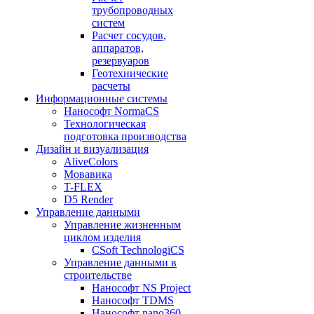
трубопроводных
систем
Расчет сосудов,
аппаратов,
резервуаров
Геотехнические
расчеты
Информационные системы
Нанософт NormaCS
Технологическая
подготовка производства
Дизайн и визуализация
AliveColors
Мовавика
T-FLEX
D5 Render
Управление данными
Управление жизненным
циклом изделия
CSoft TechnologiCS
Управление данными в
строительстве
Нанософт NS Project
Нанософт TDMS
Нанософт nano360