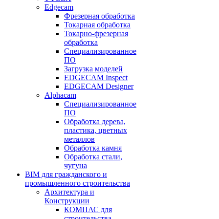
Edgecam
Фрезерная обработка
Токарная обработка
Токарно-фрезерная
обработка
Специализированное
ПО
Загрузка моделей
EDGECAM Inspect
EDGECAM Designer
Alphacam
Специализированное
ПО
Обработка дерева,
пластика, цветных
металлов
Обработка камня
Обработка стали,
чугуна
BIM для гражданского и
промышленного строительства
Архитектура и
Конструкции
КОМПАС для
строительства