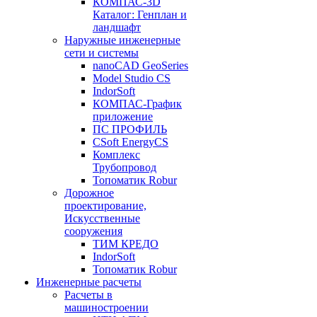
КОМПАС-3D
Каталог: Генплан и
ландшафт
Наружные инженерные
сети и системы
nanoCAD GeoSeries
Model Studio CS
IndorSoft
КОМПАС-График
приложение
ПС ПРОФИЛЬ
CSoft EnergyCS
Комплекс
Трубопровод
Топоматик Robur
Дорожное
проектирование,
Искусственные
сооружения
ТИМ КРЕДО
IndorSoft
Топоматик Robur
Инженерные расчеты
Расчеты в
машиностроении