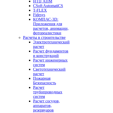
НТЦ АПМ
CSoft AutomatiCS
T-FLEX
Fidesys
КОМПАС-3D:
Приложения для
расчетов, анимации,
фотореалистики
Расчеты в строительстве
Электротехнический
расчет
Расчет фундаментов
и конструкций
Расчет инженерных
систем
Светотехнический
расчет
Пожарная
Безопасность
Расчет
трубопроводных
систем
Расчет сосудов,
аппаратов,
резервуаров