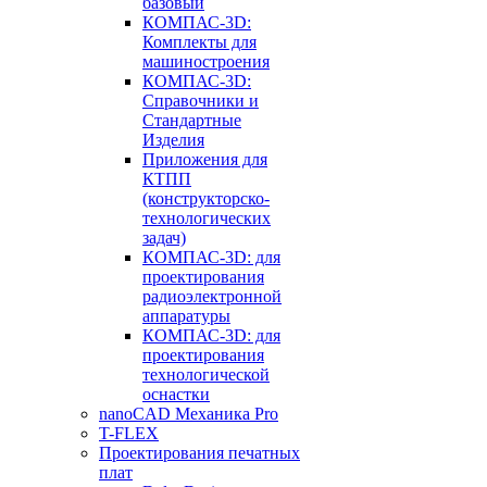
базовый
КОМПАС-3D:
Комплекты для
машиностроения
КОМПАС-3D:
Справочники и
Стандартные
Изделия
Приложения для
КТПП
(конструкторско-
технологических
задач)
КОМПАС-3D: для
проектирования
радиоэлектронной
аппаратуры
КОМПАС-3D: для
проектирования
технологической
оснастки
nanoCAD Механика Pro
T-FLEX
Проектирования печатных
плат