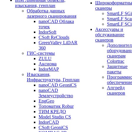
BIM Линейные объекты,
Широкоформатны
изыскания, генплан
сканеры
Обработка данных
SmartLF SGi
лазерного сканирования
SmartLF Sca
nanoCAD Облака
SmartLF SCi
точек
Аксессуары и
IndorSoft
обслуживание
CSoft ReClouds
сканеров
GreenValley LiDAR
Дополнител
360
оборудовани
ГИС-системы
сканерам
ZULU
Colortrac
Аксиома
Защитные
IndorMAP
пакеты
Изыскания,
Программн
Инфраструктура, Генплан
обеспечени
nanoCAD GeoniCS
Апгрейд
nanoCAD
сканеров
Землеустройство
EngGeo
Топоматик Robur
ТИМ КРЕДО
Model Studio CS
IndorCAD
CSoft GeoniCS