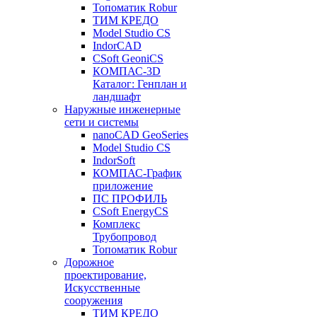
Топоматик Robur
ТИМ КРЕДО
Model Studio CS
IndorCAD
CSoft GeoniCS
КОМПАС-3D
Каталог: Генплан и
ландшафт
Наружные инженерные
сети и системы
nanoCAD GeoSeries
Model Studio CS
IndorSoft
КОМПАС-График
приложение
ПС ПРОФИЛЬ
CSoft EnergyCS
Комплекс
Трубопровод
Топоматик Robur
Дорожное
проектирование,
Искусственные
сооружения
ТИМ КРЕДО