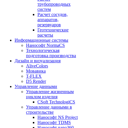
трубопроводных
систем
Расчет сосудов,
аппаратов,
резервуаров
Геотехнические
расчеты
Информационные системы
Нанософт NormaCS
Технологическая
подготовка производства
Дизайн и визуализация
AliveColors
Мовавика
T-FLEX
D5 Render
Управление данными
Управление жизненным
циклом изделия
CSoft TechnologiCS
Управление данными в
строительстве
Нанософт NS Project
Нанософт TDMS
Нанософт nano360