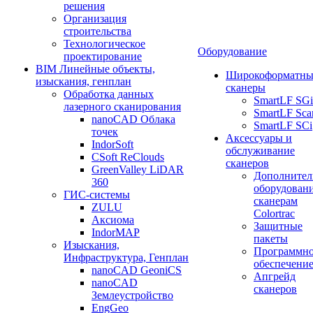
решения
Организация
строительства
Технологическое
Оборудование
проектирование
BIM Линейные объекты,
Широкоформатны
изыскания, генплан
сканеры
Обработка данных
SmartLF SGi
лазерного сканирования
SmartLF Sca
nanoCAD Облака
SmartLF SCi
точек
Аксессуары и
IndorSoft
обслуживание
CSoft ReClouds
сканеров
GreenValley LiDAR
Дополнител
360
оборудовани
ГИС-системы
сканерам
ZULU
Colortrac
Аксиома
Защитные
IndorMAP
пакеты
Изыскания,
Программн
Инфраструктура, Генплан
обеспечени
nanoCAD GeoniCS
Апгрейд
nanoCAD
сканеров
Землеустройство
EngGeo