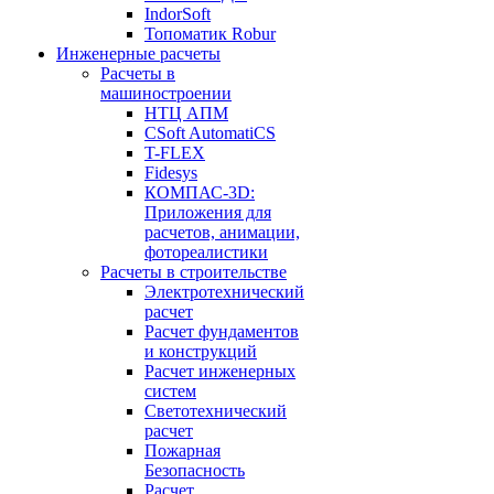
IndorSoft
Топоматик Robur
Инженерные расчеты
Расчеты в
машиностроении
НТЦ АПМ
CSoft AutomatiCS
T-FLEX
Fidesys
КОМПАС-3D:
Приложения для
расчетов, анимации,
фотореалистики
Расчеты в строительстве
Электротехнический
расчет
Расчет фундаментов
и конструкций
Расчет инженерных
систем
Светотехнический
расчет
Пожарная
Безопасность
Расчет