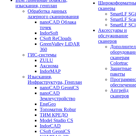
BIM Линейные объекты,
Широкоформатны
изыскания, генплан
сканеры
Обработка данных
SmartLF SGi
лазерного сканирования
SmartLF Sca
nanoCAD Облака
SmartLF SCi
точек
Аксессуары и
IndorSoft
обслуживание
CSoft ReClouds
сканеров
GreenValley LiDAR
Дополнител
360
оборудовани
ГИС-системы
сканерам
ZULU
Colortrac
Аксиома
Защитные
IndorMAP
пакеты
Изыскания,
Программн
Инфраструктура, Генплан
обеспечени
nanoCAD GeoniCS
Апгрейд
nanoCAD
сканеров
Землеустройство
EngGeo
Топоматик Robur
ТИМ КРЕДО
Model Studio CS
IndorCAD
CSoft GeoniCS