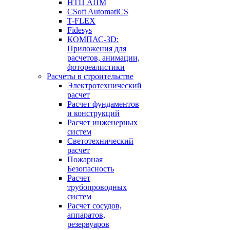
НТЦ АПМ
CSoft AutomatiCS
T-FLEX
Fidesys
КОМПАС-3D:
Приложения для
расчетов, анимации,
фотореалистики
Расчеты в строительстве
Электротехнический
расчет
Расчет фундаментов
и конструкций
Расчет инженерных
систем
Светотехнический
расчет
Пожарная
Безопасность
Расчет
трубопроводных
систем
Расчет сосудов,
аппаратов,
резервуаров