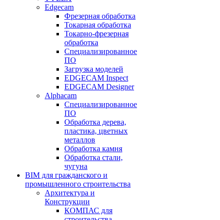
Edgecam
Фрезерная обработка
Токарная обработка
Токарно-фрезерная
обработка
Специализированное
ПО
Загрузка моделей
EDGECAM Inspect
EDGECAM Designer
Alphacam
Специализированное
ПО
Обработка дерева,
пластика, цветных
металлов
Обработка камня
Обработка стали,
чугуна
BIM для гражданского и
промышленного строительства
Архитектура и
Конструкции
КОМПАС для
строительства