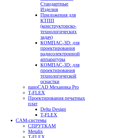
Стандартные
Изделия
Приложения для
КТПП
(конструкторско-
технологических
задач)
КОМПАС-3D: для
проектирования
радиоэлектронной
аппаратуры
КОМПАС-3D: для
проектирования
технологической
оснастки
nanoCAD Механика Pro
T-FLEX
Проектирования печатных
плат
Delta Design
T-FLEX
CAM-системы
СПРУТКAM
Metalix
T-FLEX