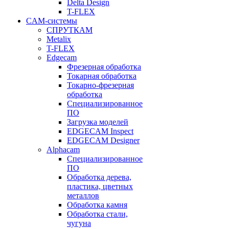
Delta Design
T-FLEX
CAM-системы
СПРУТКAM
Metalix
T-FLEX
Edgecam
Фрезерная обработка
Токарная обработка
Токарно-фрезерная
обработка
Специализированное
ПО
Загрузка моделей
EDGECAM Inspect
EDGECAM Designer
Alphacam
Специализированное
ПО
Обработка дерева,
пластика, цветных
металлов
Обработка камня
Обработка стали,
чугуна