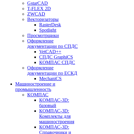
GstarCAD
T-FLEX 2D
ZWCAD
Векторизаторы
RasterDesk
Spotlight
Просмотрщики
Оформление
документации по СПДС
VetCAD++
СПДС GraphiCS
КОМПАС СПДС
Оформление
документации по ЕСКД
MechaniCS
Машиностроение и
промышленность
КОМПАС
КОМПАС-3D:
базовый
КОМПАС-3D:
Комплекты для
машиностроения
КОМПАС-3D:
Справочники и