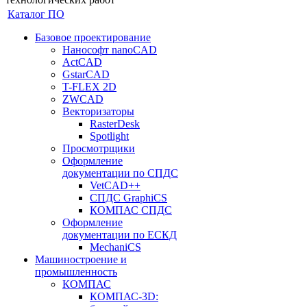
Каталог ПО
Базовое проектирование
Нанософт nanoCAD
ActCAD
GstarCAD
T-FLEX 2D
ZWCAD
Векторизаторы
RasterDesk
Spotlight
Просмотрщики
Оформление
документации по СПДС
VetCAD++
СПДС GraphiCS
КОМПАС СПДС
Оформление
документации по ЕСКД
MechaniCS
Машиностроение и
промышленность
КОМПАС
КОМПАС-3D: