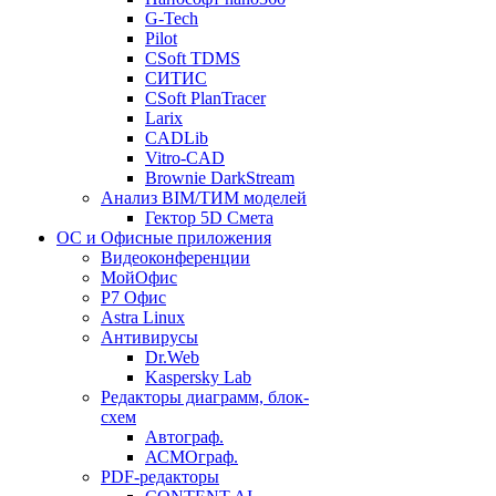
G-Tech
Pilot
CSoft TDMS
СИТИС
CSoft PlanTracer
Larix
CADLib
Vitro-CAD
Brownie DarkStream
Анализ BIM/ТИМ моделей
Гектор 5D Смета
ОС и Офисные приложения
Видеоконференции
МойОфис
P7 Офис
Astra Linux
Антивирусы
Dr.Web
Kaspersky Lab
Редакторы диаграмм, блок-
схем
Автограф.
АСМОграф.
PDF-редакторы