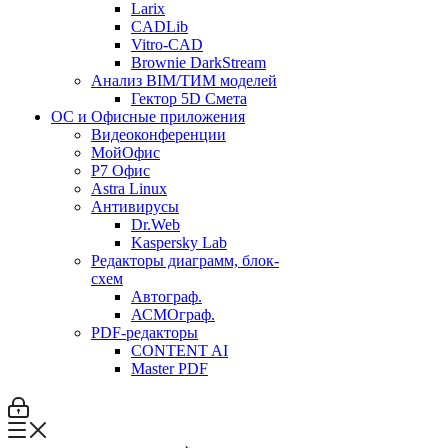
Larix
CADLib
Vitro-CAD
Brownie DarkStream
Анализ BIM/ТИМ моделей
Гектор 5D Смета
ОС и Офисные приложения
Видеоконференции
МойОфис
P7 Офис
Astra Linux
Антивирусы
Dr.Web
Kaspersky Lab
Редакторы диаграмм, блок-
схем
Автограф.
АСМОграф.
PDF-редакторы
CONTENT AI
Master PDF