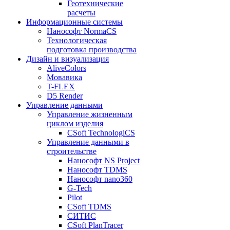
Геотехнические
расчеты
Информационные системы
Нанософт NormaCS
Технологическая
подготовка производства
Дизайн и визуализация
AliveColors
Мовавика
T-FLEX
D5 Render
Управление данными
Управление жизненным
циклом изделия
CSoft TechnologiCS
Управление данными в
строительстве
Нанософт NS Project
Нанософт TDMS
Нанософт nano360
G-Tech
Pilot
CSoft TDMS
СИТИС
CSoft PlanTracer