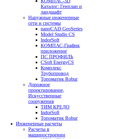
КОМПАС-3D
Каталог: Генплан и
ландшафт
Наружные инженерные
сети и системы
nanoCAD GeoSeries
Model Studio CS
IndorSoft
КОМПАС-График
приложение
ПС ПРОФИЛЬ
CSoft EnergyCS
Комплекс
Трубопровод
Топоматик Robur
Дорожное
проектирование,
Искусственные
сооружения
ТИМ КРЕДО
IndorSoft
Топоматик Robur
Инженерные расчеты
Расчеты в
машиностроении