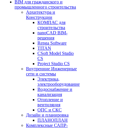
BIM для гражданского и
промышленного строительства
Архитектура и
Конструкции
КОМПАС для
строительства
nanoCAD BIM-
решения
Renga Software
TITAN
CSoft Model Studio
CS
Project Studio CS
Внутренние Инженерные
сети и системы
Электрика,
электрооборудование
Водоснабжение и
канализация
Отопление и
вентиляция
ОПС и СКС
Дизайн и планировка
ПЛАНОПЛАН
Комплексные САПР-