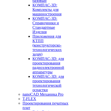
базовый
КОМПАС-3D:
Комплекты для
машиностроения
КОМПАС-3D:
Справочники и
Стандартные
Изделия
Приложения для
КТПП
(конструкторско-
технологических
задач)
КОМПАС-3D: для
проектирования
радиоэлектронной
аппаратуры
КОМПАС-3D: для
проектирования
технологической
оснастки
nanoCAD Механика Pro
T-FLEX
Проектирования печатных
плат