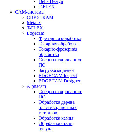
Delta Design
T-FLEX
CAM-системы
СПРУТКAM
Metalix
T-FLEX
Edgecam
Фрезерная обработка
Токарная обработка
Токарно-фрезерная
обработка
Специализированное
ПО
Загрузка моделей
EDGECAM Inspect
EDGECAM Designer
Alphacam
Специализированное
ПО
Обработка дерева,
пластика, цветных
металлов
Обработка камня
Обработка стали,
чугуна