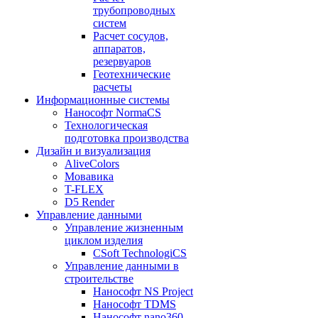
трубопроводных
систем
Расчет сосудов,
аппаратов,
резервуаров
Геотехнические
расчеты
Информационные системы
Нанософт NormaCS
Технологическая
подготовка производства
Дизайн и визуализация
AliveColors
Мовавика
T-FLEX
D5 Render
Управление данными
Управление жизненным
циклом изделия
CSoft TechnologiCS
Управление данными в
строительстве
Нанософт NS Project
Нанософт TDMS
Нанософт nano360