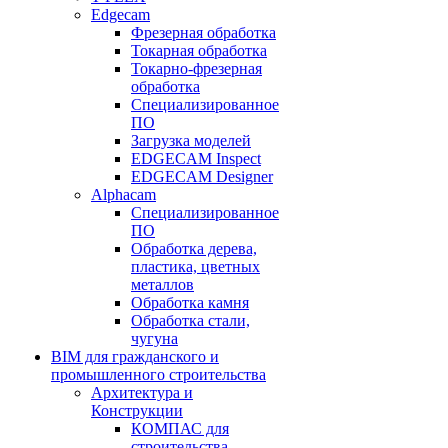
Edgecam
Фрезерная обработка
Токарная обработка
Токарно-фрезерная
обработка
Специализированное
ПО
Загрузка моделей
EDGECAM Inspect
EDGECAM Designer
Alphacam
Специализированное
ПО
Обработка дерева,
пластика, цветных
металлов
Обработка камня
Обработка стали,
чугуна
BIM для гражданского и
промышленного строительства
Архитектура и
Конструкции
КОМПАС для
строительства