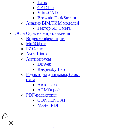
Larix
CADLib
Vitro-CAD
Brownie DarkStream
Анализ BIM/ТИМ моделей
Гектор 5D Смета
ОС и Офисные приложения
Видеоконференции
МойОфис
P7 Офис
Astra Linux
Антивирусы
Dr.Web
Kaspersky Lab
Редакторы диаграмм, блок-
схем
Автограф.
АСМОграф.
PDF-редакторы
CONTENT AI
Master PDF