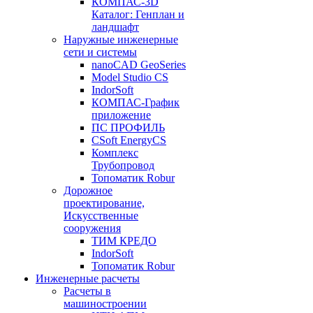
КОМПАС-3D
Каталог: Генплан и
ландшафт
Наружные инженерные
сети и системы
nanoCAD GeoSeries
Model Studio CS
IndorSoft
КОМПАС-График
приложение
ПС ПРОФИЛЬ
CSoft EnergyCS
Комплекс
Трубопровод
Топоматик Robur
Дорожное
проектирование,
Искусственные
сооружения
ТИМ КРЕДО
IndorSoft
Топоматик Robur
Инженерные расчеты
Расчеты в
машиностроении