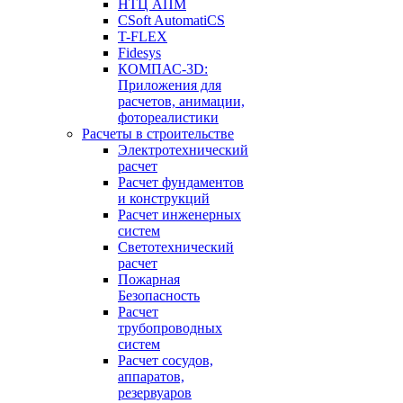
НТЦ АПМ
CSoft AutomatiCS
T-FLEX
Fidesys
КОМПАС-3D:
Приложения для
расчетов, анимации,
фотореалистики
Расчеты в строительстве
Электротехнический
расчет
Расчет фундаментов
и конструкций
Расчет инженерных
систем
Светотехнический
расчет
Пожарная
Безопасность
Расчет
трубопроводных
систем
Расчет сосудов,
аппаратов,
резервуаров