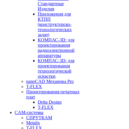
Стандартные
Изделия
Приложения для
КТПП
(конструкторско-
технологических
задач)
КОМПАС-3D: для
проектирования
радиоэлектронной
аппаратуры
КОМПАС-3D: для
проектирования
технологической
оснастки
nanoCAD Механика Pro
T-FLEX
Проектирования печатных
плат
Delta Design
T-FLEX
CAM-системы
СПРУТКAM
Metalix
T-FLEX