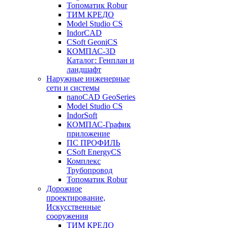
Топоматик Robur
ТИМ КРЕДО
Model Studio CS
IndorCAD
CSoft GeoniCS
КОМПАС-3D
Каталог: Генплан и
ландшафт
Наружные инженерные
сети и системы
nanoCAD GeoSeries
Model Studio CS
IndorSoft
КОМПАС-График
приложение
ПС ПРОФИЛЬ
CSoft EnergyCS
Комплекс
Трубопровод
Топоматик Robur
Дорожное
проектирование,
Искусственные
сооружения
ТИМ КРЕДО