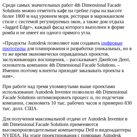
Среди самых значительных работ 4th Dimensional Facade
Solutions можно отметить кафе на гребне горы на высоте
более 1800 м над уровнем моря, ресторан в марокканском
стиле с системой регулируемых окон, а также дом отдыха
«Jagged Edge», каждый фасад которого выполнен в форме
ромба и не имеет ни одного прямого угла.
«Продукты Autodesk позволяют нам создавать
цифровые
прототипы
для планирования и разработки уникальных, но в
то же время экономически оправданных проектов,
заслуживающих восхищения, – рассказывает Джейсон Дент,
основатель компании 4th Dimensional Facade Solutions. –
Именно поэтому клиенты приходят заказывать проекты к
нам».
При работе над тремя упомянутыми выше проектами
использование Autodesk Inventor позволило 4th Dimensional
Facade Solutions оптимизировать процесс и, по подсчетам
компании, сэкономить 10 тыс. рабочих часов и примерно 830
тыс. долл. США.
Для получения максимальной отдачи от Autodesk Inventor в
4th Dimensional Facade Solutions применяются
высокопроизводительные компьютеры Dell и видеоадаптеры
NVIDIA. На этапе проектирования с помощью Autodesk