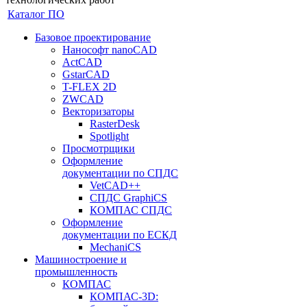
Каталог ПО
Базовое проектирование
Нанософт nanoCAD
ActCAD
GstarCAD
T-FLEX 2D
ZWCAD
Векторизаторы
RasterDesk
Spotlight
Просмотрщики
Оформление
документации по СПДС
VetCAD++
СПДС GraphiCS
КОМПАС СПДС
Оформление
документации по ЕСКД
MechaniCS
Машиностроение и
промышленность
КОМПАС
КОМПАС-3D: