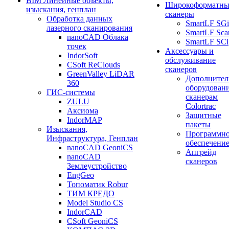
BIM Линейные объекты,
Широкоформатны
изыскания, генплан
сканеры
Обработка данных
SmartLF SGi
лазерного сканирования
SmartLF Sca
nanoCAD Облака
SmartLF SCi
точек
Аксессуары и
IndorSoft
обслуживание
CSoft ReClouds
сканеров
GreenValley LiDAR
Дополнител
360
оборудовани
ГИС-системы
сканерам
ZULU
Colortrac
Аксиома
Защитные
IndorMAP
пакеты
Изыскания,
Программн
Инфраструктура, Генплан
обеспечени
nanoCAD GeoniCS
Апгрейд
nanoCAD
сканеров
Землеустройство
EngGeo
Топоматик Robur
ТИМ КРЕДО
Model Studio CS
IndorCAD
CSoft GeoniCS