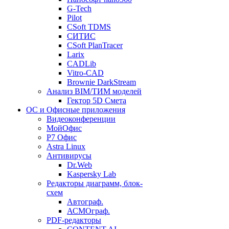
G-Tech
Pilot
CSoft TDMS
СИТИС
CSoft PlanTracer
Larix
CADLib
Vitro-CAD
Brownie DarkStream
Анализ BIM/ТИМ моделей
Гектор 5D Смета
ОС и Офисные приложения
Видеоконференции
МойОфис
P7 Офис
Astra Linux
Антивирусы
Dr.Web
Kaspersky Lab
Редакторы диаграмм, блок-
схем
Автограф.
АСМОграф.
PDF-редакторы