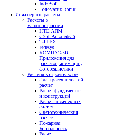
IndorSoft
Топоматик Robur
Инженерные расчеты
Расчеты в
машиностроении
НТЦ АПМ
CSoft AutomatiCS
T-FLEX
Fidesys
КОМПАС-3D:
Приложения для
расчетов, анимации,
фотореалистики
Расчеты в строительстве
Электротехнический
расчет
Расчет фундаментов
и конструкций
Расчет инженерных
систем
Светотехнический
расчет
Пожарная
Безопасность
Расчет