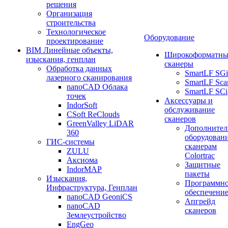
решения
Организация
строительства
Технологическое
Оборудование
проектирование
BIM Линейные объекты,
Широкоформатны
изыскания, генплан
сканеры
Обработка данных
SmartLF SGi
лазерного сканирования
SmartLF Sca
nanoCAD Облака
SmartLF SCi
точек
Аксессуары и
IndorSoft
обслуживание
CSoft ReClouds
сканеров
GreenValley LiDAR
Дополнител
360
оборудовани
ГИС-системы
сканерам
ZULU
Colortrac
Аксиома
Защитные
IndorMAP
пакеты
Изыскания,
Программн
Инфраструктура, Генплан
обеспечени
nanoCAD GeoniCS
Апгрейд
nanoCAD
сканеров
Землеустройство
EngGeo