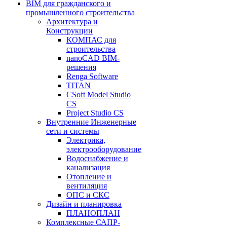
BIM для гражданского и
промышленного строительства
Архитектура и
Конструкции
КОМПАС для
строительства
nanoCAD BIM-
решения
Renga Software
TITAN
CSoft Model Studio
CS
Project Studio CS
Внутренние Инженерные
сети и системы
Электрика,
электрооборудование
Водоснабжение и
канализация
Отопление и
вентиляция
ОПС и СКС
Дизайн и планировка
ПЛАНОПЛАН
Комплексные САПР-