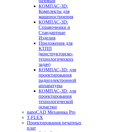
базовый
КОМПАС-3D:
Комплекты для
машиностроения
КОМПАС-3D:
Справочники и
Стандартные
Изделия
Приложения для
КТПП
(конструкторско-
технологических
задач)
КОМПАС-3D: для
проектирования
радиоэлектронной
аппаратуры
КОМПАС-3D: для
проектирования
технологической
оснастки
nanoCAD Механика Pro
T-FLEX
Проектирования печатных
плат