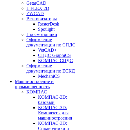
GstarCAD
T-FLEX 2D
ZWCAD
Векторизаторы
RasterDesk
Spotlight
Просмотрщики
Оформление
документации по СПДС
VetCAD++
СПДС GraphiCS
КОМПАС СПДС
Оформление
документации по ЕСКД
MechaniCS
Машиностроение и
промышленность
КОМПАС
КОМПАС-3D:
базовый
КОМПАС-3D:
Комплекты для
машиностроения
КОМПАС-3D:
Справочники и