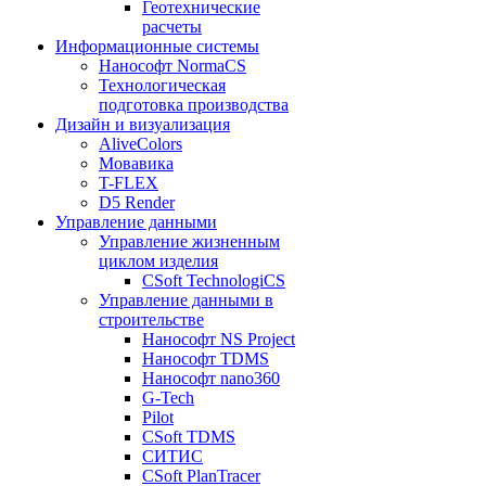
Геотехнические
расчеты
Информационные системы
Нанософт NormaCS
Технологическая
подготовка производства
Дизайн и визуализация
AliveColors
Мовавика
T-FLEX
D5 Render
Управление данными
Управление жизненным
циклом изделия
CSoft TechnologiCS
Управление данными в
строительстве
Нанософт NS Project
Нанософт TDMS
Нанософт nano360
G-Tech
Pilot
CSoft TDMS
СИТИС
CSoft PlanTracer