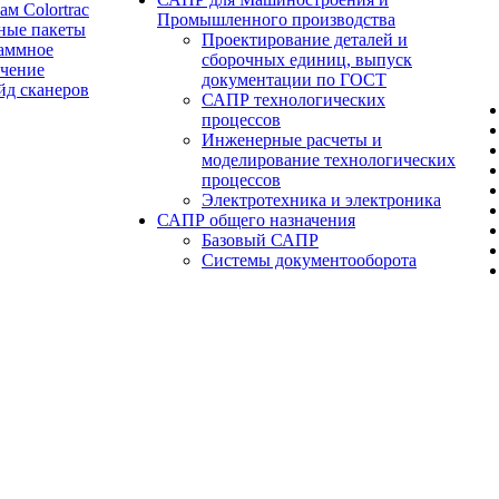
ам Colortrac
Промышленного производства
ные пакеты
Проектирование деталей и
аммное
сборочных единиц, выпуск
ечение
документации по ГОСТ
йд сканеров
САПР технологических
процессов
Инженерные расчеты и
моделирование технологических
процессов
Электротехника и электроника
САПР общего назначения
Базовый САПР
Системы документооборота