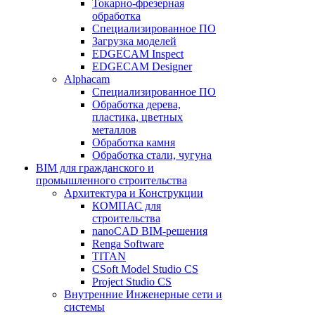
Токарно-фрезерная
обработка
Специализированное ПО
Загрузка моделей
EDGECAM Inspect
EDGECAM Designer
Alphacam
Специализированное ПО
Обработка дерева,
пластика, цветных
металлов
Обработка камня
Обработка стали, чугуна
BIM для гражданского и
промышленного строительства
Архитектура и Конструкции
КОМПАС для
строительства
nanoCAD BIM-решения
Renga Software
TITAN
CSoft Model Studio CS
Project Studio CS
Внутренние Инженерные сети и
системы