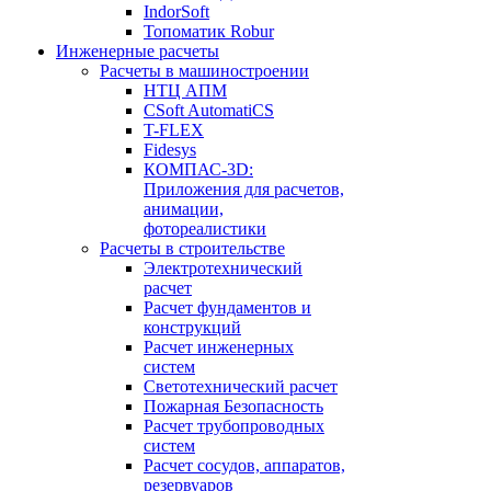
IndorSoft
Топоматик Robur
Инженерные расчеты
Расчеты в машиностроении
НТЦ АПМ
CSoft AutomatiCS
T-FLEX
Fidesys
КОМПАС-3D:
Приложения для расчетов,
анимации,
фотореалистики
Расчеты в строительстве
Электротехнический
расчет
Расчет фундаментов и
конструкций
Расчет инженерных
систем
Светотехнический расчет
Пожарная Безопасность
Расчет трубопроводных
систем
Расчет сосудов, аппаратов,
резервуаров