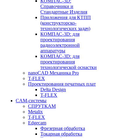
КОМПАС-3D:
Справочники и
Стандартные Изделия
Приложения для КТПП
(конструкторско-
технологических задач)
КОМПАС-3D: для
проектирования
радиоэлектронной
аппаратуры
КОМПАС-3D: для
проектирования
технологической оснастки
nanoCAD Механика Pro
T-FLEX
Проектирования печатных плат
Delta Design
T-FLEX
CAM-системы
СПРУТКAM
Metalix
T-FLEX
Edgecam
Фрезерная обработка
Токарная обработка