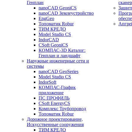
Генплан
сканер
nanoCAD GeoniCS
Защит
nanoCAD Землеустройство
Прогр
EngGeo
обесп
Топоматик Robur
Апгре
ТИМ КРЕДО
Model Studio CS
IndorCAD
CSoft GeoniCS
КОМПАС-3D Каталог:
Генплан и ландшафт
Наружные инженерные сети и
системы
nanoCAD GeoSeries
Model Studio CS
IndorSoft
КОМПАС-График
приложение
ПС ПРОФИЛЬ
CSoft EnergyCS
Комплекс Трубопровод
Топоматик Robur
Дорожное проектирование,
Искусственные сооружения
ТИМ КРЕДО