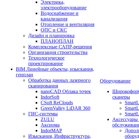
Электрика,
электрооборудование
Водоснабжение и
канализация
Отопление и вентиляция
ОПС и СКС
Дизайн и планировка
ПЛАНОПЛАН
Комплексные САПР-решения
Организация строительства
Технологическое
проектирование
BIM Линейные объекты, изыскания,
генплан
Обработка данных лазерного
Оборудование
сканирования
nanoCAD Облака точек
Широкофор
IndorSoft
сканеры
CSoft ReClouds
Smart
GreenValley LiDAR 360
SmartL
ГИС-системы
SmartL
ZULU
Аксессуары
Аксиома
обслуживан
IndorMAP
Допол
Изыскания, Инфраструктура,
оборуд