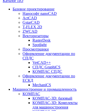
Каталог ПО
Базовое проектирование
Нанософт nanoCAD
ActCAD
GstarCAD
T-FLEX 2D
ZWCAD
Векторизаторы
RasterDesk
Spotlight
Просмотрщики
Оформление документации по
СПДС
VetCAD++
СПДС GraphiCS
КОМПАС СПДС
Оформление документации по
ЕСКД
MechaniCS
Машиностроение и промышленность
КОМПАС
КОМПАС-3D: базовый
КОМПАС-3D: Комплекты
для машиностроения