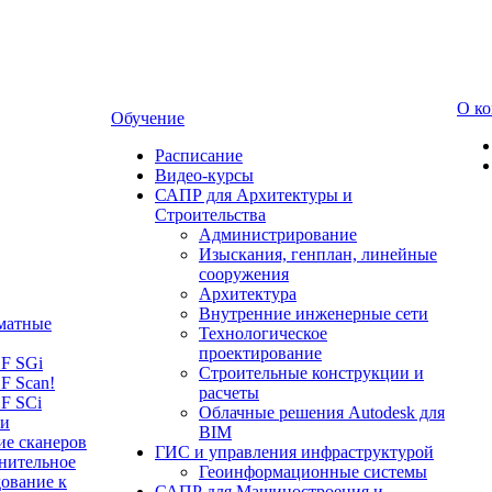
О к
Обучение
Расписание
Видео-курсы
САПР для Архитектуры и
Строительства
Администрирование
Изыскания, генплан, линейные
сооружения
Архитектура
Внутренние инженерные сети
матные
Технологическое
проектирование
LF SGi
Строительные конструкции и
F Scan!
расчеты
F SCi
Облачные решения Autodesk для
 и
BIM
ие сканеров
ГИС и управления инфраструктурой
нительное
Геоинформационные системы
ование к
САПР для Машиностроения и