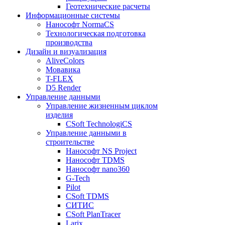
Геотехнические расчеты
Информационные системы
Нанософт NormaCS
Технологическая подготовка
производства
Дизайн и визуализация
AliveColors
Мовавика
T-FLEX
D5 Render
Управление данными
Управление жизненным циклом
изделия
CSoft TechnologiCS
Управление данными в
строительстве
Нанософт NS Project
Нанософт TDMS
Нанософт nano360
G-Tech
Pilot
CSoft TDMS
СИТИС
CSoft PlanTracer
Larix