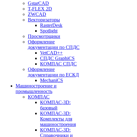
GstarCAD
T-FLEX 2D
ZWCAD
Векторизаторы
RasterDesk
Spotlight
Просмотрщики
Оформление
документации по СПДС
VetCAD++
СПДС GraphiCS
КОМПАС СПДС
Оформление
документации по ЕСКД
MechaniCS
Машиностроение и
промышленность
КОМПАС
КОМПАС-3D:
базовый
КОМПАС-3D:
Комплекты для
машиностроения
КОМПАС-3D:
Справочники и