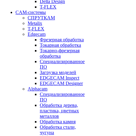
Delta Design
T-FLEX
CAM-системы
СПРУТКAM
Metalix
T-FLEX
Edgecam
Фрезерная обработка
Токарная обработка
Токарно-фрезерная
обработка
Специализированное
ПО
Загрузка моделей
EDGECAM Inspect
EDGECAM Designer
Alphacam
Специализированное
ПО
Обработка дерева,
пластика, цветных
металлов
Обработка камня
Обработка стали,
чугуна