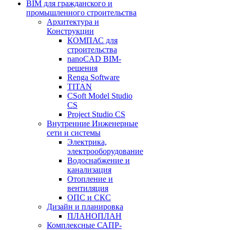
BIM для гражданского и
промышленного строительства
Архитектура и
Конструкции
КОМПАС для
строительства
nanoCAD BIM-
решения
Renga Software
TITAN
CSoft Model Studio
CS
Project Studio CS
Внутренние Инженерные
сети и системы
Электрика,
электрооборудование
Водоснабжение и
канализация
Отопление и
вентиляция
ОПС и СКС
Дизайн и планировка
ПЛАНОПЛАН
Комплексные САПР-