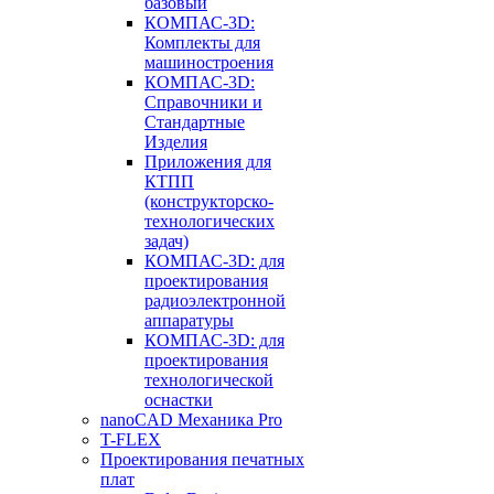
базовый
КОМПАС-3D:
Комплекты для
машиностроения
КОМПАС-3D:
Справочники и
Стандартные
Изделия
Приложения для
КТПП
(конструкторско-
технологических
задач)
КОМПАС-3D: для
проектирования
радиоэлектронной
аппаратуры
КОМПАС-3D: для
проектирования
технологической
оснастки
nanoCAD Механика Pro
T-FLEX
Проектирования печатных
плат