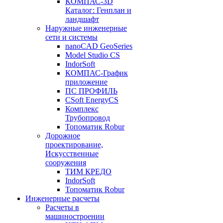
КОМПАС-3D
Каталог: Генплан и
ландшафт
Наружные инженерные
сети и системы
nanoCAD GeoSeries
Model Studio CS
IndorSoft
КОМПАС-График
приложение
ПС ПРОФИЛЬ
CSoft EnergyCS
Комплекс
Трубопровод
Топоматик Robur
Дорожное
проектирование,
Искусственные
сооружения
ТИМ КРЕДО
IndorSoft
Топоматик Robur
Инженерные расчеты
Расчеты в
машиностроении