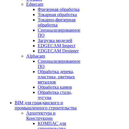
Edgecam
Фрезерная обработка
Токарная обработка
Токарно-фрезерная
обработка
Специализированное
ПО
Загрузка моделей
EDGECAM Inspect
EDGECAM Designer
Alphacam
Специализированное
ПО
Обработка дерева,
пластика, цветных
металлов
Обработка камня
Обработка стали,
чугуна
BIM для гражданского и
промышленного строительства
Архитектура и
Конструкции
КОМПАС для
строительства