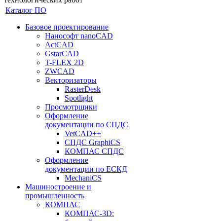
Каталог ПО
Базовое проектирование
Нанософт nanoCAD
ActCAD
GstarCAD
T-FLEX 2D
ZWCAD
Векторизаторы
RasterDesk
Spotlight
Просмотрщики
Оформление
документации по СПДС
VetCAD++
СПДС GraphiCS
КОМПАС СПДС
Оформление
документации по ЕСКД
MechaniCS
Машиностроение и
промышленность
КОМПАС
КОМПАС-3D: