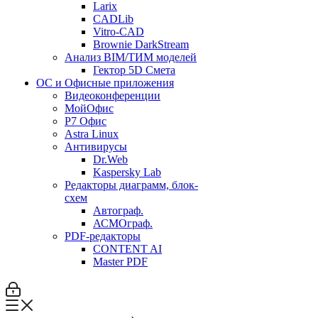
Larix
CADLib
Vitro-CAD
Brownie DarkStream
Анализ BIM/ТИМ моделей
Гектор 5D Смета
ОС и Офисные приложения
Видеоконференции
МойОфис
P7 Офис
Astra Linux
Антивирусы
Dr.Web
Kaspersky Lab
Редакторы диаграмм, блок-
схем
Автограф.
АСМОграф.
PDF-редакторы
CONTENT AI
Master PDF