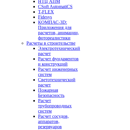
НТЦ АПМ
CSoft AutomatiCS
T-FLEX
Fidesys
КОМПАС-3D:
Приложения для
расчетов, анимации,
фотореалистики
Расчеты в строительстве
Электротехнический
расчет
Расчет фундаментов
и конструкций
Расчет инженерных
систем
Светотехнический
расчет
Пожарная
Безопасность
Расчет
трубопроводных
систем
Расчет сосудов,
аппаратов,
резервуаров