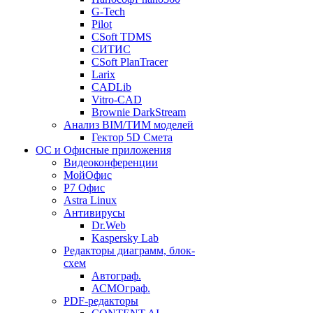
G-Tech
Pilot
CSoft TDMS
СИТИС
CSoft PlanTracer
Larix
CADLib
Vitro-CAD
Brownie DarkStream
Анализ BIM/ТИМ моделей
Гектор 5D Смета
ОС и Офисные приложения
Видеоконференции
МойОфис
P7 Офис
Astra Linux
Антивирусы
Dr.Web
Kaspersky Lab
Редакторы диаграмм, блок-
схем
Автограф.
АСМОграф.
PDF-редакторы