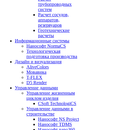
трубопроводных
систем
Расчет сосудов,
аппаратов,
резервуаров
Геотехнические
расчеты
Информационные системы
Нанософт NormaCS
Технологическая
подготовка производства
Дизайн и визуализация
AliveColors
Мовавика
T-FLEX
D5 Render
Управление данными
Управление жизненным
циклом изделия
CSoft TechnologiCS
Управление данными в
строительстве
Нанософт NS Project
Нанософт TDMS
Нанософт nano360