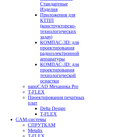
Стандартные
Изделия
Приложения для
КТПП
(конструкторско-
технологических
задач)
КОМПАС-3D: для
проектирования
радиоэлектронной
аппаратуры
КОМПАС-3D: для
проектирования
технологической
оснастки
nanoCAD Механика Pro
T-FLEX
Проектирования печатных
плат
Delta Design
T-FLEX
CAM-системы
СПРУТКAM
Metalix
T-FLEX