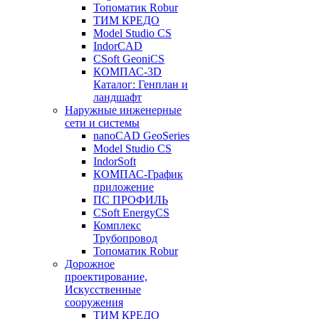
Топоматик Robur
ТИМ КРЕДО
Model Studio CS
IndorCAD
CSoft GeoniCS
КОМПАС-3D
Каталог: Генплан и
ландшафт
Наружные инженерные
сети и системы
nanoCAD GeoSeries
Model Studio CS
IndorSoft
КОМПАС-График
приложение
ПС ПРОФИЛЬ
CSoft EnergyCS
Комплекс
Трубопровод
Топоматик Robur
Дорожное
проектирование,
Искусственные
сооружения
ТИМ КРЕДО