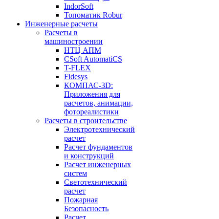
IndorSoft
Топоматик Robur
Инженерные расчеты
Расчеты в
машиностроении
НТЦ АПМ
CSoft AutomatiCS
T-FLEX
Fidesys
КОМПАС-3D:
Приложения для
расчетов, анимации,
фотореалистики
Расчеты в строительстве
Электротехнический
расчет
Расчет фундаментов
и конструкций
Расчет инженерных
систем
Светотехнический
расчет
Пожарная
Безопасность
Расчет