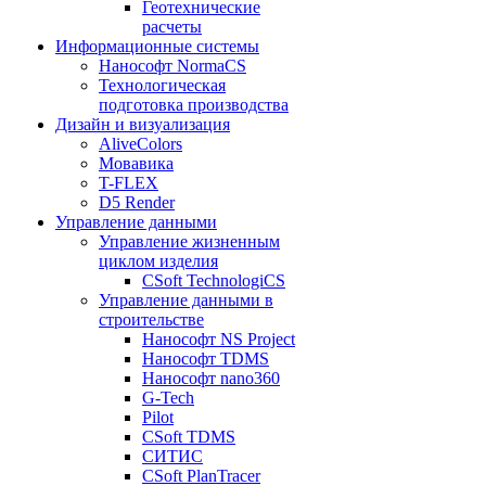
Геотехнические
расчеты
Информационные системы
Нанософт NormaCS
Технологическая
подготовка производства
Дизайн и визуализация
AliveColors
Мовавика
T-FLEX
D5 Render
Управление данными
Управление жизненным
циклом изделия
CSoft TechnologiCS
Управление данными в
строительстве
Нанософт NS Project
Нанософт TDMS
Нанософт nano360
G-Tech
Pilot
CSoft TDMS
СИТИС
CSoft PlanTracer