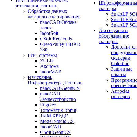
BIM Линейные объекты,
Широкоформатны
изыскания, генплан
сканеры
Обработка данных
SmartLF SGi
лазерного сканирования
SmartLF Sca
nanoCAD Облака
SmartLF SCi
точек
Аксессуары и
IndorSoft
обслуживание
CSoft ReClouds
сканеров
GreenValley LiDAR
Дополнител
360
оборудовани
ГИС-системы
сканерам
ZULU
Colortrac
Аксиома
Защитные
IndorMAP
пакеты
Изыскания,
Программн
Инфраструктура, Генплан
обеспечени
nanoCAD GeoniCS
Апгрейд
nanoCAD
сканеров
Землеустройство
EngGeo
Топоматик Robur
ТИМ КРЕДО
Model Studio CS
IndorCAD
CSoft GeoniCS