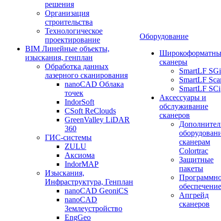
решения
Организация
строительства
Технологическое
Оборудование
проектирование
BIM Линейные объекты,
Широкоформатны
изыскания, генплан
сканеры
Обработка данных
SmartLF SGi
лазерного сканирования
SmartLF Sca
nanoCAD Облака
SmartLF SCi
точек
Аксессуары и
IndorSoft
обслуживание
CSoft ReClouds
сканеров
GreenValley LiDAR
Дополнител
360
оборудовани
ГИС-системы
сканерам
ZULU
Colortrac
Аксиома
Защитные
IndorMAP
пакеты
Изыскания,
Программн
Инфраструктура, Генплан
обеспечени
nanoCAD GeoniCS
Апгрейд
nanoCAD
сканеров
Землеустройство
EngGeo