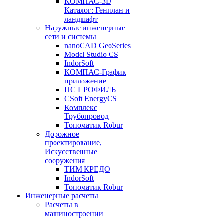
КОМПАС-3D
Каталог: Генплан и
ландшафт
Наружные инженерные
сети и системы
nanoCAD GeoSeries
Model Studio CS
IndorSoft
КОМПАС-График
приложение
ПС ПРОФИЛЬ
CSoft EnergyCS
Комплекс
Трубопровод
Топоматик Robur
Дорожное
проектирование,
Искусственные
сооружения
ТИМ КРЕДО
IndorSoft
Топоматик Robur
Инженерные расчеты
Расчеты в
машиностроении