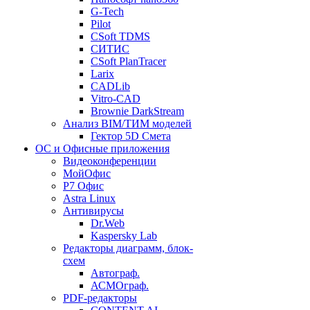
G-Tech
Pilot
CSoft TDMS
СИТИС
CSoft PlanTracer
Larix
CADLib
Vitro-CAD
Brownie DarkStream
Анализ BIM/ТИМ моделей
Гектор 5D Смета
ОС и Офисные приложения
Видеоконференции
МойОфис
P7 Офис
Astra Linux
Антивирусы
Dr.Web
Kaspersky Lab
Редакторы диаграмм, блок-
схем
Автограф.
АСМОграф.
PDF-редакторы