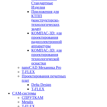
Стандартные
Изделия
Приложения для
КТПП
(конструкторско-
технологических
задач)
КОМПАС-3D: для
проектирования
радиоэлектронной
аппаратуры
КОМПАС-3D: для
проектирования
технологической
оснастки
nanoCAD Механика Pro
T-FLEX
Проектирования печатных
плат
Delta Design
T-FLEX
CAM-системы
СПРУТКAM
Metalix
T-FLEX