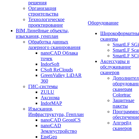
решения
Организация
строительства
Технологическое
Оборудование
проектирование
BIM Линейные объекты,
Широкоформатны
изыскания, генплан
сканеры
Обработка данных
SmartLF SGi
лазерного сканирования
SmartLF Sca
nanoCAD Облака
SmartLF SCi
точек
Аксессуары и
IndorSoft
обслуживание
CSoft ReClouds
сканеров
GreenValley LiDAR
Дополнител
360
оборудовани
ГИС-системы
сканерам
ZULU
Colortrac
Аксиома
Защитные
IndorMAP
пакеты
Изыскания,
Программн
Инфраструктура, Генплан
обеспечени
nanoCAD GeoniCS
Апгрейд
nanoCAD
сканеров
Землеустройство
EngGeo