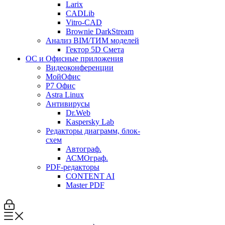
Larix
CADLib
Vitro-CAD
Brownie DarkStream
Анализ BIM/ТИМ моделей
Гектор 5D Смета
ОС и Офисные приложения
Видеоконференции
МойОфис
P7 Офис
Astra Linux
Антивирусы
Dr.Web
Kaspersky Lab
Редакторы диаграмм, блок-
схем
Автограф.
АСМОграф.
PDF-редакторы
CONTENT AI
Master PDF