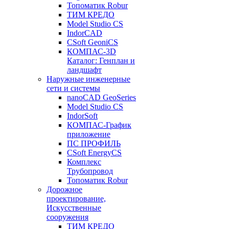
Топоматик Robur
ТИМ КРЕДО
Model Studio CS
IndorCAD
CSoft GeoniCS
КОМПАС-3D
Каталог: Генплан и
ландшафт
Наружные инженерные
сети и системы
nanoCAD GeoSeries
Model Studio CS
IndorSoft
КОМПАС-График
приложение
ПС ПРОФИЛЬ
CSoft EnergyCS
Комплекс
Трубопровод
Топоматик Robur
Дорожное
проектирование,
Искусственные
сооружения
ТИМ КРЕДО