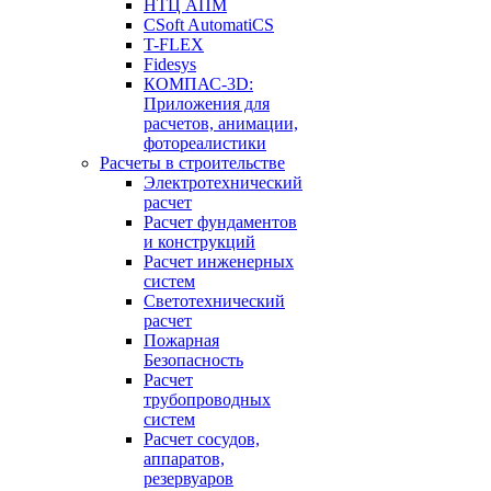
НТЦ АПМ
CSoft AutomatiCS
T-FLEX
Fidesys
КОМПАС-3D:
Приложения для
расчетов, анимации,
фотореалистики
Расчеты в строительстве
Электротехнический
расчет
Расчет фундаментов
и конструкций
Расчет инженерных
систем
Светотехнический
расчет
Пожарная
Безопасность
Расчет
трубопроводных
систем
Расчет сосудов,
аппаратов,
резервуаров