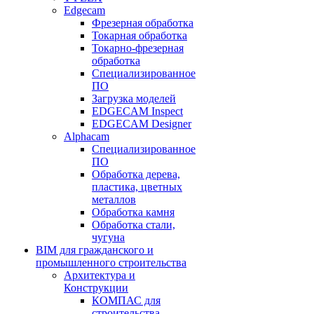
Edgecam
Фрезерная обработка
Токарная обработка
Токарно-фрезерная
обработка
Специализированное
ПО
Загрузка моделей
EDGECAM Inspect
EDGECAM Designer
Alphacam
Специализированное
ПО
Обработка дерева,
пластика, цветных
металлов
Обработка камня
Обработка стали,
чугуна
BIM для гражданского и
промышленного строительства
Архитектура и
Конструкции
КОМПАС для
строительства