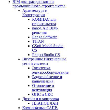
BIM для гражданского и
промышленного строительства
Архитектура и
Конструкции
КОМПАС для
строительства
nanoCAD BIM-
решения
Renga Software
TITAN
CSoft Model Studio
CS
Project Studio CS
Внутренние Инженерные
сети и системы
Электрика,
электрооборудование
Водоснабжение и
канализация
Отопление и
вентиляция
ОПС и СКС
Дизайн и планировка
ПЛАНОПЛАН
Комплексные САПР-