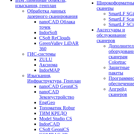
BIM Линейные объекты,
Широкоформатны
изыскания, генплан
сканеры
Обработка данных
SmartLF SGi
лазерного сканирования
SmartLF Sca
nanoCAD Облака
SmartLF SCi
точек
Аксессуары и
IndorSoft
обслуживание
CSoft ReClouds
сканеров
GreenValley LiDAR
Дополнител
360
оборудовани
ГИС-системы
сканерам
ZULU
Colortrac
Аксиома
Защитные
IndorMAP
пакеты
Изыскания,
Программн
Инфраструктура, Генплан
обеспечени
nanoCAD GeoniCS
Апгрейд
nanoCAD
сканеров
Землеустройство
EngGeo
Топоматик Robur
ТИМ КРЕДО
Model Studio CS
IndorCAD
CSoft GeoniCS