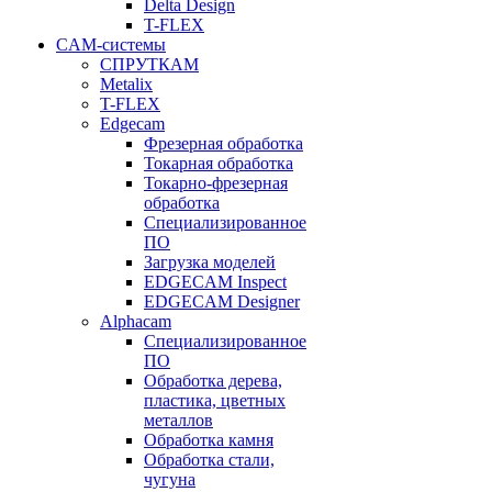
Delta Design
T-FLEX
CAM-системы
СПРУТКAM
Metalix
T-FLEX
Edgecam
Фрезерная обработка
Токарная обработка
Токарно-фрезерная
обработка
Специализированное
ПО
Загрузка моделей
EDGECAM Inspect
EDGECAM Designer
Alphacam
Специализированное
ПО
Обработка дерева,
пластика, цветных
металлов
Обработка камня
Обработка стали,
чугуна