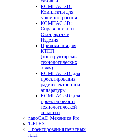
базовый
КОМПАС-3D:
Комплекты для
машиностроения
КОМПАС-3D:
Справочники и
Стандартные
Изделия
Приложения для
КТПП
(конструкторско-
технологических
задач)
КОМПАС-3D: для
проектирования
радиоэлектронной
аппаратуры
КОМПАС-3D: для
проектирования
технологической
оснастки
nanoCAD Механика Pro
T-FLEX
Проектирования печатных
плат