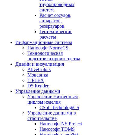
трубопроводных
систем
Расчет сосудов,
аппаратов,
резервуаров
Геотехнические
расчеты
Информационные системы
Нанософт NormaCS
Технологическая
подготовка производства
Дизайн и визуализация
AliveColors
Мовавика
T-FLEX
D5 Render
Управление данными
Управление жизненным
циклом изделия
CSoft TechnologiCS
Управление данными в
строительстве
Нанософт NS Project
Нанософт TDMS
Нанософт nano360