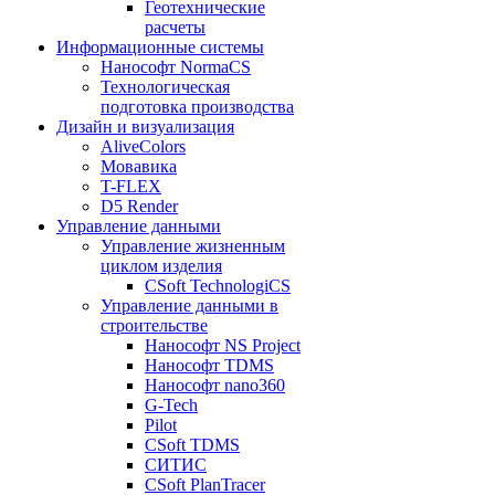
Геотехнические
расчеты
Информационные системы
Нанософт NormaCS
Технологическая
подготовка производства
Дизайн и визуализация
AliveColors
Мовавика
T-FLEX
D5 Render
Управление данными
Управление жизненным
циклом изделия
CSoft TechnologiCS
Управление данными в
строительстве
Нанософт NS Project
Нанософт TDMS
Нанософт nano360
G-Tech
Pilot
CSoft TDMS
СИТИС
CSoft PlanTracer