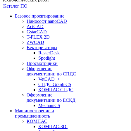
Каталог ПО
Базовое проектирование
Нанософт nanoCAD
ActCAD
GstarCAD
T-FLEX 2D
ZWCAD
Векторизаторы
RasterDesk
Spotlight
Просмотрщики
Оформление
документации по СПДС
VetCAD++
СПДС GraphiCS
КОМПАС СПДС
Оформление
документации по ЕСКД
MechaniCS
Машиностроение и
промышленность
КОМПАС
КОМПАС-3D: