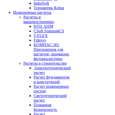
IndorSoft
Топоматик Robur
Инженерные расчеты
Расчеты в
машиностроении
НТЦ АПМ
CSoft AutomatiCS
T-FLEX
Fidesys
КОМПАС-3D:
Приложения для
расчетов, анимации,
фотореалистики
Расчеты в строительстве
Электротехнический
расчет
Расчет фундаментов
и конструкций
Расчет инженерных
систем
Светотехнический
расчет
Пожарная
Безопасность
Расчет