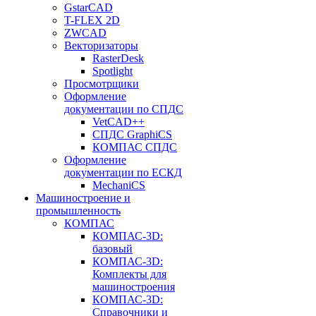
GstarCAD
T-FLEX 2D
ZWCAD
Векторизаторы
RasterDesk
Spotlight
Просмотрщики
Оформление
документации по СПДС
VetCAD++
СПДС GraphiCS
КОМПАС СПДС
Оформление
документации по ЕСКД
MechaniCS
Машиностроение и
промышленность
КОМПАС
КОМПАС-3D:
базовый
КОМПАС-3D:
Комплекты для
машиностроения
КОМПАС-3D:
Справочники и