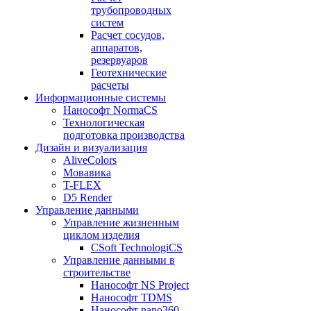
трубопроводных
систем
Расчет сосудов,
аппаратов,
резервуаров
Геотехнические
расчеты
Информационные системы
Нанософт NormaCS
Технологическая
подготовка производства
Дизайн и визуализация
AliveColors
Мовавика
T-FLEX
D5 Render
Управление данными
Управление жизненным
циклом изделия
CSoft TechnologiCS
Управление данными в
строительстве
Нанософт NS Project
Нанософт TDMS
Нанософт nano360