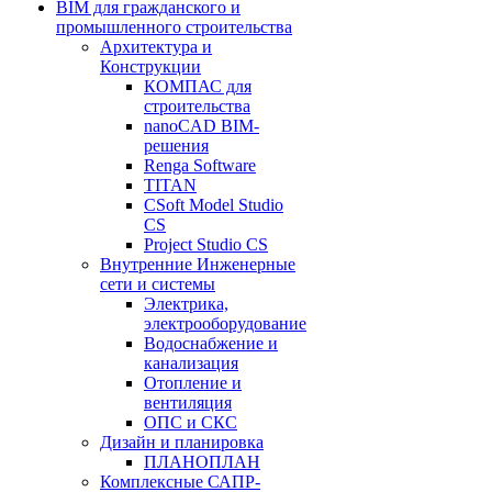
BIM для гражданского и
промышленного строительства
Архитектура и
Конструкции
КОМПАС для
строительства
nanoCAD BIM-
решения
Renga Software
TITAN
CSoft Model Studio
CS
Project Studio CS
Внутренние Инженерные
сети и системы
Электрика,
электрооборудование
Водоснабжение и
канализация
Отопление и
вентиляция
ОПС и СКС
Дизайн и планировка
ПЛАНОПЛАН
Комплексные САПР-