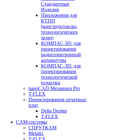
Стандартные
Изделия
Приложения для
КТПП
(конструкторско-
технологических
задач)
КОМПАС-3D: для
проектирования
радиоэлектронной
аппаратуры
КОМПАС-3D: для
проектирования
технологической
оснастки
nanoCAD Механика Pro
T-FLEX
Проектирования печатных
плат
Delta Design
T-FLEX
CAM-системы
СПРУТКAM
Metalix
T-FLEX