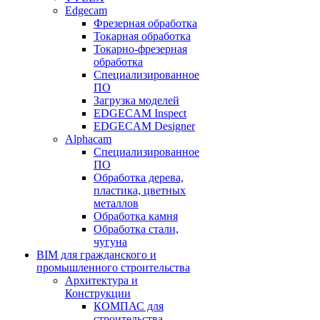
Edgecam
Фрезерная обработка
Токарная обработка
Токарно-фрезерная
обработка
Специализированное
ПО
Загрузка моделей
EDGECAM Inspect
EDGECAM Designer
Alphacam
Специализированное
ПО
Обработка дерева,
пластика, цветных
металлов
Обработка камня
Обработка стали,
чугуна
BIM для гражданского и
промышленного строительства
Архитектура и
Конструкции
КОМПАС для
строительства