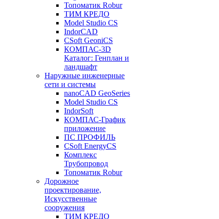
Топоматик Robur
ТИМ КРЕДО
Model Studio CS
IndorCAD
CSoft GeoniCS
КОМПАС-3D
Каталог: Генплан и
ландшафт
Наружные инженерные
сети и системы
nanoCAD GeoSeries
Model Studio CS
IndorSoft
КОМПАС-График
приложение
ПС ПРОФИЛЬ
CSoft EnergyCS
Комплекс
Трубопровод
Топоматик Robur
Дорожное
проектирование,
Искусственные
сооружения
ТИМ КРЕДО