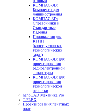
базовый
КОМПАС-3D:
Комплекты для
машиностроения
КОМПАС-3D:
Справочники и
Стандартные
Изделия
Приложения для
КТПП
(конструкторско-
технологических
задач)
КОМПАС-3D: для
проектирования
радиоэлектронной
аппаратуры
КОМПАС-3D: для
проектирования
технологической
оснастки
nanoCAD Механика Pro
T-FLEX
Проектирования печатных
плат