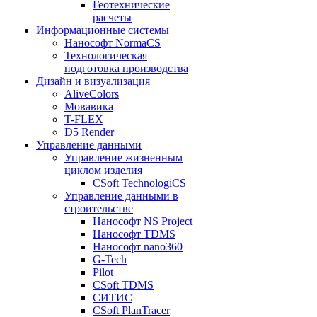
Геотехнические
расчеты
Информационные системы
Нанософт NormaCS
Технологическая
подготовка производства
Дизайн и визуализация
AliveColors
Мовавика
T-FLEX
D5 Render
Управление данными
Управление жизненным
циклом изделия
CSoft TechnologiCS
Управление данными в
строительстве
Нанософт NS Project
Нанософт TDMS
Нанософт nano360
G-Tech
Pilot
CSoft TDMS
СИТИС
CSoft PlanTracer