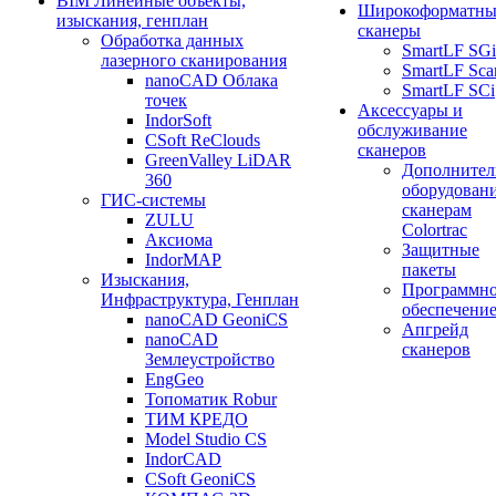
BIM Линейные объекты,
Широкоформатны
изыскания, генплан
сканеры
Обработка данных
SmartLF SGi
лазерного сканирования
SmartLF Sca
nanoCAD Облака
SmartLF SCi
точек
Аксессуары и
IndorSoft
обслуживание
CSoft ReClouds
сканеров
GreenValley LiDAR
Дополнител
360
оборудовани
ГИС-системы
сканерам
ZULU
Colortrac
Аксиома
Защитные
IndorMAP
пакеты
Изыскания,
Программн
Инфраструктура, Генплан
обеспечени
nanoCAD GeoniCS
Апгрейд
nanoCAD
сканеров
Землеустройство
EngGeo
Топоматик Robur
ТИМ КРЕДО
Model Studio CS
IndorCAD
CSoft GeoniCS