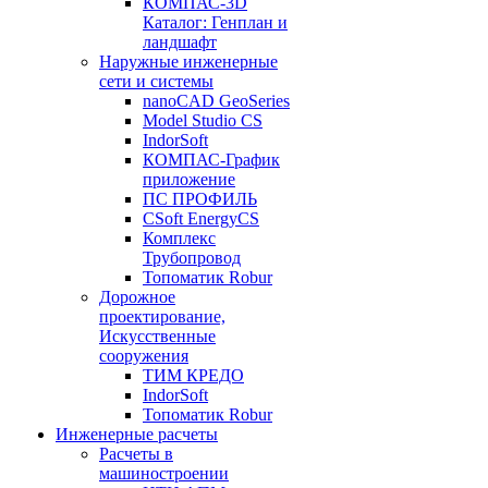
КОМПАС-3D
Каталог: Генплан и
ландшафт
Наружные инженерные
сети и системы
nanoCAD GeoSeries
Model Studio CS
IndorSoft
КОМПАС-График
приложение
ПС ПРОФИЛЬ
CSoft EnergyCS
Комплекс
Трубопровод
Топоматик Robur
Дорожное
проектирование,
Искусственные
сооружения
ТИМ КРЕДО
IndorSoft
Топоматик Robur
Инженерные расчеты
Расчеты в
машиностроении