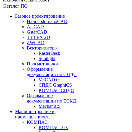
Каталог ПО
Базовое проектирование
Нанософт nanoCAD
ActCAD
GstarCAD
T-FLEX 2D
ZWCAD
Векторизаторы
RasterDesk
Spotlight
Просмотрщики
Оформление
документации по СПДС
VetCAD++
СПДС GraphiCS
КОМПАС СПДС
Оформление
документации по ЕСКД
MechaniCS
Машиностроение и
промышленность
КОМПАС
КОМПАС-3D: