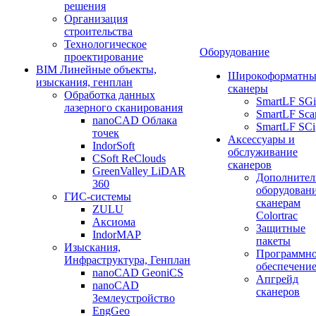
решения
Организация
строительства
Технологическое
Оборудование
проектирование
BIM Линейные объекты,
Широкоформатны
изыскания, генплан
сканеры
Обработка данных
SmartLF SGi
лазерного сканирования
SmartLF Sca
nanoCAD Облака
SmartLF SCi
точек
Аксессуары и
IndorSoft
обслуживание
CSoft ReClouds
сканеров
GreenValley LiDAR
Дополнител
360
оборудовани
ГИС-системы
сканерам
ZULU
Colortrac
Аксиома
Защитные
IndorMAP
пакеты
Изыскания,
Программн
Инфраструктура, Генплан
обеспечени
nanoCAD GeoniCS
Апгрейд
nanoCAD
сканеров
Землеустройство
EngGeo