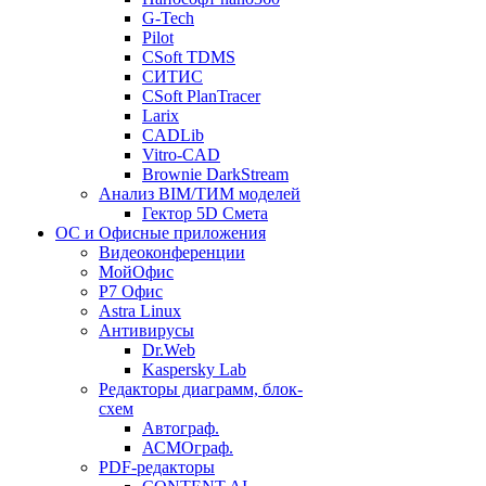
G-Tech
Pilot
CSoft TDMS
СИТИС
CSoft PlanTracer
Larix
CADLib
Vitro-CAD
Brownie DarkStream
Анализ BIM/ТИМ моделей
Гектор 5D Смета
ОС и Офисные приложения
Видеоконференции
МойОфис
P7 Офис
Astra Linux
Антивирусы
Dr.Web
Kaspersky Lab
Редакторы диаграмм, блок-
схем
Автограф.
АСМОграф.
PDF-редакторы