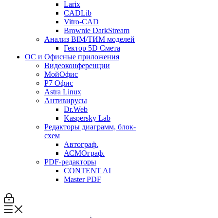
Larix
CADLib
Vitro-CAD
Brownie DarkStream
Анализ BIM/ТИМ моделей
Гектор 5D Смета
ОС и Офисные приложения
Видеоконференции
МойОфис
P7 Офис
Astra Linux
Антивирусы
Dr.Web
Kaspersky Lab
Редакторы диаграмм, блок-
схем
Автограф.
АСМОграф.
PDF-редакторы
CONTENT AI
Master PDF