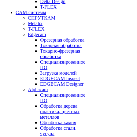
Delta Design
T-FLEX
CAM-системы
СПРУТКAM
Metalix
T-FLEX
Edgecam
Фрезерная обработка
Токарная обработка
Токарно-фрезерная
обработка
Специализированное
ПО
Загрузка моделей
EDGECAM Inspect
EDGECAM Designer
Alphacam
Специализированное
ПО
Обработка дерева,
пластика, цветных
металлов
Обработка камня
Обработка стали,
чугуна