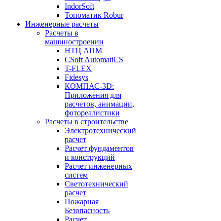
IndorSoft
Топоматик Robur
Инженерные расчеты
Расчеты в
машиностроении
НТЦ АПМ
CSoft AutomatiCS
T-FLEX
Fidesys
КОМПАС-3D:
Приложения для
расчетов, анимации,
фотореалистики
Расчеты в строительстве
Электротехнический
расчет
Расчет фундаментов
и конструкций
Расчет инженерных
систем
Светотехнический
расчет
Пожарная
Безопасность
Расчет