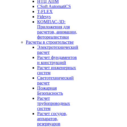
НТЦ АПМ
CSoft AutomatiCS
T-FLEX
Fidesys
КОМПАС-3D:
Приложения для
расчетов, анимации,
фотореалистики
Расчеты в строительстве
Электротехнический
расчет
Расчет фундаментов
и конструкций
Расчет инженерных
систем
Светотехнический
расчет
Пожарная
Безопасность
Расчет
трубопроводных
систем
Расчет сосудов,
аппаратов,
резервуаров