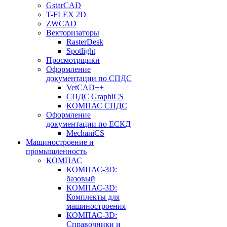
GstarCAD
T-FLEX 2D
ZWCAD
Векторизаторы
RasterDesk
Spotlight
Просмотрщики
Оформление
документации по СПДС
VetCAD++
СПДС GraphiCS
КОМПАС СПДС
Оформление
документации по ЕСКД
MechaniCS
Машиностроение и
промышленность
КОМПАС
КОМПАС-3D:
базовый
КОМПАС-3D:
Комплекты для
машиностроения
КОМПАС-3D:
Справочники и