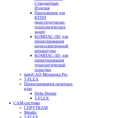
Стандартные
Изделия
Приложения для
КТПП
(конструкторско-
технологических
задач)
КОМПАС-3D: для
проектирования
радиоэлектронной
аппаратуры
КОМПАС-3D: для
проектирования
технологической
оснастки
nanoCAD Механика Pro
T-FLEX
Проектирования печатных
плат
Delta Design
T-FLEX
CAM-системы
СПРУТКAM
Metalix
T-FLEX