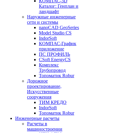
КОМПАС-3D
Каталог: Генплан и
ландшафт
Наружные инженерные
сети и системы
nanoCAD GeoSeries
Model Studio CS
IndorSoft
КОМПАС-График
приложение
ПС ПРОФИЛЬ
CSoft EnergyCS
Комплекс
Трубопровод
Топоматик Robur
Дорожное
проектирование,
Искусственные
сооружения
ТИМ КРЕДО
IndorSoft
Топоматик Robur
Инженерные расчеты
Расчеты в
машиностроении