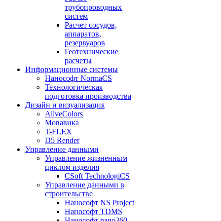
трубопроводных
систем
Расчет сосудов,
аппаратов,
резервуаров
Геотехнические
расчеты
Информационные системы
Нанософт NormaCS
Технологическая
подготовка производства
Дизайн и визуализация
AliveColors
Мовавика
T-FLEX
D5 Render
Управление данными
Управление жизненным
циклом изделия
CSoft TechnologiCS
Управление данными в
строительстве
Нанософт NS Project
Нанософт TDMS
Нанософт nano360