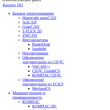
Каталог ПО
Базовое проектирование
Нанософт nanoCAD
ActCAD
GstarCAD
T-FLEX 2D
ZWCAD
Векторизаторы
RasterDesk
Spotlight
Просмотрщики
Оформление
документации по СПДС
VetCAD++
СПДС GraphiCS
КОМПАС СПДС
Оформление
документации по ЕСКД
MechaniCS
Машиностроение и
промышленность
КОМПАС
КОМПАС-3D: