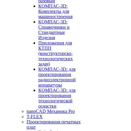
базовый
КОМПАС-3D:
Комплекты для
машиностроения
КОМПАС-3D:
Справочники и
Стандартные
Изделия
Приложения для
КТПП
(конструкторско-
технологических
задач)
КОМПАС-3D: для
проектирования
радиоэлектронной
аппаратуры
КОМПАС-3D: для
проектирования
технологической
оснастки
nanoCAD Механика Pro
T-FLEX
Проектирования печатных
плат