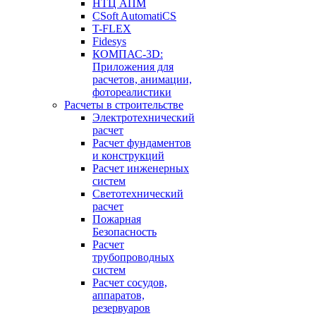
НТЦ АПМ
CSoft AutomatiCS
T-FLEX
Fidesys
КОМПАС-3D:
Приложения для
расчетов, анимации,
фотореалистики
Расчеты в строительстве
Электротехнический
расчет
Расчет фундаментов
и конструкций
Расчет инженерных
систем
Светотехнический
расчет
Пожарная
Безопасность
Расчет
трубопроводных
систем
Расчет сосудов,
аппаратов,
резервуаров