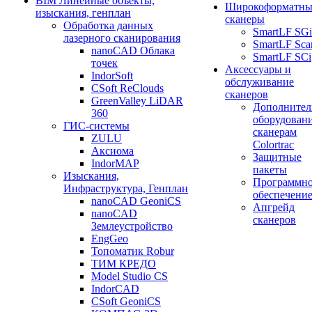
BIM Линейные объекты,
Широкоформатны
изыскания, генплан
сканеры
Обработка данных
SmartLF SGi
лазерного сканирования
SmartLF Sca
nanoCAD Облака
SmartLF SCi
точек
Аксессуары и
IndorSoft
обслуживание
CSoft ReClouds
сканеров
GreenValley LiDAR
Дополнител
360
оборудовани
ГИС-системы
сканерам
ZULU
Colortrac
Аксиома
Защитные
IndorMAP
пакеты
Изыскания,
Программн
Инфраструктура, Генплан
обеспечени
nanoCAD GeoniCS
Апгрейд
nanoCAD
сканеров
Землеустройство
EngGeo
Топоматик Robur
ТИМ КРЕДО
Model Studio CS
IndorCAD
CSoft GeoniCS