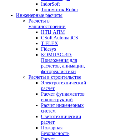
IndorSoft
Топоматик Robur
Инженерные расчеты
Расчеты в
машиностроении
НТЦ АПМ
CSoft AutomatiCS
T-FLEX
Fidesys
КОМПАС-3D:
Приложения для
расчетов, анимации,
фотореалистики
Расчеты в строительстве
Электротехнический
расчет
Расчет фундаментов
и конструкций
Расчет инженерных
систем
Светотехнический
расчет
Пожарная
Безопасность
Расчет