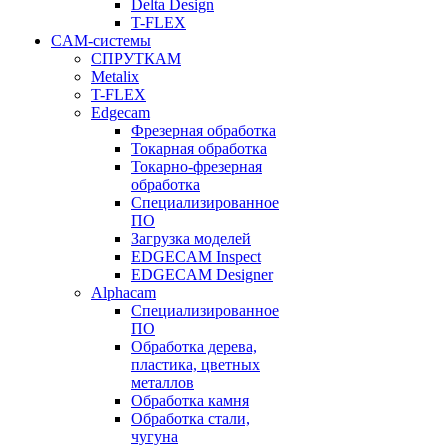
Delta Design
T-FLEX
CAM-системы
СПРУТКAM
Metalix
T-FLEX
Edgecam
Фрезерная обработка
Токарная обработка
Токарно-фрезерная
обработка
Специализированное
ПО
Загрузка моделей
EDGECAM Inspect
EDGECAM Designer
Alphacam
Специализированное
ПО
Обработка дерева,
пластика, цветных
металлов
Обработка камня
Обработка стали,
чугуна