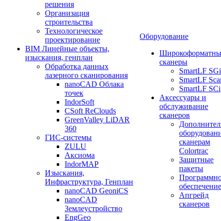
решения
Организация
строительства
Технологическое
Оборудование
проектирование
BIM Линейные объекты,
Широкоформатны
изыскания, генплан
сканеры
Обработка данных
SmartLF SGi
лазерного сканирования
SmartLF Sca
nanoCAD Облака
SmartLF SCi
точек
Аксессуары и
IndorSoft
обслуживание
CSoft ReClouds
сканеров
GreenValley LiDAR
Дополнител
360
оборудовани
ГИС-системы
сканерам
ZULU
Colortrac
Аксиома
Защитные
IndorMAP
пакеты
Изыскания,
Программн
Инфраструктура, Генплан
обеспечени
nanoCAD GeoniCS
Апгрейд
nanoCAD
сканеров
Землеустройство
EngGeo