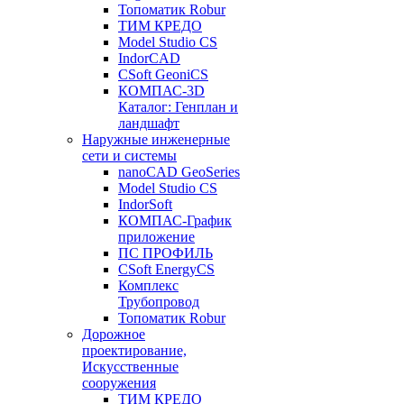
Топоматик Robur
ТИМ КРЕДО
Model Studio CS
IndorCAD
CSoft GeoniCS
КОМПАС-3D
Каталог: Генплан и
ландшафт
Наружные инженерные
сети и системы
nanoCAD GeoSeries
Model Studio CS
IndorSoft
КОМПАС-График
приложение
ПС ПРОФИЛЬ
CSoft EnergyCS
Комплекс
Трубопровод
Топоматик Robur
Дорожное
проектирование,
Искусственные
сооружения
ТИМ КРЕДО