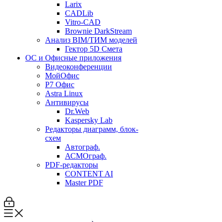
Larix
CADLib
Vitro-CAD
Brownie DarkStream
Анализ BIM/ТИМ моделей
Гектор 5D Смета
ОС и Офисные приложения
Видеоконференции
МойОфис
P7 Офис
Astra Linux
Антивирусы
Dr.Web
Kaspersky Lab
Редакторы диаграмм, блок-
схем
Автограф.
АСМОграф.
PDF-редакторы
CONTENT AI
Master PDF