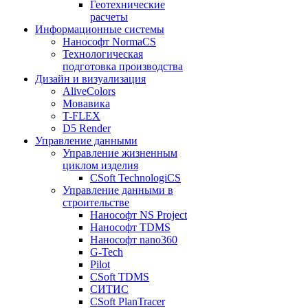
Геотехнические
расчеты
Информационные системы
Нанософт NormaCS
Технологическая
подготовка производства
Дизайн и визуализация
AliveColors
Мовавика
T-FLEX
D5 Render
Управление данными
Управление жизненным
циклом изделия
CSoft TechnologiCS
Управление данными в
строительстве
Нанософт NS Project
Нанософт TDMS
Нанософт nano360
G-Tech
Pilot
CSoft TDMS
СИТИС
CSoft PlanTracer