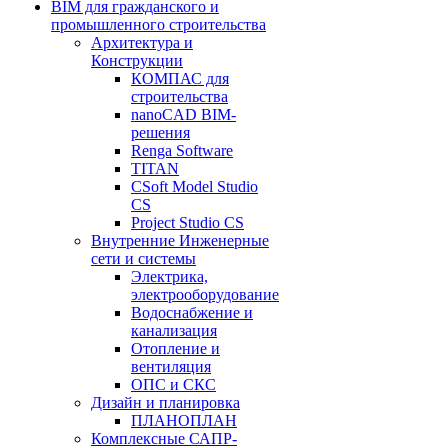
BIM для гражданского и
промышленного строительства
Архитектура и
Конструкции
КОМПАС для
строительства
nanoCAD BIM-
решения
Renga Software
TITAN
CSoft Model Studio
CS
Project Studio CS
Внутренние Инженерные
сети и системы
Электрика,
электрооборудование
Водоснабжение и
канализация
Отопление и
вентиляция
ОПС и СКС
Дизайн и планировка
ПЛАНОПЛАН
Комплексные САПР-