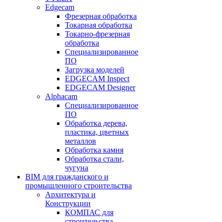
Edgecam
Фрезерная обработка
Токарная обработка
Токарно-фрезерная
обработка
Специализированное
ПО
Загрузка моделей
EDGECAM Inspect
EDGECAM Designer
Alphacam
Специализированное
ПО
Обработка дерева,
пластика, цветных
металлов
Обработка камня
Обработка стали,
чугуна
BIM для гражданского и
промышленного строительства
Архитектура и
Конструкции
КОМПАС для
строительства