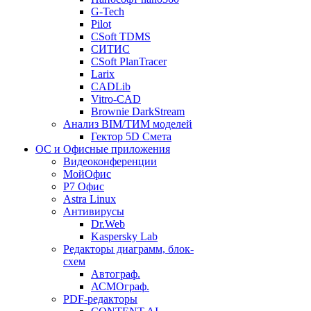
G-Tech
Pilot
CSoft TDMS
СИТИС
CSoft PlanTracer
Larix
CADLib
Vitro-CAD
Brownie DarkStream
Анализ BIM/ТИМ моделей
Гектор 5D Смета
ОС и Офисные приложения
Видеоконференции
МойОфис
P7 Офис
Astra Linux
Антивирусы
Dr.Web
Kaspersky Lab
Редакторы диаграмм, блок-
схем
Автограф.
АСМОграф.
PDF-редакторы