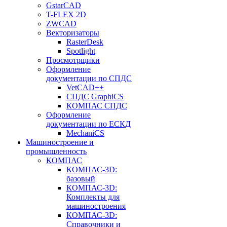
GstarCAD
T-FLEX 2D
ZWCAD
Векторизаторы
RasterDesk
Spotlight
Просмотрщики
Оформление
документации по СПДС
VetCAD++
СПДС GraphiCS
КОМПАС СПДС
Оформление
документации по ЕСКД
MechaniCS
Машиностроение и
промышленность
КОМПАС
КОМПАС-3D:
базовый
КОМПАС-3D:
Комплекты для
машиностроения
КОМПАС-3D:
Справочники и