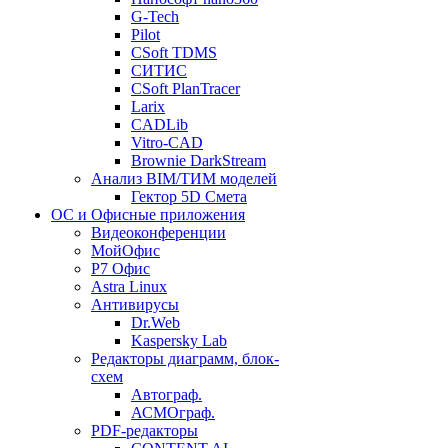
G-Tech
Pilot
CSoft TDMS
СИТИС
CSoft PlanTracer
Larix
CADLib
Vitro-CAD
Brownie DarkStream
Анализ BIM/ТИМ моделей
Гектор 5D Смета
ОС и Офисные приложения
Видеоконференции
МойОфис
P7 Офис
Astra Linux
Антивирусы
Dr.Web
Kaspersky Lab
Редакторы диаграмм, блок-
схем
Автограф.
АСМОграф.
PDF-редакторы