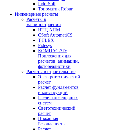
IndorSoft
Топоматик Robur
Инженерные расчеты
Расчеты в
машиностроении
НТЦ АПМ
CSoft AutomatiCS
T-FLEX
Fidesys
КОМПАС-3D:
Приложения для
расчетов, анимации,
фотореалистики
Расчеты в строительстве
Электротехнический
расчет
Расчет фундаментов
и конструкций
Расчет инженерных
систем
Светотехнический
расчет
Пожарная
Безопасность
Расчет