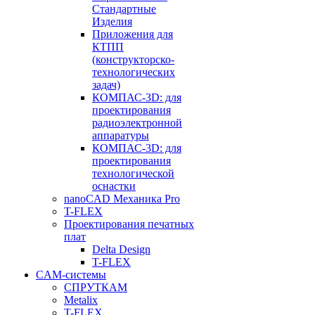
Стандартные
Изделия
Приложения для
КТПП
(конструкторско-
технологических
задач)
КОМПАС-3D: для
проектирования
радиоэлектронной
аппаратуры
КОМПАС-3D: для
проектирования
технологической
оснастки
nanoCAD Механика Pro
T-FLEX
Проектирования печатных
плат
Delta Design
T-FLEX
CAM-системы
СПРУТКAM
Metalix
T-FLEX