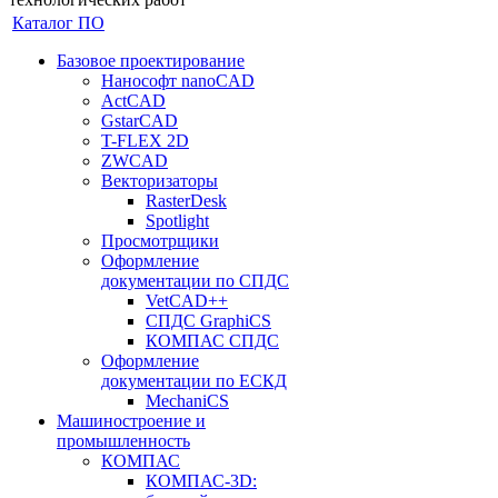
Каталог ПО
Базовое проектирование
Нанософт nanoCAD
ActCAD
GstarCAD
T-FLEX 2D
ZWCAD
Векторизаторы
RasterDesk
Spotlight
Просмотрщики
Оформление
документации по СПДС
VetCAD++
СПДС GraphiCS
КОМПАС СПДС
Оформление
документации по ЕСКД
MechaniCS
Машиностроение и
промышленность
КОМПАС
КОМПАС-3D: