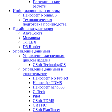
Геотехнические
расчеты
Информационные системы
Нанософт NormaCS
Технологическая
подготовка производства
Дизайн и визуализация
AliveColors
Мовавика
T-FLEX
D5 Render
Управление данными
Управление жизненным
циклом изделия
CSoft TechnologiCS
Управление данными в
строительстве
Нанософт NS Project
Нанософт TDMS
Нанософт nano360
G-Tech
Pilot
CSoft TDMS
СИТИС
CSoft PlanTracer