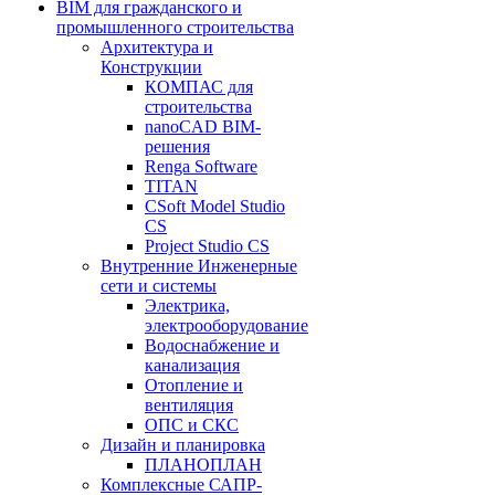
BIM для гражданского и
промышленного строительства
Архитектура и
Конструкции
КОМПАС для
строительства
nanoCAD BIM-
решения
Renga Software
TITAN
CSoft Model Studio
CS
Project Studio CS
Внутренние Инженерные
сети и системы
Электрика,
электрооборудование
Водоснабжение и
канализация
Отопление и
вентиляция
ОПС и СКС
Дизайн и планировка
ПЛАНОПЛАН
Комплексные САПР-