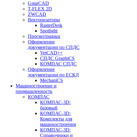
GstarCAD
T-FLEX 2D
ZWCAD
Векторизаторы
RasterDesk
Spotlight
Просмотрщики
Оформление
документации по СПДС
VetCAD++
СПДС GraphiCS
КОМПАС СПДС
Оформление
документации по ЕСКД
MechaniCS
Машиностроение и
промышленность
КОМПАС
КОМПАС-3D:
базовый
КОМПАС-3D:
Комплекты для
машиностроения
КОМПАС-3D:
Справочники и