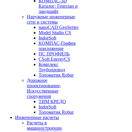
КОМПАС-3D
Каталог: Генплан и
ландшафт
Наружные инженерные
сети и системы
nanoCAD GeoSeries
Model Studio CS
IndorSoft
КОМПАС-График
приложение
ПС ПРОФИЛЬ
CSoft EnergyCS
Комплекс
Трубопровод
Топоматик Robur
Дорожное
проектирование,
Искусственные
сооружения
ТИМ КРЕДО
IndorSoft
Топоматик Robur
Инженерные расчеты
Расчеты в
машиностроении