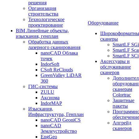
решения
Организация
строительства
Технологическое
Оборудование
проектирование
BIM Линейные объекты,
Широкоформатны
изыскания, генплан
сканеры
Обработка данных
SmartLF SGi
лазерного сканирования
SmartLF Sca
nanoCAD Облака
SmartLF SCi
точек
Аксессуары и
IndorSoft
обслуживание
CSoft ReClouds
сканеров
GreenValley LiDAR
Дополнител
360
оборудовани
ГИС-системы
сканерам
ZULU
Colortrac
Аксиома
Защитные
IndorMAP
пакеты
Изыскания,
Программн
Инфраструктура, Генплан
обеспечени
nanoCAD GeoniCS
Апгрейд
nanoCAD
сканеров
Землеустройство
EngGeo