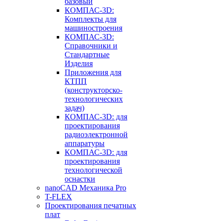
базовый
КОМПАС-3D:
Комплекты для
машиностроения
КОМПАС-3D:
Справочники и
Стандартные
Изделия
Приложения для
КТПП
(конструкторско-
технологических
задач)
КОМПАС-3D: для
проектирования
радиоэлектронной
аппаратуры
КОМПАС-3D: для
проектирования
технологической
оснастки
nanoCAD Механика Pro
T-FLEX
Проектирования печатных
плат