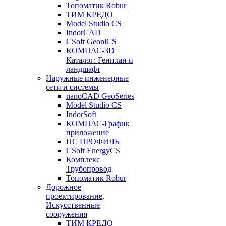
Топоматик Robur
ТИМ КРЕДО
Model Studio CS
IndorCAD
CSoft GeoniCS
КОМПАС-3D
Каталог: Генплан и
ландшафт
Наружные инженерные
сети и системы
nanoCAD GeoSeries
Model Studio CS
IndorSoft
КОМПАС-График
приложение
ПС ПРОФИЛЬ
CSoft EnergyCS
Комплекс
Трубопровод
Топоматик Robur
Дорожное
проектирование,
Искусственные
сооружения
ТИМ КРЕДО