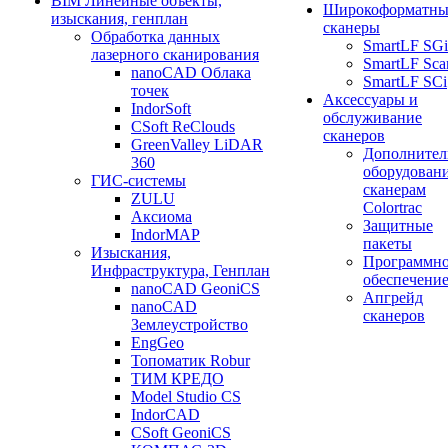
BIM Линейные объекты,
Широкоформатны
изыскания, генплан
сканеры
Обработка данных
SmartLF SGi
лазерного сканирования
SmartLF Sca
nanoCAD Облака
SmartLF SCi
точек
Аксессуары и
IndorSoft
обслуживание
CSoft ReClouds
сканеров
GreenValley LiDAR
Дополнител
360
оборудовани
ГИС-системы
сканерам
ZULU
Colortrac
Аксиома
Защитные
IndorMAP
пакеты
Изыскания,
Программн
Инфраструктура, Генплан
обеспечени
nanoCAD GeoniCS
Апгрейд
nanoCAD
сканеров
Землеустройство
EngGeo
Топоматик Robur
ТИМ КРЕДО
Model Studio CS
IndorCAD
CSoft GeoniCS