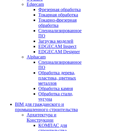
Edgecam
Фрезерная обработка
Токарная обработка
Токарно-фрезерная
обработка
Специализированное
ПО
Загрузка моделей
EDGECAM Inspect
EDGECAM Designer
Alphacam
Специализированное
ПО
Обработка дерева,
пластика, цветных
металлов
Обработка камня
Обработка стали,
чугуна
BIM для гражданского и
промышленного строительства
Архитектура и
Конструкции
КОМПАС для
строительства