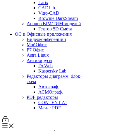
Larix
CADLib
Vitro-CAD
Brownie DarkStream
Анализ BIM/ТИМ моделей
Гектор 5D Смета
ОС и Офисные приложения
Видеоконференции
МойОфис
P7 Офис
Astra Linux
Антивирусы
Dr.Web
Kaspersky Lab
Редакторы диаграмм, блок-
схем
Автограф.
АСМОграф.
PDF-редакторы
CONTENT AI
Master PDF