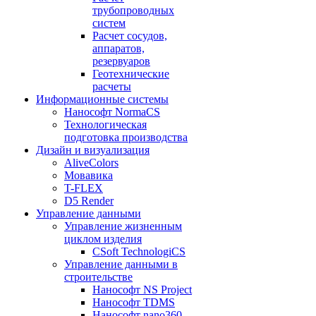
трубопроводных
систем
Расчет сосудов,
аппаратов,
резервуаров
Геотехнические
расчеты
Информационные системы
Нанософт NormaCS
Технологическая
подготовка производства
Дизайн и визуализация
AliveColors
Мовавика
T-FLEX
D5 Render
Управление данными
Управление жизненным
циклом изделия
CSoft TechnologiCS
Управление данными в
строительстве
Нанософт NS Project
Нанософт TDMS
Нанософт nano360