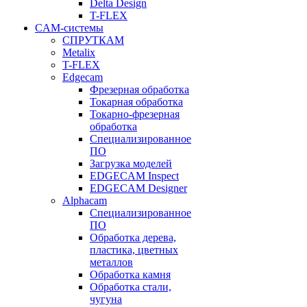
Delta Design
T-FLEX
CAM-системы
СПРУТКAM
Metalix
T-FLEX
Edgecam
Фрезерная обработка
Токарная обработка
Токарно-фрезерная
обработка
Специализированное
ПО
Загрузка моделей
EDGECAM Inspect
EDGECAM Designer
Alphacam
Специализированное
ПО
Обработка дерева,
пластика, цветных
металлов
Обработка камня
Обработка стали,
чугуна