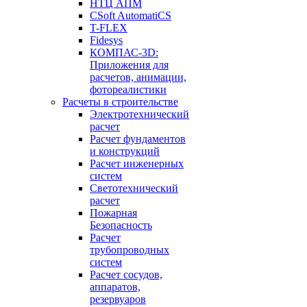
НТЦ АПМ
CSoft AutomatiCS
T-FLEX
Fidesys
КОМПАС-3D:
Приложения для
расчетов, анимации,
фотореалистики
Расчеты в строительстве
Электротехнический
расчет
Расчет фундаментов
и конструкций
Расчет инженерных
систем
Светотехнический
расчет
Пожарная
Безопасность
Расчет
трубопроводных
систем
Расчет сосудов,
аппаратов,
резервуаров