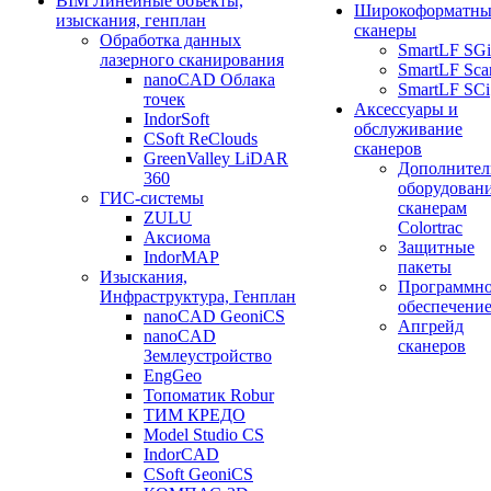
BIM Линейные объекты,
Широкоформатны
изыскания, генплан
сканеры
Обработка данных
SmartLF SGi
лазерного сканирования
SmartLF Sca
nanoCAD Облака
SmartLF SCi
точек
Аксессуары и
IndorSoft
обслуживание
CSoft ReClouds
сканеров
GreenValley LiDAR
Дополнител
360
оборудовани
ГИС-системы
сканерам
ZULU
Colortrac
Аксиома
Защитные
IndorMAP
пакеты
Изыскания,
Программн
Инфраструктура, Генплан
обеспечени
nanoCAD GeoniCS
Апгрейд
nanoCAD
сканеров
Землеустройство
EngGeo
Топоматик Robur
ТИМ КРЕДО
Model Studio CS
IndorCAD
CSoft GeoniCS