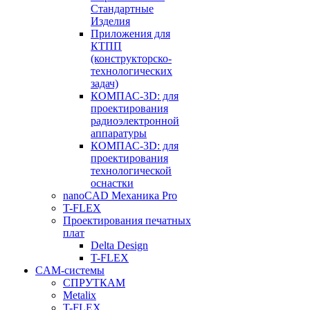
Стандартные
Изделия
Приложения для
КТПП
(конструкторско-
технологических
задач)
КОМПАС-3D: для
проектирования
радиоэлектронной
аппаратуры
КОМПАС-3D: для
проектирования
технологической
оснастки
nanoCAD Механика Pro
T-FLEX
Проектирования печатных
плат
Delta Design
T-FLEX
CAM-системы
СПРУТКAM
Metalix
T-FLEX