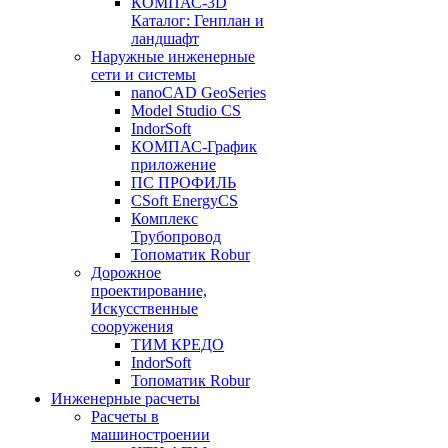
КОМПАС-3D
Каталог: Генплан и
ландшафт
Наружные инженерные
сети и системы
nanoCAD GeoSeries
Model Studio CS
IndorSoft
КОМПАС-График
приложение
ПС ПРОФИЛЬ
CSoft EnergyCS
Комплекс
Трубопровод
Топоматик Robur
Дорожное
проектирование,
Искусственные
сооружения
ТИМ КРЕДО
IndorSoft
Топоматик Robur
Инженерные расчеты
Расчеты в
машиностроении