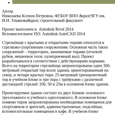
Автор
Николаева Ксения Петровна, ФГБОУ ВПО &quot;ЧГУ им.
И.Н. Ульянова&quot; строительный факультет
Проект выполнен в Autodesk Revit 2014
Вспомогательное ПО: Autodesk AutoCAD 2014
Стрельбище с крытыми и открытыми тирами относится к
стрелково-спортивным сооружениям. Основная часть таких
сооружений – территории, занимаемые тирами (огневой
рубеж, мишенное поле, пулеприемный вал). Проект
разрабатывался в соответствии с действующими нормами.
Всего на территории стрельбища запроектированы один 300-
метровый открытый тир возле здания, ориентированный на
север, и четыре крытых тира: 25-метровый тренировочный
тир в учебном блоке и три тира с трибунами с различной
дистанцией стрельб: 100, 50 и 25м в основном блоке здания.
Проектируемое здание состоит из двух блоков: основного
трехэтажного и учебного одноэтажного. В основном блоке
помимо тиров запроектированы необходимые помещения для
спортсменов и зрителей, административные, подсобные,
вспомогательные помещения и кафе. В учебном блоке