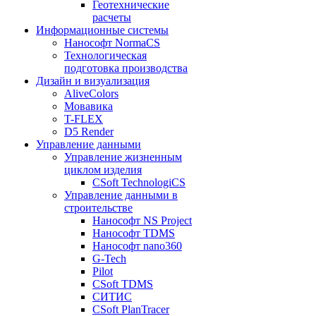
Геотехнические
расчеты
Информационные системы
Нанософт NormaCS
Технологическая
подготовка производства
Дизайн и визуализация
AliveColors
Мовавика
T-FLEX
D5 Render
Управление данными
Управление жизненным
циклом изделия
CSoft TechnologiCS
Управление данными в
строительстве
Нанософт NS Project
Нанософт TDMS
Нанософт nano360
G-Tech
Pilot
CSoft TDMS
СИТИС
CSoft PlanTracer