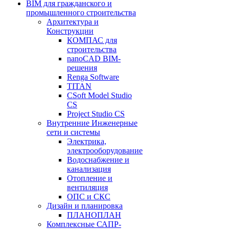
BIM для гражданского и
промышленного строительства
Архитектура и
Конструкции
КОМПАС для
строительства
nanoCAD BIM-
решения
Renga Software
TITAN
CSoft Model Studio
CS
Project Studio CS
Внутренние Инженерные
сети и системы
Электрика,
электрооборудование
Водоснабжение и
канализация
Отопление и
вентиляция
ОПС и СКС
Дизайн и планировка
ПЛАНОПЛАН
Комплексные САПР-