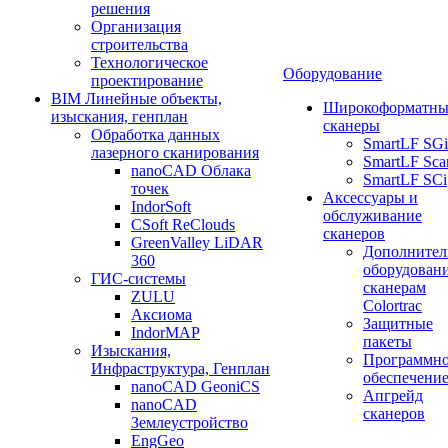
решения
Организация
строительства
Технологическое
Оборудование
проектирование
BIM Линейные объекты,
Широкоформатны
изыскания, генплан
сканеры
Обработка данных
SmartLF SGi
лазерного сканирования
SmartLF Sca
nanoCAD Облака
SmartLF SCi
точек
Аксессуары и
IndorSoft
обслуживание
CSoft ReClouds
сканеров
GreenValley LiDAR
Дополнител
360
оборудовани
ГИС-системы
сканерам
ZULU
Colortrac
Аксиома
Защитные
IndorMAP
пакеты
Изыскания,
Программн
Инфраструктура, Генплан
обеспечени
nanoCAD GeoniCS
Апгрейд
nanoCAD
сканеров
Землеустройство
EngGeo