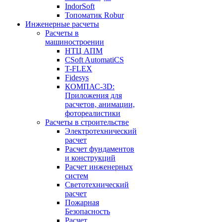
IndorSoft
Топоматик Robur
Инженерные расчеты
Расчеты в
машиностроении
НТЦ АПМ
CSoft AutomatiCS
T-FLEX
Fidesys
КОМПАС-3D:
Приложения для
расчетов, анимации,
фотореалистики
Расчеты в строительстве
Электротехнический
расчет
Расчет фундаментов
и конструкций
Расчет инженерных
систем
Светотехнический
расчет
Пожарная
Безопасность
Расчет