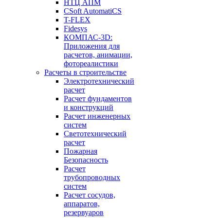
НТЦ АПМ
CSoft AutomatiCS
T-FLEX
Fidesys
КОМПАС-3D:
Приложения для
расчетов, анимации,
фотореалистики
Расчеты в строительстве
Электротехнический
расчет
Расчет фундаментов
и конструкций
Расчет инженерных
систем
Светотехнический
расчет
Пожарная
Безопасность
Расчет
трубопроводных
систем
Расчет сосудов,
аппаратов,
резервуаров