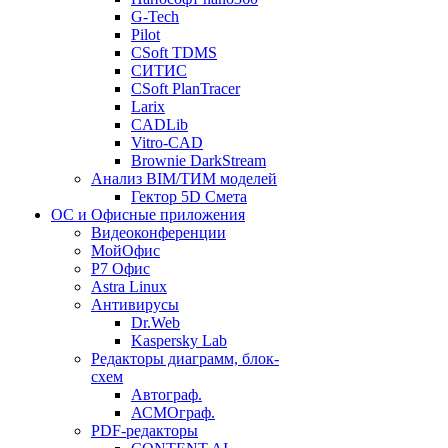
G-Tech
Pilot
CSoft TDMS
СИТИС
CSoft PlanTracer
Larix
CADLib
Vitro-CAD
Brownie DarkStream
Анализ BIM/ТИМ моделей
Гектор 5D Смета
ОС и Офисные приложения
Видеоконференции
МойОфис
P7 Офис
Astra Linux
Антивирусы
Dr.Web
Kaspersky Lab
Редакторы диаграмм, блок-
схем
Автограф.
АСМОграф.
PDF-редакторы