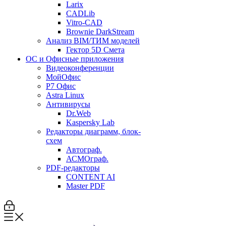
Larix
CADLib
Vitro-CAD
Brownie DarkStream
Анализ BIM/ТИМ моделей
Гектор 5D Смета
ОС и Офисные приложения
Видеоконференции
МойОфис
P7 Офис
Astra Linux
Антивирусы
Dr.Web
Kaspersky Lab
Редакторы диаграмм, блок-
схем
Автограф.
АСМОграф.
PDF-редакторы
CONTENT AI
Master PDF