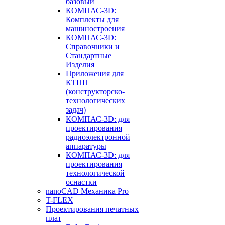
базовый
КОМПАС-3D:
Комплекты для
машиностроения
КОМПАС-3D:
Справочники и
Стандартные
Изделия
Приложения для
КТПП
(конструкторско-
технологических
задач)
КОМПАС-3D: для
проектирования
радиоэлектронной
аппаратуры
КОМПАС-3D: для
проектирования
технологической
оснастки
nanoCAD Механика Pro
T-FLEX
Проектирования печатных
плат