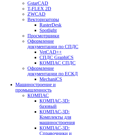
GstarCAD
T-FLEX 2D
ZWCAD
Векторизаторы
RasterDesk
Spotlight
Просмотрщики
Оформление
документации по СПДС
VetCAD++
СПДС GraphiCS
КОМПАС СПДС
Оформление
документации по ЕСКД
MechaniCS
Машиностроение и
промышленность
КОМПАС
КОМПАС-3D:
базовый
КОМПАС-3D:
Комплекты для
машиностроения
КОМПАС-3D:
Справочники и