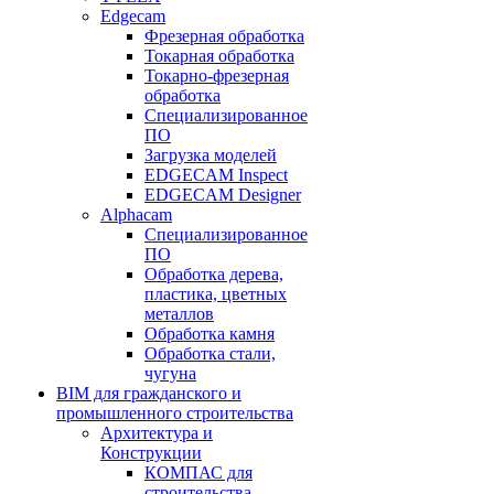
Edgecam
Фрезерная обработка
Токарная обработка
Токарно-фрезерная
обработка
Специализированное
ПО
Загрузка моделей
EDGECAM Inspect
EDGECAM Designer
Alphacam
Специализированное
ПО
Обработка дерева,
пластика, цветных
металлов
Обработка камня
Обработка стали,
чугуна
BIM для гражданского и
промышленного строительства
Архитектура и
Конструкции
КОМПАС для
строительства