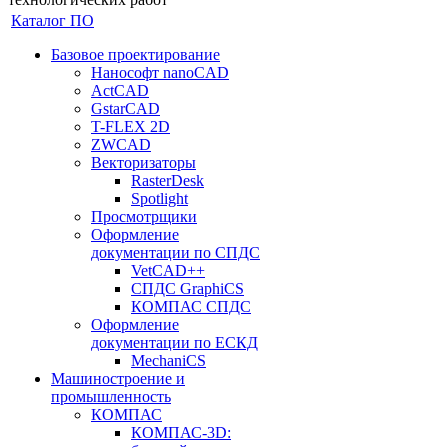
Каталог ПО
Базовое проектирование
Нанософт nanoCAD
ActCAD
GstarCAD
T-FLEX 2D
ZWCAD
Векторизаторы
RasterDesk
Spotlight
Просмотрщики
Оформление
документации по СПДС
VetCAD++
СПДС GraphiCS
КОМПАС СПДС
Оформление
документации по ЕСКД
MechaniCS
Машиностроение и
промышленность
КОМПАС
КОМПАС-3D: