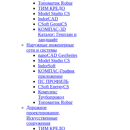
Топоматик Robur
ТИМ КРЕДО
Model Studio CS
IndorCAD
CSoft GeoniCS
КОМПАС-3D
Каталог: Генплан и
ландшафт
Наружные инженерные
сети и системы
nanoCAD GeoSeries
Model Studio CS
IndorSoft
КОМПАС-График
приложение
ПС ПРОФИЛЬ
CSoft EnergyCS
Комплекс
Трубопровод
Топоматик Robur
Дорожное
проектирование,
Искусственные
сооружения
ТИМ КРЕДО