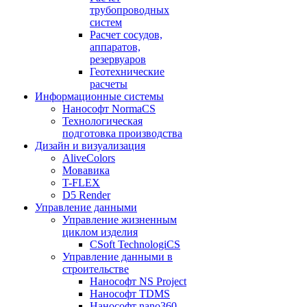
трубопроводных
систем
Расчет сосудов,
аппаратов,
резервуаров
Геотехнические
расчеты
Информационные системы
Нанософт NormaCS
Технологическая
подготовка производства
Дизайн и визуализация
AliveColors
Мовавика
T-FLEX
D5 Render
Управление данными
Управление жизненным
циклом изделия
CSoft TechnologiCS
Управление данными в
строительстве
Нанософт NS Project
Нанософт TDMS
Нанософт nano360