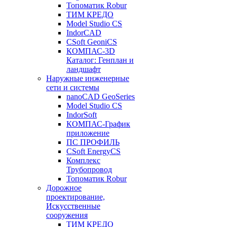
Топоматик Robur
ТИМ КРЕДО
Model Studio CS
IndorCAD
CSoft GeoniCS
КОМПАС-3D
Каталог: Генплан и
ландшафт
Наружные инженерные
сети и системы
nanoCAD GeoSeries
Model Studio CS
IndorSoft
КОМПАС-График
приложение
ПС ПРОФИЛЬ
CSoft EnergyCS
Комплекс
Трубопровод
Топоматик Robur
Дорожное
проектирование,
Искусственные
сооружения
ТИМ КРЕДО