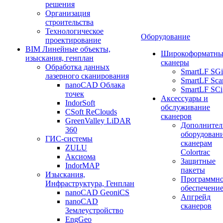
решения
Организация
строительства
Технологическое
Оборудование
проектирование
BIM Линейные объекты,
Широкоформатны
изыскания, генплан
сканеры
Обработка данных
SmartLF SGi
лазерного сканирования
SmartLF Sca
nanoCAD Облака
SmartLF SCi
точек
Аксессуары и
IndorSoft
обслуживание
CSoft ReClouds
сканеров
GreenValley LiDAR
Дополнител
360
оборудовани
ГИС-системы
сканерам
ZULU
Colortrac
Аксиома
Защитные
IndorMAP
пакеты
Изыскания,
Программн
Инфраструктура, Генплан
обеспечени
nanoCAD GeoniCS
Апгрейд
nanoCAD
сканеров
Землеустройство
EngGeo