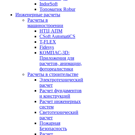
IndorSoft
Топоматик Robur
Инженерные расчеты
Расчеты в
машиностроении
НТЦ АПМ
CSoft AutomatiCS
T-FLEX
Fidesys
КОМПАС-3D:
Приложения для
расчетов, анимации,
фотореалистики
Расчеты в строительстве
Электротехнический
расчет
Расчет фундаментов
и конструкций
Расчет инженерных
систем
Светотехнический
расчет
Пожарная
Безопасность
Расчет