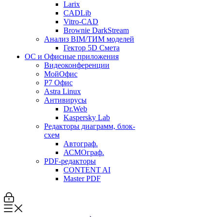
Larix
CADLib
Vitro-CAD
Brownie DarkStream
Анализ BIM/ТИМ моделей
Гектор 5D Смета
ОС и Офисные приложения
Видеоконференции
МойОфис
P7 Офис
Astra Linux
Антивирусы
Dr.Web
Kaspersky Lab
Редакторы диаграмм, блок-
схем
Автограф.
АСМОграф.
PDF-редакторы
CONTENT AI
Master PDF