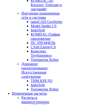
КОМПАС-3D
Каталог: Генплан и
ландшафт
Наружные инженерные
сети и системы
nanoCAD GeoSeries
Model Studio CS
IndorSoft
КОМПАС-График
приложение
ПС ПРОФИЛЬ
CSoft EnergyCS
Комплекс
Трубопровод
Топоматик Robur
Дорожное
проектирование,
Искусственные
сооружения
ТИМ КРЕДО
IndorSoft
Топоматик Robur
Инженерные расчеты
Расчеты в
машиностроении