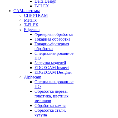
Delta Design
T-FLEX
CAM-системы
СПРУТКAM
Metalix
T-FLEX
Edgecam
Фрезерная обработка
Токарная обработка
Токарно-фрезерная
обработка
Специализированное
ПО
Загрузка моделей
EDGECAM Inspect
EDGECAM Designer
Alphacam
Специализированное
ПО
Обработка дерева,
пластика, цветных
металлов
Обработка камня
Обработка стали,
чугуна