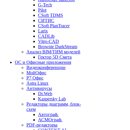
G-Tech
Pilot
CSoft TDMS
СИТИС
CSoft PlanTracer
Larix
CADLib
Vitro-CAD
Brownie DarkStream
Анализ BIM/ТИМ моделей
Гектор 5D Смета
ОС и Офисные приложения
Видеоконференции
МойОфис
P7 Офис
Astra Linux
Антивирусы
Dr.Web
Kaspersky Lab
Редакторы диаграмм, блок-
схем
Автограф.
АСМОграф.
PDF-редакторы