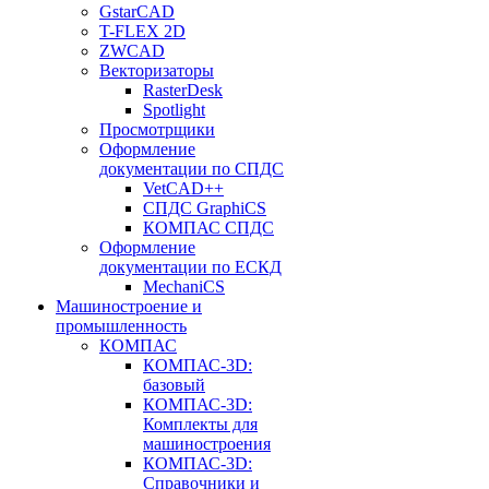
GstarCAD
T-FLEX 2D
ZWCAD
Векторизаторы
RasterDesk
Spotlight
Просмотрщики
Оформление
документации по СПДС
VetCAD++
СПДС GraphiCS
КОМПАС СПДС
Оформление
документации по ЕСКД
MechaniCS
Машиностроение и
промышленность
КОМПАС
КОМПАС-3D:
базовый
КОМПАС-3D:
Комплекты для
машиностроения
КОМПАС-3D:
Справочники и