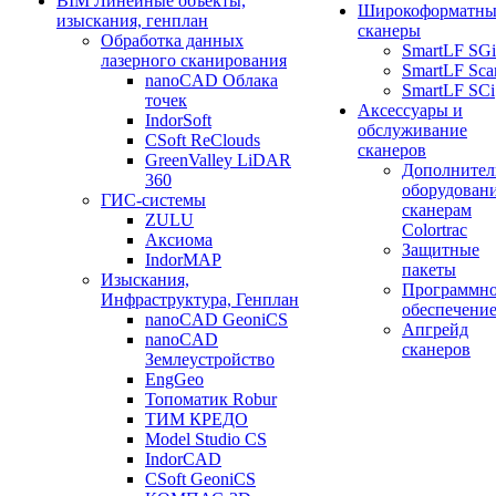
BIM Линейные объекты,
Широкоформатны
изыскания, генплан
сканеры
Обработка данных
SmartLF SGi
лазерного сканирования
SmartLF Sca
nanoCAD Облака
SmartLF SCi
точек
Аксессуары и
IndorSoft
обслуживание
CSoft ReClouds
сканеров
GreenValley LiDAR
Дополнител
360
оборудовани
ГИС-системы
сканерам
ZULU
Colortrac
Аксиома
Защитные
IndorMAP
пакеты
Изыскания,
Программн
Инфраструктура, Генплан
обеспечени
nanoCAD GeoniCS
Апгрейд
nanoCAD
сканеров
Землеустройство
EngGeo
Топоматик Robur
ТИМ КРЕДО
Model Studio CS
IndorCAD
CSoft GeoniCS