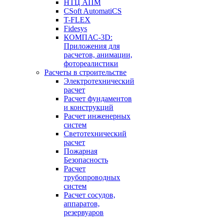
НТЦ АПМ
CSoft AutomatiCS
T-FLEX
Fidesys
КОМПАС-3D:
Приложения для
расчетов, анимации,
фотореалистики
Расчеты в строительстве
Электротехнический
расчет
Расчет фундаментов
и конструкций
Расчет инженерных
систем
Светотехнический
расчет
Пожарная
Безопасность
Расчет
трубопроводных
систем
Расчет сосудов,
аппаратов,
резервуаров