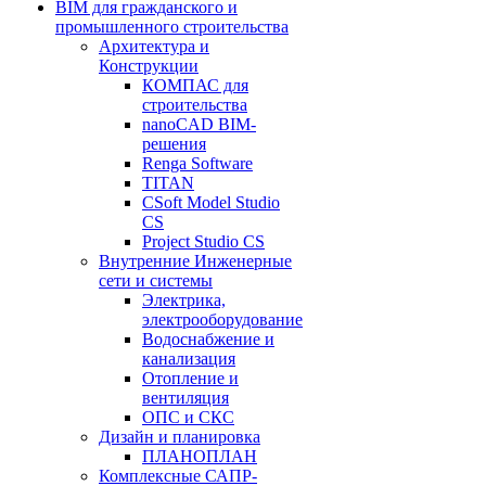
BIM для гражданского и
промышленного строительства
Архитектура и
Конструкции
КОМПАС для
строительства
nanoCAD BIM-
решения
Renga Software
TITAN
CSoft Model Studio
CS
Project Studio CS
Внутренние Инженерные
сети и системы
Электрика,
электрооборудование
Водоснабжение и
канализация
Отопление и
вентиляция
ОПС и СКС
Дизайн и планировка
ПЛАНОПЛАН
Комплексные САПР-