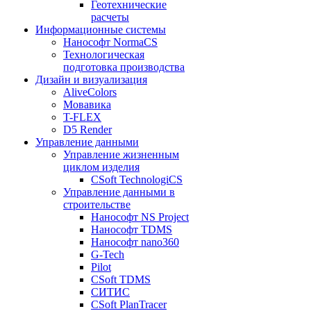
Геотехнические
расчеты
Информационные системы
Нанософт NormaCS
Технологическая
подготовка производства
Дизайн и визуализация
AliveColors
Мовавика
T-FLEX
D5 Render
Управление данными
Управление жизненным
циклом изделия
CSoft TechnologiCS
Управление данными в
строительстве
Нанософт NS Project
Нанософт TDMS
Нанософт nano360
G-Tech
Pilot
CSoft TDMS
СИТИС
CSoft PlanTracer