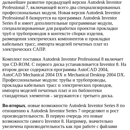
дальнейшее развитие предыдущей версии Autodesk Inventor
Professional 7, включающей всего два специализированных
профессиональных модуля. Новая версия Autodesk Inventor
Professional 8 базируется на программах Autodesk Inventor
Series 8 и имеет дополнительные программные модули,
специализированные для разработки проектов прокладки
труб и трубопроводов в контексте сборки изделия,
размещения электрических компонентов и прокладки
кабельных трасс, импорта моделей печатных плат из
электрических САПР.
Комплект поставки Autodesk Inventor Professional 8 включает
три CD-ROM. С первого диска устанавливается Inventor 8. На
втором диске содержатся программы AutoCAD 2004,
AutoCAD Mechanical 2004 DX и Mechanical Desktop 2004 DX.
Профессиональные модули: трубы и трубопроводы,
прокладка кабельных трасс и электрических проводов,
импорта моделей печатных плат и их библиотеки
стандартных элементов - загружаются с третьего диска.
Во-вторых
, новые возможности Autodesk Inventor Series 8 по
отношению к Autodesk Inventor Series 7 определяют и рост
производительности. В первую очередь это новые
возможности самого Inventor 8. Например, значительно
увеличена производительность как при работе с файлами