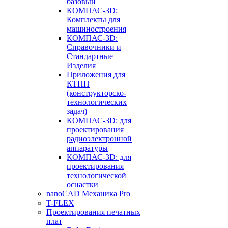
базовый
КОМПАС-3D:
Комплекты для
машиностроения
КОМПАС-3D:
Справочники и
Стандартные
Изделия
Приложения для
КТПП
(конструкторско-
технологических
задач)
КОМПАС-3D: для
проектирования
радиоэлектронной
аппаратуры
КОМПАС-3D: для
проектирования
технологической
оснастки
nanoCAD Механика Pro
T-FLEX
Проектирования печатных
плат