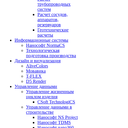
трубопроводных
систем
Расчет сосудов,
аппаратов,
резервуаров
Геотехнические
расчеты
Информационные системы
Нанософт NormaCS
Технологическая
подготовка производства
Дизайн и визуализация
AliveColors
Мовавика
T-FLEX
D5 Render
Управление данными
Управление жизненным
циклом изделия
CSoft TechnologiCS
Управление данными в
строительстве
Нанософт NS Project
Нанософт TDMS
Нанософт nano360