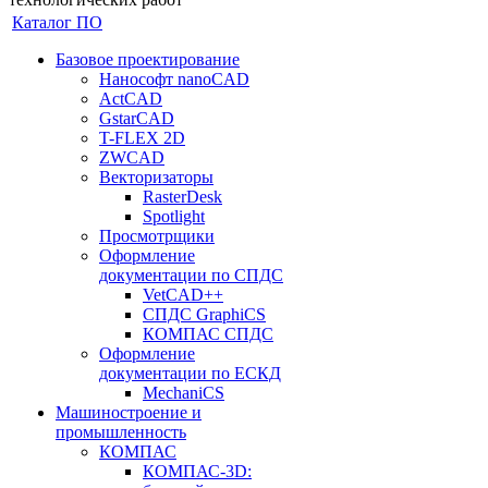
Каталог ПО
Базовое проектирование
Нанософт nanoCAD
ActCAD
GstarCAD
T-FLEX 2D
ZWCAD
Векторизаторы
RasterDesk
Spotlight
Просмотрщики
Оформление
документации по СПДС
VetCAD++
СПДС GraphiCS
КОМПАС СПДС
Оформление
документации по ЕСКД
MechaniCS
Машиностроение и
промышленность
КОМПАС
КОМПАС-3D: