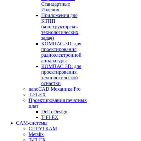
Стандартные
Изделия
Приложения для
КТПП
(конструкторско-
технологических
задач)
КОМПАС-3D: для
проектирования
радиоэлектронной
аппаратуры
КОМПАС-3D: для
проектирования
технологической
оснастки
nanoCAD Механика Pro
T-FLEX
Проектирования печатных
плат
Delta Design
T-FLEX
CAM-системы
СПРУТКAM
Metalix
T-FLEX