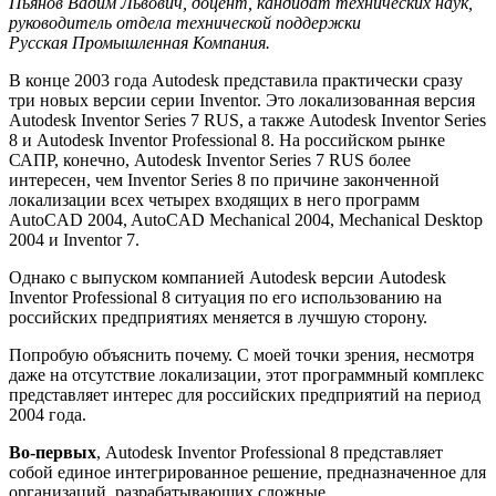
Пьянов Вадим Львович, доцент, кандидат технических наук,
руководитель отдела технической поддержки
Русская Промышленная Компания.
В конце 2003 года Autodesk представила практически сразу
три новых версии серии Inventor. Это локализованная версия
Autodesk Inventor Series 7 RUS, а также Autodesk Inventor Series
8 и Autodesk Inventor Professional 8. На российском рынке
САПР, конечно, Autodesk Inventor Series 7 RUS более
интересен, чем Inventor Series 8 по причине законченной
локализации всех четырех входящих в него программ
AutoCAD 2004, AutoCAD Mechanical 2004, Mechanical Desktop
2004 и Inventor 7.
Однако с выпуском компанией Autodesk версии Autodesk
Inventor Professional 8 ситуация по его использованию на
российских предприятиях меняется в лучшую сторону.
Попробую объяснить почему. С моей точки зрения, несмотря
даже на отсутствие локализации, этот программный комплекс
представляет интерес для российских предприятий на период
2004 года.
Во-первых
, Autodesk Inventor Professional 8 представляет
собой единое интегрированное решение, предназначенное для
организаций, разрабатывающих сложные