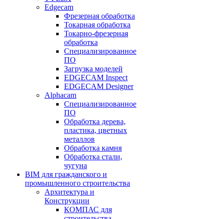
Edgecam
Фрезерная обработка
Токарная обработка
Токарно-фрезерная
обработка
Специализированное
ПО
Загрузка моделей
EDGECAM Inspect
EDGECAM Designer
Alphacam
Специализированное
ПО
Обработка дерева,
пластика, цветных
металлов
Обработка камня
Обработка стали,
чугуна
BIM для гражданского и
промышленного строительства
Архитектура и
Конструкции
КОМПАС для
строительства