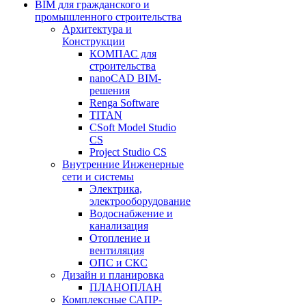
BIM для гражданского и
промышленного строительства
Архитектура и
Конструкции
КОМПАС для
строительства
nanoCAD BIM-
решения
Renga Software
TITAN
CSoft Model Studio
CS
Project Studio CS
Внутренние Инженерные
сети и системы
Электрика,
электрооборудование
Водоснабжение и
канализация
Отопление и
вентиляция
ОПС и СКС
Дизайн и планировка
ПЛАНОПЛАН
Комплексные САПР-