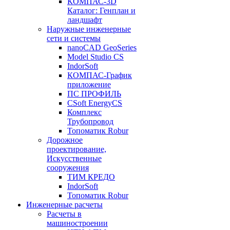
КОМПАС-3D
Каталог: Генплан и
ландшафт
Наружные инженерные
сети и системы
nanoCAD GeoSeries
Model Studio CS
IndorSoft
КОМПАС-График
приложение
ПС ПРОФИЛЬ
CSoft EnergyCS
Комплекс
Трубопровод
Топоматик Robur
Дорожное
проектирование,
Искусственные
сооружения
ТИМ КРЕДО
IndorSoft
Топоматик Robur
Инженерные расчеты
Расчеты в
машиностроении