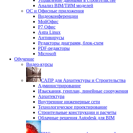
Управление данными в строительстве
Анализ BIM/ТИМ моделей
ОС и Офисные приложения
Видеоконференции
МойОфис
P7 Офис
Astra Linux
Антивирусы
Редакторы диаграмм, блок-схем
PDF-редакторы
Microsoft
Обучение
Видео-курсы
САПР для Архитектуры и Строительства
Администрирование
Изыскания, генплан, линейные сооружения
Архитектура
Внутренние инженерные сети
Технологическое проектирование
Строительные конструкции и расчеты
Облачные решения Autodesk для BIM