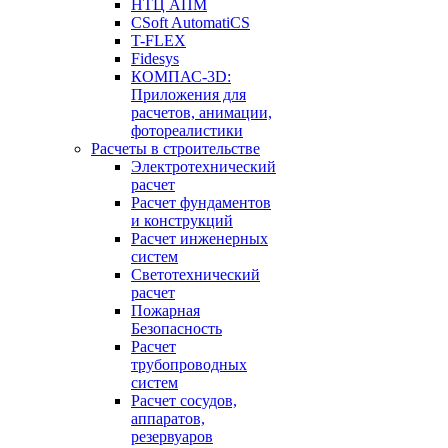
НТЦ АПМ
CSoft AutomatiCS
T-FLEX
Fidesys
КОМПАС-3D:
Приложения для
расчетов, анимации,
фотореалистики
Расчеты в строительстве
Электротехнический
расчет
Расчет фундаментов
и конструкций
Расчет инженерных
систем
Светотехнический
расчет
Пожарная
Безопасность
Расчет
трубопроводных
систем
Расчет сосудов,
аппаратов,
резервуаров