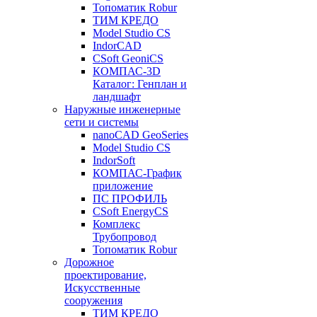
Топоматик Robur
ТИМ КРЕДО
Model Studio CS
IndorCAD
CSoft GeoniCS
КОМПАС-3D
Каталог: Генплан и
ландшафт
Наружные инженерные
сети и системы
nanoCAD GeoSeries
Model Studio CS
IndorSoft
КОМПАС-График
приложение
ПС ПРОФИЛЬ
CSoft EnergyCS
Комплекс
Трубопровод
Топоматик Robur
Дорожное
проектирование,
Искусственные
сооружения
ТИМ КРЕДО