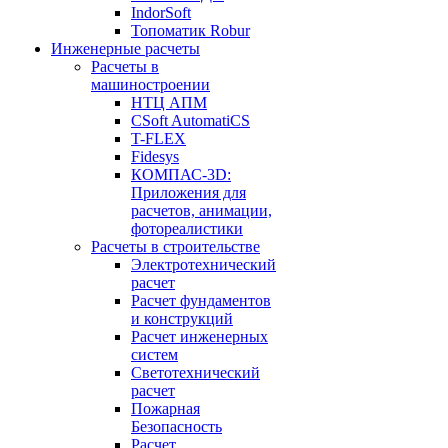
IndorSoft
Топоматик Robur
Инженерные расчеты
Расчеты в
машиностроении
НТЦ АПМ
CSoft AutomatiCS
T-FLEX
Fidesys
КОМПАС-3D:
Приложения для
расчетов, анимации,
фотореалистики
Расчеты в строительстве
Электротехнический
расчет
Расчет фундаментов
и конструкций
Расчет инженерных
систем
Светотехнический
расчет
Пожарная
Безопасность
Расчет