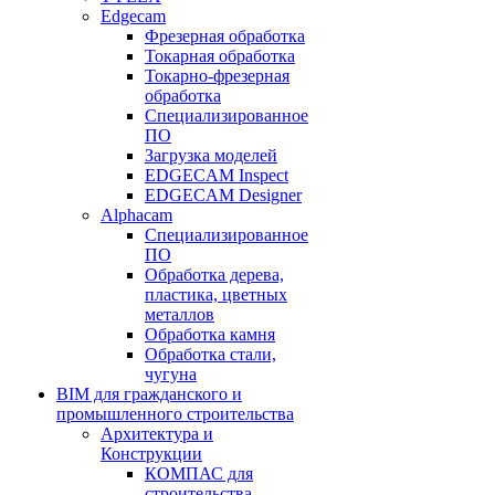
Edgecam
Фрезерная обработка
Токарная обработка
Токарно-фрезерная
обработка
Специализированное
ПО
Загрузка моделей
EDGECAM Inspect
EDGECAM Designer
Alphacam
Специализированное
ПО
Обработка дерева,
пластика, цветных
металлов
Обработка камня
Обработка стали,
чугуна
BIM для гражданского и
промышленного строительства
Архитектура и
Конструкции
КОМПАС для
строительства