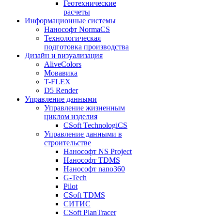
Геотехнические
расчеты
Информационные системы
Нанософт NormaCS
Технологическая
подготовка производства
Дизайн и визуализация
AliveColors
Мовавика
T-FLEX
D5 Render
Управление данными
Управление жизненным
циклом изделия
CSoft TechnologiCS
Управление данными в
строительстве
Нанософт NS Project
Нанософт TDMS
Нанософт nano360
G-Tech
Pilot
CSoft TDMS
СИТИС
CSoft PlanTracer