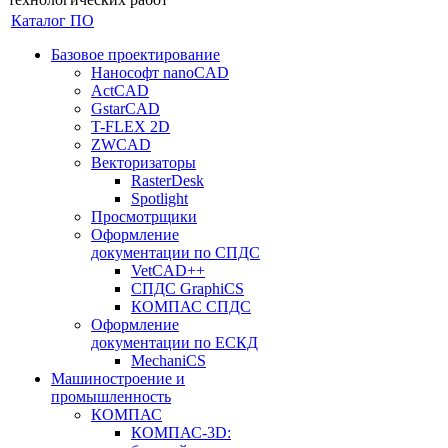
Каталог ПО
Базовое проектирование
Нанософт nanoCAD
ActCAD
GstarCAD
T-FLEX 2D
ZWCAD
Векторизаторы
RasterDesk
Spotlight
Просмотрщики
Оформление
документации по СПДС
VetCAD++
СПДС GraphiCS
КОМПАС СПДС
Оформление
документации по ЕСКД
MechaniCS
Машиностроение и
промышленность
КОМПАС
КОМПАС-3D: