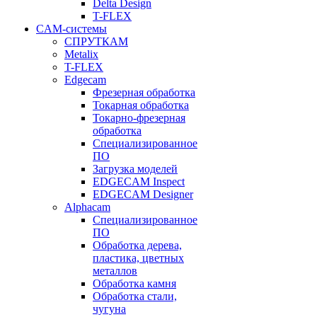
Delta Design
T-FLEX
CAM-системы
СПРУТКAM
Metalix
T-FLEX
Edgecam
Фрезерная обработка
Токарная обработка
Токарно-фрезерная
обработка
Специализированное
ПО
Загрузка моделей
EDGECAM Inspect
EDGECAM Designer
Alphacam
Специализированное
ПО
Обработка дерева,
пластика, цветных
металлов
Обработка камня
Обработка стали,
чугуна