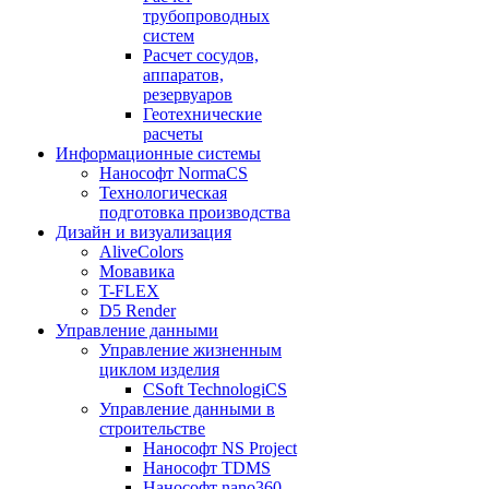
трубопроводных
систем
Расчет сосудов,
аппаратов,
резервуаров
Геотехнические
расчеты
Информационные системы
Нанософт NormaCS
Технологическая
подготовка производства
Дизайн и визуализация
AliveColors
Мовавика
T-FLEX
D5 Render
Управление данными
Управление жизненным
циклом изделия
CSoft TechnologiCS
Управление данными в
строительстве
Нанософт NS Project
Нанософт TDMS
Нанософт nano360