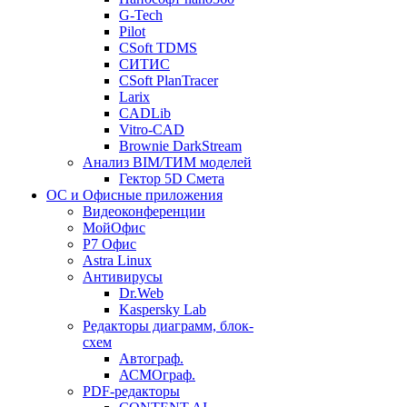
G-Tech
Pilot
CSoft TDMS
СИТИС
CSoft PlanTracer
Larix
CADLib
Vitro-CAD
Brownie DarkStream
Анализ BIM/ТИМ моделей
Гектор 5D Смета
ОС и Офисные приложения
Видеоконференции
МойОфис
P7 Офис
Astra Linux
Антивирусы
Dr.Web
Kaspersky Lab
Редакторы диаграмм, блок-
схем
Автограф.
АСМОграф.
PDF-редакторы