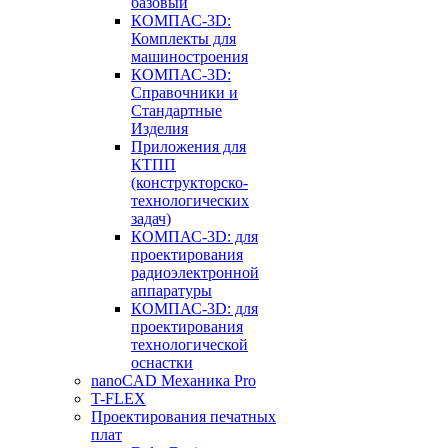
базовый
КОМПАС-3D:
Комплекты для
машиностроения
КОМПАС-3D:
Справочники и
Стандартные
Изделия
Приложения для
КТПП
(конструкторско-
технологических
задач)
КОМПАС-3D: для
проектирования
радиоэлектронной
аппаратуры
КОМПАС-3D: для
проектирования
технологической
оснастки
nanoCAD Механика Pro
T-FLEX
Проектирования печатных
плат