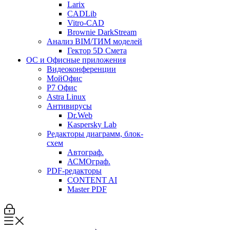
Larix
CADLib
Vitro-CAD
Brownie DarkStream
Анализ BIM/ТИМ моделей
Гектор 5D Смета
ОС и Офисные приложения
Видеоконференции
МойОфис
P7 Офис
Astra Linux
Антивирусы
Dr.Web
Kaspersky Lab
Редакторы диаграмм, блок-
схем
Автограф.
АСМОграф.
PDF-редакторы
CONTENT AI
Master PDF