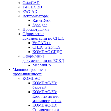
GstarCAD
T-FLEX 2D
ZWCAD
Векторизаторы
RasterDesk
Spotlight
Просмотрщики
Оформление
документации по СПДС
VetCAD++
СПДС GraphiCS
КОМПАС СПДС
Оформление
документации по ЕСКД
MechaniCS
Машиностроение и
промышленность
КОМПАС
КОМПАС-3D:
базовый
КОМПАС-3D:
Комплекты для
машиностроения
КОМПАС-3D:
Справочники и