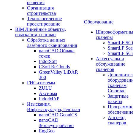
решения
Организация
строительства
Технологическое
Оборудование
проектирование
BIM Линейные объекты,
Широкоформатны
изыскания, генплан
сканеры
Обработка данных
SmartLF SGi
лазерного сканирования
SmartLF Sca
nanoCAD Облака
SmartLF SCi
точек
Аксессуары и
IndorSoft
обслуживание
CSoft ReClouds
сканеров
GreenValley LiDAR
Дополнител
360
оборудовани
ГИС-системы
сканерам
ZULU
Colortrac
Аксиома
Защитные
IndorMAP
пакеты
Изыскания,
Программн
Инфраструктура, Генплан
обеспечени
nanoCAD GeoniCS
Апгрейд
nanoCAD
сканеров
Землеустройство
EngGeo