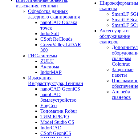
BIM Линейные объекты,
Широкоформатны
изыскания, генплан
сканеры
Обработка данных
SmartLF SGi
лазерного сканирования
SmartLF Sca
nanoCAD Облака
SmartLF SCi
точек
Аксессуары и
IndorSoft
обслуживание
CSoft ReClouds
сканеров
GreenValley LiDAR
Дополнител
360
оборудовани
ГИС-системы
сканерам
ZULU
Colortrac
Аксиома
Защитные
IndorMAP
пакеты
Изыскания,
Программн
Инфраструктура, Генплан
обеспечени
nanoCAD GeoniCS
Апгрейд
nanoCAD
сканеров
Землеустройство
EngGeo
Топоматик Robur
ТИМ КРЕДО
Model Studio CS
IndorCAD
CSoft GeoniCS