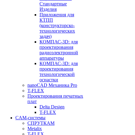
Стандартные
Изделия
Приложения для
КТПП
(конструкторско-
технологических
задач)
КОМПАС-3D: для
проектирования
радиоэлектронной
аппаратуры
КОМПАС-3D: для
проектирования
технологической
оснастки
nanoCAD Механика Pro
T-FLEX
Проектирования печатных
плат
Delta Design
T-FLEX
CAM-системы
СПРУТКAM
Metalix
T-FLEX