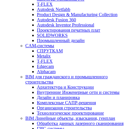
T-FLEX
Autodesk Netfabb
Product Design & Manufacturing Collection
Autodesk Fusion 360
Autodesk Inventor Professional
Проектирования печатных плат
SOLIDWORKS
Промышленный дизайн
CAM-системы
СПРУТКAM
Metalix
T-FLEX
Edgecam
Alphacam
BIM для гражданского и промышленного
строительства
Архитектура и Конструкции
Внутренние Инженерные сети и системы
Дизайн и планировка
Комплексные САПР-решения
Организация строительства
Технологическое проектирование
BIM Линейные объекты, изыскания, генплан
Обработка данных лазерного сканирования
ГИС-системы