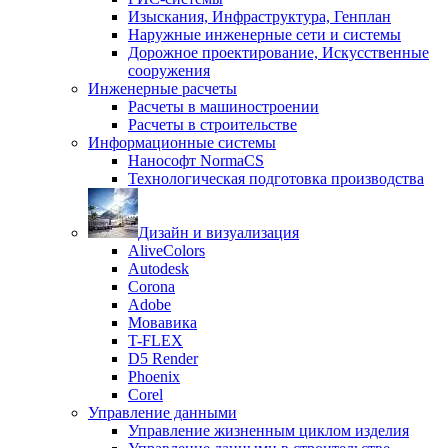
Изыскания, Инфраструктура, Генплан
Наружные инженерные сети и системы
Дорожное проектирование, Искусственные
сооружения
Инженерные расчеты
Расчеты в машиностроении
Расчеты в строительстве
Информационные системы
Нанософт NormaCS
Технологическая подготовка производства
Дизайн и визуализация
AliveColors
Autodesk
Corona
Adobe
Мовавика
T-FLEX
D5 Render
Phoenix
Corel
Управление данными
Управление жизненным циклом изделия