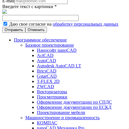
E-mail
Введите текст с картинки
*
Даю свое согласие на
обработку персональных данных
Отменить
Программное обеспечение
Базовое проектирование
Нанософт nanoCAD
ActCAD
AutoCAD
Autodesk AutoCAD LT
BricsCAD
GstarCAD
T-FLEX 2D
ZWCAD
Векторизаторы
Просмотрщики
Оформление документации по СПДС
Оформление документации по ЕСКД
Проектирование мебели
Машиностроение и промышленность
КОМПАС
nanoCAD Механика Pro