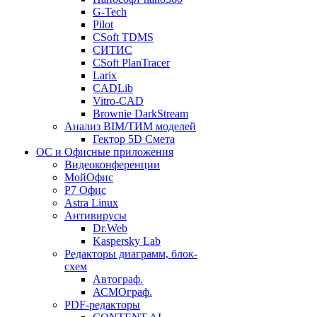
G-Tech
Pilot
CSoft TDMS
СИТИС
CSoft PlanTracer
Larix
CADLib
Vitro-CAD
Brownie DarkStream
Анализ BIM/ТИМ моделей
Гектор 5D Смета
ОС и Офисные приложения
Видеоконференции
МойОфис
P7 Офис
Astra Linux
Антивирусы
Dr.Web
Kaspersky Lab
Редакторы диаграмм, блок-
схем
Автограф.
АСМОграф.
PDF-редакторы