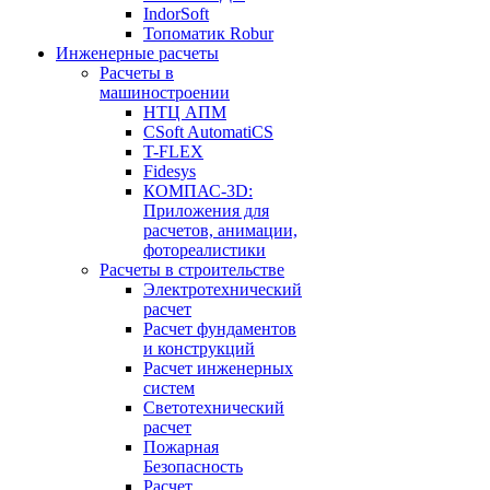
IndorSoft
Топоматик Robur
Инженерные расчеты
Расчеты в
машиностроении
НТЦ АПМ
CSoft AutomatiCS
T-FLEX
Fidesys
КОМПАС-3D:
Приложения для
расчетов, анимации,
фотореалистики
Расчеты в строительстве
Электротехнический
расчет
Расчет фундаментов
и конструкций
Расчет инженерных
систем
Светотехнический
расчет
Пожарная
Безопасность
Расчет