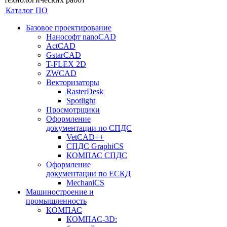
Каталог ПО
Базовое проектирование
Нанософт nanoCAD
ActCAD
GstarCAD
T-FLEX 2D
ZWCAD
Векторизаторы
RasterDesk
Spotlight
Просмотрщики
Оформление
документации по СПДС
VetCAD++
СПДС GraphiCS
КОМПАС СПДС
Оформление
документации по ЕСКД
MechaniCS
Машиностроение и
промышленность
КОМПАС
КОМПАС-3D: