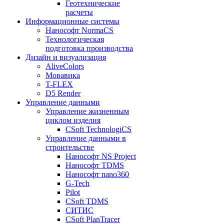
Геотехнические
расчеты
Информационные системы
Нанософт NormaCS
Технологическая
подготовка производства
Дизайн и визуализация
AliveColors
Мовавика
T-FLEX
D5 Render
Управление данными
Управление жизненным
циклом изделия
CSoft TechnologiCS
Управление данными в
строительстве
Нанософт NS Project
Нанософт TDMS
Нанософт nano360
G-Tech
Pilot
CSoft TDMS
СИТИС
CSoft PlanTracer