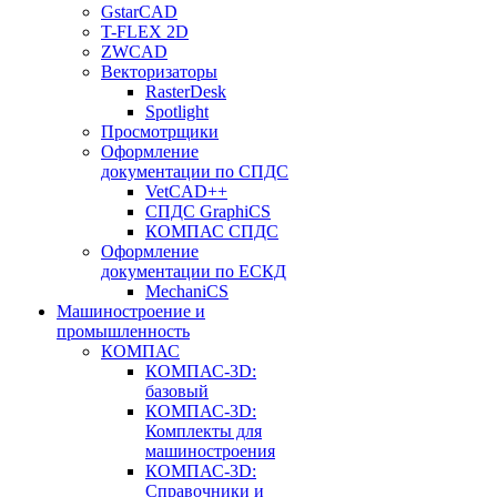
GstarCAD
T-FLEX 2D
ZWCAD
Векторизаторы
RasterDesk
Spotlight
Просмотрщики
Оформление
документации по СПДС
VetCAD++
СПДС GraphiCS
КОМПАС СПДС
Оформление
документации по ЕСКД
MechaniCS
Машиностроение и
промышленность
КОМПАС
КОМПАС-3D:
базовый
КОМПАС-3D:
Комплекты для
машиностроения
КОМПАС-3D:
Справочники и