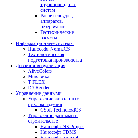
трубопроводных
систем
Расчет сосудов,
аппаратов,
резервуаров
Геотехнические
расчеты
Информационные системы
Нанософт NormaCS
Технологическая
подготовка производства
Дизайн и визуализация
AliveColors
Мовавика
T-FLEX
D5 Render
Управление данными
Управление жизненным
циклом изделия
CSoft TechnologiCS
Управление данными в
строительстве
Нанософт NS Project
Нанософт TDMS
Нанософт nano360