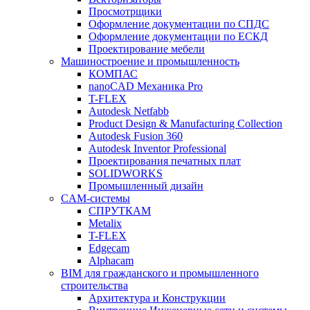
Просмотрщики
Оформление документации по СПДС
Оформление документации по ЕСКД
Проектирование мебели
Машиностроение и промышленность
КОМПАС
nanoCAD Механика Pro
T-FLEX
Autodesk Netfabb
Product Design & Manufacturing Collection
Autodesk Fusion 360
Autodesk Inventor Professional
Проектирования печатных плат
SOLIDWORKS
Промышленный дизайн
CAM-системы
СПРУТКAM
Metalix
T-FLEX
Edgecam
Alphacam
BIM для гражданского и промышленного
строительства
Архитектура и Конструкции