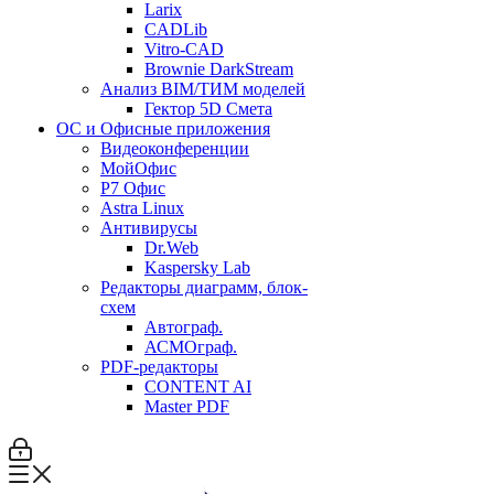
Larix
CADLib
Vitro-CAD
Brownie DarkStream
Анализ BIM/ТИМ моделей
Гектор 5D Смета
ОС и Офисные приложения
Видеоконференции
МойОфис
P7 Офис
Astra Linux
Антивирусы
Dr.Web
Kaspersky Lab
Редакторы диаграмм, блок-
схем
Автограф.
АСМОграф.
PDF-редакторы
CONTENT AI
Master PDF