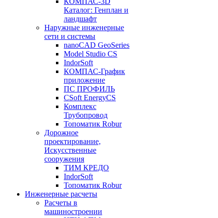
КОМПАС-3D
Каталог: Генплан и
ландшафт
Наружные инженерные
сети и системы
nanoCAD GeoSeries
Model Studio CS
IndorSoft
КОМПАС-График
приложение
ПС ПРОФИЛЬ
CSoft EnergyCS
Комплекс
Трубопровод
Топоматик Robur
Дорожное
проектирование,
Искусственные
сооружения
ТИМ КРЕДО
IndorSoft
Топоматик Robur
Инженерные расчеты
Расчеты в
машиностроении