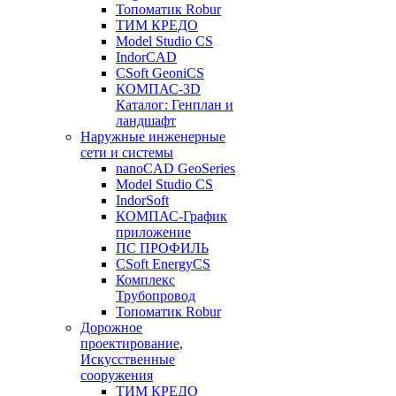
Топоматик Robur
ТИМ КРЕДО
Model Studio CS
IndorCAD
CSoft GeoniCS
КОМПАС-3D
Каталог: Генплан и
ландшафт
Наружные инженерные
сети и системы
nanoCAD GeoSeries
Model Studio CS
IndorSoft
КОМПАС-График
приложение
ПС ПРОФИЛЬ
CSoft EnergyCS
Комплекс
Трубопровод
Топоматик Robur
Дорожное
проектирование,
Искусственные
сооружения
ТИМ КРЕДО