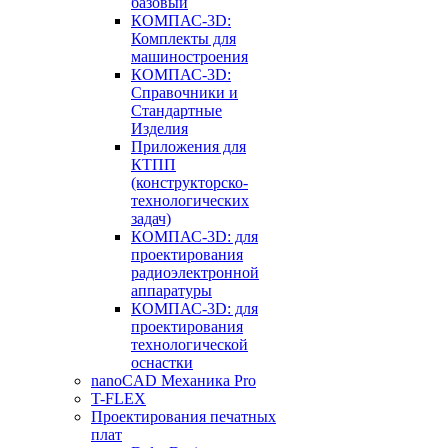
базовый
КОМПАС-3D:
Комплекты для
машиностроения
КОМПАС-3D:
Справочники и
Стандартные
Изделия
Приложения для
КТПП
(конструкторско-
технологических
задач)
КОМПАС-3D: для
проектирования
радиоэлектронной
аппаратуры
КОМПАС-3D: для
проектирования
технологической
оснастки
nanoCAD Механика Pro
T-FLEX
Проектирования печатных
плат