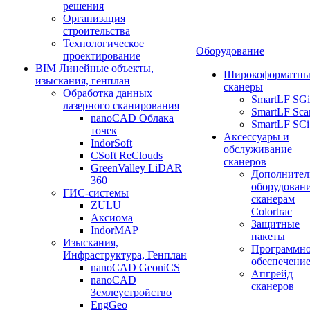
решения
Организация
строительства
Технологическое
Оборудование
проектирование
BIM Линейные объекты,
Широкоформатны
изыскания, генплан
сканеры
Обработка данных
SmartLF SGi
лазерного сканирования
SmartLF Sca
nanoCAD Облака
SmartLF SCi
точек
Аксессуары и
IndorSoft
обслуживание
CSoft ReClouds
сканеров
GreenValley LiDAR
Дополнител
360
оборудовани
ГИС-системы
сканерам
ZULU
Colortrac
Аксиома
Защитные
IndorMAP
пакеты
Изыскания,
Программн
Инфраструктура, Генплан
обеспечени
nanoCAD GeoniCS
Апгрейд
nanoCAD
сканеров
Землеустройство
EngGeo