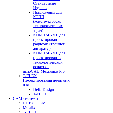
Стандартные
Изделия
Приложения для
КТПП
(конструкторско-
технологических
задач)
КОМПАС-3D: для
проектирования
радиоэлектронной
аппаратуры
КОМПАС-3D: для
проектирования
технологической
оснастки
nanoCAD Механика Pro
T-FLEX
Проектирования печатных
плат
Delta Design
T-FLEX
CAM-системы
СПРУТКAM
Metalix
T-FLEX