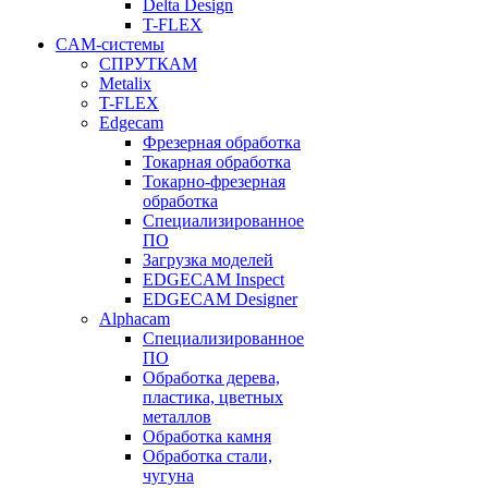
Delta Design
T-FLEX
CAM-системы
СПРУТКAM
Metalix
T-FLEX
Edgecam
Фрезерная обработка
Токарная обработка
Токарно-фрезерная
обработка
Специализированное
ПО
Загрузка моделей
EDGECAM Inspect
EDGECAM Designer
Alphacam
Специализированное
ПО
Обработка дерева,
пластика, цветных
металлов
Обработка камня
Обработка стали,
чугуна