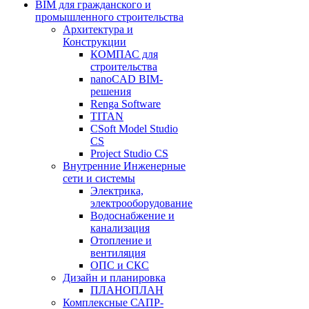
BIM для гражданского и
промышленного строительства
Архитектура и
Конструкции
КОМПАС для
строительства
nanoCAD BIM-
решения
Renga Software
TITAN
CSoft Model Studio
CS
Project Studio CS
Внутренние Инженерные
сети и системы
Электрика,
электрооборудование
Водоснабжение и
канализация
Отопление и
вентиляция
ОПС и СКС
Дизайн и планировка
ПЛАНОПЛАН
Комплексные САПР-