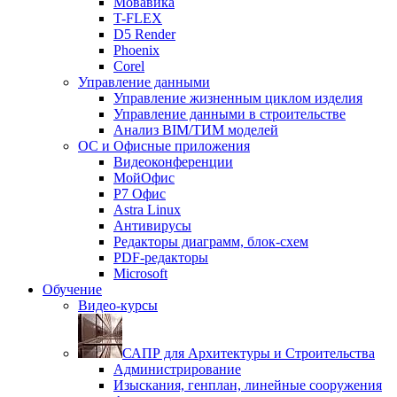
Мовавика
T-FLEX
D5 Render
Phoenix
Corel
Управление данными
Управление жизненным циклом изделия
Управление данными в строительстве
Анализ BIM/ТИМ моделей
ОС и Офисные приложения
Видеоконференции
МойОфис
P7 Офис
Astra Linux
Антивирусы
Редакторы диаграмм, блок-схем
PDF-редакторы
Microsoft
Обучение
Видео-курсы
САПР для Архитектуры и Строительства
Администрирование
Изыскания, генплан, линейные сооружения