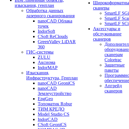
BIM Линейные объекты,
Широкоформатны
изыскания, генплан
сканеры
Обработка данных
SmartLF SGi
лазерного сканирования
SmartLF Sca
nanoCAD Облака
SmartLF SCi
точек
Аксессуары и
IndorSoft
обслуживание
CSoft ReClouds
сканеров
GreenValley LiDAR
Дополнител
360
оборудовани
ГИС-системы
сканерам
ZULU
Colortrac
Аксиома
Защитные
IndorMAP
пакеты
Изыскания,
Программн
Инфраструктура, Генплан
обеспечени
nanoCAD GeoniCS
Апгрейд
nanoCAD
сканеров
Землеустройство
EngGeo
Топоматик Robur
ТИМ КРЕДО
Model Studio CS
IndorCAD
CSoft GeoniCS