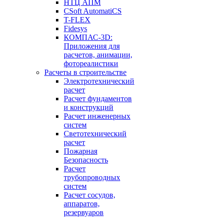
НТЦ АПМ
CSoft AutomatiCS
T-FLEX
Fidesys
КОМПАС-3D:
Приложения для
расчетов, анимации,
фотореалистики
Расчеты в строительстве
Электротехнический
расчет
Расчет фундаментов
и конструкций
Расчет инженерных
систем
Светотехнический
расчет
Пожарная
Безопасность
Расчет
трубопроводных
систем
Расчет сосудов,
аппаратов,
резервуаров