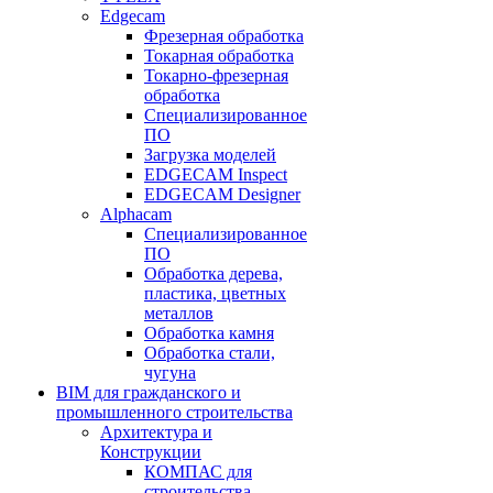
Edgecam
Фрезерная обработка
Токарная обработка
Токарно-фрезерная
обработка
Специализированное
ПО
Загрузка моделей
EDGECAM Inspect
EDGECAM Designer
Alphacam
Специализированное
ПО
Обработка дерева,
пластика, цветных
металлов
Обработка камня
Обработка стали,
чугуна
BIM для гражданского и
промышленного строительства
Архитектура и
Конструкции
КОМПАС для
строительства