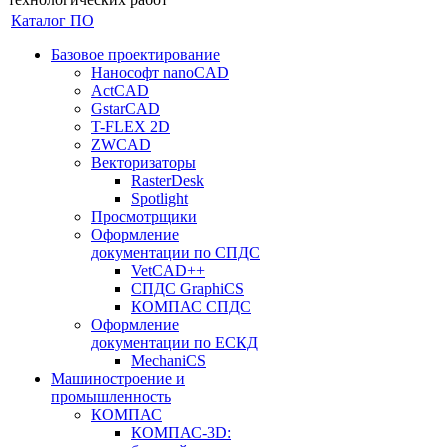
Каталог ПО
Базовое проектирование
Нанософт nanoCAD
ActCAD
GstarCAD
T-FLEX 2D
ZWCAD
Векторизаторы
RasterDesk
Spotlight
Просмотрщики
Оформление
документации по СПДС
VetCAD++
СПДС GraphiCS
КОМПАС СПДС
Оформление
документации по ЕСКД
MechaniCS
Машиностроение и
промышленность
КОМПАС
КОМПАС-3D: