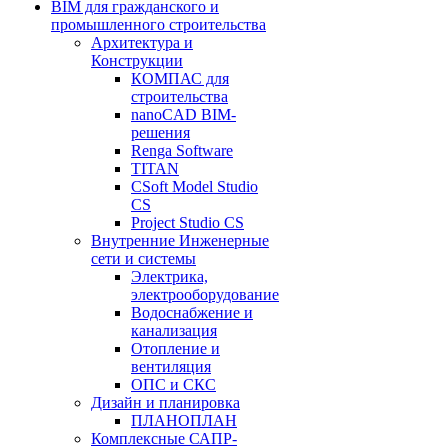
BIM для гражданского и
промышленного строительства
Архитектура и
Конструкции
КОМПАС для
строительства
nanoCAD BIM-
решения
Renga Software
TITAN
CSoft Model Studio
CS
Project Studio CS
Внутренние Инженерные
сети и системы
Электрика,
электрооборудование
Водоснабжение и
канализация
Отопление и
вентиляция
ОПС и СКС
Дизайн и планировка
ПЛАНОПЛАН
Комплексные САПР-