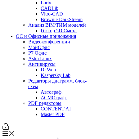
Larix
CADLib
Vitro-CAD
Brownie DarkStream
Анализ BIM/ТИМ моделей
Гектор 5D Смета
ОС и Офисные приложения
Видеоконференции
МойОфис
P7 Офис
Astra Linux
Антивирусы
Dr.Web
Kaspersky Lab
Редакторы диаграмм, блок-
схем
Автограф.
АСМОграф.
PDF-редакторы
CONTENT AI
Master PDF