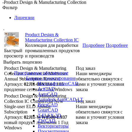
-
Product Design & Manufacturing Collection
Фильтр
Лицензии
.
Product Design &
Manufacturing Collection IC
Коллекция для разработки
Подробнее
Подробнее
Быстрый
промышленных продуктов
просмотр
и производств
Выбрать лицензию
Product Design & Manufacturing
Под заказ
Программное обеспечение
Collection Commercial Multi-user
Наши менеджеры
Базовое проектирование
Annual Subscription Renewal
обязательно свяжутся с
Нанософт nanoCAD
Артикул:
02JI1-00N384-L105
вами и уточнят условия
ActCAD
продление
сетевая
1 Год
Windows
заказа
AutoCAD
Product Design & Manufacturing
Autodesk AutoCAD LT
Collection IC Commercial New
Под заказ
BricsCAD
Single-user ELD Annual
Наши менеджеры
GstarCAD
Subscription
обязательно свяжутся с
T-FLEX 2D
Артикул:
02JI1-WW8500-L937
вами и уточнят условия
ZWCAD
новый продукт
локальная
1 Год
заказа
Векторизаторы
Windows
Просмотрщики