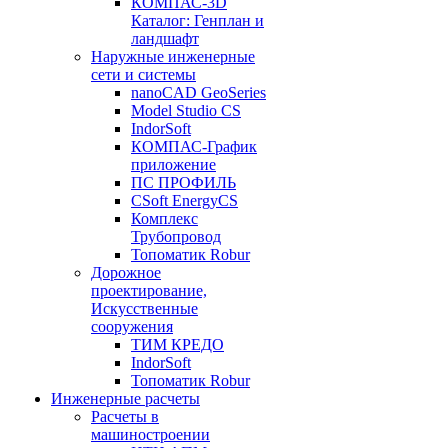
КОМПАС-3D
Каталог: Генплан и
ландшафт
Наружные инженерные
сети и системы
nanoCAD GeoSeries
Model Studio CS
IndorSoft
КОМПАС-График
приложение
ПС ПРОФИЛЬ
CSoft EnergyCS
Комплекс
Трубопровод
Топоматик Robur
Дорожное
проектирование,
Искусственные
сооружения
ТИМ КРЕДО
IndorSoft
Топоматик Robur
Инженерные расчеты
Расчеты в
машиностроении