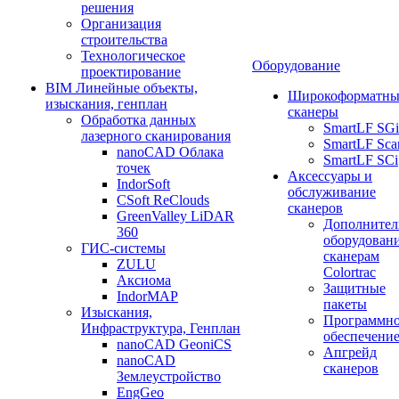
решения
Организация
строительства
Технологическое
Оборудование
проектирование
BIM Линейные объекты,
Широкоформатны
изыскания, генплан
сканеры
Обработка данных
SmartLF SGi
лазерного сканирования
SmartLF Sca
nanoCAD Облака
SmartLF SCi
точек
Аксессуары и
IndorSoft
обслуживание
CSoft ReClouds
сканеров
GreenValley LiDAR
Дополнител
360
оборудовани
ГИС-системы
сканерам
ZULU
Colortrac
Аксиома
Защитные
IndorMAP
пакеты
Изыскания,
Программн
Инфраструктура, Генплан
обеспечени
nanoCAD GeoniCS
Апгрейд
nanoCAD
сканеров
Землеустройство
EngGeo