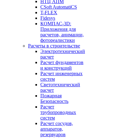
НТЦ АПМ
CSoft AutomatiCS
T-FLEX
Fidesys
КОМПАС-3D:
Приложения для
расчетов, анимации,
фотореалистики
Расчеты в строительстве
Электротехнический
расчет
Расчет фундаментов
и конструкций
Расчет инженерных
систем
Светотехнический
расчет
Пожарная
Безопасность
Расчет
трубопроводных
систем
Расчет сосудов,
аппаратов,
резервуаров