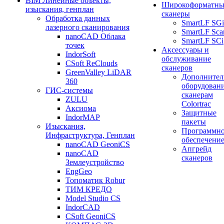
BIM Линейные объекты,
Широкоформатны
изыскания, генплан
сканеры
Обработка данных
SmartLF SGi
лазерного сканирования
SmartLF Sca
nanoCAD Облака
SmartLF SCi
точек
Аксессуары и
IndorSoft
обслуживание
CSoft ReClouds
сканеров
GreenValley LiDAR
Дополнител
360
оборудовани
ГИС-системы
сканерам
ZULU
Colortrac
Аксиома
Защитные
IndorMAP
пакеты
Изыскания,
Программн
Инфраструктура, Генплан
обеспечени
nanoCAD GeoniCS
Апгрейд
nanoCAD
сканеров
Землеустройство
EngGeo
Топоматик Robur
ТИМ КРЕДО
Model Studio CS
IndorCAD
CSoft GeoniCS