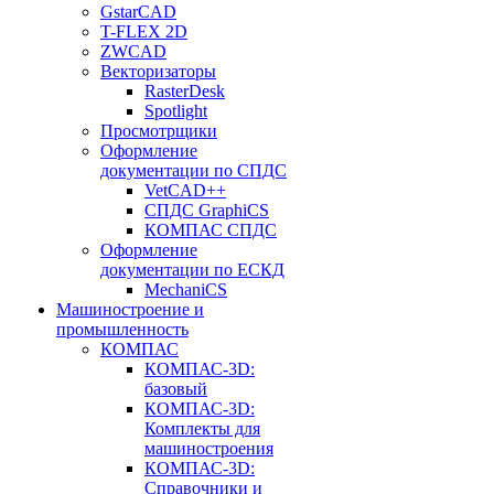
GstarCAD
T-FLEX 2D
ZWCAD
Векторизаторы
RasterDesk
Spotlight
Просмотрщики
Оформление
документации по СПДС
VetCAD++
СПДС GraphiCS
КОМПАС СПДС
Оформление
документации по ЕСКД
MechaniCS
Машиностроение и
промышленность
КОМПАС
КОМПАС-3D:
базовый
КОМПАС-3D:
Комплекты для
машиностроения
КОМПАС-3D:
Справочники и