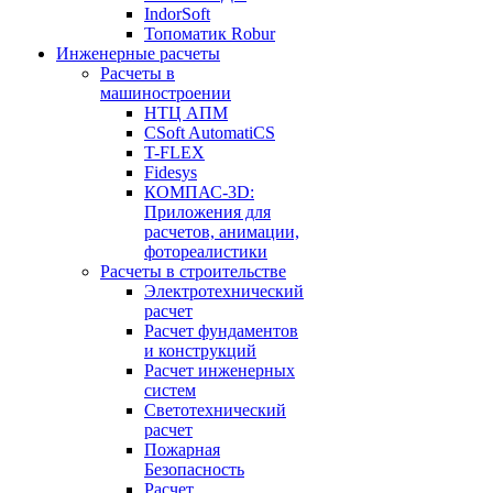
IndorSoft
Топоматик Robur
Инженерные расчеты
Расчеты в
машиностроении
НТЦ АПМ
CSoft AutomatiCS
T-FLEX
Fidesys
КОМПАС-3D:
Приложения для
расчетов, анимации,
фотореалистики
Расчеты в строительстве
Электротехнический
расчет
Расчет фундаментов
и конструкций
Расчет инженерных
систем
Светотехнический
расчет
Пожарная
Безопасность
Расчет