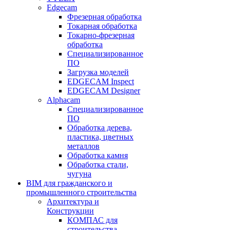
Edgecam
Фрезерная обработка
Токарная обработка
Токарно-фрезерная
обработка
Специализированное
ПО
Загрузка моделей
EDGECAM Inspect
EDGECAM Designer
Alphacam
Специализированное
ПО
Обработка дерева,
пластика, цветных
металлов
Обработка камня
Обработка стали,
чугуна
BIM для гражданского и
промышленного строительства
Архитектура и
Конструкции
КОМПАС для
строительства