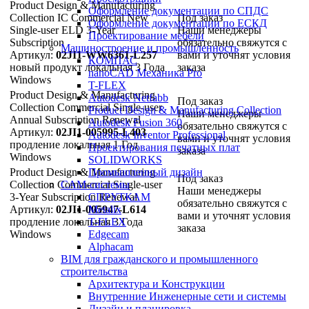
Product Design & Manufacturing
Оформление документации по СПДС
Collection IC Commercial New
Под заказ
Оформление документации по ЕСКД
Single-user ELD 3-Year
Наши менеджеры
Проектирование мебели
Subscription
обязательно свяжутся с
Машиностроение и промышленность
Артикул:
02JI1-WW6361-L257
вами и уточнят условия
КОМПАС
новый продукт
локальная
3 Года
заказа
nanoCAD Механика Pro
Windows
T-FLEX
Product Design & Manufacturing
Autodesk Netfabb
Под заказ
Collection Commercial Single-user
Product Design & Manufacturing Collection
Наши менеджеры
Annual Subscription Renewal
Autodesk Fusion 360
обязательно свяжутся с
Артикул:
02JI1-005995-L403
Autodesk Inventor Professional
вами и уточнят условия
продление
локальная
1 Год
Проектирования печатных плат
заказа
Windows
SOLIDWORKS
Product Design & Manufacturing
Промышленный дизайн
Под заказ
Collection Commercial Single-user
CAM-системы
Наши менеджеры
3-Year Subscription Renewal
СПРУТКAM
обязательно свяжутся с
Артикул:
02JI1-005947-L614
Metalix
вами и уточнят условия
продление
локальная
T-FLEX
3 Года
заказа
Windows
Edgecam
Alphacam
BIM для гражданского и промышленного
строительства
Архитектура и Конструкции
Внутренние Инженерные сети и системы
Дизайн и планировка