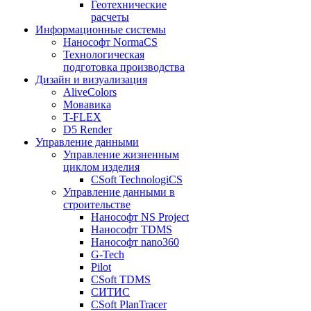
Геотехнические
расчеты
Информационные системы
Нанософт NormaCS
Технологическая
подготовка производства
Дизайн и визуализация
AliveColors
Мовавика
T-FLEX
D5 Render
Управление данными
Управление жизненным
циклом изделия
CSoft TechnologiCS
Управление данными в
строительстве
Нанософт NS Project
Нанософт TDMS
Нанософт nano360
G-Tech
Pilot
CSoft TDMS
СИТИС
CSoft PlanTracer