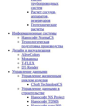
трубопроводных
систем
Расчет сосудов,
аппаратов,
резервуаров
Геотехнические
расчеты
Информационные системы
Нанософт NormaCS
Технологическая
подготовка производства
Дизайн и визуализация
AliveColors
Мовавика
T-FLEX
D5 Render
Управление данными
Управление жизненным
циклом изделия
CSoft TechnologiCS
Управление данными в
строительстве
Нанософт NS Project
Нанософт TDMS
Нанософт nano360