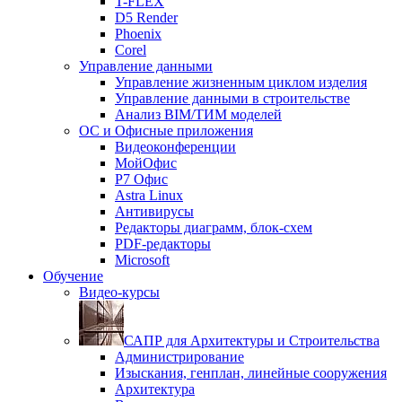
T-FLEX
D5 Render
Phoenix
Corel
Управление данными
Управление жизненным циклом изделия
Управление данными в строительстве
Анализ BIM/ТИМ моделей
ОС и Офисные приложения
Видеоконференции
МойОфис
P7 Офис
Astra Linux
Антивирусы
Редакторы диаграмм, блок-схем
PDF-редакторы
Microsoft
Обучение
Видео-курсы
САПР для Архитектуры и Строительства
Администрирование
Изыскания, генплан, линейные сооружения
Архитектура