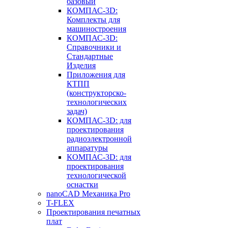
базовый
КОМПАС-3D:
Комплекты для
машиностроения
КОМПАС-3D:
Справочники и
Стандартные
Изделия
Приложения для
КТПП
(конструкторско-
технологических
задач)
КОМПАС-3D: для
проектирования
радиоэлектронной
аппаратуры
КОМПАС-3D: для
проектирования
технологической
оснастки
nanoCAD Механика Pro
T-FLEX
Проектирования печатных
плат