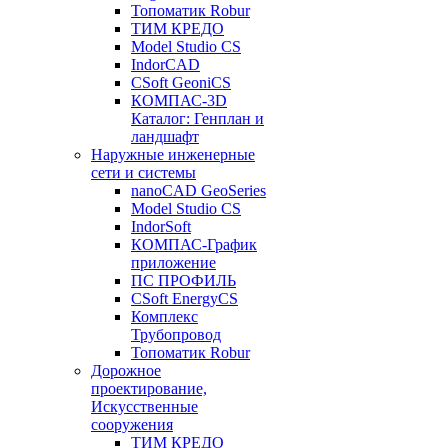
Топоматик Robur
ТИМ КРЕДО
Model Studio CS
IndorCAD
CSoft GeoniCS
КОМПАС-3D
Каталог: Генплан и
ландшафт
Наружные инженерные
сети и системы
nanoCAD GeoSeries
Model Studio CS
IndorSoft
КОМПАС-График
приложение
ПС ПРОФИЛЬ
CSoft EnergyCS
Комплекс
Трубопровод
Топоматик Robur
Дорожное
проектирование,
Искусственные
сооружения
ТИМ КРЕДО