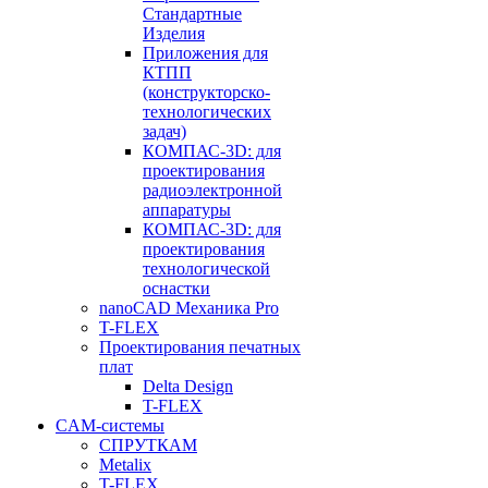
Стандартные
Изделия
Приложения для
КТПП
(конструкторско-
технологических
задач)
КОМПАС-3D: для
проектирования
радиоэлектронной
аппаратуры
КОМПАС-3D: для
проектирования
технологической
оснастки
nanoCAD Механика Pro
T-FLEX
Проектирования печатных
плат
Delta Design
T-FLEX
CAM-системы
СПРУТКAM
Metalix
T-FLEX