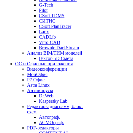
G-Tech
Pilot
CSoft TDMS
СИТИС
CSoft PlanTracer
Larix
CADLib
Vitro-CAD
Brownie DarkStream
Анализ BIM/ТИМ моделей
Гектор 5D Смета
ОС и Офисные приложения
Видеоконференции
МойОфис
P7 Офис
Astra Linux
Антивирусы
Dr.Web
Kaspersky Lab
Редакторы диаграмм, блок-
схем
Автограф.
АСМОграф.
PDF-редакторы