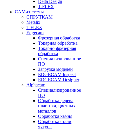
Delta Design
T-FLEX
CAM-системы
СПРУТКAM
Metalix
T-FLEX
Edgecam
Фрезерная обработка
Токарная обработка
Токарно-фрезерная
обработка
Специализированное
ПО
Загрузка моделей
EDGECAM Inspect
EDGECAM Designer
Alphacam
Специализированное
ПО
Обработка дерева,
пластика, цветных
металлов
Обработка камня
Обработка стали,
чугуна