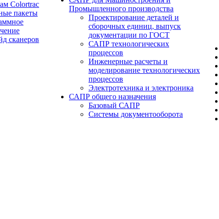
ам Colortrac
Промышленного производства
ные пакеты
Проектирование деталей и
аммное
сборочных единиц, выпуск
ечение
документации по ГОСТ
йд сканеров
САПР технологических
процессов
Инженерные расчеты и
моделирование технологических
процессов
Электротехника и электроника
САПР общего назначения
Базовый САПР
Системы документооборота