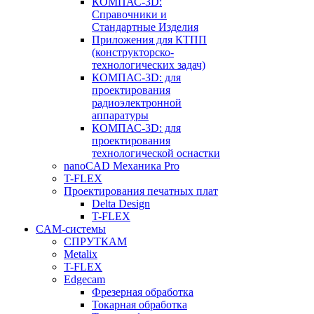
КОМПАС-3D:
Справочники и
Стандартные Изделия
Приложения для КТПП
(конструкторско-
технологических задач)
КОМПАС-3D: для
проектирования
радиоэлектронной
аппаратуры
КОМПАС-3D: для
проектирования
технологической оснастки
nanoCAD Механика Pro
T-FLEX
Проектирования печатных плат
Delta Design
T-FLEX
CAM-системы
СПРУТКAM
Metalix
T-FLEX
Edgecam
Фрезерная обработка
Токарная обработка