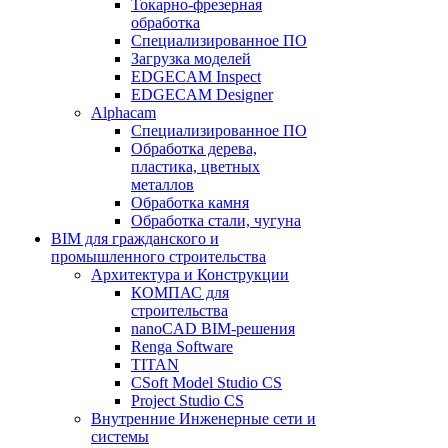
Токарно-фрезерная
обработка
Специализированное ПО
Загрузка моделей
EDGECAM Inspect
EDGECAM Designer
Alphacam
Специализированное ПО
Обработка дерева,
пластика, цветных
металлов
Обработка камня
Обработка стали, чугуна
BIM для гражданского и
промышленного строительства
Архитектура и Конструкции
КОМПАС для
строительства
nanoCAD BIM-решения
Renga Software
TITAN
CSoft Model Studio CS
Project Studio CS
Внутренние Инженерные сети и
системы