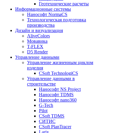
Геотехнические расчеты
Информационные системы
Нанософт NormaCS
Технологическая подготовка
производства
Дизайн и визуализация
AliveColors
Мовавика
T-FLEX
D5 Render
Управление данными
Управление жизненным циклом
изделия
CSoft TechnologiCS
Управление данными в
строительстве
Нанософт NS Project
Нанософт TDMS
Нанософт nano360
G-Tech
Pilot
CSoft TDMS
СИТИС
CSoft PlanTracer
Larix