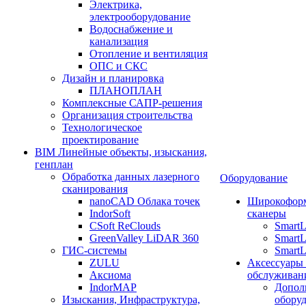
Электрика,
электрооборудование
Водоснабжение и
канализация
Отопление и вентиляция
ОПС и СКС
Дизайн и планировка
ПЛАНОПЛАН
Комплексные САПР-решения
Организация строительства
Технологическое
проектирование
BIM Линейные объекты, изыскания,
генплан
Обработка данных лазерного
Оборудование
сканирования
nanoCAD Облака точек
Широкофор
IndorSoft
сканеры
CSoft ReClouds
Smart
GreenValley LiDAR 360
SmartL
ГИС-системы
SmartL
ZULU
Аксессуары
Аксиома
обслуживан
IndorMAP
Допол
Изыскания, Инфраструктура,
оборуд