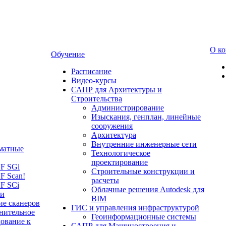
О к
Обучение
Расписание
Видео-курсы
САПР для Архитектуры и
Строительства
Администрирование
Изыскания, генплан, линейные
сооружения
Архитектура
Внутренние инженерные сети
матные
Технологическое
проектирование
LF SGi
Строительные конструкции и
F Scan!
расчеты
F SCi
Облачные решения Autodesk для
 и
BIM
ие сканеров
ГИС и управления инфраструктурой
нительное
Геоинформационные системы
ование к
САПР для Машиностроения и