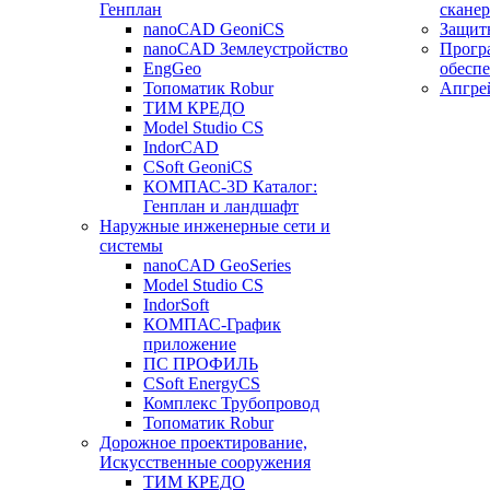
Генплан
сканер
nanoCAD GeoniCS
Защит
nanoCAD Землеустройство
Прогр
EngGeo
обесп
Топоматик Robur
Апгре
ТИМ КРЕДО
Model Studio CS
IndorCAD
CSoft GeoniCS
КОМПАС-3D Каталог:
Генплан и ландшафт
Наружные инженерные сети и
системы
nanoCAD GeoSeries
Model Studio CS
IndorSoft
КОМПАС-График
приложение
ПС ПРОФИЛЬ
CSoft EnergyCS
Комплекс Трубопровод
Топоматик Robur
Дорожное проектирование,
Искусственные сооружения
ТИМ КРЕДО