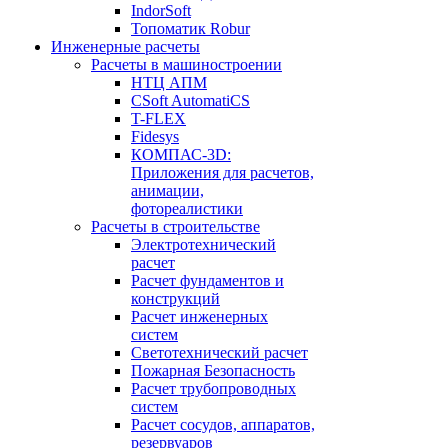
IndorSoft
Топоматик Robur
Инженерные расчеты
Расчеты в машиностроении
НТЦ АПМ
CSoft AutomatiCS
T-FLEX
Fidesys
КОМПАС-3D:
Приложения для расчетов,
анимации,
фотореалистики
Расчеты в строительстве
Электротехнический
расчет
Расчет фундаментов и
конструкций
Расчет инженерных
систем
Светотехнический расчет
Пожарная Безопасность
Расчет трубопроводных
систем
Расчет сосудов, аппаратов,
резервуаров