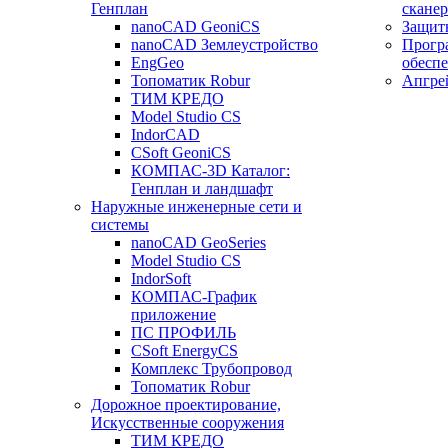
Генплан
сканер
nanoCAD GeoniCS
Защит
nanoCAD Землеустройство
Прогр
EngGeo
обесп
Топоматик Robur
Апгре
ТИМ КРЕДО
Model Studio CS
IndorCAD
CSoft GeoniCS
КОМПАС-3D Каталог:
Генплан и ландшафт
Наружные инженерные сети и
системы
nanoCAD GeoSeries
Model Studio CS
IndorSoft
КОМПАС-График
приложение
ПС ПРОФИЛЬ
CSoft EnergyCS
Комплекс Трубопровод
Топоматик Robur
Дорожное проектирование,
Искусственные сооружения
ТИМ КРЕДО