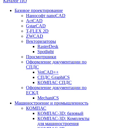
Каталог ПО
Базовое проектирование
Нанософт nanoCAD
ActCAD
GstarCAD
T-FLEX 2D
ZWCAD
Векторизаторы
RasterDesk
Spotlight
Просмотрщики
Оформление документации по
СПДС
VetCAD++
СПДС GraphiCS
КОМПАС СПДС
Оформление документации по
ЕСКД
MechaniCS
Машиностроение и промышленность
КОМПАС
КОМПАС-3D: базовый
КОМПАС-3D: Комплекты
для машиностроения