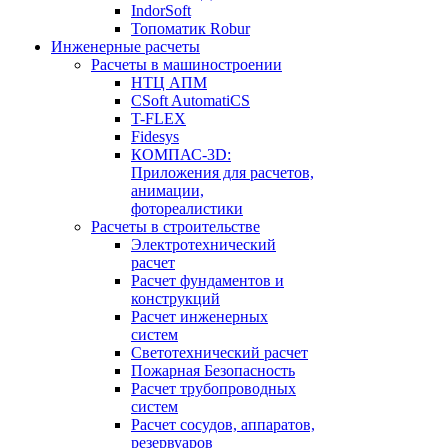
IndorSoft
Топоматик Robur
Инженерные расчеты
Расчеты в машиностроении
НТЦ АПМ
CSoft AutomatiCS
T-FLEX
Fidesys
КОМПАС-3D:
Приложения для расчетов,
анимации,
фотореалистики
Расчеты в строительстве
Электротехнический
расчет
Расчет фундаментов и
конструкций
Расчет инженерных
систем
Светотехнический расчет
Пожарная Безопасность
Расчет трубопроводных
систем
Расчет сосудов, аппаратов,
резервуаров