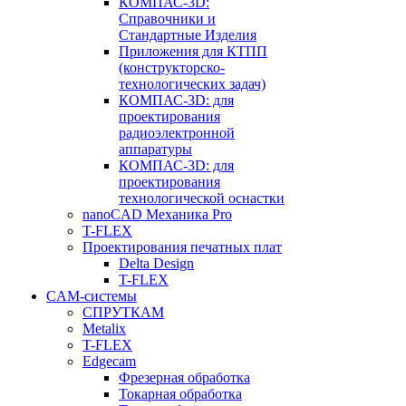
КОМПАС-3D:
Справочники и
Стандартные Изделия
Приложения для КТПП
(конструкторско-
технологических задач)
КОМПАС-3D: для
проектирования
радиоэлектронной
аппаратуры
КОМПАС-3D: для
проектирования
технологической оснастки
nanoCAD Механика Pro
T-FLEX
Проектирования печатных плат
Delta Design
T-FLEX
CAM-системы
СПРУТКAM
Metalix
T-FLEX
Edgecam
Фрезерная обработка
Токарная обработка