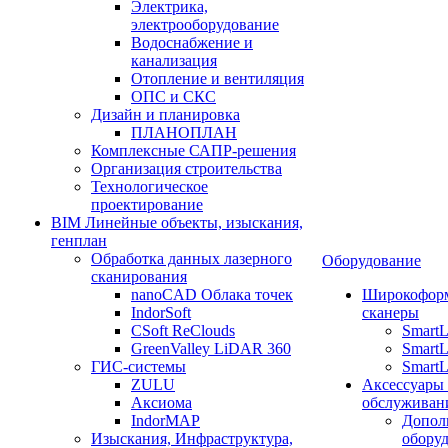
Электрика,
электрооборудование
Водоснабжение и
канализация
Отопление и вентиляция
ОПС и СКС
Дизайн и планировка
ПЛАНОПЛАН
Комплексные САПР-решения
Организация строительства
Технологическое
проектирование
BIM Линейные объекты, изыскания,
генплан
Обработка данных лазерного
Оборудование
сканирования
nanoCAD Облака точек
Широкофор
IndorSoft
сканеры
CSoft ReClouds
Smart
GreenValley LiDAR 360
SmartL
ГИС-системы
SmartL
ZULU
Аксессуары
Аксиома
обслуживан
IndorMAP
Допол
Изыскания, Инфраструктура,
оборуд