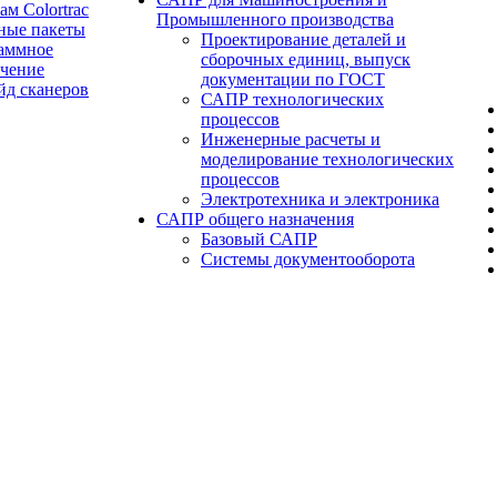
ам Colortrac
Промышленного производства
ные пакеты
Проектирование деталей и
аммное
сборочных единиц, выпуск
ечение
документации по ГОСТ
йд сканеров
САПР технологических
процессов
Инженерные расчеты и
моделирование технологических
процессов
Электротехника и электроника
САПР общего назначения
Базовый САПР
Системы документооборота