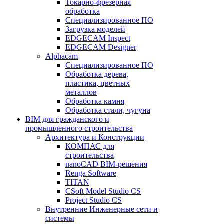
Токарно-фрезерная
обработка
Специализированное ПО
Загрузка моделей
EDGECAM Inspect
EDGECAM Designer
Alphacam
Специализированное ПО
Обработка дерева,
пластика, цветных
металлов
Обработка камня
Обработка стали, чугуна
BIM для гражданского и
промышленного строительства
Архитектура и Конструкции
КОМПАС для
строительства
nanoCAD BIM-решения
Renga Software
TITAN
CSoft Model Studio CS
Project Studio CS
Внутренние Инженерные сети и
системы