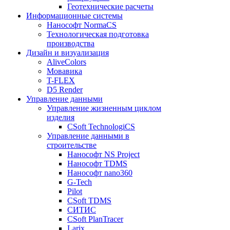
Геотехнические расчеты
Информационные системы
Нанософт NormaCS
Технологическая подготовка
производства
Дизайн и визуализация
AliveColors
Мовавика
T-FLEX
D5 Render
Управление данными
Управление жизненным циклом
изделия
CSoft TechnologiCS
Управление данными в
строительстве
Нанософт NS Project
Нанософт TDMS
Нанософт nano360
G-Tech
Pilot
CSoft TDMS
СИТИС
CSoft PlanTracer
Larix