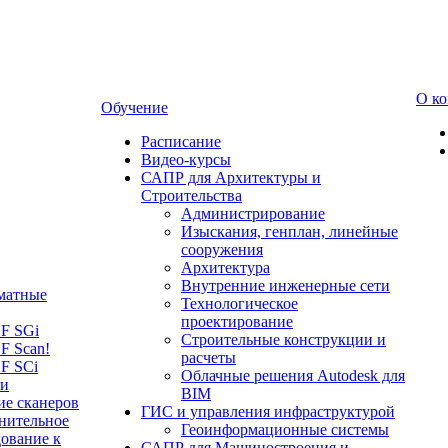
О к
Обучение
Расписание
Видео-курсы
САПР для Архитектуры и
Строительства
Администрирование
Изыскания, генплан, линейные
сооружения
Архитектура
Внутренние инженерные сети
матные
Технологическое
проектирование
LF SGi
Строительные конструкции и
F Scan!
расчеты
F SCi
Облачные решения Autodesk для
 и
BIM
ие сканеров
ГИС и управления инфраструктурой
нительное
Геоинформационные системы
ование к
САПР для Машиностроения и