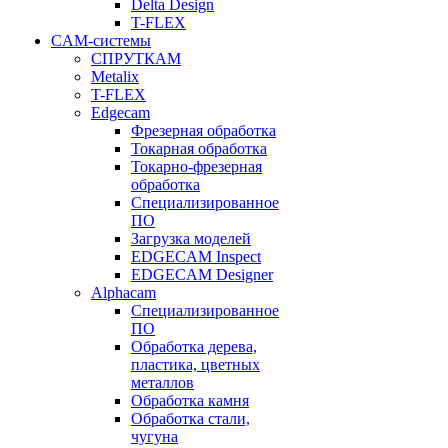
Delta Design
T-FLEX
CAM-системы
СПРУТКAM
Metalix
T-FLEX
Edgecam
Фрезерная обработка
Токарная обработка
Токарно-фрезерная
обработка
Специализированное
ПО
Загрузка моделей
EDGECAM Inspect
EDGECAM Designer
Alphacam
Специализированное
ПО
Обработка дерева,
пластика, цветных
металлов
Обработка камня
Обработка стали,
чугуна