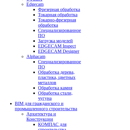
Edgecam
Фрезерная обработка
Токарная обработка
Токарно-фрезерная
обработка
Специализированное
ПО
Загрузка моделей
EDGECAM Inspect
EDGECAM Designer
Alphacam
Специализированное
ПО
Обработка дерева,
пластика, цветных
металлов
Обработка камня
Обработка стали,
чугуна
BIM для гражданского и
промышленного строительства
Архитектура и
Конструкции
КОМПАС для
строительства