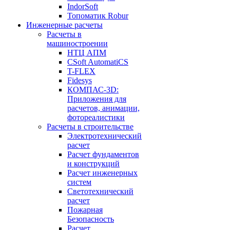
IndorSoft
Топоматик Robur
Инженерные расчеты
Расчеты в
машиностроении
НТЦ АПМ
CSoft AutomatiCS
T-FLEX
Fidesys
КОМПАС-3D:
Приложения для
расчетов, анимации,
фотореалистики
Расчеты в строительстве
Электротехнический
расчет
Расчет фундаментов
и конструкций
Расчет инженерных
систем
Светотехнический
расчет
Пожарная
Безопасность
Расчет