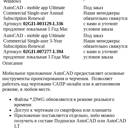
Windows
AutoCAD - mobile app Ultimate
Под заказ
Commercial Single-user Annual
Наши менеджеры
Subscription Renewal
обязательно свяжутся
Артикул:
02GI1-003129-L336
с вами и уточнят
продление
локальная
1 Год
Mac
условия заказа
AutoCAD - mobile app Ultimate
Под заказ
Commercial Single-user 3-Year
Наши менеджеры
Subscription Renewal
обязательно свяжутся
Артикул:
02GI1-007277-L394
с вами и уточнят
продление
локальная
3 Года
Mac
условия заказа
Описание
Мобильное приложение AutoCAD предоставляет основные
инструменты проектирования и черчения. Позволяет
работать над чертежами САПР онлайн или в автономном
режиме, в любом месте.
Файлы *.DWG обновляются в режиме реального
времени
Доступ к чертежам со смартфона или планшета
Приложение поставляется отдельно, либо можно
получить в составе Подписки AutoCAD или AutoCAD
LT