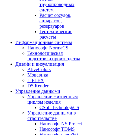
трубопроводных
систем
Расчет сосудов,
аппаратов,
резервуаров
Геотехнические
расчеты
Информационные системы
Нанософт NormaCS
Технологическая
подготовка производства
Дизайн и визуализация
AliveColors
Мовавика
T-FLEX
D5 Render
Управление данными
Управление жизненным
циклом изделия
CSoft TechnologiCS
Управление данными в
строительстве
Нанософт NS Project
Нанософт TDMS
Нанософт nano360