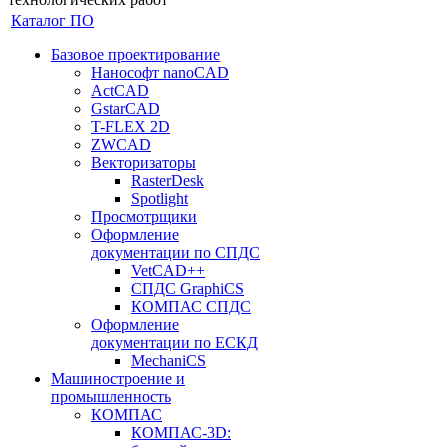
Каталог ПО
Базовое проектирование
Нанософт nanoCAD
ActCAD
GstarCAD
T-FLEX 2D
ZWCAD
Векторизаторы
RasterDesk
Spotlight
Просмотрщики
Оформление
документации по СПДС
VetCAD++
СПДС GraphiCS
КОМПАС СПДС
Оформление
документации по ЕСКД
MechaniCS
Машиностроение и
промышленность
КОМПАС
КОМПАС-3D: