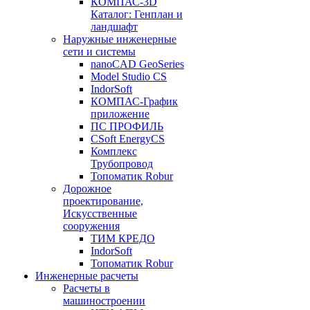
КОМПАС-3D
Каталог: Генплан и
ландшафт
Наружные инженерные
сети и системы
nanoCAD GeoSeries
Model Studio CS
IndorSoft
КОМПАС-График
приложение
ПС ПРОФИЛЬ
CSoft EnergyCS
Комплекс
Трубопровод
Топоматик Robur
Дорожное
проектирование,
Искусственные
сооружения
ТИМ КРЕДО
IndorSoft
Топоматик Robur
Инженерные расчеты
Расчеты в
машиностроении