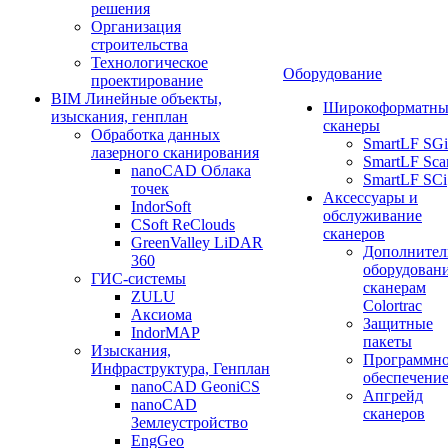
решения
Организация
строительства
Технологическое
Оборудование
проектирование
BIM Линейные объекты,
Широкоформатны
изыскания, генплан
сканеры
Обработка данных
SmartLF SGi
лазерного сканирования
SmartLF Sca
nanoCAD Облака
SmartLF SCi
точек
Аксессуары и
IndorSoft
обслуживание
CSoft ReClouds
сканеров
GreenValley LiDAR
Дополнител
360
оборудовани
ГИС-системы
сканерам
ZULU
Colortrac
Аксиома
Защитные
IndorMAP
пакеты
Изыскания,
Программн
Инфраструктура, Генплан
обеспечени
nanoCAD GeoniCS
Апгрейд
nanoCAD
сканеров
Землеустройство
EngGeo