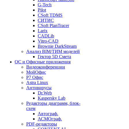
G-Tech
Pilot
CSoft TDMS
СИТИС
CSoft PlanTracer
Larix
CADLib
Vitro-CAD
Brownie DarkStream
Анализ BIM/ТИМ моделей
Гектор 5D Смета
ОС и Офисные приложения
Видеоконференции
МойОфис
P7 Офис
Astra Linux
Антивирусы
Dr.Web
Kaspersky Lab
Редакторы диаграмм, блок-
схем
Автограф.
АСМОграф.
PDF-редакторы