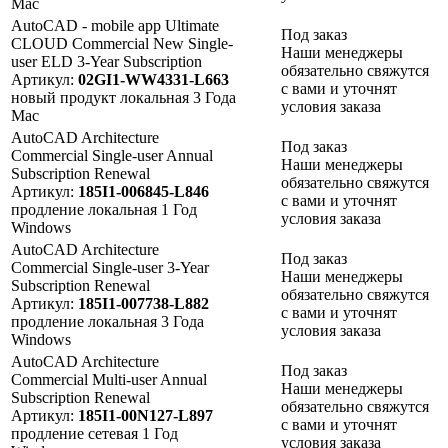
Mac
AutoCAD - mobile app Ultimate
Под заказ
CLOUD Commercial New Single-
Наши менеджеры
user ELD 3-Year Subscription
обязательно свяжутся
Артикул:
02GI1-WW4331-L663
с вами и уточнят
новый продукт
локальная
3 Года
условия заказа
Mac
AutoCAD Architecture
Под заказ
Commercial Single-user Annual
Наши менеджеры
Subscription Renewal
обязательно свяжутся
Артикул:
185I1-006845-L846
с вами и уточнят
продление
локальная
1 Год
условия заказа
Windows
AutoCAD Architecture
Под заказ
Commercial Single-user 3-Year
Наши менеджеры
Subscription Renewal
обязательно свяжутся
Артикул:
185I1-007738-L882
с вами и уточнят
продление
локальная
3 Года
условия заказа
Windows
AutoCAD Architecture
Под заказ
Commercial Multi-user Annual
Наши менеджеры
Subscription Renewal
обязательно свяжутся
Артикул:
185I1-00N127-L897
с вами и уточнят
продление
сетевая
1 Год
условия заказа