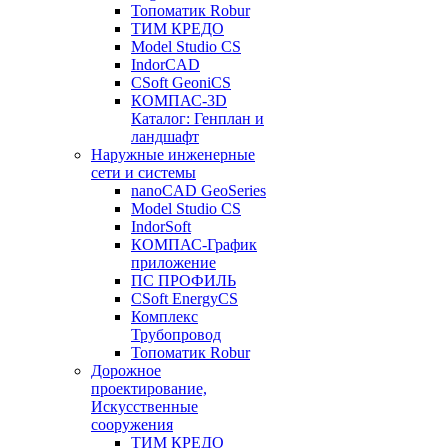
Топоматик Robur
ТИМ КРЕДО
Model Studio CS
IndorCAD
CSoft GeoniCS
КОМПАС-3D
Каталог: Генплан и
ландшафт
Наружные инженерные
сети и системы
nanoCAD GeoSeries
Model Studio CS
IndorSoft
КОМПАС-График
приложение
ПС ПРОФИЛЬ
CSoft EnergyCS
Комплекс
Трубопровод
Топоматик Robur
Дорожное
проектирование,
Искусственные
сооружения
ТИМ КРЕДО