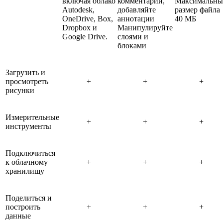
включая облако
комментарии,
Максимальн
Autodesk,
добавляйте
размер файла
OneDrive, Box,
аннотации
40 МБ
Dropbox и
Манипулируйте
Google Drive.
слоями и
блоками
Загрузить и
просмотреть
+
+
+
рисунки
Измерительные
+
+
+
инструменты
Подключиться
к облачному
+
+
+
хранилищу
Поделиться и
построить
+
+
+
данные