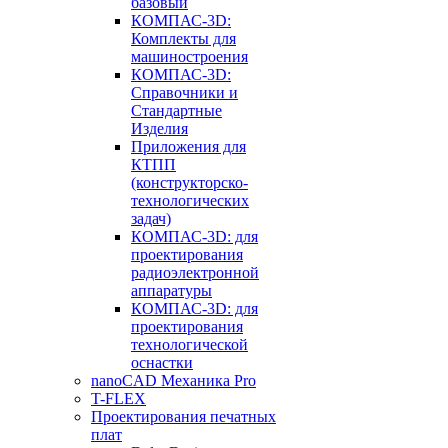
базовый
КОМПАС-3D:
Комплекты для
машиностроения
КОМПАС-3D:
Справочники и
Стандартные
Изделия
Приложения для
КТПП
(конструкторско-
технологических
задач)
КОМПАС-3D: для
проектирования
радиоэлектронной
аппаратуры
КОМПАС-3D: для
проектирования
технологической
оснастки
nanoCAD Механика Pro
T-FLEX
Проектирования печатных
плат