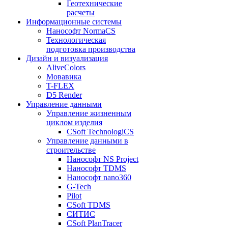
Геотехнические
расчеты
Информационные системы
Нанософт NormaCS
Технологическая
подготовка производства
Дизайн и визуализация
AliveColors
Мовавика
T-FLEX
D5 Render
Управление данными
Управление жизненным
циклом изделия
CSoft TechnologiCS
Управление данными в
строительстве
Нанософт NS Project
Нанософт TDMS
Нанософт nano360
G-Tech
Pilot
CSoft TDMS
СИТИС
CSoft PlanTracer