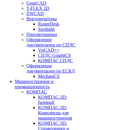
GstarCAD
T-FLEX 2D
ZWCAD
Векторизаторы
RasterDesk
Spotlight
Просмотрщики
Оформление
документации по СПДС
VetCAD++
СПДС GraphiCS
КОМПАС СПДС
Оформление
документации по ЕСКД
MechaniCS
Машиностроение и
промышленность
КОМПАС
КОМПАС-3D:
базовый
КОМПАС-3D:
Комплекты для
машиностроения
КОМПАС-3D:
Справочники и