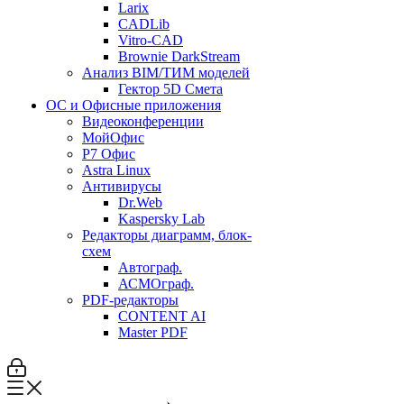
Larix
CADLib
Vitro-CAD
Brownie DarkStream
Анализ BIM/ТИМ моделей
Гектор 5D Смета
ОС и Офисные приложения
Видеоконференции
МойОфис
P7 Офис
Astra Linux
Антивирусы
Dr.Web
Kaspersky Lab
Редакторы диаграмм, блок-
схем
Автограф.
АСМОграф.
PDF-редакторы
CONTENT AI
Master PDF