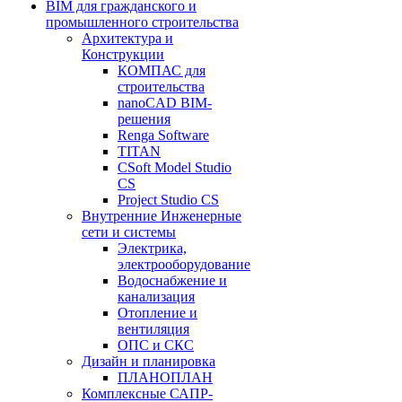
BIM для гражданского и
промышленного строительства
Архитектура и
Конструкции
КОМПАС для
строительства
nanoCAD BIM-
решения
Renga Software
TITAN
CSoft Model Studio
CS
Project Studio CS
Внутренние Инженерные
сети и системы
Электрика,
электрооборудование
Водоснабжение и
канализация
Отопление и
вентиляция
ОПС и СКС
Дизайн и планировка
ПЛАНОПЛАН
Комплексные САПР-