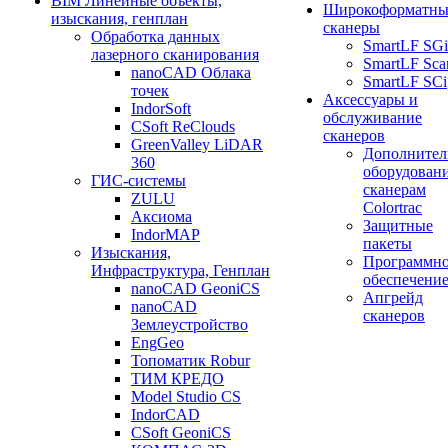
BIM Линейные объекты,
Широкоформатны
изыскания, генплан
сканеры
Обработка данных
SmartLF SGi
лазерного сканирования
SmartLF Sca
nanoCAD Облака
SmartLF SCi
точек
Аксессуары и
IndorSoft
обслуживание
CSoft ReClouds
сканеров
GreenValley LiDAR
Дополнител
360
оборудовани
ГИС-системы
сканерам
ZULU
Colortrac
Аксиома
Защитные
IndorMAP
пакеты
Изыскания,
Программн
Инфраструктура, Генплан
обеспечени
nanoCAD GeoniCS
Апгрейд
nanoCAD
сканеров
Землеустройство
EngGeo
Топоматик Robur
ТИМ КРЕДО
Model Studio CS
IndorCAD
CSoft GeoniCS