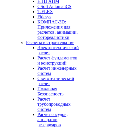
НТЦ АПМ
CSoft AutomatiCS
T-FLEX
Fidesys
КОМПАС-3D:
Приложения для
расчетов, анимации,
фотореалистики
Расчеты в строительстве
Электротехнический
расчет
Расчет фундаментов
и конструкций
Расчет инженерных
систем
Светотехнический
расчет
Пожарная
Безопасность
Расчет
трубопроводных
систем
Расчет сосудов,
аппаратов,
резервуаров