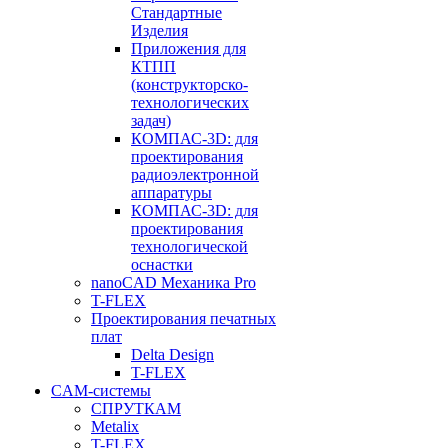
Стандартные
Изделия
Приложения для
КТПП
(конструкторско-
технологических
задач)
КОМПАС-3D: для
проектирования
радиоэлектронной
аппаратуры
КОМПАС-3D: для
проектирования
технологической
оснастки
nanoCAD Механика Pro
T-FLEX
Проектирования печатных
плат
Delta Design
T-FLEX
CAM-системы
СПРУТКAM
Metalix
T-FLEX