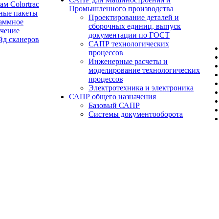
ам Colortrac
Промышленного производства
ные пакеты
Проектирование деталей и
аммное
сборочных единиц, выпуск
ечение
документации по ГОСТ
йд сканеров
САПР технологических
процессов
Инженерные расчеты и
моделирование технологических
процессов
Электротехника и электроника
САПР общего назначения
Базовый САПР
Системы документооборота