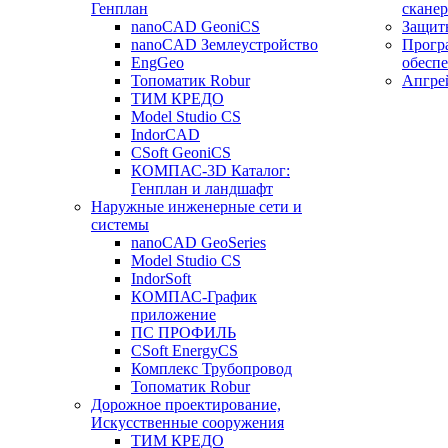
Генплан
сканер
nanoCAD GeoniCS
Защит
nanoCAD Землеустройство
Прогр
EngGeo
обесп
Топоматик Robur
Апгре
ТИМ КРЕДО
Model Studio CS
IndorCAD
CSoft GeoniCS
КОМПАС-3D Каталог:
Генплан и ландшафт
Наружные инженерные сети и
системы
nanoCAD GeoSeries
Model Studio CS
IndorSoft
КОМПАС-График
приложение
ПС ПРОФИЛЬ
CSoft EnergyCS
Комплекс Трубопровод
Топоматик Robur
Дорожное проектирование,
Искусственные сооружения
ТИМ КРЕДО