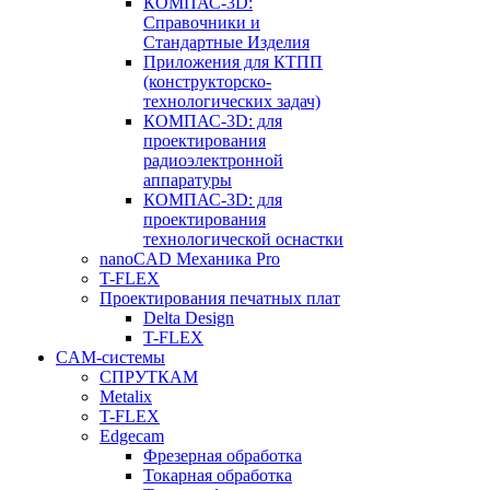
КОМПАС-3D:
Справочники и
Стандартные Изделия
Приложения для КТПП
(конструкторско-
технологических задач)
КОМПАС-3D: для
проектирования
радиоэлектронной
аппаратуры
КОМПАС-3D: для
проектирования
технологической оснастки
nanoCAD Механика Pro
T-FLEX
Проектирования печатных плат
Delta Design
T-FLEX
CAM-системы
СПРУТКAM
Metalix
T-FLEX
Edgecam
Фрезерная обработка
Токарная обработка