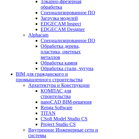
Токарно-фрезерная
обработка
Специализированное ПО
Загрузка моделей
EDGECAM Inspect
EDGECAM Designer
Alphacam
Специализированное ПО
Обработка дерева,
пластика, цветных
металлов
Обработка камня
Обработка стали, чугуна
BIM для гражданского и
промышленного строительства
Архитектура и Конструкции
КОМПАС для
строительства
nanoCAD BIM-решения
Renga Software
TITAN
CSoft Model Studio CS
Project Studio CS
Внутренние Инженерные сети и
системы