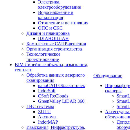
Электрика,
электрооборудование
Водоснабжение и
канализация
Отопление и вентиляция
ОПС и СКС
Дизайн и планировка
ПЛАНОПЛАН
Комплексные САПР-решения
Организация строительства
Технологическое
проектирование
BIM Линейные объекты, изыскания,
генплан
Обработка данных лазерного
Оборудование
сканирования
nanoCAD Облака точек
Широкофор
IndorSoft
сканеры
CSoft ReClouds
Smart
GreenValley LiDAR 360
SmartL
ГИС-системы
SmartL
ZULU
Аксессуары
Аксиома
обслуживан
IndorMAP
Допол
Изыскания, Инфраструктура,
оборуд