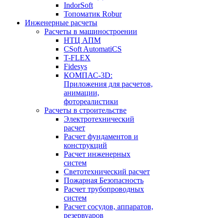
IndorSoft
Топоматик Robur
Инженерные расчеты
Расчеты в машиностроении
НТЦ АПМ
CSoft AutomatiCS
T-FLEX
Fidesys
КОМПАС-3D:
Приложения для расчетов,
анимации,
фотореалистики
Расчеты в строительстве
Электротехнический
расчет
Расчет фундаментов и
конструкций
Расчет инженерных
систем
Светотехнический расчет
Пожарная Безопасность
Расчет трубопроводных
систем
Расчет сосудов, аппаратов,
резервуаров