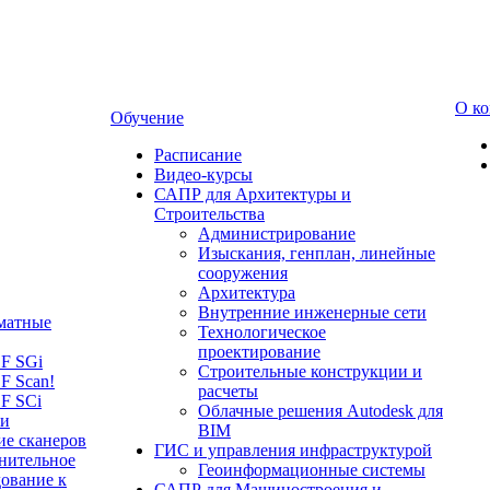
О к
Обучение
Расписание
Видео-курсы
САПР для Архитектуры и
Строительства
Администрирование
Изыскания, генплан, линейные
сооружения
Архитектура
Внутренние инженерные сети
матные
Технологическое
проектирование
LF SGi
Строительные конструкции и
F Scan!
расчеты
F SCi
Облачные решения Autodesk для
 и
BIM
ие сканеров
ГИС и управления инфраструктурой
нительное
Геоинформационные системы
ование к
САПР для Машиностроения и