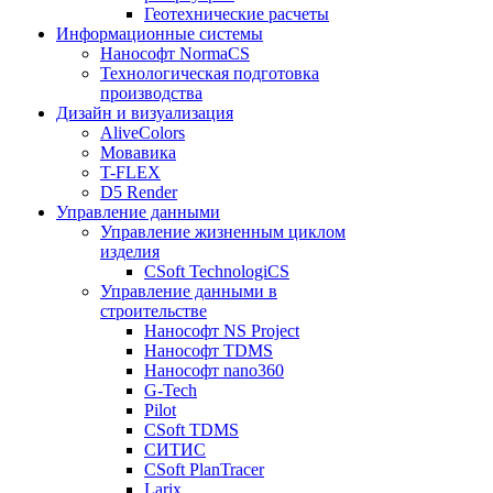
Геотехнические расчеты
Информационные системы
Нанософт NormaCS
Технологическая подготовка
производства
Дизайн и визуализация
AliveColors
Мовавика
T-FLEX
D5 Render
Управление данными
Управление жизненным циклом
изделия
CSoft TechnologiCS
Управление данными в
строительстве
Нанософт NS Project
Нанософт TDMS
Нанософт nano360
G-Tech
Pilot
CSoft TDMS
СИТИС
CSoft PlanTracer
Larix