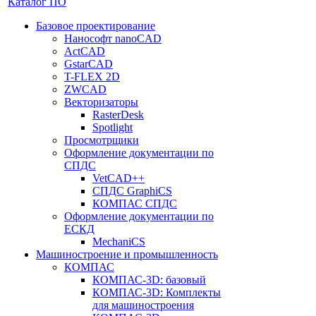
Каталог ПО
Базовое проектирование
Нанософт nanoCAD
ActCAD
GstarCAD
T-FLEX 2D
ZWCAD
Векторизаторы
RasterDesk
Spotlight
Просмотрщики
Оформление документации по
СПДС
VetCAD++
СПДС GraphiCS
КОМПАС СПДС
Оформление документации по
ЕСКД
MechaniCS
Машиностроение и промышленность
КОМПАС
КОМПАС-3D: базовый
КОМПАС-3D: Комплекты
для машиностроения