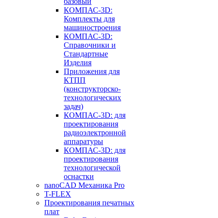
базовый
КОМПАС-3D:
Комплекты для
машиностроения
КОМПАС-3D:
Справочники и
Стандартные
Изделия
Приложения для
КТПП
(конструкторско-
технологических
задач)
КОМПАС-3D: для
проектирования
радиоэлектронной
аппаратуры
КОМПАС-3D: для
проектирования
технологической
оснастки
nanoCAD Механика Pro
T-FLEX
Проектирования печатных
плат