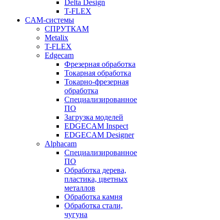
Delta Design
T-FLEX
CAM-системы
СПРУТКAM
Metalix
T-FLEX
Edgecam
Фрезерная обработка
Токарная обработка
Токарно-фрезерная
обработка
Специализированное
ПО
Загрузка моделей
EDGECAM Inspect
EDGECAM Designer
Alphacam
Специализированное
ПО
Обработка дерева,
пластика, цветных
металлов
Обработка камня
Обработка стали,
чугуна