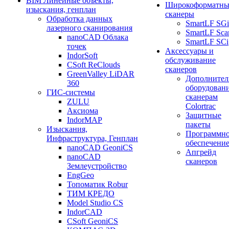
BIM Линейные объекты,
Широкоформатны
изыскания, генплан
сканеры
Обработка данных
SmartLF SGi
лазерного сканирования
SmartLF Sca
nanoCAD Облака
SmartLF SCi
точек
Аксессуары и
IndorSoft
обслуживание
CSoft ReClouds
сканеров
GreenValley LiDAR
Дополнител
360
оборудовани
ГИС-системы
сканерам
ZULU
Colortrac
Аксиома
Защитные
IndorMAP
пакеты
Изыскания,
Программн
Инфраструктура, Генплан
обеспечени
nanoCAD GeoniCS
Апгрейд
nanoCAD
сканеров
Землеустройство
EngGeo
Топоматик Robur
ТИМ КРЕДО
Model Studio CS
IndorCAD
CSoft GeoniCS