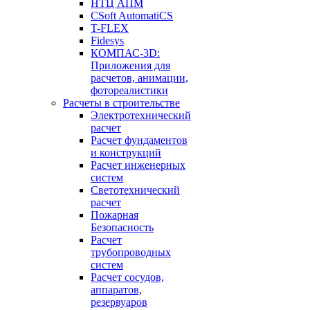
НТЦ АПМ
CSoft AutomatiCS
T-FLEX
Fidesys
КОМПАС-3D:
Приложения для
расчетов, анимации,
фотореалистики
Расчеты в строительстве
Электротехнический
расчет
Расчет фундаментов
и конструкций
Расчет инженерных
систем
Светотехнический
расчет
Пожарная
Безопасность
Расчет
трубопроводных
систем
Расчет сосудов,
аппаратов,
резервуаров