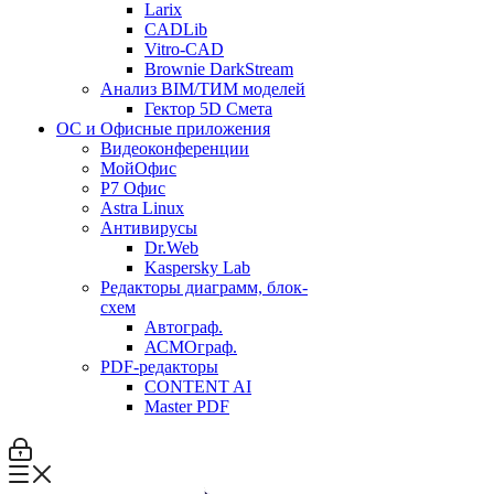
Larix
CADLib
Vitro-CAD
Brownie DarkStream
Анализ BIM/ТИМ моделей
Гектор 5D Смета
ОС и Офисные приложения
Видеоконференции
МойОфис
P7 Офис
Astra Linux
Антивирусы
Dr.Web
Kaspersky Lab
Редакторы диаграмм, блок-
схем
Автограф.
АСМОграф.
PDF-редакторы
CONTENT AI
Master PDF