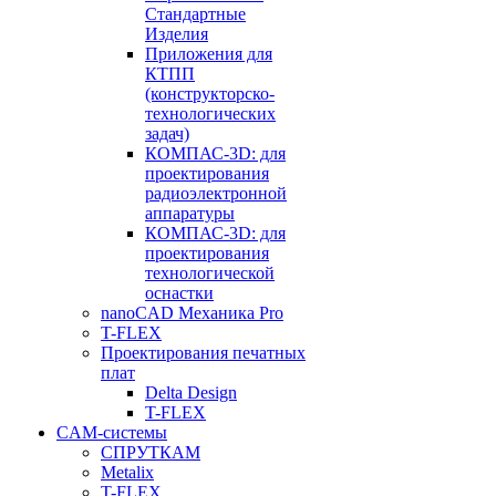
Стандартные
Изделия
Приложения для
КТПП
(конструкторско-
технологических
задач)
КОМПАС-3D: для
проектирования
радиоэлектронной
аппаратуры
КОМПАС-3D: для
проектирования
технологической
оснастки
nanoCAD Механика Pro
T-FLEX
Проектирования печатных
плат
Delta Design
T-FLEX
CAM-системы
СПРУТКAM
Metalix
T-FLEX