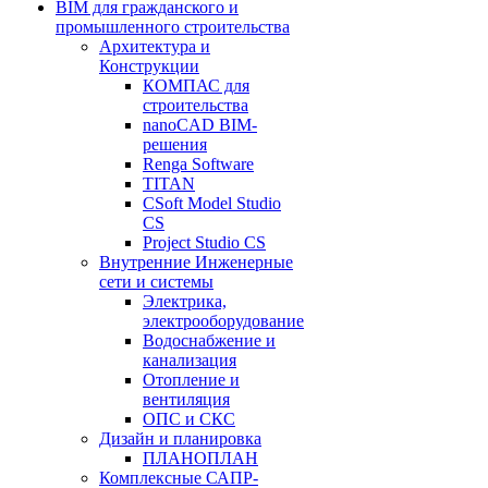
BIM для гражданского и
промышленного строительства
Архитектура и
Конструкции
КОМПАС для
строительства
nanoCAD BIM-
решения
Renga Software
TITAN
CSoft Model Studio
CS
Project Studio CS
Внутренние Инженерные
сети и системы
Электрика,
электрооборудование
Водоснабжение и
канализация
Отопление и
вентиляция
ОПС и СКС
Дизайн и планировка
ПЛАНОПЛАН
Комплексные САПР-