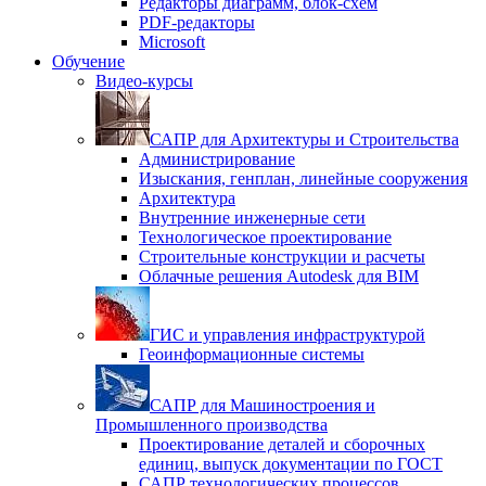
Редакторы диаграмм, блок-схем
PDF-редакторы
Microsoft
Обучение
Видео-курсы
САПР для Архитектуры и Строительства
Администрирование
Изыскания, генплан, линейные сооружения
Архитектура
Внутренние инженерные сети
Технологическое проектирование
Строительные конструкции и расчеты
Облачные решения Autodesk для BIM
ГИС и управления инфраструктурой
Геоинформационные системы
САПР для Машиностроения и
Промышленного производства
Проектирование деталей и сборочных
единиц, выпуск документации по ГОСТ
САПР технологических процессов