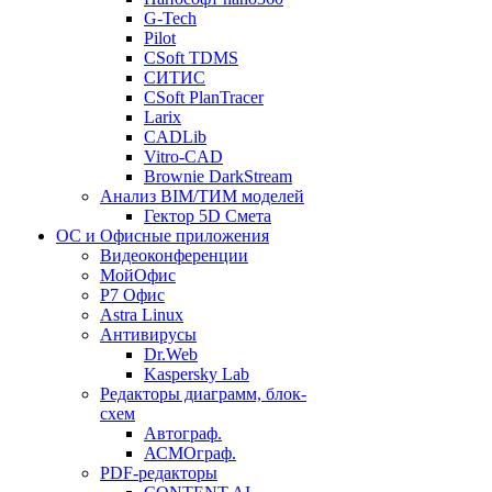
G-Tech
Pilot
CSoft TDMS
СИТИС
CSoft PlanTracer
Larix
CADLib
Vitro-CAD
Brownie DarkStream
Анализ BIM/ТИМ моделей
Гектор 5D Смета
ОС и Офисные приложения
Видеоконференции
МойОфис
P7 Офис
Astra Linux
Антивирусы
Dr.Web
Kaspersky Lab
Редакторы диаграмм, блок-
схем
Автограф.
АСМОграф.
PDF-редакторы