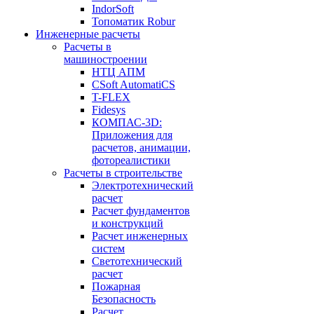
IndorSoft
Топоматик Robur
Инженерные расчеты
Расчеты в
машиностроении
НТЦ АПМ
CSoft AutomatiCS
T-FLEX
Fidesys
КОМПАС-3D:
Приложения для
расчетов, анимации,
фотореалистики
Расчеты в строительстве
Электротехнический
расчет
Расчет фундаментов
и конструкций
Расчет инженерных
систем
Светотехнический
расчет
Пожарная
Безопасность
Расчет