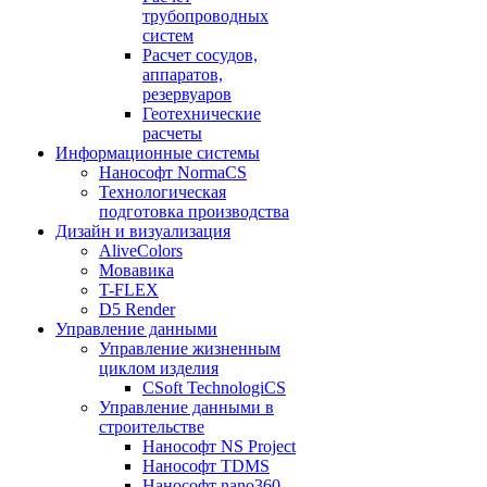
трубопроводных
систем
Расчет сосудов,
аппаратов,
резервуаров
Геотехнические
расчеты
Информационные системы
Нанософт NormaCS
Технологическая
подготовка производства
Дизайн и визуализация
AliveColors
Мовавика
T-FLEX
D5 Render
Управление данными
Управление жизненным
циклом изделия
CSoft TechnologiCS
Управление данными в
строительстве
Нанософт NS Project
Нанософт TDMS
Нанософт nano360