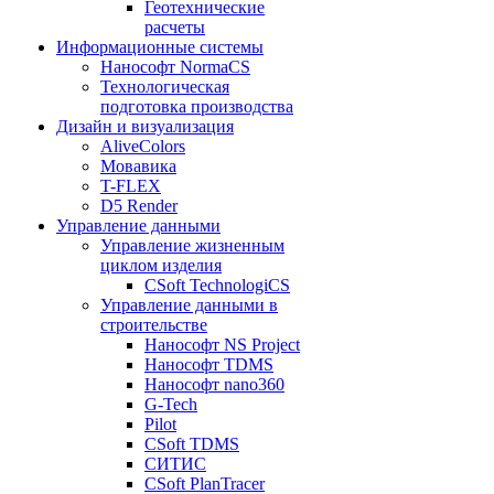
Геотехнические
расчеты
Информационные системы
Нанософт NormaCS
Технологическая
подготовка производства
Дизайн и визуализация
AliveColors
Мовавика
T-FLEX
D5 Render
Управление данными
Управление жизненным
циклом изделия
CSoft TechnologiCS
Управление данными в
строительстве
Нанософт NS Project
Нанософт TDMS
Нанософт nano360
G-Tech
Pilot
CSoft TDMS
СИТИС
CSoft PlanTracer