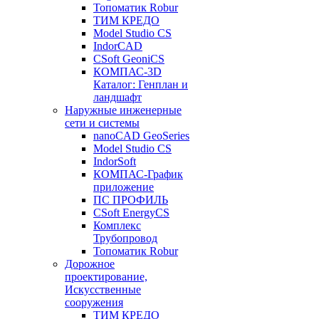
Топоматик Robur
ТИМ КРЕДО
Model Studio CS
IndorCAD
CSoft GeoniCS
КОМПАС-3D
Каталог: Генплан и
ландшафт
Наружные инженерные
сети и системы
nanoCAD GeoSeries
Model Studio CS
IndorSoft
КОМПАС-График
приложение
ПС ПРОФИЛЬ
CSoft EnergyCS
Комплекс
Трубопровод
Топоматик Robur
Дорожное
проектирование,
Искусственные
сооружения
ТИМ КРЕДО