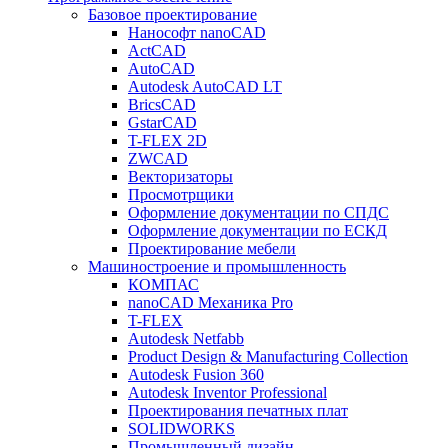
Базовое проектирование
Нанософт nanoCAD
ActCAD
AutoCAD
Autodesk AutoCAD LT
BricsCAD
GstarCAD
T-FLEX 2D
ZWCAD
Векторизаторы
Просмотрщики
Оформление документации по СПДС
Оформление документации по ЕСКД
Проектирование мебели
Машиностроение и промышленность
КОМПАС
nanoCAD Механика Pro
T-FLEX
Autodesk Netfabb
Product Design & Manufacturing Collection
Autodesk Fusion 360
Autodesk Inventor Professional
Проектирования печатных плат
SOLIDWORKS
Промышленный дизайн