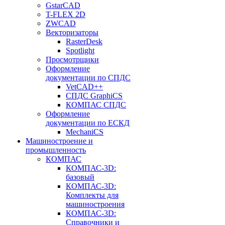
GstarCAD
T-FLEX 2D
ZWCAD
Векторизаторы
RasterDesk
Spotlight
Просмотрщики
Оформление
документации по СПДС
VetCAD++
СПДС GraphiCS
КОМПАС СПДС
Оформление
документации по ЕСКД
MechaniCS
Машиностроение и
промышленность
КОМПАС
КОМПАС-3D:
базовый
КОМПАС-3D:
Комплекты для
машиностроения
КОМПАС-3D:
Справочники и