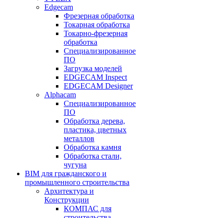
Edgecam
Фрезерная обработка
Токарная обработка
Токарно-фрезерная
обработка
Специализированное
ПО
Загрузка моделей
EDGECAM Inspect
EDGECAM Designer
Alphacam
Специализированное
ПО
Обработка дерева,
пластика, цветных
металлов
Обработка камня
Обработка стали,
чугуна
BIM для гражданского и
промышленного строительства
Архитектура и
Конструкции
КОМПАС для
строительства