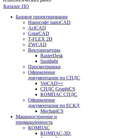
Каталог ПО
Базовое проектирование
Нанософт nanoCAD
ActCAD
GstarCAD
T-FLEX 2D
ZWCAD
Векторизаторы
RasterDesk
Spotlight
Просмотрщики
Оформление
документации по СПДС
VetCAD++
СПДС GraphiCS
КОМПАС СПДС
Оформление
документации по ЕСКД
MechaniCS
Машиностроение и
промышленность
КОМПАС
КОМПАС-3D: