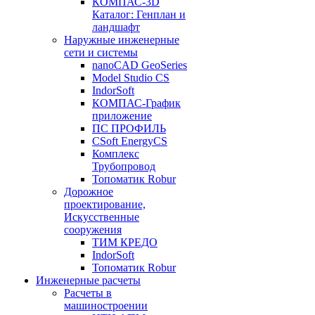
КОМПАС-3D
Каталог: Генплан и
ландшафт
Наружные инженерные
сети и системы
nanoCAD GeoSeries
Model Studio CS
IndorSoft
КОМПАС-График
приложение
ПС ПРОФИЛЬ
CSoft EnergyCS
Комплекс
Трубопровод
Топоматик Robur
Дорожное
проектирование,
Искусственные
сооружения
ТИМ КРЕДО
IndorSoft
Топоматик Robur
Инженерные расчеты
Расчеты в
машиностроении