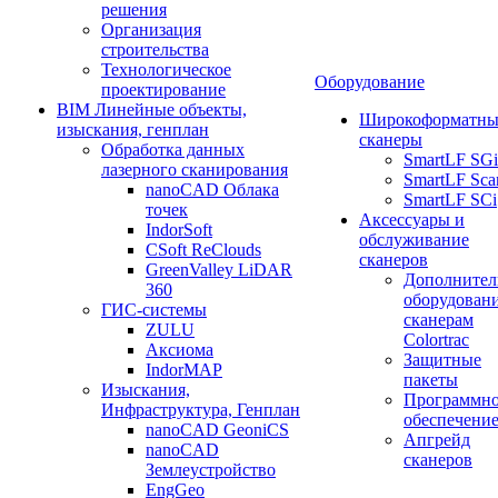
решения
Организация
строительства
Технологическое
Оборудование
проектирование
BIM Линейные объекты,
Широкоформатны
изыскания, генплан
сканеры
Обработка данных
SmartLF SGi
лазерного сканирования
SmartLF Sca
nanoCAD Облака
SmartLF SCi
точек
Аксессуары и
IndorSoft
обслуживание
CSoft ReClouds
сканеров
GreenValley LiDAR
Дополнител
360
оборудовани
ГИС-системы
сканерам
ZULU
Colortrac
Аксиома
Защитные
IndorMAP
пакеты
Изыскания,
Программн
Инфраструктура, Генплан
обеспечени
nanoCAD GeoniCS
Апгрейд
nanoCAD
сканеров
Землеустройство
EngGeo