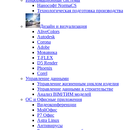
Информационные системы
Нанософт NormaCS
Технологическая подготовка производства
Дизайн и визуализация
AliveColors
Autodesk
Corona
Adobe
Мовавика
T-FLEX
D5 Render
Phoenix
Corel
Управление данными
Управление жизненным циклом изделия
Управление данными в строительстве
Анализ BIM/ТИМ моделей
ОС и Офисные приложения
Видеоконференции
МойОфис
P7 Офис
Astra Linux
Антивирусы