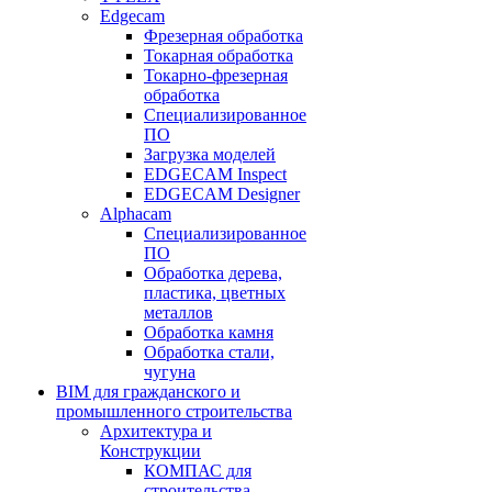
Edgecam
Фрезерная обработка
Токарная обработка
Токарно-фрезерная
обработка
Специализированное
ПО
Загрузка моделей
EDGECAM Inspect
EDGECAM Designer
Alphacam
Специализированное
ПО
Обработка дерева,
пластика, цветных
металлов
Обработка камня
Обработка стали,
чугуна
BIM для гражданского и
промышленного строительства
Архитектура и
Конструкции
КОМПАС для
строительства