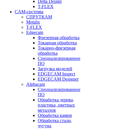
Delta Design
T-FLEX
CAM-системы
СПРУТКAM
Metalix
T-FLEX
Edgecam
Фрезерная обработка
Токарная обработка
Токарно-фрезерная
обработка
Специализированное
ПО
Загрузка моделей
EDGECAM Inspect
EDGECAM Designer
Alphacam
Специализированное
ПО
Обработка дерева,
пластика, цветных
металлов
Обработка камня
Обработка стали,
чугуна