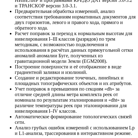
НИВЕЛИР и программами КРЕДО ДАТ версии 5.0-5.2
и ТРАНСКОР версии 3.0-3.1.
Предварительная обработка измерений, анализ
соответствия требованиям нормативных документов для
двух горизонтов, левого и правого хода, прямого и
обратного хода.
Расчет поправок за переход к нормальным высотам для
нивелирования I–III классов (разрядов) по трем
методикам, с возможностью подключения и
использования в расчётах данных прямоугольной сетки
аномалий аномалии Буге, полученных из
гравитационной модели Земли (EGM2008).
Построение поверхности и её отображение в виде
градиентной заливки и изолиний.
Создание и редактирование точечных, линейных и
площадных топографических объектов и их атрибутов.
Учет поправок в превышения по секциям «dh» за
отличие средней длины метра комплекта реек от
номинала по результатам эталонирования и «dht» за
различие температуры реек при эталонировании для
нивелирования I–IV классов.
Автоматическое формирование топологических связей
сети.
Анализ грубых ошибок измерений с использованием Lp
и L1-анализа, трассирования в интерактивном режиме.