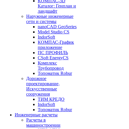
КОМПАС-3D
Каталог: Генплан и
ландшафт
Наружные инженерные
сети и системы
nanoCAD GeoSeries
Model Studio CS
IndorSoft
КОМПАС-График
приложение
ПС ПРОФИЛЬ
CSoft EnergyCS
Комплекс
Трубопровод
Топоматик Robur
Дорожное
проектирование,
Искусственные
сооружения
ТИМ КРЕДО
IndorSoft
Топоматик Robur
Инженерные расчеты
Расчеты в
машиностроении