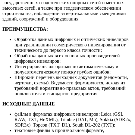
государственных геодезических опорных сетей и местных
высотных сетей, а также при геодезическом обеспечении
строительства, наблюдении за вертикальными смещениями
зданий, сооружений и оборудования.
ПРЕИМУЩЕСТВА:
Обработка данных цифровых и оптических нивелиров
при уравнивании геометрического нивелирования от
технического до первого класса точности;
Обработка данных всех основных производителей
цифровых нивелиров;
Интегрированы алгоритмы по автоматическому и
полуавтоматическому поиску грубых ошибок;
Широкий перечень выходных документов (ведомости,
чертежи, схемы). Ведомости формируются, исходя из
требований нормативно-правовых актов, требований
пользователя и стандартов предприятия.
ИСХОДНЫЕ ДАННЫЕ
файлы в форматах цифровых нивелиров: Leica (GSI,
RAW, TXT, HeXML), Trimble (DAT, M5), Sokkia (SDR2х,
SDR3х), Topcon (TXT, DL), South DL-202 (TXT);
текстовые файлы в произвольном формате,