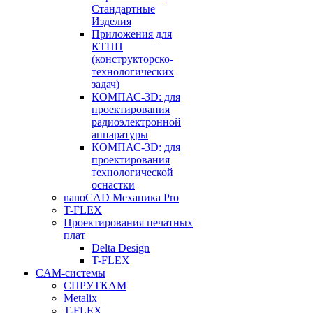
Стандартные
Изделия
Приложения для
КТПП
(конструкторско-
технологических
задач)
КОМПАС-3D: для
проектирования
радиоэлектронной
аппаратуры
КОМПАС-3D: для
проектирования
технологической
оснастки
nanoCAD Механика Pro
T-FLEX
Проектирования печатных
плат
Delta Design
T-FLEX
CAM-системы
СПРУТКAM
Metalix
T-FLEX