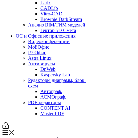
Larix
CADLib
Vitro-CAD
Brownie DarkStream
Анализ BIM/ТИМ моделей
Гектор 5D Смета
ОС и Офисные приложения
Видеоконференции
МойОфис
P7 Офис
Astra Linux
Антивирусы
Dr.Web
Kaspersky Lab
Редакторы диаграмм, блок-
схем
Автограф.
АСМОграф.
PDF-редакторы
CONTENT AI
Master PDF