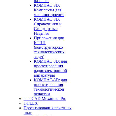
базовый
КОМПАС-3D:
Комплекты для
машиностроения
КОМПАС-3D:
Справочники и
Стандартные
Изделия
Приложения для
КТПП
(конструкторско-
технологических
задач)
КОМПАС-3D: для
проектирования
радиоэлектронной
аппаратуры
КОМПАС-3D: для
проектирования
технологической
оснастки
nanoCAD Механика Pro
T-FLEX
Проектирования печатных
плат