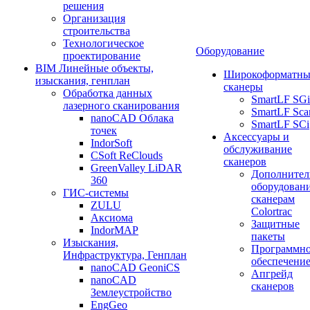
решения
Организация
строительства
Технологическое
Оборудование
проектирование
BIM Линейные объекты,
Широкоформатны
изыскания, генплан
сканеры
Обработка данных
SmartLF SGi
лазерного сканирования
SmartLF Sca
nanoCAD Облака
SmartLF SCi
точек
Аксессуары и
IndorSoft
обслуживание
CSoft ReClouds
сканеров
GreenValley LiDAR
Дополнител
360
оборудовани
ГИС-системы
сканерам
ZULU
Colortrac
Аксиома
Защитные
IndorMAP
пакеты
Изыскания,
Программн
Инфраструктура, Генплан
обеспечени
nanoCAD GeoniCS
Апгрейд
nanoCAD
сканеров
Землеустройство
EngGeo