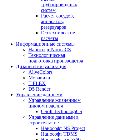
трубопроводных
систем
Расчет сосудов,
аппаратов,
резервуаров
Геотехнические
расчеты
Информационные системы
Нанософт NormaCS
Технологическая
подготовка производства
Дизайн и визуализация
AliveColors
Мовавика
T-FLEX
D5 Render
Управление данными
Управление жизненным
циклом изделия
CSoft TechnologiCS
Управление данными в
строительстве
Нанософт NS Project
Нанософт TDMS
Нанософт nano360