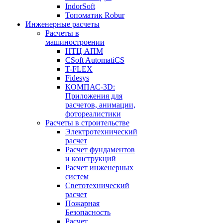
IndorSoft
Топоматик Robur
Инженерные расчеты
Расчеты в
машиностроении
НТЦ АПМ
CSoft AutomatiCS
T-FLEX
Fidesys
КОМПАС-3D:
Приложения для
расчетов, анимации,
фотореалистики
Расчеты в строительстве
Электротехнический
расчет
Расчет фундаментов
и конструкций
Расчет инженерных
систем
Светотехнический
расчет
Пожарная
Безопасность
Расчет