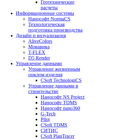
Геотехнические
расчеты
Информационные системы
Нанософт NormaCS
Технологическая
подготовка производства
Дизайн и визуализация
AliveColors
Мовавика
T-FLEX
D5 Render
Управление данными
Управление жизненным
циклом изделия
CSoft TechnologiCS
Управление данными в
строительстве
Нанософт NS Project
Нанософт TDMS
Нанософт nano360
G-Tech
Pilot
CSoft TDMS
СИТИС
CSoft PlanTracer