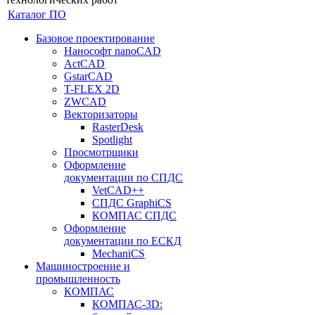
Каталог ПО
Базовое проектирование
Нанософт nanoCAD
ActCAD
GstarCAD
T-FLEX 2D
ZWCAD
Векторизаторы
RasterDesk
Spotlight
Просмотрщики
Оформление
документации по СПДС
VetCAD++
СПДС GraphiCS
КОМПАС СПДС
Оформление
документации по ЕСКД
MechaniCS
Машиностроение и
промышленность
КОМПАС
КОМПАС-3D: