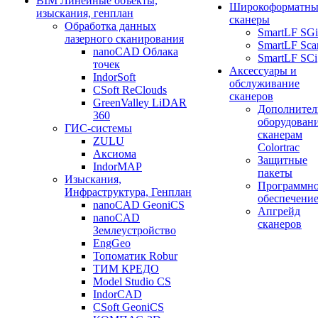
BIM Линейные объекты,
Широкоформатны
изыскания, генплан
сканеры
Обработка данных
SmartLF SGi
лазерного сканирования
SmartLF Sca
nanoCAD Облака
SmartLF SCi
точек
Аксессуары и
IndorSoft
обслуживание
CSoft ReClouds
сканеров
GreenValley LiDAR
Дополнител
360
оборудовани
ГИС-системы
сканерам
ZULU
Colortrac
Аксиома
Защитные
IndorMAP
пакеты
Изыскания,
Программн
Инфраструктура, Генплан
обеспечени
nanoCAD GeoniCS
Апгрейд
nanoCAD
сканеров
Землеустройство
EngGeo
Топоматик Robur
ТИМ КРЕДО
Model Studio CS
IndorCAD
CSoft GeoniCS