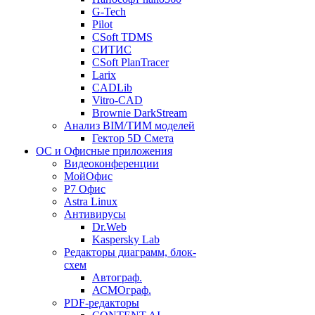
G-Tech
Pilot
CSoft TDMS
СИТИС
CSoft PlanTracer
Larix
CADLib
Vitro-CAD
Brownie DarkStream
Анализ BIM/ТИМ моделей
Гектор 5D Смета
ОС и Офисные приложения
Видеоконференции
МойОфис
P7 Офис
Astra Linux
Антивирусы
Dr.Web
Kaspersky Lab
Редакторы диаграмм, блок-
схем
Автограф.
АСМОграф.
PDF-редакторы