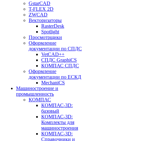
GstarCAD
T-FLEX 2D
ZWCAD
Векторизаторы
RasterDesk
Spotlight
Просмотрщики
Оформление
документации по СПДС
VetCAD++
СПДС GraphiCS
КОМПАС СПДС
Оформление
документации по ЕСКД
MechaniCS
Машиностроение и
промышленность
КОМПАС
КОМПАС-3D:
базовый
КОМПАС-3D:
Комплекты для
машиностроения
КОМПАС-3D:
Справочники и