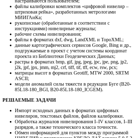
настраиваются пользователем;
файлы калибровки комплектов «цифровой нивелир –
штриховая рейка», разработанных метрологами
МИИГАиКа;
рукописные (обработанные в соответствии с
инструкциями) нивелирные журналы;
рабочие схемы нивелирования;
файлы в форматах dxf, dwg, LandXML и TopoXML;
данные картографических сервисов Google, Bing и др.,
подгружаемые в проект с учетом системы координат
проекта из Библиотеки Геодезических Данных;
растры в форматах bmp, gif, jpg, jpeg, jpc, jpe, png, jp2,
j2k, jpf, jpx, jmm, mj2, crf, tiff, tif, tff, ecw, rsw, pcx;
матрицы высот в форматах Geotiff, MTW 2000, SRTM
ASCII;
модели аномалий силы тяжести в редукции Буге (B20-
85L18-180_BGI, B20-85L18-180_ICGEM).
РЕШАЕМЫЕ ЗАДАЧИ
Импорт исходных данных в форматах цифровых
нивелиров, текстовых файлов, файлов калибровки.
Обработка журналов нивелирования I–IV классов, I–III
разрядов, а также технического класса точности.
Обмен информацией для пунктов между программой