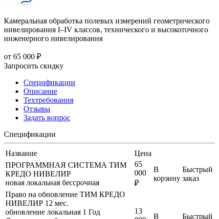
Камеральная обработка полевых измерений геометрического
нивелирования I–IV классов, технического и высокоточного
инженерного нивелирования
от
65 000 ₽
Запросить скидку
Спецификации
Описание
Техтребования
Отзывы
Задать вопрос
Спецификации
Название
Цена
65
ПРОГРАММНАЯ СИСТЕМА ТИМ
В
Быстрый
000
КРЕДО НИВЕЛИР
корзину
заказ
новая
локальная
бессрочная
₽
Право на обновление ТИМ КРЕДО
НИВЕЛИР 12 мес.
13
обновление
локальная
1 Год
В
Быстрый