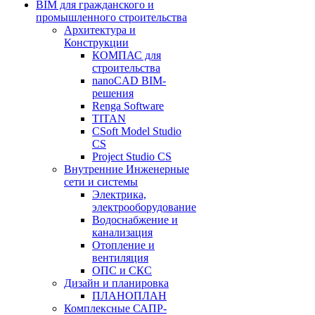
BIM для гражданского и
промышленного строительства
Архитектура и
Конструкции
КОМПАС для
строительства
nanoCAD BIM-
решения
Renga Software
TITAN
CSoft Model Studio
CS
Project Studio CS
Внутренние Инженерные
сети и системы
Электрика,
электрооборудование
Водоснабжение и
канализация
Отопление и
вентиляция
ОПС и СКС
Дизайн и планировка
ПЛАНОПЛАН
Комплексные САПР-