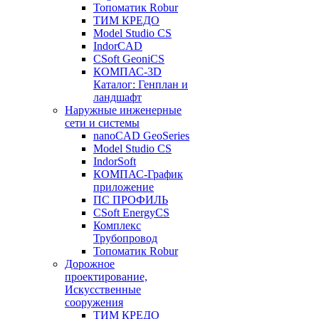
Топоматик Robur
ТИМ КРЕДО
Model Studio CS
IndorCAD
CSoft GeoniCS
КОМПАС-3D
Каталог: Генплан и
ландшафт
Наружные инженерные
сети и системы
nanoCAD GeoSeries
Model Studio CS
IndorSoft
КОМПАС-График
приложение
ПС ПРОФИЛЬ
CSoft EnergyCS
Комплекс
Трубопровод
Топоматик Robur
Дорожное
проектирование,
Искусственные
сооружения
ТИМ КРЕДО