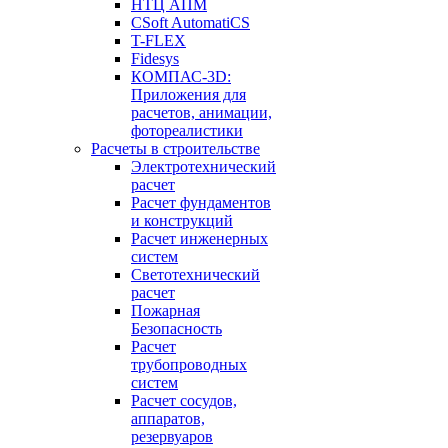
НТЦ АПМ
CSoft AutomatiCS
T-FLEX
Fidesys
КОМПАС-3D:
Приложения для
расчетов, анимации,
фотореалистики
Расчеты в строительстве
Электротехнический
расчет
Расчет фундаментов
и конструкций
Расчет инженерных
систем
Светотехнический
расчет
Пожарная
Безопасность
Расчет
трубопроводных
систем
Расчет сосудов,
аппаратов,
резервуаров