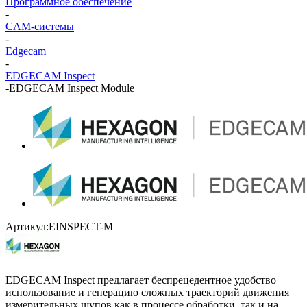
Программное обеспечение
-
CAM-системы
-
Edgecam
-
EDGECAM Inspect
-
EDGECAM Inspect Module
Артикул:
EINSPECT-M
EDGECAM Inspect предлагает беспрецедентное удобство
использование и генерацию сложных траекторий движения
измерительных щупов как в процессе обработки, так и на