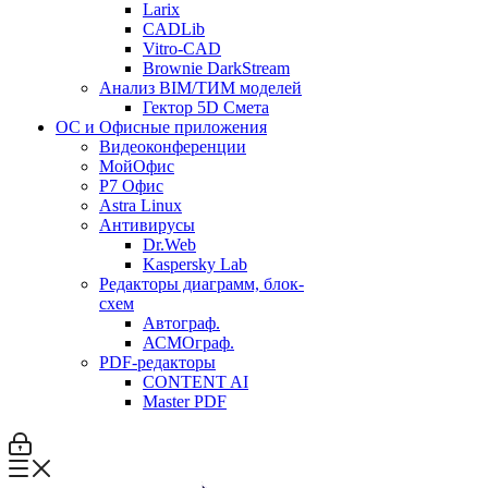
Larix
CADLib
Vitro-CAD
Brownie DarkStream
Анализ BIM/ТИМ моделей
Гектор 5D Смета
ОС и Офисные приложения
Видеоконференции
МойОфис
P7 Офис
Astra Linux
Антивирусы
Dr.Web
Kaspersky Lab
Редакторы диаграмм, блок-
схем
Автограф.
АСМОграф.
PDF-редакторы
CONTENT AI
Master PDF