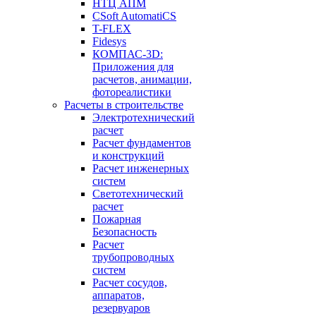
НТЦ АПМ
CSoft AutomatiCS
T-FLEX
Fidesys
КОМПАС-3D:
Приложения для
расчетов, анимации,
фотореалистики
Расчеты в строительстве
Электротехнический
расчет
Расчет фундаментов
и конструкций
Расчет инженерных
систем
Светотехнический
расчет
Пожарная
Безопасность
Расчет
трубопроводных
систем
Расчет сосудов,
аппаратов,
резервуаров