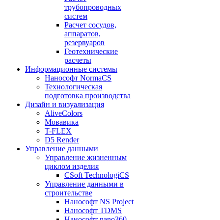
трубопроводных
систем
Расчет сосудов,
аппаратов,
резервуаров
Геотехнические
расчеты
Информационные системы
Нанософт NormaCS
Технологическая
подготовка производства
Дизайн и визуализация
AliveColors
Мовавика
T-FLEX
D5 Render
Управление данными
Управление жизненным
циклом изделия
CSoft TechnologiCS
Управление данными в
строительстве
Нанософт NS Project
Нанософт TDMS
Нанософт nano360