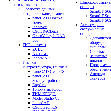
BIM Линейные объекты,
Широкоформатны
изыскания, генплан
сканеры
Обработка данных
SmartLF SGi
лазерного сканирования
SmartLF Sca
nanoCAD Облака
SmartLF SCi
точек
Аксессуары и
IndorSoft
обслуживание
CSoft ReClouds
сканеров
GreenValley LiDAR
Дополнител
360
оборудовани
ГИС-системы
сканерам
ZULU
Colortrac
Аксиома
Защитные
IndorMAP
пакеты
Изыскания,
Программн
Инфраструктура, Генплан
обеспечени
nanoCAD GeoniCS
Апгрейд
nanoCAD
сканеров
Землеустройство
EngGeo
Топоматик Robur
ТИМ КРЕДО
Model Studio CS
IndorCAD
CSoft GeoniCS