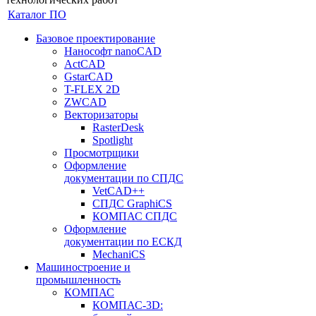
Каталог ПО
Базовое проектирование
Нанософт nanoCAD
ActCAD
GstarCAD
T-FLEX 2D
ZWCAD
Векторизаторы
RasterDesk
Spotlight
Просмотрщики
Оформление
документации по СПДС
VetCAD++
СПДС GraphiCS
КОМПАС СПДС
Оформление
документации по ЕСКД
MechaniCS
Машиностроение и
промышленность
КОМПАС
КОМПАС-3D: