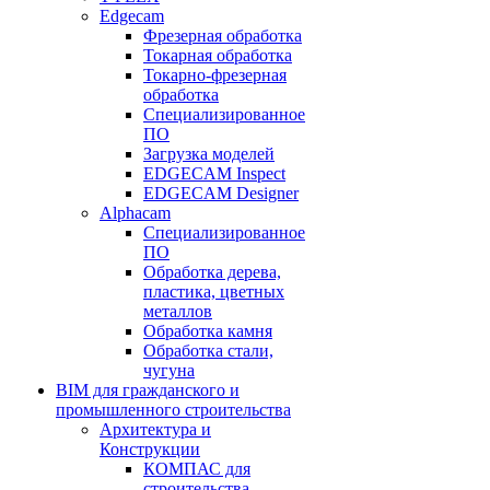
Edgecam
Фрезерная обработка
Токарная обработка
Токарно-фрезерная
обработка
Специализированное
ПО
Загрузка моделей
EDGECAM Inspect
EDGECAM Designer
Alphacam
Специализированное
ПО
Обработка дерева,
пластика, цветных
металлов
Обработка камня
Обработка стали,
чугуна
BIM для гражданского и
промышленного строительства
Архитектура и
Конструкции
КОМПАС для
строительства