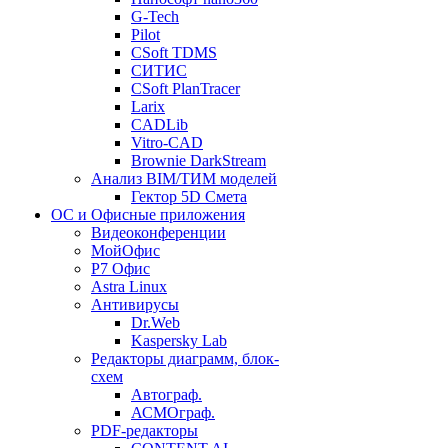
G-Tech
Pilot
CSoft TDMS
СИТИС
CSoft PlanTracer
Larix
CADLib
Vitro-CAD
Brownie DarkStream
Анализ BIM/ТИМ моделей
Гектор 5D Смета
ОС и Офисные приложения
Видеоконференции
МойОфис
P7 Офис
Astra Linux
Антивирусы
Dr.Web
Kaspersky Lab
Редакторы диаграмм, блок-
схем
Автограф.
АСМОграф.
PDF-редакторы