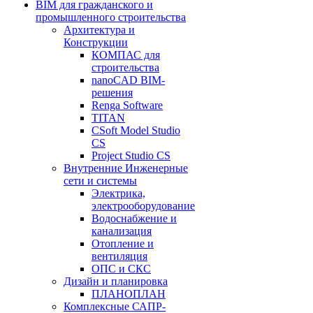
BIM для гражданского и
промышленного строительства
Архитектура и
Конструкции
КОМПАС для
строительства
nanoCAD BIM-
решения
Renga Software
TITAN
CSoft Model Studio
CS
Project Studio CS
Внутренние Инженерные
сети и системы
Электрика,
электрооборудование
Водоснабжение и
канализация
Отопление и
вентиляция
ОПС и СКС
Дизайн и планировка
ПЛАНОПЛАН
Комплексные САПР-