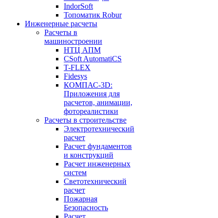
IndorSoft
Топоматик Robur
Инженерные расчеты
Расчеты в
машиностроении
НТЦ АПМ
CSoft AutomatiCS
T-FLEX
Fidesys
КОМПАС-3D:
Приложения для
расчетов, анимации,
фотореалистики
Расчеты в строительстве
Электротехнический
расчет
Расчет фундаментов
и конструкций
Расчет инженерных
систем
Светотехнический
расчет
Пожарная
Безопасность
Расчет