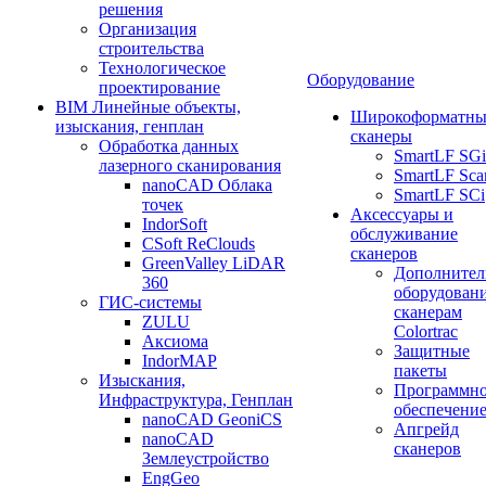
решения
Организация
строительства
Технологическое
Оборудование
проектирование
BIM Линейные объекты,
Широкоформатны
изыскания, генплан
сканеры
Обработка данных
SmartLF SGi
лазерного сканирования
SmartLF Sca
nanoCAD Облака
SmartLF SCi
точек
Аксессуары и
IndorSoft
обслуживание
CSoft ReClouds
сканеров
GreenValley LiDAR
Дополнител
360
оборудовани
ГИС-системы
сканерам
ZULU
Colortrac
Аксиома
Защитные
IndorMAP
пакеты
Изыскания,
Программн
Инфраструктура, Генплан
обеспечени
nanoCAD GeoniCS
Апгрейд
nanoCAD
сканеров
Землеустройство
EngGeo