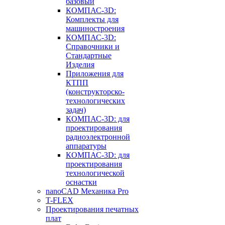
базовый
КОМПАС-3D:
Комплекты для
машиностроения
КОМПАС-3D:
Справочники и
Стандартные
Изделия
Приложения для
КТПП
(конструкторско-
технологических
задач)
КОМПАС-3D: для
проектирования
радиоэлектронной
аппаратуры
КОМПАС-3D: для
проектирования
технологической
оснастки
nanoCAD Механика Pro
T-FLEX
Проектирования печатных
плат