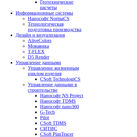
Геотехнические
расчеты
Информационные системы
Нанософт NormaCS
Технологическая
подготовка производства
Дизайн и визуализация
AliveColors
Мовавика
T-FLEX
D5 Render
Управление данными
Управление жизненным
циклом изделия
CSoft TechnologiCS
Управление данными в
строительстве
Нанософт NS Project
Нанософт TDMS
Нанософт nano360
G-Tech
Pilot
CSoft TDMS
СИТИС
CSoft PlanTracer