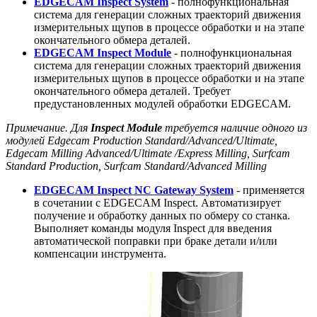
EDGECAM Inspect System
- полнофункциональная
система для генерации сложных траекторий движения
измерительных щупов в процессе обработки и на этапе
окончательного обмера деталей.
EDGECAM Inspect Module
- полнофункциональная
система для генерации сложных траекторий движения
измерительных щупов в процессе обработки и на этапе
окончательного обмера деталей. Требует
предустановленных модулей обработки EDGECAM.
Примечание. Для
Inspect Module
требуется наличие одного из
модулей Edgecam Production Standard/Advanced/Ultimate,
Edgecam Milling Advanced/Ultimate /Express Milling, Surfcam
Standard Production, Surfcam Standard/Advanced Milling
EDGECAM Inspect NC Gateway System
- применяется
в сочетании c EDGECAM Inspect. Автоматизирует
получение и обработку данных по обмеру со станка.
Выполняет команды модуля Inspect для введения
автоматической поправки при браке детали и/или
компенсации инструмента.