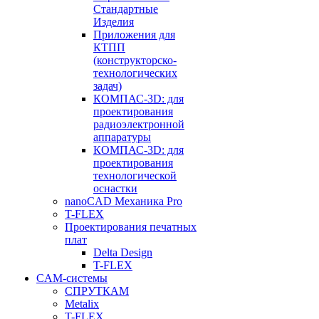
Стандартные
Изделия
Приложения для
КТПП
(конструкторско-
технологических
задач)
КОМПАС-3D: для
проектирования
радиоэлектронной
аппаратуры
КОМПАС-3D: для
проектирования
технологической
оснастки
nanoCAD Механика Pro
T-FLEX
Проектирования печатных
плат
Delta Design
T-FLEX
CAM-системы
СПРУТКAM
Metalix
T-FLEX