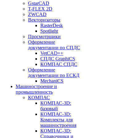
GstarCAD
T-FLEX 2D
ZWCAD
Векторизаторы
RasterDesk
Spotlight
Просмотрщики
Оформление
документации по СПДС
VetCAD++
СПДС GraphiCS
КОМПАС СПДС
Оформление
документации по ЕСКД
MechaniCS
Машиностроение и
промышленность
КОМПАС
КОМПАС-3D:
базовый
КОМПАС-3D:
Комплекты для
машиностроения
КОМПАС-3D:
Справочники и