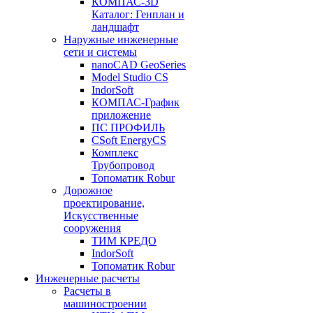
КОМПАС-3D
Каталог: Генплан и
ландшафт
Наружные инженерные
сети и системы
nanoCAD GeoSeries
Model Studio CS
IndorSoft
КОМПАС-График
приложение
ПС ПРОФИЛЬ
CSoft EnergyCS
Комплекс
Трубопровод
Топоматик Robur
Дорожное
проектирование,
Искусственные
сооружения
ТИМ КРЕДО
IndorSoft
Топоматик Robur
Инженерные расчеты
Расчеты в
машиностроении