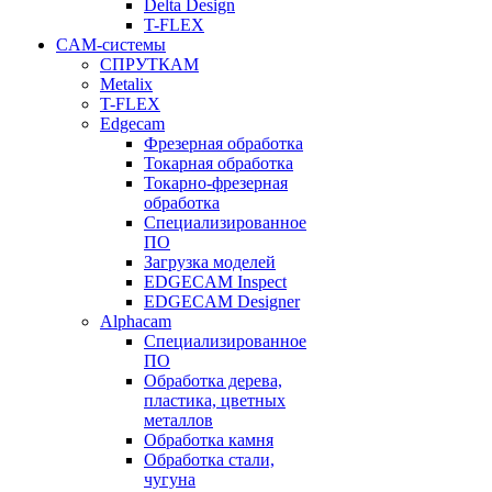
Delta Design
T-FLEX
CAM-системы
СПРУТКAM
Metalix
T-FLEX
Edgecam
Фрезерная обработка
Токарная обработка
Токарно-фрезерная
обработка
Специализированное
ПО
Загрузка моделей
EDGECAM Inspect
EDGECAM Designer
Alphacam
Специализированное
ПО
Обработка дерева,
пластика, цветных
металлов
Обработка камня
Обработка стали,
чугуна