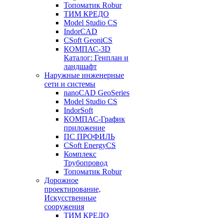
Топоматик Robur
ТИМ КРЕДО
Model Studio CS
IndorCAD
CSoft GeoniCS
КОМПАС-3D
Каталог: Генплан и
ландшафт
Наружные инженерные
сети и системы
nanoCAD GeoSeries
Model Studio CS
IndorSoft
КОМПАС-График
приложение
ПС ПРОФИЛЬ
CSoft EnergyCS
Комплекс
Трубопровод
Топоматик Robur
Дорожное
проектирование,
Искусственные
сооружения
ТИМ КРЕДО