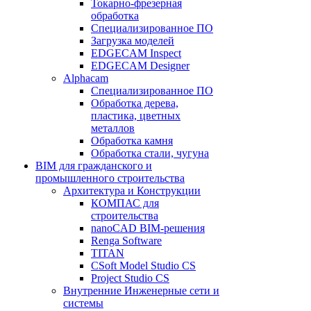
Токарно-фрезерная
обработка
Специализированное ПО
Загрузка моделей
EDGECAM Inspect
EDGECAM Designer
Alphacam
Специализированное ПО
Обработка дерева,
пластика, цветных
металлов
Обработка камня
Обработка стали, чугуна
BIM для гражданского и
промышленного строительства
Архитектура и Конструкции
КОМПАС для
строительства
nanoCAD BIM-решения
Renga Software
TITAN
CSoft Model Studio CS
Project Studio CS
Внутренние Инженерные сети и
системы