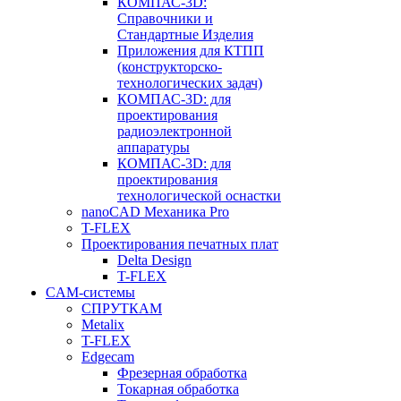
КОМПАС-3D:
Справочники и
Стандартные Изделия
Приложения для КТПП
(конструкторско-
технологических задач)
КОМПАС-3D: для
проектирования
радиоэлектронной
аппаратуры
КОМПАС-3D: для
проектирования
технологической оснастки
nanoCAD Механика Pro
T-FLEX
Проектирования печатных плат
Delta Design
T-FLEX
CAM-системы
СПРУТКAM
Metalix
T-FLEX
Edgecam
Фрезерная обработка
Токарная обработка