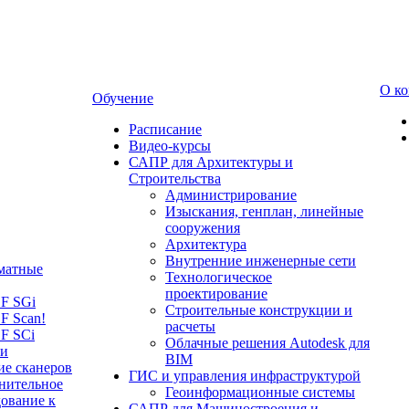
О к
Обучение
Расписание
Видео-курсы
САПР для Архитектуры и
Строительства
Администрирование
Изыскания, генплан, линейные
сооружения
Архитектура
Внутренние инженерные сети
матные
Технологическое
проектирование
LF SGi
Строительные конструкции и
F Scan!
расчеты
F SCi
Облачные решения Autodesk для
 и
BIM
ие сканеров
ГИС и управления инфраструктурой
нительное
Геоинформационные системы
ование к
САПР для Машиностроения и