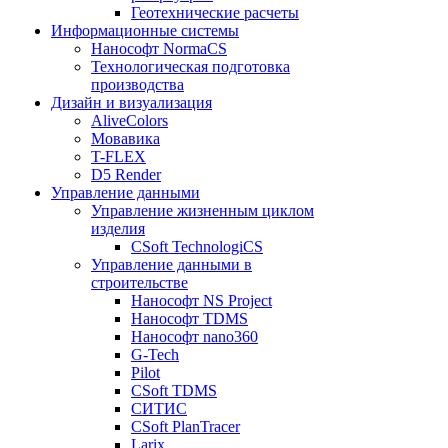
Геотехнические расчеты
Информационные системы
Нанософт NormaCS
Технологическая подготовка
производства
Дизайн и визуализация
AliveColors
Мовавика
T-FLEX
D5 Render
Управление данными
Управление жизненным циклом
изделия
CSoft TechnologiCS
Управление данными в
строительстве
Нанософт NS Project
Нанософт TDMS
Нанософт nano360
G-Tech
Pilot
CSoft TDMS
СИТИС
CSoft PlanTracer
Larix