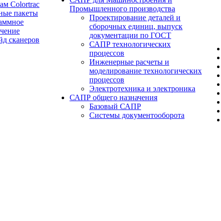
ам Colortrac
Промышленного производства
ные пакеты
Проектирование деталей и
аммное
сборочных единиц, выпуск
ечение
документации по ГОСТ
йд сканеров
САПР технологических
процессов
Инженерные расчеты и
моделирование технологических
процессов
Электротехника и электроника
САПР общего назначения
Базовый САПР
Системы документооборота