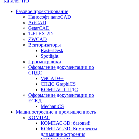
Каталог ПО
Базовое проектирование
Нанософт nanoCAD
ActCAD
GstarCAD
T-FLEX 2D
ZWCAD
Векторизаторы
RasterDesk
Spotlight
Просмотрщики
Оформление документации по
СПДС
VetCAD++
СПДС GraphiCS
КОМПАС СПДС
Оформление документации по
ЕСКД
MechaniCS
Машиностроение и промышленность
КОМПАС
КОМПАС-3D: базовый
КОМПАС-3D: Комплекты
для машиностроения