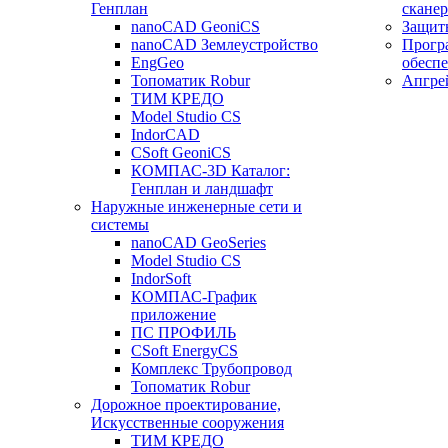
Генплан
сканер
nanoCAD GeoniCS
Защит
nanoCAD Землеустройство
Прогр
EngGeo
обесп
Топоматик Robur
Апгре
ТИМ КРЕДО
Model Studio CS
IndorCAD
CSoft GeoniCS
КОМПАС-3D Каталог:
Генплан и ландшафт
Наружные инженерные сети и
системы
nanoCAD GeoSeries
Model Studio CS
IndorSoft
КОМПАС-График
приложение
ПС ПРОФИЛЬ
CSoft EnergyCS
Комплекс Трубопровод
Топоматик Robur
Дорожное проектирование,
Искусственные сооружения
ТИМ КРЕДО