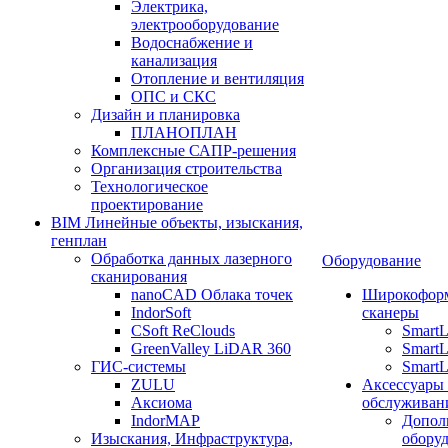
Электрика,
электрооборудование
Водоснабжение и
канализация
Отопление и вентиляция
ОПС и СКС
Дизайн и планировка
ПЛАНОПЛАН
Комплексные САПР-решения
Организация строительства
Технологическое
проектирование
BIM Линейные объекты, изыскания,
генплан
Обработка данных лазерного
Оборудование
сканирования
nanoCAD Облака точек
Широкофор
IndorSoft
сканеры
CSoft ReClouds
Smart
GreenValley LiDAR 360
SmartL
ГИС-системы
SmartL
ZULU
Аксессуары
Аксиома
обслуживан
IndorMAP
Допол
Изыскания, Инфраструктура,
оборуд