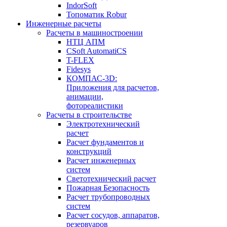
IndorSoft
Топоматик Robur
Инженерные расчеты
Расчеты в машиностроении
НТЦ АПМ
CSoft AutomatiCS
T-FLEX
Fidesys
КОМПАС-3D:
Приложения для расчетов,
анимации,
фотореалистики
Расчеты в строительстве
Электротехнический
расчет
Расчет фундаментов и
конструкций
Расчет инженерных
систем
Светотехнический расчет
Пожарная Безопасность
Расчет трубопроводных
систем
Расчет сосудов, аппаратов,
резервуаров