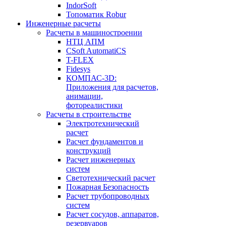
IndorSoft
Топоматик Robur
Инженерные расчеты
Расчеты в машиностроении
НТЦ АПМ
CSoft AutomatiCS
T-FLEX
Fidesys
КОМПАС-3D:
Приложения для расчетов,
анимации,
фотореалистики
Расчеты в строительстве
Электротехнический
расчет
Расчет фундаментов и
конструкций
Расчет инженерных
систем
Светотехнический расчет
Пожарная Безопасность
Расчет трубопроводных
систем
Расчет сосудов, аппаратов,
резервуаров