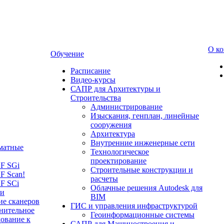
О к
Обучение
Расписание
Видео-курсы
САПР для Архитектуры и
Строительства
Администрирование
Изыскания, генплан, линейные
сооружения
Архитектура
Внутренние инженерные сети
матные
Технологическое
проектирование
LF SGi
Строительные конструкции и
F Scan!
расчеты
F SCi
Облачные решения Autodesk для
 и
BIM
ие сканеров
ГИС и управления инфраструктурой
нительное
Геоинформационные системы
ование к
САПР для Машиностроения и