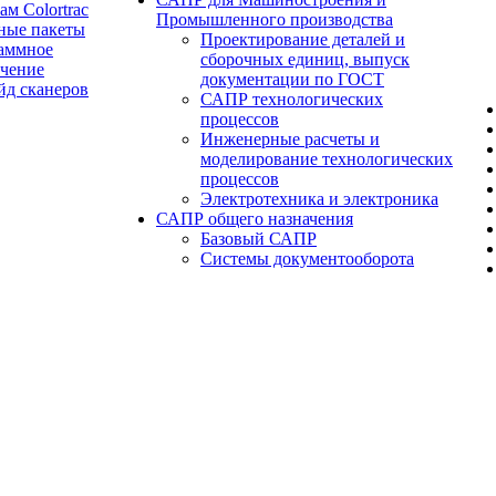
ам Colortrac
Промышленного производства
ные пакеты
Проектирование деталей и
аммное
сборочных единиц, выпуск
ечение
документации по ГОСТ
йд сканеров
САПР технологических
процессов
Инженерные расчеты и
моделирование технологических
процессов
Электротехника и электроника
САПР общего назначения
Базовый САПР
Системы документооборота