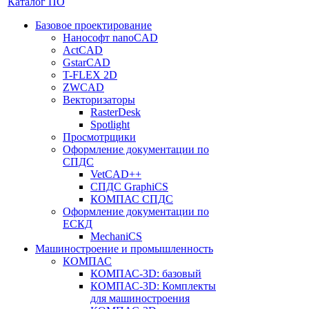
Каталог ПО
Базовое проектирование
Нанософт nanoCAD
ActCAD
GstarCAD
T-FLEX 2D
ZWCAD
Векторизаторы
RasterDesk
Spotlight
Просмотрщики
Оформление документации по
СПДС
VetCAD++
СПДС GraphiCS
КОМПАС СПДС
Оформление документации по
ЕСКД
MechaniCS
Машиностроение и промышленность
КОМПАС
КОМПАС-3D: базовый
КОМПАС-3D: Комплекты
для машиностроения