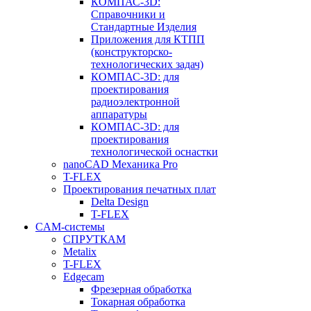
КОМПАС-3D:
Справочники и
Стандартные Изделия
Приложения для КТПП
(конструкторско-
технологических задач)
КОМПАС-3D: для
проектирования
радиоэлектронной
аппаратуры
КОМПАС-3D: для
проектирования
технологической оснастки
nanoCAD Механика Pro
T-FLEX
Проектирования печатных плат
Delta Design
T-FLEX
CAM-системы
СПРУТКAM
Metalix
T-FLEX
Edgecam
Фрезерная обработка
Токарная обработка