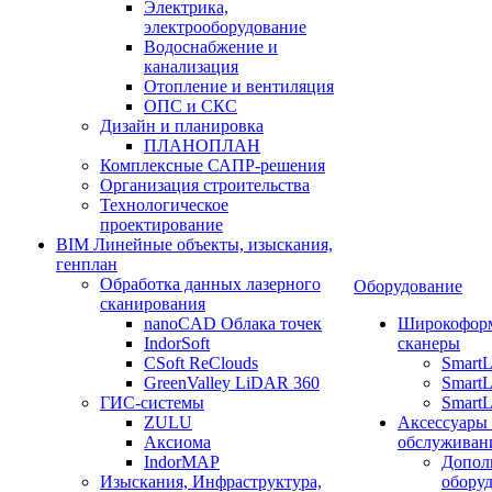
Электрика,
электрооборудование
Водоснабжение и
канализация
Отопление и вентиляция
ОПС и СКС
Дизайн и планировка
ПЛАНОПЛАН
Комплексные САПР-решения
Организация строительства
Технологическое
проектирование
BIM Линейные объекты, изыскания,
генплан
Обработка данных лазерного
Оборудование
сканирования
nanoCAD Облака точек
Широкофор
IndorSoft
сканеры
CSoft ReClouds
Smart
GreenValley LiDAR 360
SmartL
ГИС-системы
SmartL
ZULU
Аксессуары
Аксиома
обслуживан
IndorMAP
Допол
Изыскания, Инфраструктура,
оборуд