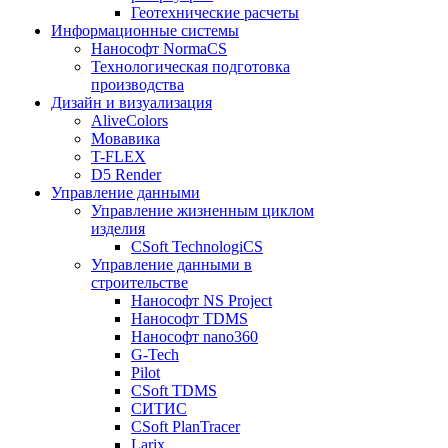
Геотехнические расчеты
Информационные системы
Нанософт NormaCS
Технологическая подготовка
производства
Дизайн и визуализация
AliveColors
Мовавика
T-FLEX
D5 Render
Управление данными
Управление жизненным циклом
изделия
CSoft TechnologiCS
Управление данными в
строительстве
Нанософт NS Project
Нанософт TDMS
Нанософт nano360
G-Tech
Pilot
CSoft TDMS
СИТИС
CSoft PlanTracer
Larix