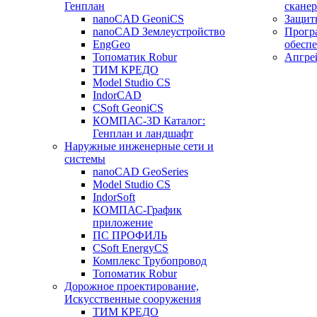
Генплан
сканер
nanoCAD GeoniCS
Защит
nanoCAD Землеустройство
Прогр
EngGeo
обесп
Топоматик Robur
Апгре
ТИМ КРЕДО
Model Studio CS
IndorCAD
CSoft GeoniCS
КОМПАС-3D Каталог:
Генплан и ландшафт
Наружные инженерные сети и
системы
nanoCAD GeoSeries
Model Studio CS
IndorSoft
КОМПАС-График
приложение
ПС ПРОФИЛЬ
CSoft EnergyCS
Комплекс Трубопровод
Топоматик Robur
Дорожное проектирование,
Искусственные сооружения
ТИМ КРЕДО