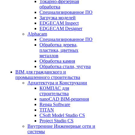
Токарно-фрезерная
обработка
Специализированное ПО
Загрузка моделей
EDGECAM Inspect
EDGECAM Designer
Alphacam
Специализированное ПО
Обработка дерева,
пластика, цветных
металлов
Обработка камня
Обработка стали, чугуна
BIM для гражданского и
промышленного строительства
Архитектура и Конструкции
КОМПАС для
строительства
nanoCAD BIM-решения
Renga Software
TITAN
CSoft Model Studio CS
Project Studio CS
Внутренние Инженерные сети и
системы