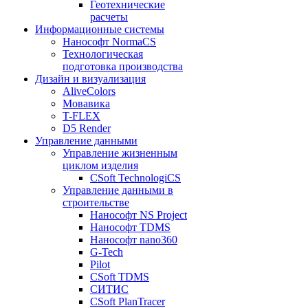
Геотехнические
расчеты
Информационные системы
Нанософт NormaCS
Технологическая
подготовка производства
Дизайн и визуализация
AliveColors
Мовавика
T-FLEX
D5 Render
Управление данными
Управление жизненным
циклом изделия
CSoft TechnologiCS
Управление данными в
строительстве
Нанософт NS Project
Нанософт TDMS
Нанософт nano360
G-Tech
Pilot
CSoft TDMS
СИТИС
CSoft PlanTracer