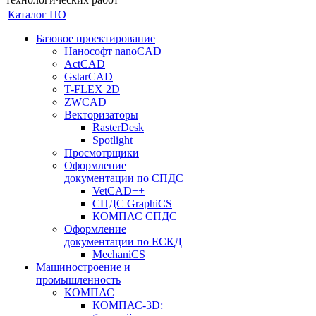
Каталог ПО
Базовое проектирование
Нанософт nanoCAD
ActCAD
GstarCAD
T-FLEX 2D
ZWCAD
Векторизаторы
RasterDesk
Spotlight
Просмотрщики
Оформление
документации по СПДС
VetCAD++
СПДС GraphiCS
КОМПАС СПДС
Оформление
документации по ЕСКД
MechaniCS
Машиностроение и
промышленность
КОМПАС
КОМПАС-3D: