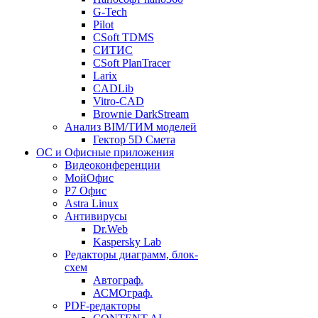
G-Tech
Pilot
CSoft TDMS
СИТИС
CSoft PlanTracer
Larix
CADLib
Vitro-CAD
Brownie DarkStream
Анализ BIM/ТИМ моделей
Гектор 5D Смета
ОС и Офисные приложения
Видеоконференции
МойОфис
P7 Офис
Astra Linux
Антивирусы
Dr.Web
Kaspersky Lab
Редакторы диаграмм, блок-
схем
Автограф.
АСМОграф.
PDF-редакторы