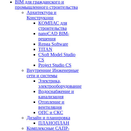
BIM для гражданского и
промышленного строительства
Архитектура и
Конструкции
КОМПАС для
строительства
nanoCAD BIM-
решения
Renga Software
TITAN
CSoft Model Studio
CS
Project Studio CS
Внутренние Инженерные
сети и системы
Электрика,
электрооборудование
Водоснабжение и
канализация
Отопление и
вентиляция
ОПС и СКС
Дизайн и планировка
ПЛАНОПЛАН
Комплексные САПР-