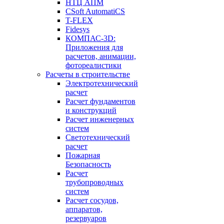
НТЦ АПМ
CSoft AutomatiCS
T-FLEX
Fidesys
КОМПАС-3D:
Приложения для
расчетов, анимации,
фотореалистики
Расчеты в строительстве
Электротехнический
расчет
Расчет фундаментов
и конструкций
Расчет инженерных
систем
Светотехнический
расчет
Пожарная
Безопасность
Расчет
трубопроводных
систем
Расчет сосудов,
аппаратов,
резервуаров