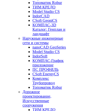
Топоматик Robur
ТИМ КРЕДО
Model Studio CS
IndorCAD
CSoft GeoniCS
КОМПАС-3D
Каталог: Генплан и
ландшафт
Наружные инженерные
сети и системы
nanoCAD GeoSeries
Model Studio CS
IndorSoft
КОМПАС-График
приложение
ПС ПРОФИЛЬ
CSoft EnergyCS
Комплекс
Трубопровод
Топоматик Robur
Дорожное
проектирование,
Искусственные
сооружения
ТИМ КРЕДО