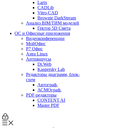
Larix
CADLib
Vitro-CAD
Brownie DarkStream
Анализ BIM/ТИМ моделей
Гектор 5D Смета
ОС и Офисные приложения
Видеоконференции
МойОфис
P7 Офис
Astra Linux
Антивирусы
Dr.Web
Kaspersky Lab
Редакторы диаграмм, блок-
схем
Автограф.
АСМОграф.
PDF-редакторы
CONTENT AI
Master PDF