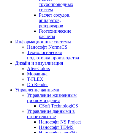
трубопроводных
систем
Расчет сосудов,
аппаратов,
резервуаров
Геотехнические
расчеты
Информационные системы
Нанософт NormaCS
Технологическая
подготовка производства
Дизайн и визуализация
AliveColors
Мовавика
T-FLEX
D5 Render
Управление данными
Управление жизненным
циклом изделия
CSoft TechnologiCS
Управление данными в
строительстве
Нанософт NS Project
Нанософт TDMS
Нанософт nano360