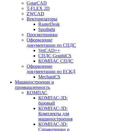
GstarCAD
T-FLEX 2D
ZWCAD
Векторизаторы
RasterDesk
Spotlight
Просмотрщики
Оформление
документации по СПДС
VetCAD++
СПДС GraphiCS
КОМПАС СПДС
Оформление
документации по ЕСКД
MechaniCS
Машиностроение и
промышленность
КОМПАС
КОМПАС-3D:
базовый
КОМПАС-3D:
Комплекты для
машиностроения
КОМПАС-3D:
Справочники и