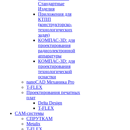
Стандартные
Изделия
Приложения для
КТПП
(конструкторско-
технологических
задач)
КОМПАС-3D: для
проектирования
радиоэлектронной
аппаратуры
КОМПАС-3D: для
проектирования
технологической
оснастки
nanoCAD Механика Pro
T-FLEX
Проектирования печатных
плат
Delta Design
T-FLEX
CAM-системы
СПРУТКAM
Metalix
T-FLEX