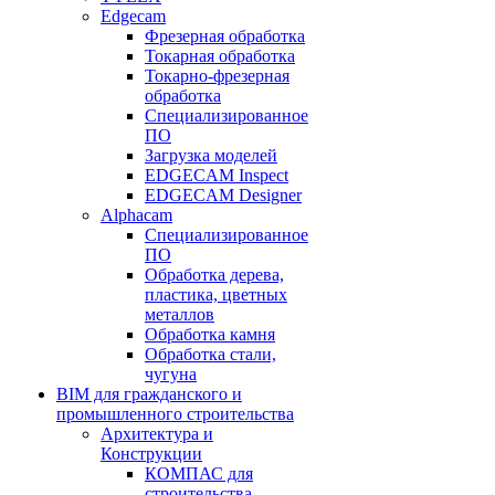
Edgecam
Фрезерная обработка
Токарная обработка
Токарно-фрезерная
обработка
Специализированное
ПО
Загрузка моделей
EDGECAM Inspect
EDGECAM Designer
Alphacam
Специализированное
ПО
Обработка дерева,
пластика, цветных
металлов
Обработка камня
Обработка стали,
чугуна
BIM для гражданского и
промышленного строительства
Архитектура и
Конструкции
КОМПАС для
строительства