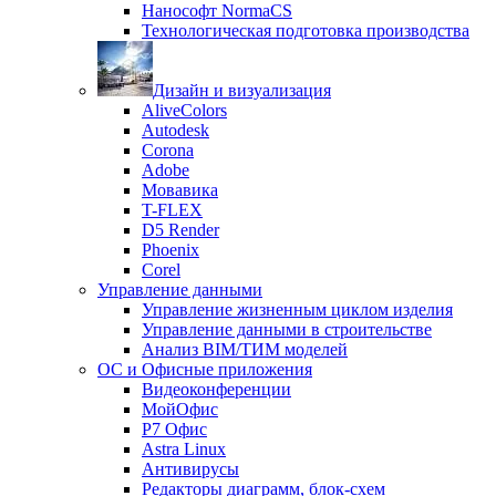
Нанософт NormaCS
Технологическая подготовка производства
Дизайн и визуализация
AliveColors
Autodesk
Corona
Adobe
Мовавика
T-FLEX
D5 Render
Phoenix
Corel
Управление данными
Управление жизненным циклом изделия
Управление данными в строительстве
Анализ BIM/ТИМ моделей
ОС и Офисные приложения
Видеоконференции
МойОфис
P7 Офис
Astra Linux
Антивирусы
Редакторы диаграмм, блок-схем