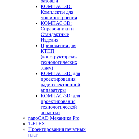
базовый
КОМПАС-3D:
Комплекты для
машиностроения
КОМПАС-3D:
Справочники и
Стандартные
Изделия
Приложения для
КТПП
(конструкторско-
технологических
задач)
КОМПАС-3D: для
проектирования
радиоэлектронной
аппаратуры
КОМПАС-3D: для
проектирования
технологической
оснастки
nanoCAD Механика Pro
T-FLEX
Проектирования печатных
плат