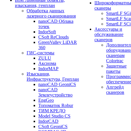
BIM Линейные объекты,
Широкоформатны
изыскания, генплан
сканеры
Обработка данных
SmartLF SGi
лазерного сканирования
SmartLF Sca
nanoCAD Облака
SmartLF SCi
точек
Аксессуары и
IndorSoft
обслуживание
CSoft ReClouds
сканеров
GreenValley LiDAR
Дополнител
360
оборудовани
ГИС-системы
сканерам
ZULU
Colortrac
Аксиома
Защитные
IndorMAP
пакеты
Изыскания,
Программн
Инфраструктура, Генплан
обеспечени
nanoCAD GeoniCS
Апгрейд
nanoCAD
сканеров
Землеустройство
EngGeo
Топоматик Robur
ТИМ КРЕДО
Model Studio CS
IndorCAD
CSoft GeoniCS