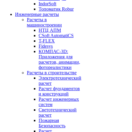
IndorSoft
Топоматик Robur
Инженерные расчеты
Расчеты в
машиностроении
НТЦ АПМ
CSoft AutomatiCS
T-FLEX
Fidesys
КОМПАС-3D:
Приложения для
расчетов, анимации,
фотореалистики
Расчеты в строительстве
Электротехнический
расчет
Расчет фундаментов
и конструкций
Расчет инженерных
систем
Светотехнический
расчет
Пожарная
Безопасность
Расчет