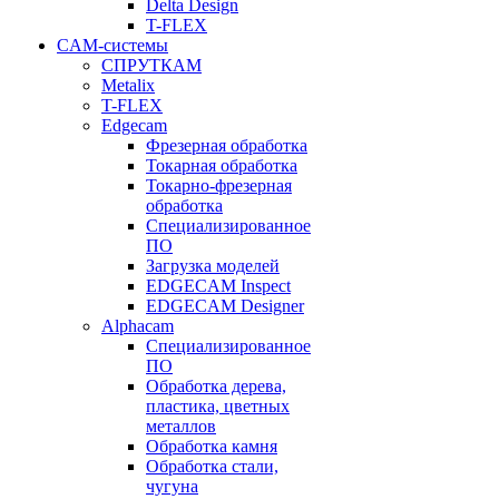
Delta Design
T-FLEX
CAM-системы
СПРУТКAM
Metalix
T-FLEX
Edgecam
Фрезерная обработка
Токарная обработка
Токарно-фрезерная
обработка
Специализированное
ПО
Загрузка моделей
EDGECAM Inspect
EDGECAM Designer
Alphacam
Специализированное
ПО
Обработка дерева,
пластика, цветных
металлов
Обработка камня
Обработка стали,
чугуна