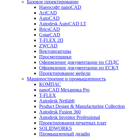
Базовое проектирование
Нанософт nanoCAD
ActCAD
AutoCAD
Autodesk AutoCAD LT
BricsCAD
GstarCAD
T-FLEX 2D
ZWCAD
Векторизаторы
Просмотрщики
Оформление документации по СПДС
Оформление документации по ЕСКД
Проектирование мебели
Машиностроение и промышленность
КОМПАС
nanoCAD Механика Pro
T-FLEX
Autodesk Netfabb
Product Design & Manufacturing Collection
Autodesk Fusion 360
Autodesk Inventor Professional
Проектирования печатных плат
SOLIDWORKS
Промышленный дизайн