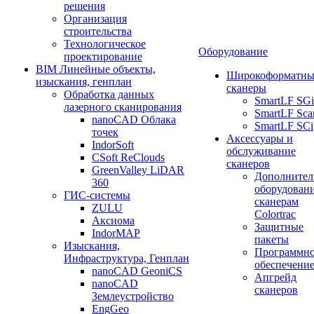
решения
Организация
строительства
Технологическое
Оборудование
проектирование
BIM Линейные объекты,
Широкоформатны
изыскания, генплан
сканеры
Обработка данных
SmartLF SGi
лазерного сканирования
SmartLF Sca
nanoCAD Облака
SmartLF SCi
точек
Аксессуары и
IndorSoft
обслуживание
CSoft ReClouds
сканеров
GreenValley LiDAR
Дополнител
360
оборудовани
ГИС-системы
сканерам
ZULU
Colortrac
Аксиома
Защитные
IndorMAP
пакеты
Изыскания,
Программн
Инфраструктура, Генплан
обеспечени
nanoCAD GeoniCS
Апгрейд
nanoCAD
сканеров
Землеустройство
EngGeo