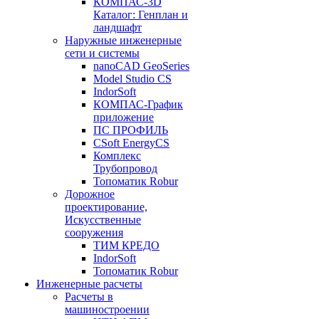
КОМПАС-3D
Каталог: Генплан и
ландшафт
Наружные инженерные
сети и системы
nanoCAD GeoSeries
Model Studio CS
IndorSoft
КОМПАС-График
приложение
ПС ПРОФИЛЬ
CSoft EnergyCS
Комплекс
Трубопровод
Топоматик Robur
Дорожное
проектирование,
Искусственные
сооружения
ТИМ КРЕДО
IndorSoft
Топоматик Robur
Инженерные расчеты
Расчеты в
машиностроении