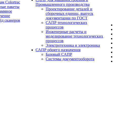
ам Colortrac
Промышленного производства
ные пакеты
Проектирование деталей и
аммное
сборочных единиц, выпуск
ечение
документации по ГОСТ
йд сканеров
САПР технологических
процессов
Инженерные расчеты и
моделирование технологических
процессов
Электротехника и электроника
САПР общего назначения
Базовый САПР
Системы документооборота