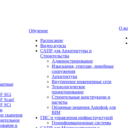
О к
Обучение
Расписание
Видео-курсы
САПР для Архитектуры и
Строительства
Администрирование
Изыскания, генплан, линейные
сооружения
Архитектура
Внутренние инженерные сети
матные
Технологическое
проектирование
LF SGi
Строительные конструкции и
F Scan!
расчеты
F SCi
Облачные решения Autodesk для
 и
BIM
ие сканеров
ГИС и управления инфраструктурой
нительное
Геоинформационные системы
ование к
САПР для Машиностроения и