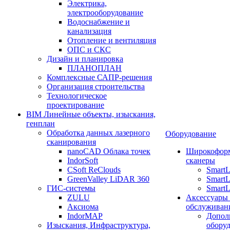
Электрика,
электрооборудование
Водоснабжение и
канализация
Отопление и вентиляция
ОПС и СКС
Дизайн и планировка
ПЛАНОПЛАН
Комплексные САПР-решения
Организация строительства
Технологическое
проектирование
BIM Линейные объекты, изыскания,
генплан
Обработка данных лазерного
Оборудование
сканирования
nanoCAD Облака точек
Широкофор
IndorSoft
сканеры
CSoft ReClouds
Smart
GreenValley LiDAR 360
SmartL
ГИС-системы
SmartL
ZULU
Аксессуары
Аксиома
обслуживан
IndorMAP
Допол
Изыскания, Инфраструктура,
оборуд