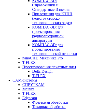
КОМПАС-3D:
Справочники и
Стандартные Изделия
Приложения для КТПП
(конструкторско-
технологических задач)
КОМПАС-3D: для
проектирования
радиоэлектронной
аппаратуры
КОМПАС-3D: для
проектирования
технологической оснастки
nanoCAD Механика Pro
T-FLEX
Проектирования печатных плат
Delta Design
T-FLEX
CAM-системы
СПРУТКAM
Metalix
T-FLEX
Edgecam
Фрезерная обработка
Токарная обработка