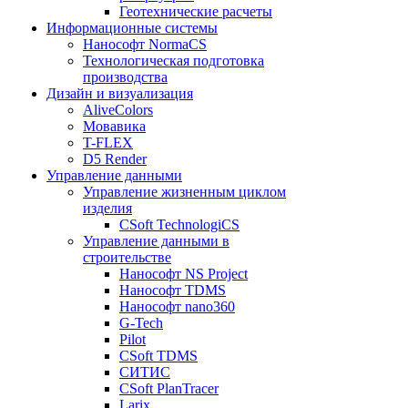
Геотехнические расчеты
Информационные системы
Нанософт NormaCS
Технологическая подготовка
производства
Дизайн и визуализация
AliveColors
Мовавика
T-FLEX
D5 Render
Управление данными
Управление жизненным циклом
изделия
CSoft TechnologiCS
Управление данными в
строительстве
Нанософт NS Project
Нанософт TDMS
Нанософт nano360
G-Tech
Pilot
CSoft TDMS
СИТИС
CSoft PlanTracer
Larix