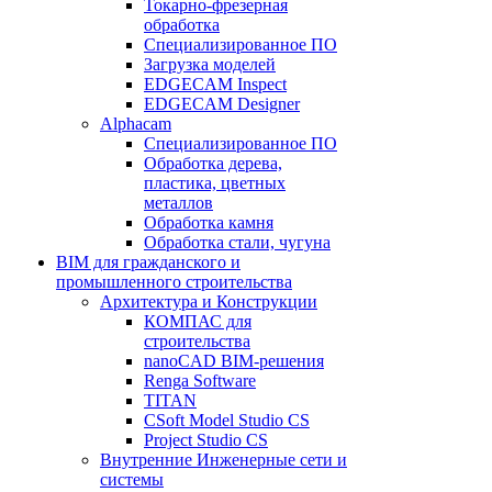
Токарно-фрезерная
обработка
Специализированное ПО
Загрузка моделей
EDGECAM Inspect
EDGECAM Designer
Alphacam
Специализированное ПО
Обработка дерева,
пластика, цветных
металлов
Обработка камня
Обработка стали, чугуна
BIM для гражданского и
промышленного строительства
Архитектура и Конструкции
КОМПАС для
строительства
nanoCAD BIM-решения
Renga Software
TITAN
CSoft Model Studio CS
Project Studio CS
Внутренние Инженерные сети и
системы