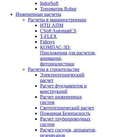
IndorSoft
Топоматик Robur
Инженерные расчеты
Расчеты в машиностроении
НТЦ АПМ
CSoft AutomatiCS
T-FLEX
Fidesys
КОМПАС-3D:
Приложения для расчетов,
анимации,
фотореалистики
Расчеты в строительстве
Электротехнический
расчет
Расчет фундаментов и
конструкций
Расчет инженерных
систем
Светотехнический расчет
Пожарная Безопасность
Расчет трубопроводных
систем
Расчет сосудов, аппаратов,
резервуаров