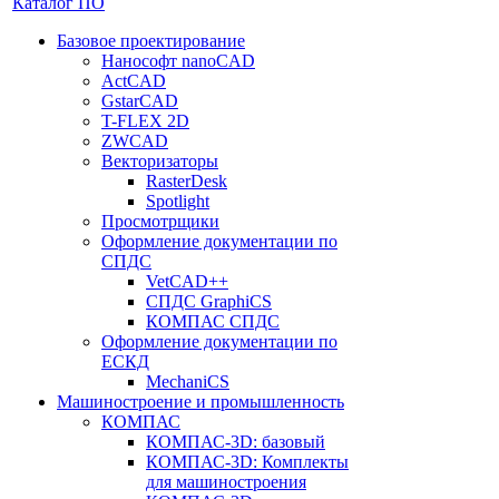
Каталог ПО
Базовое проектирование
Нанософт nanoCAD
ActCAD
GstarCAD
T-FLEX 2D
ZWCAD
Векторизаторы
RasterDesk
Spotlight
Просмотрщики
Оформление документации по
СПДС
VetCAD++
СПДС GraphiCS
КОМПАС СПДС
Оформление документации по
ЕСКД
MechaniCS
Машиностроение и промышленность
КОМПАС
КОМПАС-3D: базовый
КОМПАС-3D: Комплекты
для машиностроения