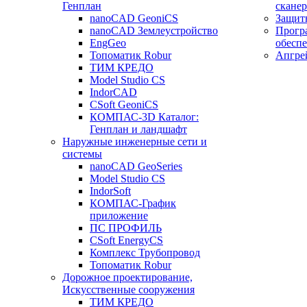
Генплан
сканер
nanoCAD GeoniCS
Защит
nanoCAD Землеустройство
Прогр
EngGeo
обесп
Топоматик Robur
Апгре
ТИМ КРЕДО
Model Studio CS
IndorCAD
CSoft GeoniCS
КОМПАС-3D Каталог:
Генплан и ландшафт
Наружные инженерные сети и
системы
nanoCAD GeoSeries
Model Studio CS
IndorSoft
КОМПАС-График
приложение
ПС ПРОФИЛЬ
CSoft EnergyCS
Комплекс Трубопровод
Топоматик Robur
Дорожное проектирование,
Искусственные сооружения
ТИМ КРЕДО