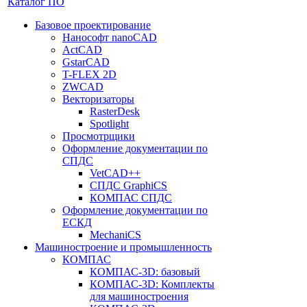
Каталог ПО
Базовое проектирование
Нанософт nanoCAD
ActCAD
GstarCAD
T-FLEX 2D
ZWCAD
Векторизаторы
RasterDesk
Spotlight
Просмотрщики
Оформление документации по
СПДС
VetCAD++
СПДС GraphiCS
КОМПАС СПДС
Оформление документации по
ЕСКД
MechaniCS
Машиностроение и промышленность
КОМПАС
КОМПАС-3D: базовый
КОМПАС-3D: Комплекты
для машиностроения