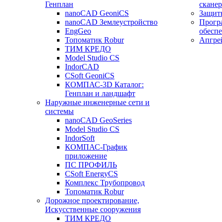
Генплан
сканер
nanoCAD GeoniCS
Защит
nanoCAD Землеустройство
Прогр
EngGeo
обесп
Топоматик Robur
Апгре
ТИМ КРЕДО
Model Studio CS
IndorCAD
CSoft GeoniCS
КОМПАС-3D Каталог:
Генплан и ландшафт
Наружные инженерные сети и
системы
nanoCAD GeoSeries
Model Studio CS
IndorSoft
КОМПАС-График
приложение
ПС ПРОФИЛЬ
CSoft EnergyCS
Комплекс Трубопровод
Топоматик Robur
Дорожное проектирование,
Искусственные сооружения
ТИМ КРЕДО