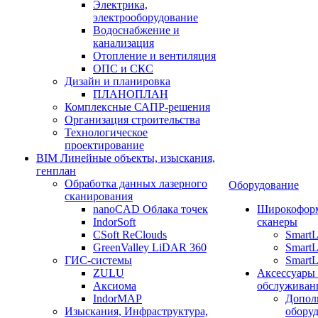
Электрика,
электрооборудование
Водоснабжение и
канализация
Отопление и вентиляция
ОПС и СКС
Дизайн и планировка
ПЛАНОПЛАН
Комплексные САПР-решения
Организация строительства
Технологическое
проектирование
BIM Линейные объекты, изыскания,
генплан
Обработка данных лазерного
Оборудование
сканирования
nanoCAD Облака точек
Широкофор
IndorSoft
сканеры
CSoft ReClouds
Smart
GreenValley LiDAR 360
SmartL
ГИС-системы
SmartL
ZULU
Аксессуары
Аксиома
обслуживан
IndorMAP
Допол
Изыскания, Инфраструктура,
оборуд