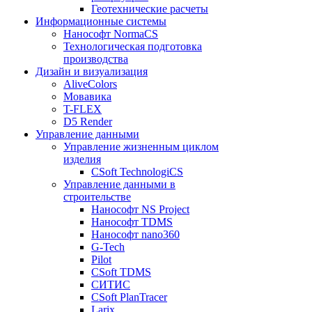
Геотехнические расчеты
Информационные системы
Нанософт NormaCS
Технологическая подготовка
производства
Дизайн и визуализация
AliveColors
Мовавика
T-FLEX
D5 Render
Управление данными
Управление жизненным циклом
изделия
CSoft TechnologiCS
Управление данными в
строительстве
Нанософт NS Project
Нанософт TDMS
Нанософт nano360
G-Tech
Pilot
CSoft TDMS
СИТИС
CSoft PlanTracer
Larix