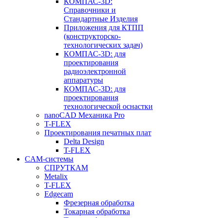
КОМПАС-3D:
Справочники и
Стандартные Изделия
Приложения для КТПП
(конструкторско-
технологических задач)
КОМПАС-3D: для
проектирования
радиоэлектронной
аппаратуры
КОМПАС-3D: для
проектирования
технологической оснастки
nanoCAD Механика Pro
T-FLEX
Проектирования печатных плат
Delta Design
T-FLEX
CAM-системы
СПРУТКAM
Metalix
T-FLEX
Edgecam
Фрезерная обработка
Токарная обработка