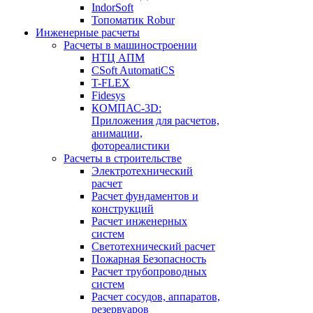
IndorSoft
Топоматик Robur
Инженерные расчеты
Расчеты в машиностроении
НТЦ АПМ
CSoft AutomatiCS
T-FLEX
Fidesys
КОМПАС-3D:
Приложения для расчетов,
анимации,
фотореалистики
Расчеты в строительстве
Электротехнический
расчет
Расчет фундаментов и
конструкций
Расчет инженерных
систем
Светотехнический расчет
Пожарная Безопасность
Расчет трубопроводных
систем
Расчет сосудов, аппаратов,
резервуаров