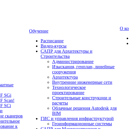
О к
Обучение
Расписание
Видео-курсы
САПР для Архитектуры и
Строительства
Администрирование
Изыскания, генплан, линейные
сооружения
Архитектура
Внутренние инженерные сети
матные
Технологическое
проектирование
LF SGi
Строительные конструкции и
F Scan!
расчеты
F SCi
Облачные решения Autodesk для
 и
BIM
ие сканеров
ГИС и управления инфраструктурой
нительное
Геоинформационные системы
ование к
САПР для Машиностроения и