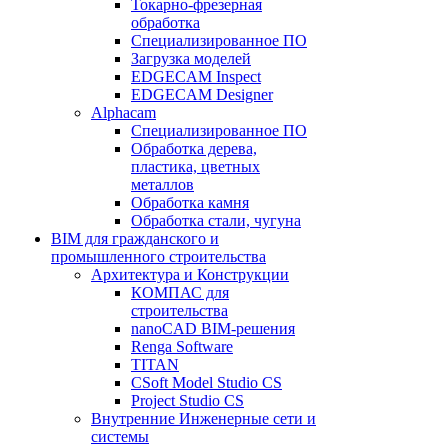
Токарно-фрезерная
обработка
Специализированное ПО
Загрузка моделей
EDGECAM Inspect
EDGECAM Designer
Alphacam
Специализированное ПО
Обработка дерева,
пластика, цветных
металлов
Обработка камня
Обработка стали, чугуна
BIM для гражданского и
промышленного строительства
Архитектура и Конструкции
КОМПАС для
строительства
nanoCAD BIM-решения
Renga Software
TITAN
CSoft Model Studio CS
Project Studio CS
Внутренние Инженерные сети и
системы