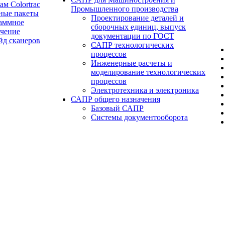
ам Colortrac
Промышленного производства
ные пакеты
Проектирование деталей и
аммное
сборочных единиц, выпуск
ечение
документации по ГОСТ
йд сканеров
САПР технологических
процессов
Инженерные расчеты и
моделирование технологических
процессов
Электротехника и электроника
САПР общего назначения
Базовый САПР
Системы документооборота