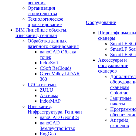
решения
Организация
строительства
Технологическое
Оборудование
проектирование
BIM Линейные объекты,
Широкоформатны
изыскания, генплан
сканеры
Обработка данных
SmartLF SGi
лазерного сканирования
SmartLF Sca
nanoCAD Облака
SmartLF SCi
точек
Аксессуары и
IndorSoft
обслуживание
CSoft ReClouds
сканеров
GreenValley LiDAR
Дополнител
360
оборудовани
ГИС-системы
сканерам
ZULU
Colortrac
Аксиома
Защитные
IndorMAP
пакеты
Изыскания,
Программн
Инфраструктура, Генплан
обеспечени
nanoCAD GeoniCS
Апгрейд
nanoCAD
сканеров
Землеустройство
EngGeo