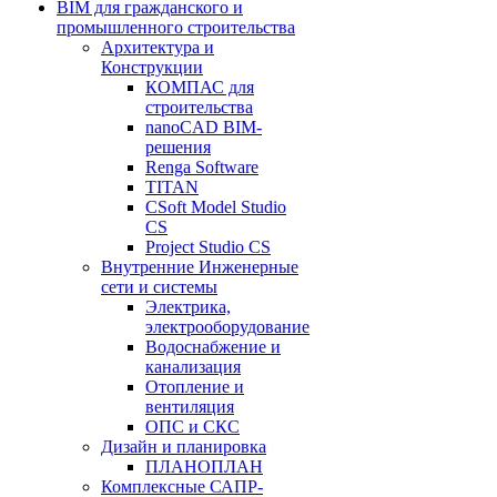
BIM для гражданского и
промышленного строительства
Архитектура и
Конструкции
КОМПАС для
строительства
nanoCAD BIM-
решения
Renga Software
TITAN
CSoft Model Studio
CS
Project Studio CS
Внутренние Инженерные
сети и системы
Электрика,
электрооборудование
Водоснабжение и
канализация
Отопление и
вентиляция
ОПС и СКС
Дизайн и планировка
ПЛАНОПЛАН
Комплексные САПР-