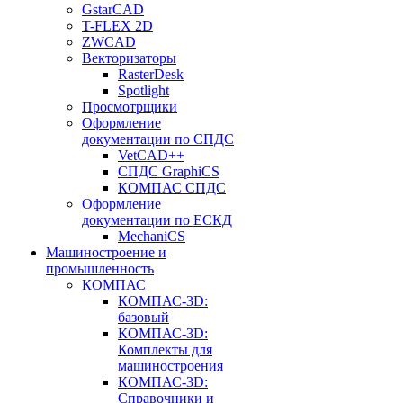
GstarCAD
T-FLEX 2D
ZWCAD
Векторизаторы
RasterDesk
Spotlight
Просмотрщики
Оформление
документации по СПДС
VetCAD++
СПДС GraphiCS
КОМПАС СПДС
Оформление
документации по ЕСКД
MechaniCS
Машиностроение и
промышленность
КОМПАС
КОМПАС-3D:
базовый
КОМПАС-3D:
Комплекты для
машиностроения
КОМПАС-3D:
Справочники и