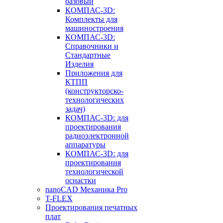
базовый
КОМПАС-3D:
Комплекты для
машиностроения
КОМПАС-3D:
Справочники и
Стандартные
Изделия
Приложения для
КТПП
(конструкторско-
технологических
задач)
КОМПАС-3D: для
проектирования
радиоэлектронной
аппаратуры
КОМПАС-3D: для
проектирования
технологической
оснастки
nanoCAD Механика Pro
T-FLEX
Проектирования печатных
плат