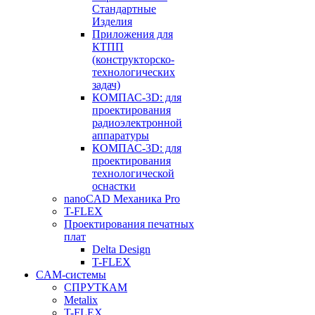
Стандартные
Изделия
Приложения для
КТПП
(конструкторско-
технологических
задач)
КОМПАС-3D: для
проектирования
радиоэлектронной
аппаратуры
КОМПАС-3D: для
проектирования
технологической
оснастки
nanoCAD Механика Pro
T-FLEX
Проектирования печатных
плат
Delta Design
T-FLEX
CAM-системы
СПРУТКAM
Metalix
T-FLEX