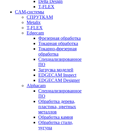
Delta Design
T-FLEX
CAM-системы
СПРУТКAM
Metalix
T-FLEX
Edgecam
Фрезерная обработка
Токарная обработка
Токарно-фрезерная
обработка
Специализированное
ПО
Загрузка моделей
EDGECAM Inspect
EDGECAM Designer
Alphacam
Специализированное
ПО
Обработка дерева,
пластика, цветных
металлов
Обработка камня
Обработка стали,
чугуна