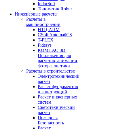
IndorSoft
Топоматик Robur
Инженерные расчеты
Расчеты в
машиностроении
НТЦ АПМ
CSoft AutomatiCS
T-FLEX
Fidesys
КОМПАС-3D:
Приложения для
расчетов, анимации,
фотореалистики
Расчеты в строительстве
Электротехнический
расчет
Расчет фундаментов
и конструкций
Расчет инженерных
систем
Светотехнический
расчет
Пожарная
Безопасность
Расчет