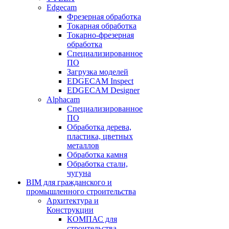
Edgecam
Фрезерная обработка
Токарная обработка
Токарно-фрезерная
обработка
Специализированное
ПО
Загрузка моделей
EDGECAM Inspect
EDGECAM Designer
Alphacam
Специализированное
ПО
Обработка дерева,
пластика, цветных
металлов
Обработка камня
Обработка стали,
чугуна
BIM для гражданского и
промышленного строительства
Архитектура и
Конструкции
КОМПАС для
строительства