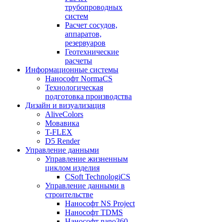
трубопроводных
систем
Расчет сосудов,
аппаратов,
резервуаров
Геотехнические
расчеты
Информационные системы
Нанософт NormaCS
Технологическая
подготовка производства
Дизайн и визуализация
AliveColors
Мовавика
T-FLEX
D5 Render
Управление данными
Управление жизненным
циклом изделия
CSoft TechnologiCS
Управление данными в
строительстве
Нанософт NS Project
Нанософт TDMS
Нанософт nano360