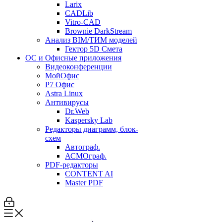
Larix
CADLib
Vitro-CAD
Brownie DarkStream
Анализ BIM/ТИМ моделей
Гектор 5D Смета
ОС и Офисные приложения
Видеоконференции
МойОфис
P7 Офис
Astra Linux
Антивирусы
Dr.Web
Kaspersky Lab
Редакторы диаграмм, блок-
схем
Автограф.
АСМОграф.
PDF-редакторы
CONTENT AI
Master PDF