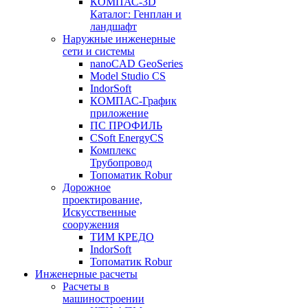
КОМПАС-3D
Каталог: Генплан и
ландшафт
Наружные инженерные
сети и системы
nanoCAD GeoSeries
Model Studio CS
IndorSoft
КОМПАС-График
приложение
ПС ПРОФИЛЬ
CSoft EnergyCS
Комплекс
Трубопровод
Топоматик Robur
Дорожное
проектирование,
Искусственные
сооружения
ТИМ КРЕДО
IndorSoft
Топоматик Robur
Инженерные расчеты
Расчеты в
машиностроении