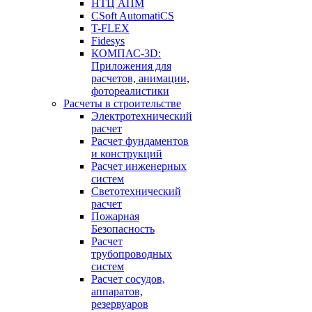
НТЦ АПМ
CSoft AutomatiCS
T-FLEX
Fidesys
КОМПАС-3D:
Приложения для
расчетов, анимации,
фотореалистики
Расчеты в строительстве
Электротехнический
расчет
Расчет фундаментов
и конструкций
Расчет инженерных
систем
Светотехнический
расчет
Пожарная
Безопасность
Расчет
трубопроводных
систем
Расчет сосудов,
аппаратов,
резервуаров