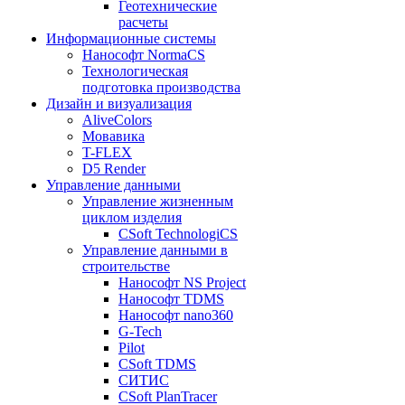
Геотехнические
расчеты
Информационные системы
Нанософт NormaCS
Технологическая
подготовка производства
Дизайн и визуализация
AliveColors
Мовавика
T-FLEX
D5 Render
Управление данными
Управление жизненным
циклом изделия
CSoft TechnologiCS
Управление данными в
строительстве
Нанософт NS Project
Нанософт TDMS
Нанософт nano360
G-Tech
Pilot
CSoft TDMS
СИТИС
CSoft PlanTracer