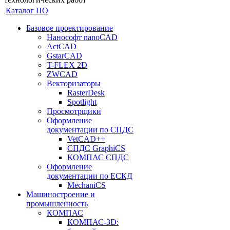
Каталог ПО
Базовое проектирование
Нанософт nanoCAD
ActCAD
GstarCAD
T-FLEX 2D
ZWCAD
Векторизаторы
RasterDesk
Spotlight
Просмотрщики
Оформление
документации по СПДС
VetCAD++
СПДС GraphiCS
КОМПАС СПДС
Оформление
документации по ЕСКД
MechaniCS
Машиностроение и
промышленность
КОМПАС
КОМПАС-3D: