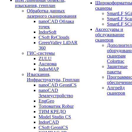
BIM Линейные объекты,
Широкоформатны
изыскания, генплан
сканеры
Обработка данных
SmartLF SGi
лазерного сканирования
SmartLF Sca
nanoCAD Облака
SmartLF SCi
точек
Аксессуары и
IndorSoft
обслуживание
CSoft ReClouds
сканеров
GreenValley LiDAR
Дополнител
360
оборудовани
ГИС-системы
сканерам
ZULU
Colortrac
Аксиома
Защитные
IndorMAP
пакеты
Изыскания,
Программн
Инфраструктура, Генплан
обеспечени
nanoCAD GeoniCS
Апгрейд
nanoCAD
сканеров
Землеустройство
EngGeo
Топоматик Robur
ТИМ КРЕДО
Model Studio CS
IndorCAD
CSoft GeoniCS