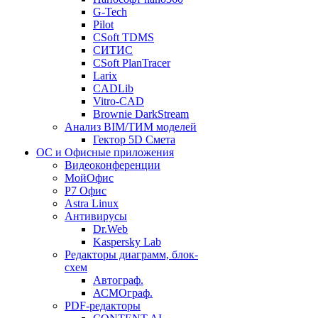
G-Tech
Pilot
CSoft TDMS
СИТИС
CSoft PlanTracer
Larix
CADLib
Vitro-CAD
Brownie DarkStream
Анализ BIM/ТИМ моделей
Гектор 5D Смета
ОС и Офисные приложения
Видеоконференции
МойОфис
P7 Офис
Astra Linux
Антивирусы
Dr.Web
Kaspersky Lab
Редакторы диаграмм, блок-
схем
Автограф.
АСМОграф.
PDF-редакторы