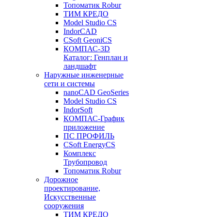
Топоматик Robur
ТИМ КРЕДО
Model Studio CS
IndorCAD
CSoft GeoniCS
КОМПАС-3D
Каталог: Генплан и
ландшафт
Наружные инженерные
сети и системы
nanoCAD GeoSeries
Model Studio CS
IndorSoft
КОМПАС-График
приложение
ПС ПРОФИЛЬ
CSoft EnergyCS
Комплекс
Трубопровод
Топоматик Robur
Дорожное
проектирование,
Искусственные
сооружения
ТИМ КРЕДО