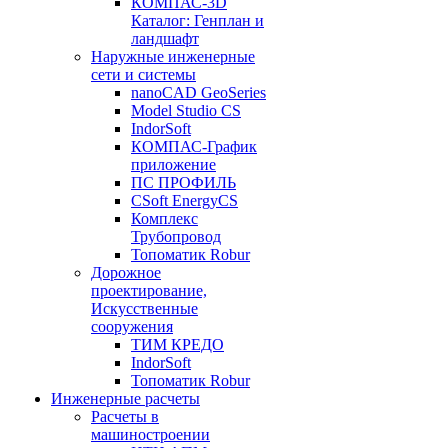
КОМПАС-3D
Каталог: Генплан и
ландшафт
Наружные инженерные
сети и системы
nanoCAD GeoSeries
Model Studio CS
IndorSoft
КОМПАС-График
приложение
ПС ПРОФИЛЬ
CSoft EnergyCS
Комплекс
Трубопровод
Топоматик Robur
Дорожное
проектирование,
Искусственные
сооружения
ТИМ КРЕДО
IndorSoft
Топоматик Robur
Инженерные расчеты
Расчеты в
машиностроении