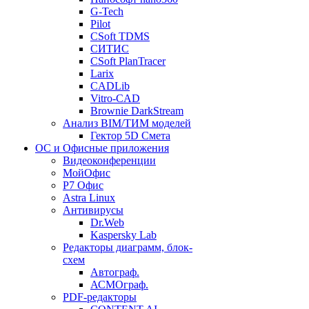
G-Tech
Pilot
CSoft TDMS
СИТИС
CSoft PlanTracer
Larix
CADLib
Vitro-CAD
Brownie DarkStream
Анализ BIM/ТИМ моделей
Гектор 5D Смета
ОС и Офисные приложения
Видеоконференции
МойОфис
P7 Офис
Astra Linux
Антивирусы
Dr.Web
Kaspersky Lab
Редакторы диаграмм, блок-
схем
Автограф.
АСМОграф.
PDF-редакторы