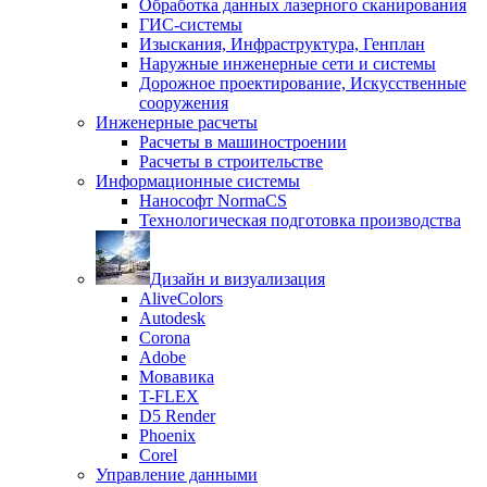
Обработка данных лазерного сканирования
ГИС-системы
Изыскания, Инфраструктура, Генплан
Наружные инженерные сети и системы
Дорожное проектирование, Искусственные
сооружения
Инженерные расчеты
Расчеты в машиностроении
Расчеты в строительстве
Информационные системы
Нанософт NormaCS
Технологическая подготовка производства
Дизайн и визуализация
AliveColors
Autodesk
Corona
Adobe
Мовавика
T-FLEX
D5 Render
Phoenix
Corel
Управление данными