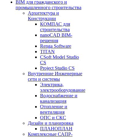
BIM для гражданского и
промышленного строительства
Архитектура и
Конструкции
КОМПАС для
строительства
nanoCAD BIM-
решения
Renga Software
TITAN
CSoft Model Studio
CS
Project Studio CS
Внутренние Инженерные
сети и системы
Электрика,
электрооборудование
Водоснабжение и
канализация
Отопление и
вентиляция
ОПС и СКС
Дизайн и планировка
ПЛАНОПЛАН
Комплексные САПР-