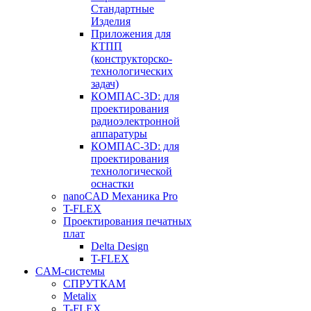
Стандартные
Изделия
Приложения для
КТПП
(конструкторско-
технологических
задач)
КОМПАС-3D: для
проектирования
радиоэлектронной
аппаратуры
КОМПАС-3D: для
проектирования
технологической
оснастки
nanoCAD Механика Pro
T-FLEX
Проектирования печатных
плат
Delta Design
T-FLEX
CAM-системы
СПРУТКAM
Metalix
T-FLEX