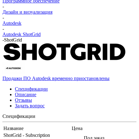
Программное обеспечение
-
Дизайн и визуализация
-
Autodesk
-
Autodesk ShotGrid
-
ShotGrid
Продажи ПО Autodesk временно приостановлены
Спецификации
Описание
Отзывы
Задать вопрос
Спецификации
Название
Цена
ShotGrid - Subscription
Под заказ