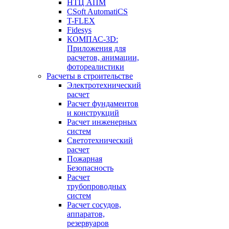
НТЦ АПМ
CSoft AutomatiCS
T-FLEX
Fidesys
КОМПАС-3D:
Приложения для
расчетов, анимации,
фотореалистики
Расчеты в строительстве
Электротехнический
расчет
Расчет фундаментов
и конструкций
Расчет инженерных
систем
Светотехнический
расчет
Пожарная
Безопасность
Расчет
трубопроводных
систем
Расчет сосудов,
аппаратов,
резервуаров