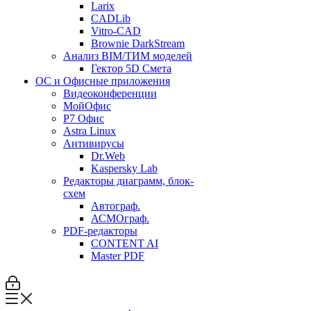
Larix
CADLib
Vitro-CAD
Brownie DarkStream
Анализ BIM/ТИМ моделей
Гектор 5D Смета
ОС и Офисные приложения
Видеоконференции
МойОфис
P7 Офис
Astra Linux
Антивирусы
Dr.Web
Kaspersky Lab
Редакторы диаграмм, блок-
схем
Автограф.
АСМОграф.
PDF-редакторы
CONTENT AI
Master PDF