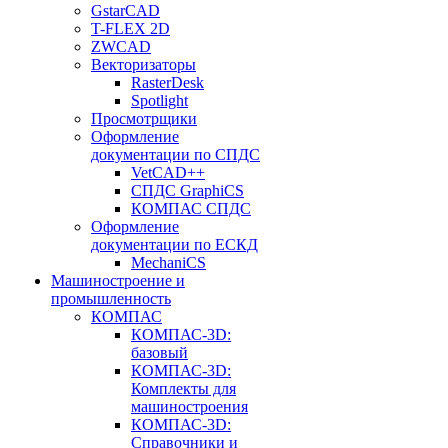
GstarCAD
T-FLEX 2D
ZWCAD
Векторизаторы
RasterDesk
Spotlight
Просмотрщики
Оформление
документации по СПДС
VetCAD++
СПДС GraphiCS
КОМПАС СПДС
Оформление
документации по ЕСКД
MechaniCS
Машиностроение и
промышленность
КОМПАС
КОМПАС-3D:
базовый
КОМПАС-3D:
Комплекты для
машиностроения
КОМПАС-3D:
Справочники и