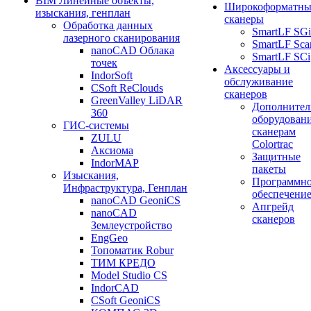
BIM Линейные объекты,
Широкоформатны
изыскания, генплан
сканеры
Обработка данных
SmartLF SGi
лазерного сканирования
SmartLF Sca
nanoCAD Облака
SmartLF SCi
точек
Аксессуары и
IndorSoft
обслуживание
CSoft ReClouds
сканеров
GreenValley LiDAR
Дополнител
360
оборудовани
ГИС-системы
сканерам
ZULU
Colortrac
Аксиома
Защитные
IndorMAP
пакеты
Изыскания,
Программн
Инфраструктура, Генплан
обеспечени
nanoCAD GeoniCS
Апгрейд
nanoCAD
сканеров
Землеустройство
EngGeo
Топоматик Robur
ТИМ КРЕДО
Model Studio CS
IndorCAD
CSoft GeoniCS