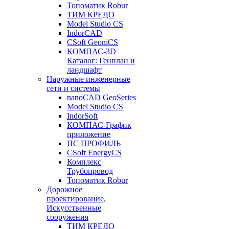
Топоматик Robur
ТИМ КРЕДО
Model Studio CS
IndorCAD
CSoft GeoniCS
КОМПАС-3D
Каталог: Генплан и
ландшафт
Наружные инженерные
сети и системы
nanoCAD GeoSeries
Model Studio CS
IndorSoft
КОМПАС-График
приложение
ПС ПРОФИЛЬ
CSoft EnergyCS
Комплекс
Трубопровод
Топоматик Robur
Дорожное
проектирование,
Искусственные
сооружения
ТИМ КРЕДО