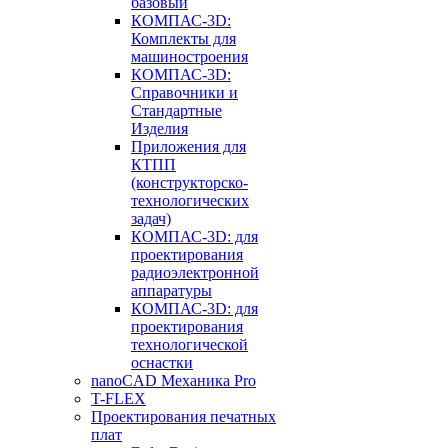
базовый
КОМПАС-3D:
Комплекты для
машиностроения
КОМПАС-3D:
Справочники и
Стандартные
Изделия
Приложения для
КТПП
(конструкторско-
технологических
задач)
КОМПАС-3D: для
проектирования
радиоэлектронной
аппаратуры
КОМПАС-3D: для
проектирования
технологической
оснастки
nanoCAD Механика Pro
T-FLEX
Проектирования печатных
плат