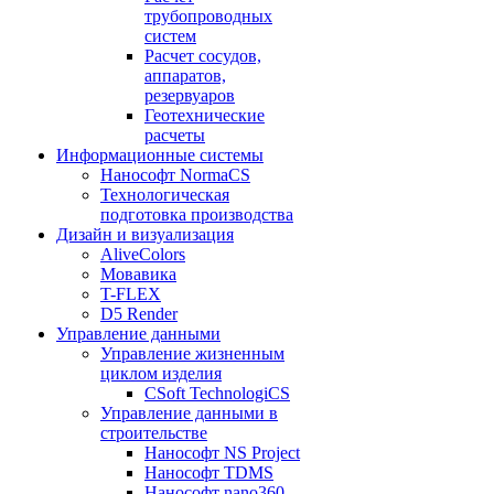
трубопроводных
систем
Расчет сосудов,
аппаратов,
резервуаров
Геотехнические
расчеты
Информационные системы
Нанософт NormaCS
Технологическая
подготовка производства
Дизайн и визуализация
AliveColors
Мовавика
T-FLEX
D5 Render
Управление данными
Управление жизненным
циклом изделия
CSoft TechnologiCS
Управление данными в
строительстве
Нанософт NS Project
Нанософт TDMS
Нанософт nano360