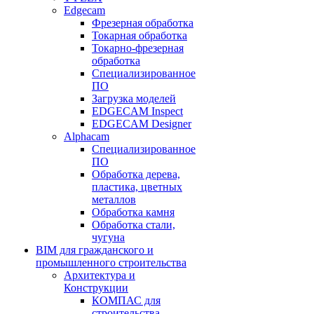
Edgecam
Фрезерная обработка
Токарная обработка
Токарно-фрезерная
обработка
Специализированное
ПО
Загрузка моделей
EDGECAM Inspect
EDGECAM Designer
Alphacam
Специализированное
ПО
Обработка дерева,
пластика, цветных
металлов
Обработка камня
Обработка стали,
чугуна
BIM для гражданского и
промышленного строительства
Архитектура и
Конструкции
КОМПАС для
строительства