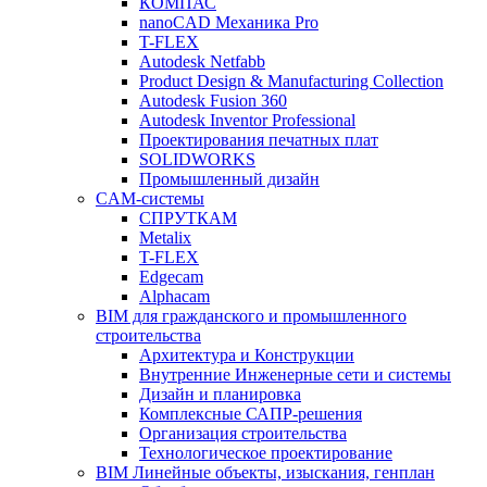
КОМПАС
nanoCAD Механика Pro
T-FLEX
Autodesk Netfabb
Product Design & Manufacturing Collection
Autodesk Fusion 360
Autodesk Inventor Professional
Проектирования печатных плат
SOLIDWORKS
Промышленный дизайн
CAM-системы
СПРУТКAM
Metalix
T-FLEX
Edgecam
Alphacam
BIM для гражданского и промышленного
строительства
Архитектура и Конструкции
Внутренние Инженерные сети и системы
Дизайн и планировка
Комплексные САПР-решения
Организация строительства
Технологическое проектирование
BIM Линейные объекты, изыскания, генплан