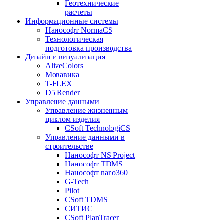
Геотехнические
расчеты
Информационные системы
Нанософт NormaCS
Технологическая
подготовка производства
Дизайн и визуализация
AliveColors
Мовавика
T-FLEX
D5 Render
Управление данными
Управление жизненным
циклом изделия
CSoft TechnologiCS
Управление данными в
строительстве
Нанософт NS Project
Нанософт TDMS
Нанософт nano360
G-Tech
Pilot
CSoft TDMS
СИТИС
CSoft PlanTracer