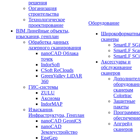
решения
Организация
строительства
Технологическое
Оборудование
проектирование
BIM Линейные объекты,
Широкоформатны
изыскания, генплан
сканеры
Обработка данных
SmartLF SGi
лазерного сканирования
SmartLF Sca
nanoCAD Облака
SmartLF SCi
точек
Аксессуары и
IndorSoft
обслуживание
CSoft ReClouds
сканеров
GreenValley LiDAR
Дополнител
360
оборудовани
ГИС-системы
сканерам
ZULU
Colortrac
Аксиома
Защитные
IndorMAP
пакеты
Изыскания,
Программн
Инфраструктура, Генплан
обеспечени
nanoCAD GeoniCS
Апгрейд
nanoCAD
сканеров
Землеустройство
EngGeo