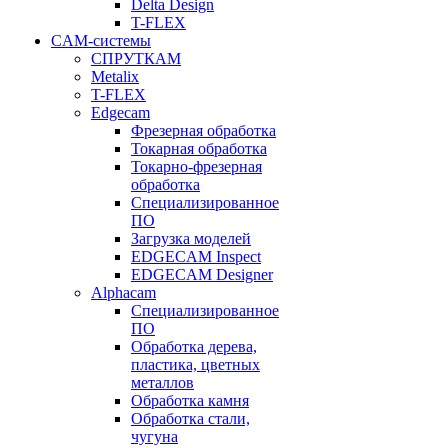
Delta Design
T-FLEX
CAM-системы
СПРУТКAM
Metalix
T-FLEX
Edgecam
Фрезерная обработка
Токарная обработка
Токарно-фрезерная
обработка
Специализированное
ПО
Загрузка моделей
EDGECAM Inspect
EDGECAM Designer
Alphacam
Специализированное
ПО
Обработка дерева,
пластика, цветных
металлов
Обработка камня
Обработка стали,
чугуна