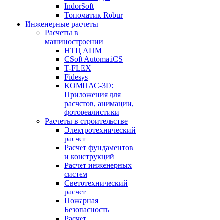
IndorSoft
Топоматик Robur
Инженерные расчеты
Расчеты в
машиностроении
НТЦ АПМ
CSoft AutomatiCS
T-FLEX
Fidesys
КОМПАС-3D:
Приложения для
расчетов, анимации,
фотореалистики
Расчеты в строительстве
Электротехнический
расчет
Расчет фундаментов
и конструкций
Расчет инженерных
систем
Светотехнический
расчет
Пожарная
Безопасность
Расчет