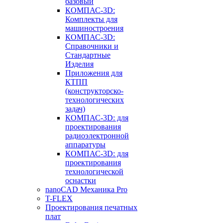
базовый
КОМПАС-3D:
Комплекты для
машиностроения
КОМПАС-3D:
Справочники и
Стандартные
Изделия
Приложения для
КТПП
(конструкторско-
технологических
задач)
КОМПАС-3D: для
проектирования
радиоэлектронной
аппаратуры
КОМПАС-3D: для
проектирования
технологической
оснастки
nanoCAD Механика Pro
T-FLEX
Проектирования печатных
плат