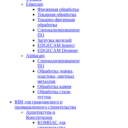
Edgecam
Фрезерная обработка
Токарная обработка
Токарно-фрезерная
обработка
Специализированное
ПО
Загрузка моделей
EDGECAM Inspect
EDGECAM Designer
Alphacam
Специализированное
ПО
Обработка дерева,
пластика, цветных
металлов
Обработка камня
Обработка стали,
чугуна
BIM для гражданского и
промышленного строительства
Архитектура и
Конструкции
КОМПАС для
строительства