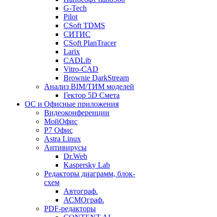
G-Tech
Pilot
CSoft TDMS
СИТИС
CSoft PlanTracer
Larix
CADLib
Vitro-CAD
Brownie DarkStream
Анализ BIM/ТИМ моделей
Гектор 5D Смета
ОС и Офисные приложения
Видеоконференции
МойОфис
P7 Офис
Astra Linux
Антивирусы
Dr.Web
Kaspersky Lab
Редакторы диаграмм, блок-
схем
Автограф.
АСМОграф.
PDF-редакторы