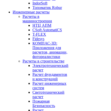
IndorSoft
Топоматик Robur
Инженерные расчеты
Расчеты в
машиностроении
НТЦ АПМ
CSoft AutomatiCS
T-FLEX
Fidesys
КОМПАС-3D:
Приложения для
расчетов, анимации,
фотореалистики
Расчеты в строительстве
Электротехнический
расчет
Расчет фундаментов
и конструкций
Расчет инженерных
систем
Светотехнический
расчет
Пожарная
Безопасность
Расчет