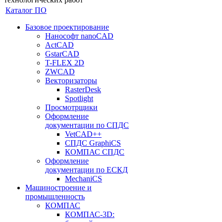
Каталог ПО
Базовое проектирование
Нанософт nanoCAD
ActCAD
GstarCAD
T-FLEX 2D
ZWCAD
Векторизаторы
RasterDesk
Spotlight
Просмотрщики
Оформление
документации по СПДС
VetCAD++
СПДС GraphiCS
КОМПАС СПДС
Оформление
документации по ЕСКД
MechaniCS
Машиностроение и
промышленность
КОМПАС
КОМПАС-3D: