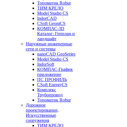
Топоматик Robur
ТИМ КРЕДО
Model Studio CS
IndorCAD
CSoft GeoniCS
КОМПАС-3D
Каталог: Генплан и
ландшафт
Наружные инженерные
сети и системы
nanoCAD GeoSeries
Model Studio CS
IndorSoft
КОМПАС-График
приложение
ПС ПРОФИЛЬ
CSoft EnergyCS
Комплекс
Трубопровод
Топоматик Robur
Дорожное
проектирование,
Искусственные
сооружения
ТИМ КРЕДО