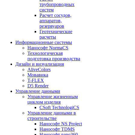
трубопроводных
систем
Расчет сосудов,
аппаратов,
резервуаров
Геотехнические
расчеты
Информационные системы
Нанософт NormaCS
Технологическая
подготовка производства
Дизайн и визуализация
AliveColors
Мовавика
T-FLEX
D5 Render
Управление данными
Управление жизненным
циклом изделия
CSoft TechnologiCS
Управление данными в
строительстве
Нанософт NS Project
Нанософт TDMS
Нанософт nano360