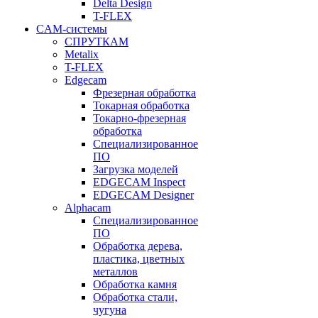
Delta Design
T-FLEX
CAM-системы
СПРУТКAM
Metalix
T-FLEX
Edgecam
Фрезерная обработка
Токарная обработка
Токарно-фрезерная
обработка
Специализированное
ПО
Загрузка моделей
EDGECAM Inspect
EDGECAM Designer
Alphacam
Специализированное
ПО
Обработка дерева,
пластика, цветных
металлов
Обработка камня
Обработка стали,
чугуна