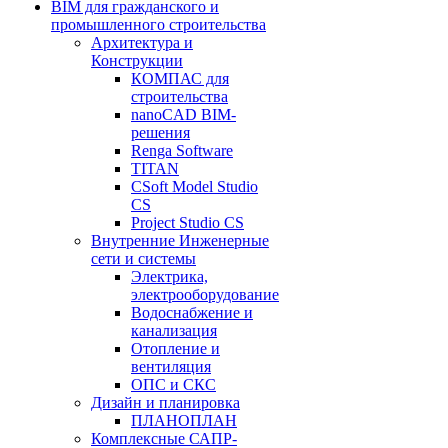
BIM для гражданского и
промышленного строительства
Архитектура и
Конструкции
КОМПАС для
строительства
nanoCAD BIM-
решения
Renga Software
TITAN
CSoft Model Studio
CS
Project Studio CS
Внутренние Инженерные
сети и системы
Электрика,
электрооборудование
Водоснабжение и
канализация
Отопление и
вентиляция
ОПС и СКС
Дизайн и планировка
ПЛАНОПЛАН
Комплексные САПР-