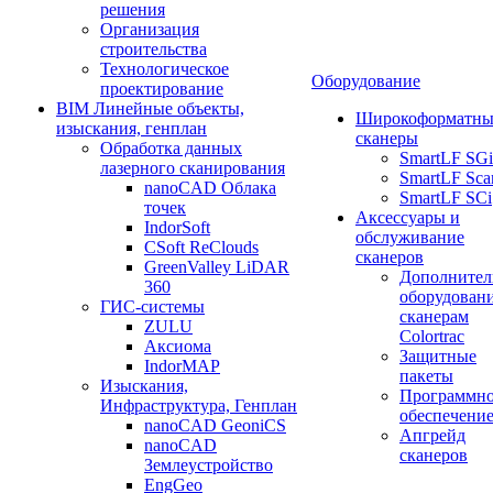
решения
Организация
строительства
Технологическое
Оборудование
проектирование
BIM Линейные объекты,
Широкоформатны
изыскания, генплан
сканеры
Обработка данных
SmartLF SGi
лазерного сканирования
SmartLF Sca
nanoCAD Облака
SmartLF SCi
точек
Аксессуары и
IndorSoft
обслуживание
CSoft ReClouds
сканеров
GreenValley LiDAR
Дополнител
360
оборудовани
ГИС-системы
сканерам
ZULU
Colortrac
Аксиома
Защитные
IndorMAP
пакеты
Изыскания,
Программн
Инфраструктура, Генплан
обеспечени
nanoCAD GeoniCS
Апгрейд
nanoCAD
сканеров
Землеустройство
EngGeo