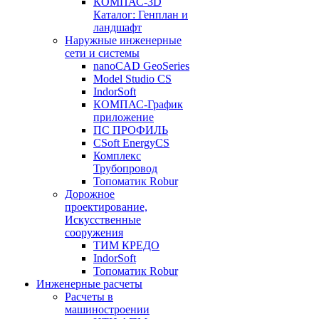
КОМПАС-3D
Каталог: Генплан и
ландшафт
Наружные инженерные
сети и системы
nanoCAD GeoSeries
Model Studio CS
IndorSoft
КОМПАС-График
приложение
ПС ПРОФИЛЬ
CSoft EnergyCS
Комплекс
Трубопровод
Топоматик Robur
Дорожное
проектирование,
Искусственные
сооружения
ТИМ КРЕДО
IndorSoft
Топоматик Robur
Инженерные расчеты
Расчеты в
машиностроении