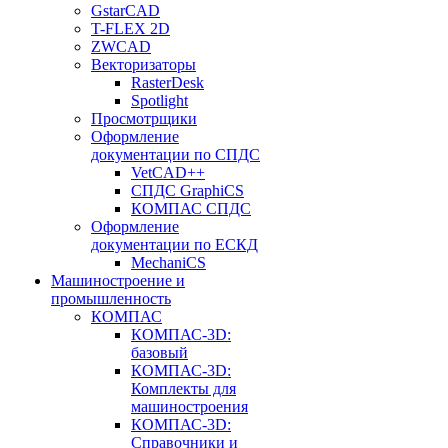
GstarCAD
T-FLEX 2D
ZWCAD
Векторизаторы
RasterDesk
Spotlight
Просмотрщики
Оформление
документации по СПДС
VetCAD++
СПДС GraphiCS
КОМПАС СПДС
Оформление
документации по ЕСКД
MechaniCS
Машиностроение и
промышленность
КОМПАС
КОМПАС-3D:
базовый
КОМПАС-3D:
Комплекты для
машиностроения
КОМПАС-3D:
Справочники и