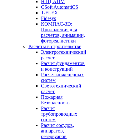
НТЦ АПМ
CSoft AutomatiCS
T-FLEX
Fidesys
КОМПАС-3D:
Приложения для
расчетов, анимации,
фотореалистики
Расчеты в строительстве
Электротехнический
расчет
Расчет фундаментов
и конструкций
Расчет инженерных
систем
Светотехнический
расчет
Пожарная
Безопасность
Расчет
трубопроводных
систем
Расчет сосудов,
аппаратов,
резервуаров