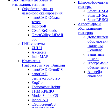
BIM Линейные объекты,
Широкоформатны
изыскания, генплан
сканеры
Обработка данных
SmartLF SGi
лазерного сканирования
SmartLF Sca
nanoCAD Облака
SmartLF SCi
точек
Аксессуары и
IndorSoft
обслуживание
CSoft ReClouds
сканеров
GreenValley LiDAR
Дополнител
360
оборудовани
ГИС-системы
сканерам
ZULU
Colortrac
Аксиома
Защитные
IndorMAP
пакеты
Изыскания,
Программн
Инфраструктура, Генплан
обеспечени
nanoCAD GeoniCS
Апгрейд
nanoCAD
сканеров
Землеустройство
EngGeo
Топоматик Robur
ТИМ КРЕДО
Model Studio CS
IndorCAD
CSoft GeoniCS