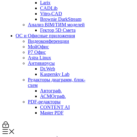
Larix
CADLib
Vitro-CAD
Brownie DarkStream
Анализ BIM/ТИМ моделей
Гектор 5D Смета
ОС и Офисные приложения
Видеоконференции
МойОфис
P7 Офис
Astra Linux
Антивирусы
Dr.Web
Kaspersky Lab
Редакторы диаграмм, блок-
схем
Автограф.
АСМОграф.
PDF-редакторы
CONTENT AI
Master PDF