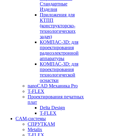
Стандартные
Изделия
Приложения для
КТПП
(конструкторско-
технологических
задач)
КОМПАС-3D: для
проектирования
радиоэлектронной
аппаратуры
КОМПАС-3D: для
проектирования
технологической
оснастки
nanoCAD Механика Pro
T-FLEX
Проектирования печатных
плат
Delta Design
T-FLEX
CAM-системы
СПРУТКAM
Metalix
T-FLEX