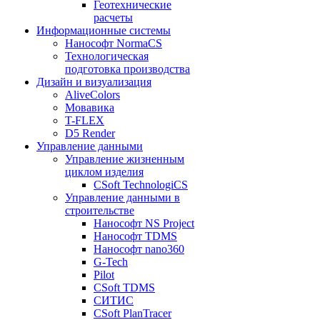
Геотехнические
расчеты
Информационные системы
Нанософт NormaCS
Технологическая
подготовка производства
Дизайн и визуализация
AliveColors
Мовавика
T-FLEX
D5 Render
Управление данными
Управление жизненным
циклом изделия
CSoft TechnologiCS
Управление данными в
строительстве
Нанософт NS Project
Нанософт TDMS
Нанософт nano360
G-Tech
Pilot
CSoft TDMS
СИТИС
CSoft PlanTracer