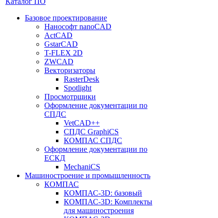
Каталог ПО
Базовое проектирование
Нанософт nanoCAD
ActCAD
GstarCAD
T-FLEX 2D
ZWCAD
Векторизаторы
RasterDesk
Spotlight
Просмотрщики
Оформление документации по
СПДС
VetCAD++
СПДС GraphiCS
КОМПАС СПДС
Оформление документации по
ЕСКД
MechaniCS
Машиностроение и промышленность
КОМПАС
КОМПАС-3D: базовый
КОМПАС-3D: Комплекты
для машиностроения