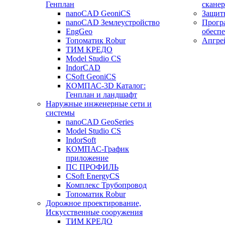
Генплан
сканер
nanoCAD GeoniCS
Защит
nanoCAD Землеустройство
Прогр
EngGeo
обесп
Топоматик Robur
Апгре
ТИМ КРЕДО
Model Studio CS
IndorCAD
CSoft GeoniCS
КОМПАС-3D Каталог:
Генплан и ландшафт
Наружные инженерные сети и
системы
nanoCAD GeoSeries
Model Studio CS
IndorSoft
КОМПАС-График
приложение
ПС ПРОФИЛЬ
CSoft EnergyCS
Комплекс Трубопровод
Топоматик Robur
Дорожное проектирование,
Искусственные сооружения
ТИМ КРЕДО