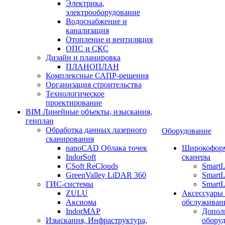
Электрика,
электрооборудование
Водоснабжение и
канализация
Отопление и вентиляция
ОПС и СКС
Дизайн и планировка
ПЛАНОПЛАН
Комплексные САПР-решения
Организация строительства
Технологическое
проектирование
BIM Линейные объекты, изыскания,
генплан
Обработка данных лазерного
Оборудование
сканирования
nanoCAD Облака точек
Широкофор
IndorSoft
сканеры
CSoft ReClouds
Smart
GreenValley LiDAR 360
SmartL
ГИС-системы
SmartL
ZULU
Аксессуары
Аксиома
обслуживан
IndorMAP
Допол
Изыскания, Инфраструктура,
оборуд