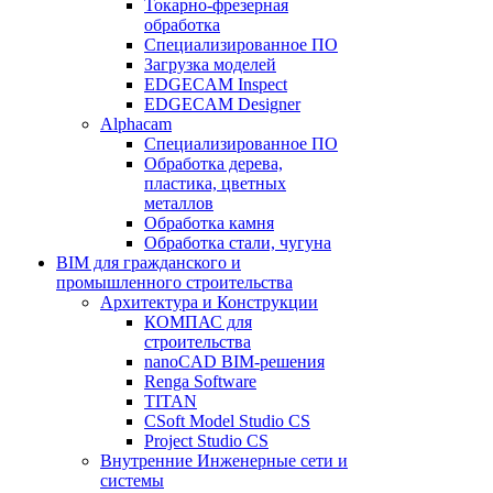
Токарно-фрезерная
обработка
Специализированное ПО
Загрузка моделей
EDGECAM Inspect
EDGECAM Designer
Alphacam
Специализированное ПО
Обработка дерева,
пластика, цветных
металлов
Обработка камня
Обработка стали, чугуна
BIM для гражданского и
промышленного строительства
Архитектура и Конструкции
КОМПАС для
строительства
nanoCAD BIM-решения
Renga Software
TITAN
CSoft Model Studio CS
Project Studio CS
Внутренние Инженерные сети и
системы