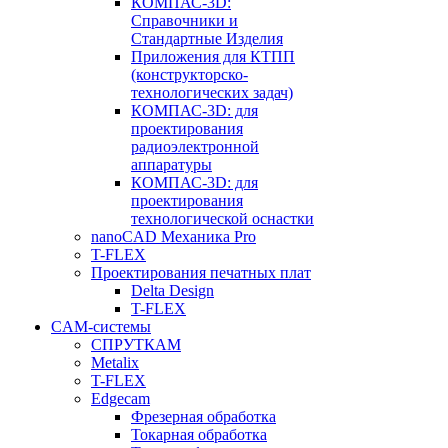
КОМПАС-3D:
Справочники и
Стандартные Изделия
Приложения для КТПП
(конструкторско-
технологических задач)
КОМПАС-3D: для
проектирования
радиоэлектронной
аппаратуры
КОМПАС-3D: для
проектирования
технологической оснастки
nanoCAD Механика Pro
T-FLEX
Проектирования печатных плат
Delta Design
T-FLEX
CAM-системы
СПРУТКAM
Metalix
T-FLEX
Edgecam
Фрезерная обработка
Токарная обработка