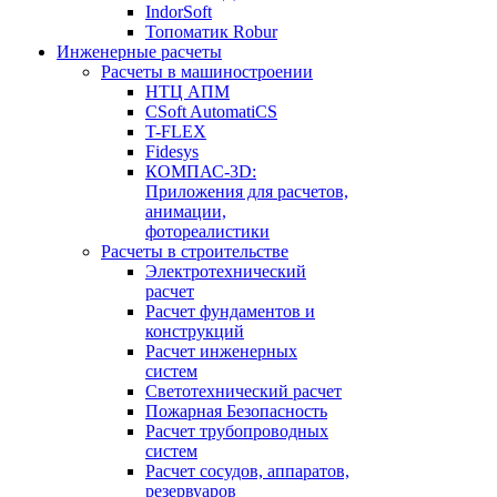
IndorSoft
Топоматик Robur
Инженерные расчеты
Расчеты в машиностроении
НТЦ АПМ
CSoft AutomatiCS
T-FLEX
Fidesys
КОМПАС-3D:
Приложения для расчетов,
анимации,
фотореалистики
Расчеты в строительстве
Электротехнический
расчет
Расчет фундаментов и
конструкций
Расчет инженерных
систем
Светотехнический расчет
Пожарная Безопасность
Расчет трубопроводных
систем
Расчет сосудов, аппаратов,
резервуаров