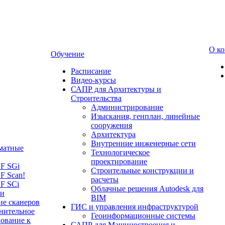
О к
Обучение
Расписание
Видео-курсы
САПР для Архитектуры и
Строительства
Администрирование
Изыскания, генплан, линейные
сооружения
Архитектура
Внутренние инженерные сети
матные
Технологическое
проектирование
LF SGi
Строительные конструкции и
F Scan!
расчеты
F SCi
Облачные решения Autodesk для
 и
BIM
ие сканеров
ГИС и управления инфраструктурой
нительное
Геоинформационные системы
ование к
САПР для Машиностроения и