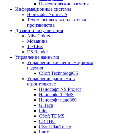
Геотехнические расчеты
Информационные системы
Нанософт NormaCS
Технологическая подготовка
производства
Дизайн и визуализация
AliveColors
Мовавика
T-FLEX
D5 Render
Управление данными
Управление жизненным циклом
изделия
CSoft TechnologiCS
Управление данными в
строительстве
Нанософт NS Project
Нанософт TDMS
Нанософт nano360
G-Tech
Pilot
CSoft TDMS
СИТИС
CSoft PlanTracer
Larix