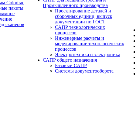
ам Colortrac
Промышленного производства
ные пакеты
Проектирование деталей и
аммное
сборочных единиц, выпуск
ечение
документации по ГОСТ
йд сканеров
САПР технологических
процессов
Инженерные расчеты и
моделирование технологических
процессов
Электротехника и электроника
САПР общего назначения
Базовый САПР
Системы документооборота